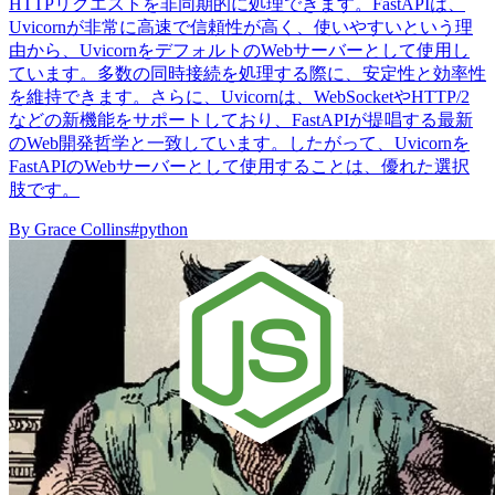
HTTPリクエストを非同期的に処理できます。FastAPIは、
Uvicornが非常に高速で信頼性が高く、使いやすいという理
由から、UvicornをデフォルトのWebサーバーとして使用し
ています。多数の同時接続を処理する際に、安定性と効率性
を維持できます。さらに、Uvicornは、WebSocketやHTTP/2
などの新機能をサポートしており、FastAPIが提唱する最新
のWeb開発哲学と一致しています。したがって、Uvicornを
FastAPIのWebサーバーとして使用することは、優れた選択
肢です。
By
Grace Collins
#python