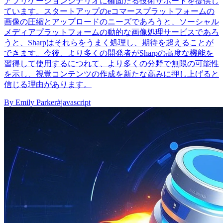
アプリケーションシナリオに確固たる技術サポートを提供し
ています。スタートアップのeコマースプラットフォームの
画像の圧縮とアップロードのニーズであろうと、ソーシャル
メディアプラットフォームの動的な画像処理サービスであろ
うと、Sharpはそれらをうまく処理し、期待を超えることが
できます。今後、より多くの開発者がSharpの高度な機能を
習得して使用するにつれて、より多くの分野で無限の可能性
を示し、視覚コンテンツの作成を新たな高みに押し上げると
信じる理由があります。
By
Emily Parker
#javascript