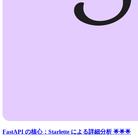
FastAPI の核心：Starlette による詳細分析 🌟🌟🌟