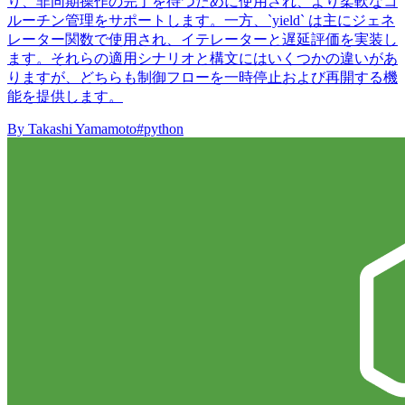
り、非同期操作の完了を待つために使用され、より柔軟なコ
ルーチン管理をサポートします。一方、`yield` は主にジェネ
レーター関数で使用され、イテレーターと遅延評価を実装し
ます。それらの適用シナリオと構文にはいくつかの違いがあ
りますが、どちらも制御フローを一時停止および再開する機
能を提供します。
By
Takashi Yamamoto
#python