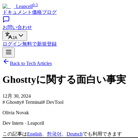
0.3
Leapcell
ドキュメント
価格
ブログ
お問い合わせ
JA
ログイン
無料で
新規登録
Back to Tech Articles
Ghosttyに関する面白い事実
12月 30, 2024
# Ghostty
# Terminal
# DevTool
Olivia Novak
Dev Intern · Leapcell
この記事は
English
、
한국어
、
Deutsch
でも利用できます