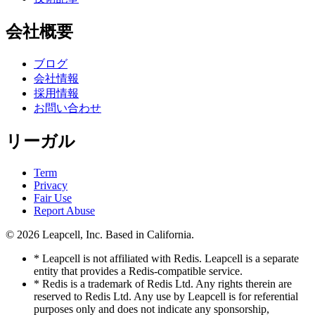
会社概要
ブログ
会社情報
採用情報
お問い合わせ
リーガル
Term
Privacy
Fair Use
Report Abuse
© 2026
Leapcell, Inc.
Based in California.
* Leapcell is not affiliated with Redis. Leapcell is a separate
entity that provides a Redis-compatible service.
* Redis is a trademark of Redis Ltd. Any rights therein are
reserved to Redis Ltd. Any use by Leapcell is for referential
purposes only and does not indicate any sponsorship,