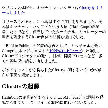
クリスマス休暇中、ミッチェル・ハシモトは
Ghosttyをリリ
ースしました
。
リリースされると、Ghosttyはすぐに注目を集めました。そ
れはミッチェル・ハシモトという人物（HashiCorpの創業
者）だけでなく、停滞していたターミナルエミュレーターの
世界を刺激するGhostty自体の品質も理由でした。
「Build in Public」の代表的な例として、ミッチェルは最近、
Changelogポッドキャストの
100分のエピソード
に出演し、
Ghosttyプロジェクトの誕生、目標、開発プロセスなど、多
くの興味深い話を共有しました。
ポッドキャストから得られたGhosttyに関するいくつかの面
白い事実を紹介します。
Ghosttyの起源
HashiCorpの創業者であるミッチェルは、2023年に同社を退
職するまでサーバーサイドの開発に携わっていました。