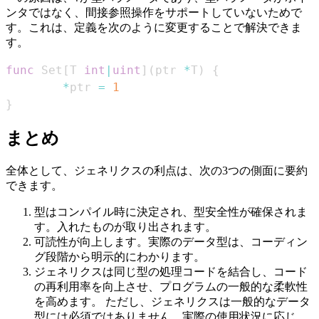
ンタではなく、間接参照操作をサポートしていないためで
す。これは、定義を次のように変更することで解決できま
す。
func
 Set
[
T 
int
|
uint
]
(
ptr 
*
T
)
{
*
ptr 
=
1
}
まとめ
全体として、ジェネリクスの利点は、次の3つの側面に要約
できます。
型はコンパイル時に決定され、型安全性が確保されま
す。入れたものが取り出されます。
可読性が向上します。実際のデータ型は、コーディン
グ段階から明示的にわかります。
ジェネリクスは同じ型の処理コードを結合し、コード
の再利用率を向上させ、プログラムの一般的な柔軟性
を高めます。 ただし、ジェネリクスは一般的なデータ
型には必須ではありません。実際の使用状況に応じ