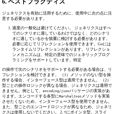
6. ベストプラクティス
ジェネリクスを有効に活用するために、使用中に次の点に注
意する必要があります。
過度の一般化は避けてください。 ジェネリクスはすべ
てのシナリオに適しているわけではなく、どのシナリ
オに適しているかを慎重に検討する必要があります。
必要に応じてリフレクションを使用できます。Goには
ランタイムリフレクションがあります。リフレクショ
ンメカニズムは、特定の意味でのジェネリックプログ
ラミングをサポートしています。特定
の操作で次のシナリオをサポートする必要がある場合は、リ
フレクションを検討できます。 （1）メソッドのない型を操
作する場合、インターフェース型は適用できません。 （2）
型ごとの操作ロジックが異なる場合、ジェネリクスは適用で
きません。例として、
パッケージの実装があ
encoding/json
ります。エンコードする各型に
メソッドを実装
MarshalJson
させたくないため、インターフェース型を使用できません。
また、型ごとのエンコードロジックが異なるため、ジェネリ
クスは使用しないでください。 2.
にポインタ型、スライ
T