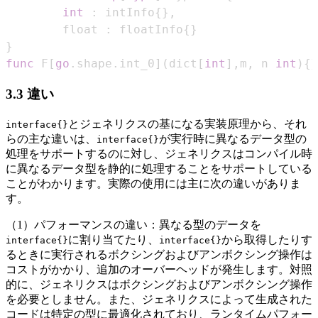
int
:
 intInfo
{
}
,
        float 
:
 floatInfo
{
}
}
func
 F
[
go
.
shape
.
int_0
]
(
dict
[
int
]
,
m
,
 n 
int
)
{
}
3.3 違い
とジェネリクスの基になる実装原理から、それ
interface{}
らの主な違いは、
が実行時に異なるデータ型の
interface{}
処理をサポートするのに対し、ジェネリクスはコンパイル時
に異なるデータ型を静的に処理することをサポートしている
ことがわかります。実際の使用には主に次の違いがありま
す。
（1）パフォーマンスの違い：異なる型のデータを
に割り当てたり、
から取得したりす
interface{}
interface{}
るときに実行されるボクシングおよびアンボクシング操作は
コストがかかり、追加のオーバーヘッドが発生します。対照
的に、ジェネリクスはボクシングおよびアンボクシング操作
を必要としません。また、ジェネリクスによって生成された
コードは特定の型に最適化されており、ランタイムパフォー