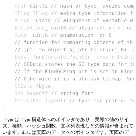
    Hash 
uint32
// hash of type; avoids comp
    TFlag TFlag 
// extra type information fl
    Align_ 
uint8
// alignment of variable wi
    FieldAlign_ 
uint8
// alignment of struct
    Kind_ 
uint8
// enumeration for C
// function for comparing objects of thi
// (ptr to object A, ptr to object B) ->
    Equal 
func
(
unsafe
.
Pointer
,
 unsafe
.
Pointe
// GCData stores the GC type data for th
// If the KindGCProg bit is set in kind,
// Otherwise it is a ptrmask bitmap. See
    GCData 
*
byte
    Str NameOff 
// string form
    PtrToThis TypeOff 
// type for pointer to
}
は
構造体へのポインタであり、実際の値のサイ
_type
_type
ズ、種類、ハッシュ関数、文字列表現などの情報が含まれて
います。
は実際のデータへのポインタです。実際のデー
data