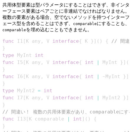
共用体型要素は型パラメータにすることはできず、非インタ
ーフェース要素はペアごとに非連結でなければなりません。
複数の要素がある場合、空でないメソッドを持つインターフ
ェース型を含めることはできず、
にすることも、
comparable
を埋め込むこともできません。
comparable
func
 I1
[
K any
,
 V 
interface
{
 K 
}
]
(
)
{
// 間違
}
type
 MyInt 
int
func
 I5
[
K any
,
 V 
interface
{
int
|
 MyInt 
}
]
(
)
}
func
 I6
[
K any
,
 V 
interface
{
int
|
 ~MyInt 
}
]
(
}
type
 MyInt2 
=
int
func
 I7
[
K any
,
 V 
interface
{
int
|
 MyInt2 
}
]
(
}
// 間違い！ 複数の共用体要素があり、comparableに
func
 I13
[
K comparable 
|
int
]
(
)
{
}