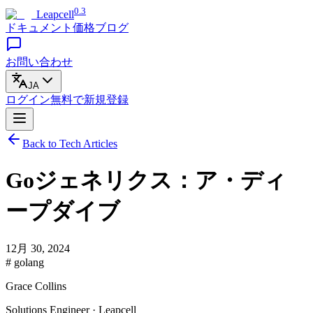
0.3
Leapcell
ドキュメント
価格
ブログ
お問い合わせ
JA
ログイン
無料で
新規登録
Back to Tech Articles
Goジェネリクス：ア・ディ
ープダイブ
12月 30, 2024
# golang
Grace Collins
Solutions Engineer · Leapcell