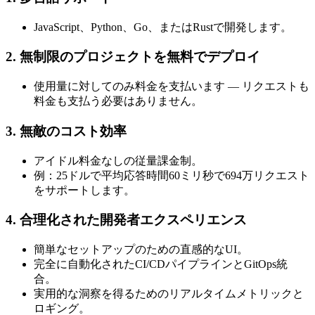
JavaScript、Python、Go、またはRustで開発します。
2. 無制限のプロジェクトを無料でデプロイ
使用量に対してのみ料金を支払います — リクエストも
料金も支払う必要はありません。
3. 無敵のコスト効率
アイドル料金なしの従量課金制。
例：25ドルで平均応答時間60ミリ秒で694万リクエスト
をサポートします。
4. 合理化された開発者エクスペリエンス
簡単なセットアップのための直感的なUI。
完全に自動化されたCI/CDパイプラインとGitOps統
合。
実用的な洞察を得るためのリアルタイムメトリックと
ロギング。