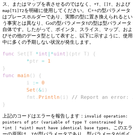
ス、またはマップを表させるのではなく、
、
、および
*T
[]T
を明確に使用してください。 C++の型パラメータ
map[T1]T2
はプレースホルダーであり、実際の型に置き換えられるとい
う事実とは異なり、Goの型パラメータ
の型は型パラメータ
T
自体です。したがって、ポインタ、スライス、マップ、およ
びその他のデータ型として表すと、以下に示すように、使用
中に多くの予期しない状況が発生します。
func
 Set
[
T 
*
int
|
*
uint
]
(
ptr T
)
{
*
ptr 
=
1
}
func
main
(
)
{
        i 
:=
0
Set
(
&
i
)
        fmt
.
Println
(
i
)
// Report an error: i
}
上記のコードはエラーを報告します：
invalid operation:
pointers of ptr (variable of type T constrained by
。このエラ
*int | *uint) must have identical base types
ーの原因は、
が型パラメータであり、型パラメータがポイ
T