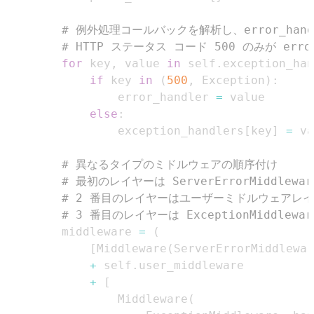
# 例外処理コ​​ールバックを解析し、error_handl
# HTTP ステータス コード 500 のみが erro
for
 key
,
 value 
in
 self
.
exception_han
if
 key 
in
(
500
,
 Exception
)
:
                error_handler 
=
else
:
                exception_handlers
[
key
]
=
# 異なるタイプのミドルウェアの順序付け
# 最初のレイヤーは ServerErrorMid
# 2 番目のレイヤーはユーザーミドルウェアレ
# 3 番目のレイヤーは ExceptionMid
        middleware 
=
(
[
Middleware
(
ServerErrorMiddlewar
+
 self
.
+
[
                Middleware
(