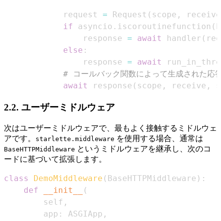
            request 
=
 Request
(
scope
,
 receive
if
 asyncio
.
iscoroutinefunction
(
h
                response 
=
await
 handler
(
req
else
:
                response 
=
await
 run_in_thre
# コールバック関数によって生成された応
await
 response
(
scope
,
 receive
,
 s
2.2. ユーザーミドルウェア
次はユーザーミドルウェアで、最もよく接触するミドルウェ
アです。
を使用する場合、通常は
starlette.middleware
というミドルウェアを継承し、次のコ
BaseHTTPMiddleware
ードに基づいて拡張します。
class
DemoMiddleware
(
BaseHTTPMiddleware
)
:
def
__init__
(
        self
,
        app
:
 ASGIApp
,