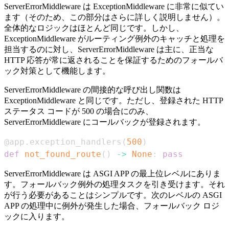
ServerErrorMiddleware は ExceptionMiddleware に非常に似てい
ます（そのため、この部分はさらに詳しく説明しません）。
全体的なロジックはほとんど同じです。しかし、
ExceptionMiddleware がルーティング例外のキャッチと処理を
担当するのに対し、ServerErrorMiddleware は主に、正当な
HTTP 応答が常に返されることを保証するためのフォールバ
ック対策として機能します。
ServerErrorMiddleware の間接的な呼び出し関数は
ExceptionMiddleware と同じです。ただし、登録された HTTP
ステータス コードが 500 の場合にのみ、
ServerErrorMiddleware にコールバックが登録されます。
@app
.
exception_handlers
(
500
)
def
not_found_route
(
)
-
>
None
:
pass
ServerErrorMiddleware は ASGI APP の最上位レベルにありま
す。フォールバック例外の処理タスクを引き受けます。それ
が行う必要があることはシンプルです。次のレベルの ASGI
APP の処理中に例外が発生した場合、フォールバック ロジ
ックに入ります。