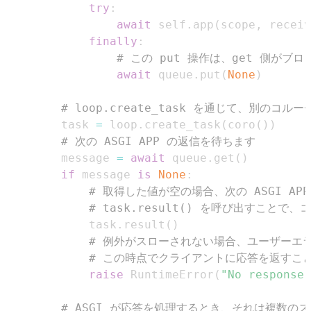
try
:
await
 self
.
app
(
scope
,
 receiv
finally
:
# この put 操作は、get 側が
await
 queue
.
put
(
None
)
# loop.create_task を通じて、別のコル
        task 
=
 loop
.
create_task
(
coro
(
)
)
# 次の ASGI APP の返信を待ちます
        message 
=
await
 queue
.
get
(
)
if
 message 
is
None
:
# 取得した値が空の場合、次の ASGI 
# task.result() を呼び出すこ
            task
.
result
(
)
# 例外がスローされない場合、ユーザーエ
# この時点でクライアントに応答を返すことは
raise
 RuntimeError
(
"No response
# ASGI が応答を処理するとき、それは複数の