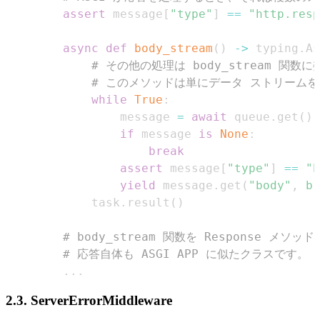
assert
 message
[
"type"
]
==
"http.resp
async
def
body_stream
(
)
-
>
 typing
.
As
# その他の処理は body_stream 関数
# このメソッドは単にデータ ストリーム
while
True
:
                message 
=
await
 queue
.
get
(
)
if
 message 
is
None
:
break
assert
 message
[
"type"
]
==
"h
yield
 message
.
get
(
"body"
,
b"
            task
.
result
(
)
# body_stream 関数を Response メソ
# 応答自体も ASGI APP に似たクラスです。
.
.
.
2.3. ServerErrorMiddleware