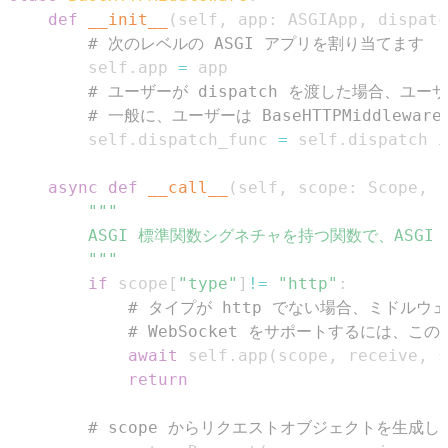
def
__init__
(
self
,
 app
:
 ASGIApp
,
 dispatc
# 次のレベルの ASGI アプリを割り当てます
        self
.
app 
=
# ユーザーが dispatch を渡した場合、ユ
# 一般に、ユーザーは BaseHTTPMiddlewa
        self
.
dispatch_func 
=
 self
.
dispatch 
i
async
def
__call__
(
self
,
 scope
:
 Scope
,
 r
        """
if
 scope
[
"type"
]
!=
"http"
:
# タイプが http でない場合、ミドルウ
# WebSocket をサポートするには
await
 self
.
app
(
scope
,
 receive
,
 s
return
# scope からリクエストオブジェクトを生成し