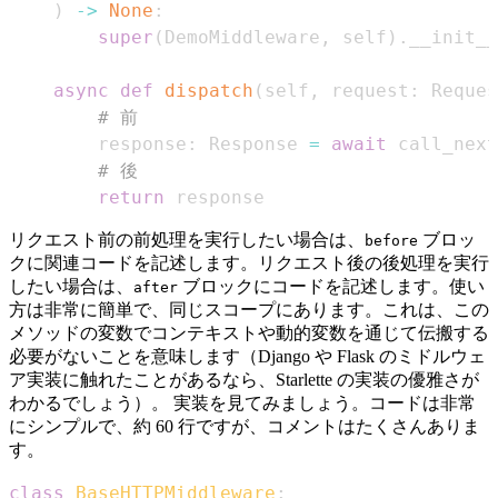
)
-
>
None
:
super
(
DemoMiddleware
,
 self
)
.
__init__
async
def
dispatch
(
self
,
 request
:
 Reques
# 前
        response
:
 Response 
=
await
 call_next
# 後
return
 response
リクエスト前の前処理を実行したい場合は、
ブロッ
before
クに関連コードを記述します。リクエスト後の後処理を実行
したい場合は、
ブロックにコードを記述します。使い
after
方は非常に簡単で、同じスコープにあります。これは、この
メソッドの変数でコンテキストや動的変数を通じて伝搬する
必要がないことを意味します（Django や Flask のミドルウェ
ア実装に触れたことがあるなら、Starlette の実装の優雅さが
わかるでしょう）。 実装を見てみましょう。コードは非常
にシンプルで、約 60 行ですが、コメントはたくさんありま
す。
class
BaseHTTPMiddleware
: