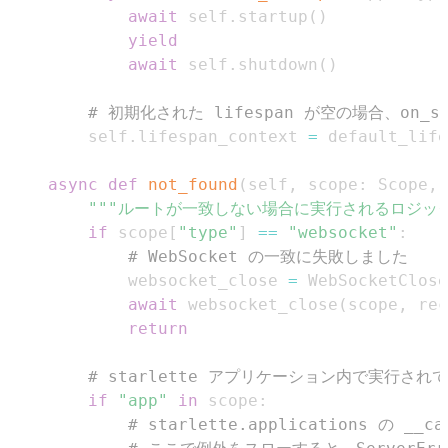
await
 self
.
startup
(
)
yield
await
 self
.
shutdown
(
)
# 初期化された lifespan が空の場合、on_sta
        self
.
lifespan_context 
=
 default_life
async
def
not_found
(
self
,
 scope
:
 Scope
,
 
"""ルートが一致しない場合に実行されるロジック
if
 scope
[
"type"
]
==
"websocket"
:
# WebSocket の一致に失敗しました
            websocket_close 
=
 WebSocketClose
await
 websocket_close
(
scope
,
 rec
return
# starlette アプリケーション内で実行
if
"app"
in
 scope
:
# starlette.applications の