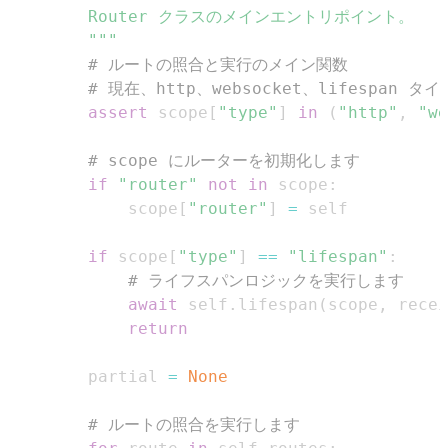
        """
# ルートの照合と実行のメイン関数
# 現在、http、websocket、lifespan
assert
 scope
[
"type"
]
in
(
"http"
,
"we
# scope にルーターを初期化します
if
"router"
not
in
 scope
:
            scope
[
"router"
]
=
if
 scope
[
"type"
]
==
"lifespan"
:
# ライフスパンロジックを実行します
await
 self
.
lifespan
(
scope
,
 recei
return
        partial 
=
None
# ルートの照合を実行します