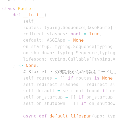
class
Router
:
def
__init__
(
        self
,
        routes
:
 typing
.
Sequence
[
BaseRoute
]
=
        redirect_slashes
:
bool
=
True
,
        default
:
 ASGIApp 
=
None
,
        on_startup
:
 typing
.
Sequence
[
typing
.
C
        on_shutdown
:
 typing
.
Sequence
[
typing
.
        lifespan
:
 typing
.
Callable
[
[
typing
.
An
)
-
>
None
:
# Starlette の初期化からの情報をロードし
        self
.
routes 
=
[
]
if
 routes 
is
None
e
        self
.
redirect_slashes 
=
        self
.
default 
=
 self
.
not_found 
if
 def
        self
.
on_startup 
=
[
]
if
 on_startup 
i
        self
.
on_shutdown 
=
[
]
if
 on_shutdown
async
def
default_lifespan
(
app
:
 typi