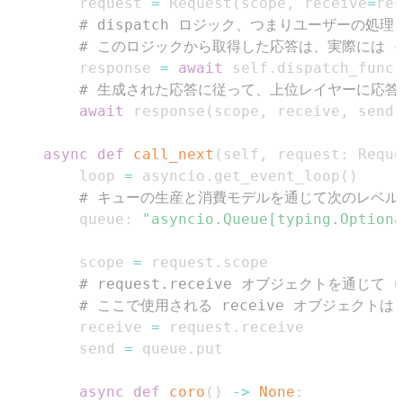
        request 
=
 Request
(
scope
,
 receive
=
rec
# dispatch ロジック、つまりユーザーの処
# このロジックから取得した応答は、実際には ca
        response 
=
await
 self
.
dispatch_func
(
# 生成された応答に従って、上位レイヤーに応答
await
 response
(
scope
,
 receive
,
 send
)
async
def
call_next
(
self
,
 request
:
 Reque
        loop 
=
 asyncio
.
get_event_loop
(
)
# キューの生産と消費モデルを通じて次のレベ
        queue
:
"asyncio.Queue[typing.Optiona
        scope 
=
 request
.
# request.receive オブジェクトを通じて 
# ここで使用される receive オブジェクトは、
        receive 
=
 request
.
        send 
=
 queue
.
async
def
coro
(
)
-
>
None
: