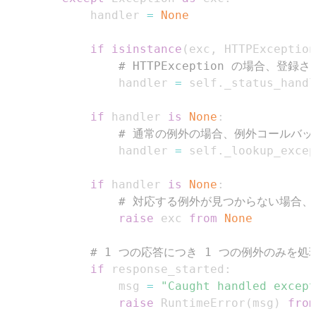
            handler 
=
None
if
isinstance
(
exc
,
 HTTPException
# HTTPException の場合、登
                handler 
=
 self
.
_status_handl
if
 handler 
is
None
:
# 通常の例外の場合、例外コールバッ
                handler 
=
 self
.
_lookup_excep
if
 handler 
is
None
:
# 対応する例外が見つからない場合
raise
 exc 
from
None
# 1 つの応答につき 1 つの例外のみを処
if
 response_started
:
                msg 
=
"Caught handled except
raise
 RuntimeError
(
msg
)
from