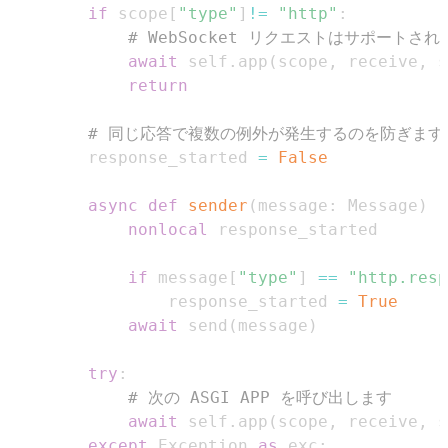
if
 scope
[
"type"
]
!=
"http"
:
# WebSocket リクエストはサポートさ
await
 self
.
app
(
scope
,
 receive
,
 s
return
# 同じ応答で複数の例外が発生するのを防ぎます
        response_started 
=
False
async
def
sender
(
message
:
 Message
)
-
nonlocal
if
 message
[
"type"
]
==
"http.resp
                response_started 
=
True
await
 send
(
message
)
try
:
# 次の ASGI APP を呼び出します
await
 self
.
app
(
scope
,
 receive
,
 s
except
 Exception 
as
 exc
: