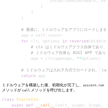
                    ExceptionMiddleware
,
 han
)
]
)
# 最後に、ミドルウェアをアプリにロードします
        app 
=
 self
.
for
 cls
,
 options 
in
reversed
(
middlew
# cls はミドルウェアクラス自体であり、
# ミドルウェア自体も ASGI APP で
            app 
=
 cls
(
app
=
app
,
**
options
)
# ミドルウェアは入れ子方式でロードされ、`cal
return
 app
ミドルウェアを構築した後、初期化が完了し、
uvicorn.run
メソッドが
メソッドを呼び出します。
call
class
Starlette
:
async
def
__call__
(
self
,
 scope
:
 Scope
,
 r