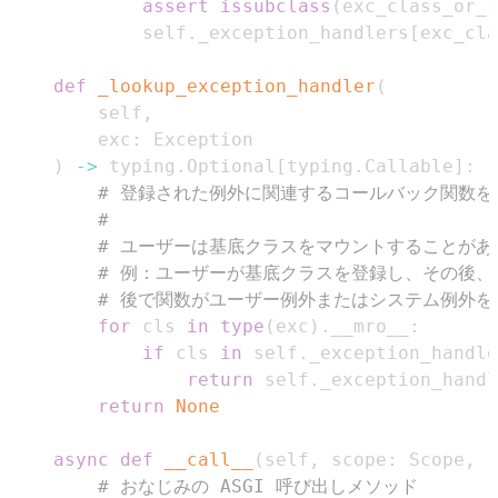
assert
issubclass
(
exc_class_or_s
            self
.
_exception_handlers
[
exc_cla
def
_lookup_exception_handler
(
        self
,
        exc
:
)
-
>
 typing
.
Optional
[
typing
.
Callable
]
:
# 登録された例外に関連するコールバック関数を
# 
# ユーザーは基底クラスをマウントすることがあり、
# 例：ユーザーが基底クラスを登録し、その後、
# 後で関数がユーザー例外またはシステム例外
for
 cls 
in
type
(
exc
)
.
__mro__
:
if
 cls 
in
 self
.
_exception_handle
return
 self
.
_exception_handl
return
None
async
def
__call__
(
self
,
 scope
:
 Scope
,
 r
# おなじみの ASGI 呼び出しメソッド