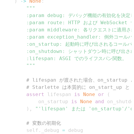
)
-
>
None
:
        """
# lifespan が渡された場合、on_startup 
# Starlette は本質的に on_start_up 
assert
 lifespan 
is
None
or
(
            on_startup 
is
None
and
 on_shutdo
)
,
"'lifespan' または 'on_startu
# 変数の初期化
        self
.
_debug 
=