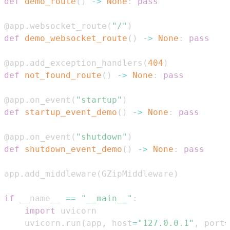
def
demo_route
(
)
-
>
None
:
pass
@app
.
websocket_route
(
"/"
)
def
demo_websocket_route
(
)
-
>
None
:
pass
@app
.
add_exception_handlers
(
404
)
def
not_found_route
(
)
-
>
None
:
pass
@app
.
on_event
(
"startup"
)
def
startup_event_demo
(
)
-
>
None
:
pass
@app
.
on_event
(
"shutdown"
)
def
shutdown_event_demo
(
)
-
>
None
:
pass
app
.
add_middleware
(
GZipMiddleware
)
if
 __name__ 
==
"__main__"
:
import
    uvicorn
.
run
(
app
,
 host
=
"127.0.0.1"
,
 port
=