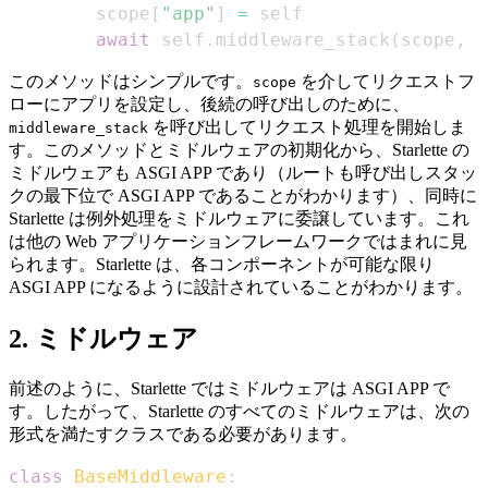
        scope
[
"app"
]
=
await
 self
.
middleware_stack
(
scope
,
 r
このメソッドはシンプルです。
を介してリクエストフ
scope
ローにアプリを設定し、後続の呼び出しのために、
を呼び出してリクエスト処理を開始しま
middleware_stack
す。このメソッドとミドルウェアの初期化から、Starlette の
ミドルウェアも ASGI APP であり（ルートも呼び出しスタッ
クの最下位で ASGI APP であることがわかります）、同時に
Starlette は例外処理をミドルウェアに委譲しています。これ
は他の Web アプリケーションフレームワークではまれに見
られます。Starlette は、各コンポーネントが可能な限り
ASGI APP になるように設計されていることがわかります。
2. ミドルウェア
前述のように、Starlette ではミドルウェアは ASGI APP で
す。したがって、Starlette のすべてのミドルウェアは、次の
形式を満たすクラスである必要があります。
class
BaseMiddleware
: