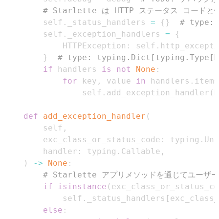
# Starlette は HTTP ステータス コー
        self
.
_status_handlers 
=
{
}
# type: 
        self
.
_exception_handlers 
=
{
            HTTPException
:
 self
.
}
# type: typing.Dict[typing.Type[E
if
 handlers 
is
not
None
:
for
 key
,
 value 
in
 handlers
.
items
                self
.
add_exception_handler
(
k
def
add_exception_handler
(
        self
,
        exc_class_or_status_code
:
 typing
.
Uni
        handler
:
 typing
.
Callable
,
)
-
>
None
:
# Starlette アプリメソッドを通じてユーザー
if
isinstance
(
exc_class_or_status_co
            self
.
_status_handlers
[
exc_class_
else
: