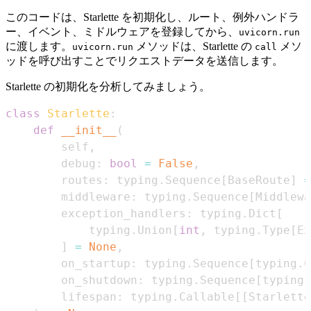
このコードは、Starlette を初期化し、ルート、例外ハンドラ
ー、イベント、ミドルウェアを登録してから、
uvicorn.run
に渡します。
メソッドは、Starlette の
メソ
uvicorn.run
call
ッドを呼び出すことでリクエストデータを送信します。
Starlette の初期化を分析してみましょう。
class
Starlette
:
def
__init__
(
        self
,
        debug
:
bool
=
False
,
        routes
:
 typing
.
Sequence
[
BaseRoute
]
=
        middleware
:
 typing
.
Sequence
[
Middlewa
        exception_handlers
:
 typing
.
Dict
[
            typing
.
Union
[
int
,
 typing
.
Type
[
Ex
]
=
None
,
        on_startup
:
 typing
.
Sequence
[
typing
.
C
        on_shutdown
:
 typing
.
Sequence
[
typing
.
        lifespan
:
 typing
.
Callable
[
[
Starlette