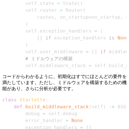
        self
.
state 
=
 State
(
)
        self
.
router 
=
 Router
(
            routes
,
 on_startup
=
on_startup
,
 o
)
        self
.
exception_handlers 
=
(
{
}
if
 exception_handlers 
is
None
)
        self
.
user_middleware 
=
[
]
if
 middlew
# ミドルウェアの構築
        self
.
middleware_stack 
=
 self
.
build_m
コードからわかるように、初期化はすでにほとんどの要件を
満たしています。ただし、ミドルウェアを構築するための機
能があり、さらに分析が必要です。
class
Starlette
:
def
build_middleware_stack
(
self
)
-
>
 ASGI
        debug 
=
 self
.
        error_handler 
=
None
        exception_handlers 
=
{
}