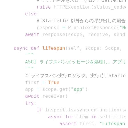
# ここで例外をスローすると、ServerEr
raise
 HTTPException
(
status_code
=
else
:
# Starlette 以外からの呼び出しの
            response 
=
 PlainTextResponse
(
"No
await
 response
(
scope
,
 receive
,
 send
)
async
def
lifespan
(
self
,
 scope
:
 Scope
,
 r
        """
# ライフスパン実行ロジック。実行時、Starl
        first 
=
True
        app 
=
 scope
.
get
(
"app"
)
await
 receive
(
)
try
:
if
 inspect
.
isasyncgenfunction
(
se
async
for
 item 
in
 self
.
lifes
assert
 first
,
"Lifespan 