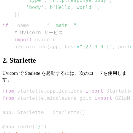
'type'
:
'http.response.body'
,
'body'
:
b'Hello, world!'
,
}
)
if
 __name__ 
==
"__main__"
:
# Uvicorn サービス
import
    uvicorn
.
run
(
app
,
 host
=
"127.0.0.1"
,
 port
=
2. Starlette
Uvicorn で Starlette を起動するには、次のコードを使用しま
す。
from
 starlette
.
applications 
import
from
 starlette
.
middleware
.
gzip 
import
app
:
 Starlette 
=
 Starlette
(
)
@app
.
route
(
"/"
)