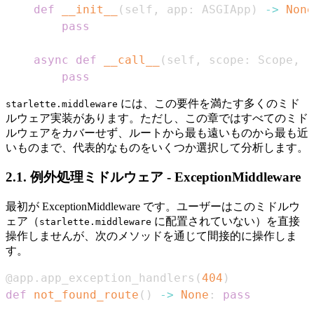
def
__init__
(
self
,
 app
:
 ASGIApp
)
-
>
None
pass
async
def
__call__
(
self
,
 scope
:
 Scope
,
 r
pass
には、この要件を満たす多くのミド
starlette.middleware
ルウェア実装があります。ただし、この章ではすべてのミド
ルウェアをカバーせず、ルートから最も遠いものから最も近
いものまで、代表的なものをいくつか選択して分析します。
2.1. 例外処理ミドルウェア - ExceptionMiddleware
最初が ExceptionMiddleware です。ユーザーはこのミドルウ
ェア（
に配置されていない）を直接
starlette.middleware
操作しませんが、次のメソッドを通じて間接的に操作しま
す。
@app
.
app_exception_handlers
(
404
)
def
not_found_route
(
)
-
>
None
:
pass