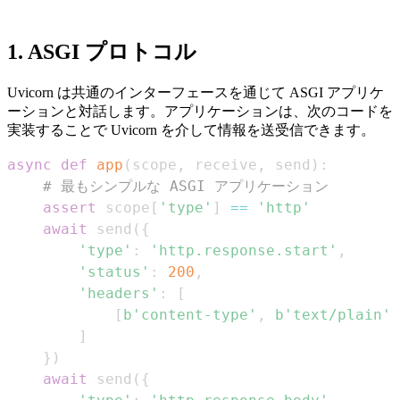
1. ASGI プロトコル
Uvicorn は共通のインターフェースを通じて ASGI アプリケ
ーションと対話します。アプリケーションは、次のコードを
実装することで Uvicorn を介して情報を送受信できます。
async
def
app
(
scope
,
 receive
,
 send
)
:
# 最もシンプルな ASGI アプリケーション
assert
 scope
[
'type'
]
==
'http'
await
 send
(
{
'type'
:
'http.response.start'
,
'status'
:
200
,
'headers'
:
[
[
b'content-type'
,
b'text/plain'
]
]
}
)
await
 send
(
{