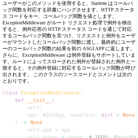
ユーザーがこのメソッドを使用すると、Starlette はコールバ
ック関数を対応する辞書にハングさせます。HTTP ステータ
ス コードをキー、コールバック関数を値とします。
ExceptionMiddleware がルート リクエスト処理で例外を検出
すると、例外応答の HTTP ステータス コードを通じて対応
するコールバック関数を見つけ、リクエストと例外をユーザ
ーがマウントしたコールバック関数に渡し、最終的にユーザ
ーのコールバック関数の結果を前の ASGI APP に返します。
さらに、ExceptionMiddleware は例外登録もサポートしていま
す。ルートによってスローされた例外が登録された例外と一
致すると、その例外登録に対応するコールバック関数が呼び
出されます。 このクラスのソースコードとコメントは次の
とおりです。
class
ExceptionMiddleware
:
def
__init__
(
        self
,
        app
:
 ASGIApp
,
 handlers
:
dict
=
None
,
)
-
>
None
:
        self
.
app 
=
        self
.
debug 
=
 debug  
# TODO: デバッ