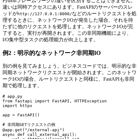
Pythonフレームワークの違いを区別することはできません。
違いは同時アクセスにあります。FastAPIのサーバーのスレ
ッドが
などのルートリクエストを処
http://127.0.0.1:8000/
理するときに、ネットワークI/Oが発生した場合、それを待
たずに他のリクエストを処理します。ネットワークI/Oが完
了すると、実行が再開されます。この非同期機能により、
I/O集中型タスクの処理能力が向上します。
例2：明示的なネットワーク非同期IO
別の例を見てみましょう。ビジネスコードでは、明示的な非
同期ネットワークリクエストが開始されます。このネットワ
ークI/Oの場合、ルートリクエストと同様に、FastAPIも非同
期で処理します。
# app.py

from fastapi import FastAPI, HTTPException

import httpx

app = FastAPI()

# 非同期GETリクエストの例

@app.get("/external-api")

async def call_external_api():
