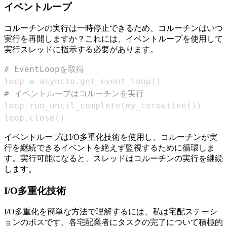
イベントループ
コルーチンの実行は一時停止できるため、コルーチンはいつ
実行を再開しますか？これには、イベントループを使用して
実行スレッドに指示する必要があります。
# EventLoopを取得
loop 
=
 asyncio
.
get_event_loop
(
)
# イベントループはコルーチンを実行
loop
.
run_until_complete
(
my_coroutine
(
)
)
loop
.
close
(
)
イベントループはI/O多重化技術を使用し、コルーチンが実
行を継続できるイベントを絶えず監視するために循環しま
す。実行可能になると、スレッドはコルーチンの実行を継続
します。
I/O多重化技術
I/O多重化を簡単な方法で理解するには、私は宅配ステーシ
ョンのボスです。各宅配業者にタスクの完了について積極的