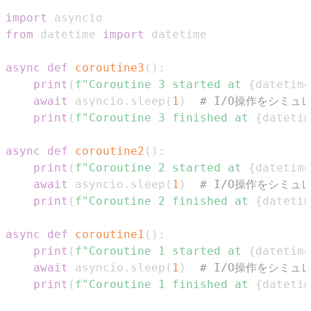
import
from
 datetime 
import
async
def
coroutine3
(
)
:
print
(
f"Coroutine 3 started at 
{
datetime
await
 asyncio
.
sleep
(
1
)
# I/O操作をシミュ
print
(
f"Coroutine 3 finished at 
{
datetim
async
def
coroutine2
(
)
:
print
(
f"Coroutine 2 started at 
{
datetime
await
 asyncio
.
sleep
(
1
)
# I/O操作をシミュ
print
(
f"Coroutine 2 finished at 
{
datetim
async
def
coroutine1
(
)
:
print
(
f"Coroutine 1 started at 
{
datetime
await
 asyncio
.
sleep
(
1
)
# I/O操作をシミュ
print
(
f"Coroutine 1 finished at 
{
datetim