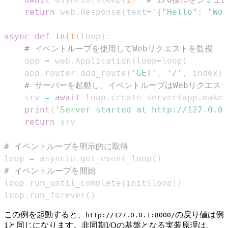
return
 web
.
Response
(
text
=
'{"Hello": "Wor
async
def
init
(
loop
)
:
# イベントループを使用してWebリクエストを監視
    app 
=
 web
.
Application
(
loop
=
loop
)
    app
.
router
.
add_route
(
'GET'
,
'/'
,
 index
)
# サーバーを起動し、イベントループはWebリクエス
    srv 
=
await
 loop
.
create_server
(
app
.
make_
print
(
'Server started at http://127.0.0.
return
# イベントループを明示的に取得
loop 
=
 asyncio
.
get_event_loop
(
)
# イベントループを開始
loop
.
run_until_complete
(
init
(
loop
)
)
loop
.
run_forever
(
)
この例を起動すると、
の戻り値は例
http://127.0.0.1:8000/
1と同じになります。非同期I/Oの基盤となる実装原理は、