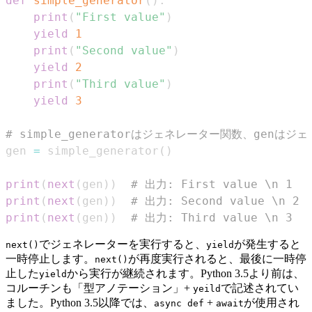
def
simple_generator
(
)
:
print
(
"First value"
)
yield
1
print
(
"Second value"
)
yield
2
print
(
"Third value"
)
yield
3
# simple_generatorはジェネレーター関数、genはジ
gen 
=
 simple_generator
(
)
print
(
next
(
gen
)
)
# 出力: First value \n 1
print
(
next
(
gen
)
)
# 出力: Second value \n 2
print
(
next
(
gen
)
)
# 出力: Third value \n 3
でジェネレーターを実行すると、
が発生すると
next()
yield
一時停止します。
が再度実行されると、最後に一時停
next()
止した
から実行が継続されます。Python 3.5より前は、
yield
コルーチンも「型アノテーション」+
で記述されてい
yeild
ました。Python 3.5以降では、
+
が使用され
async def
await