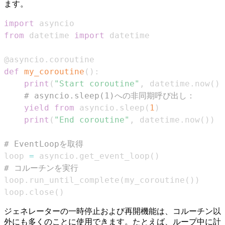
ます。
import
from
 datetime 
import
@asyncio
.
coroutine
def
my_coroutine
(
)
:
print
(
"Start coroutine"
,
 datetime
.
now
(
)
)
# asyncio.sleep(1)への非同期呼び出し：
yield
from
 asyncio
.
sleep
(
1
)
print
(
"End coroutine"
,
 datetime
.
now
(
)
)
# EventLoopを取得
loop 
=
 asyncio
.
get_event_loop
(
)
# コルーチンを実行
loop
.
run_until_complete
(
my_coroutine
(
)
)
loop
.
close
(
)
ジェネレーターの一時停止および再開機能は、コルーチン以
外にも多くのことに使用できます。たとえば、ループ中に計