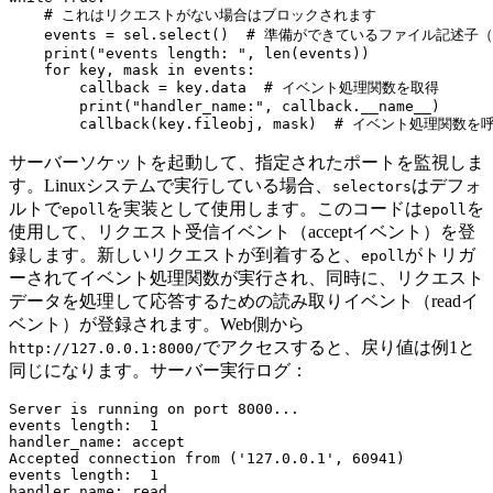
    # これはリクエストがない場合はブロックされます

    events = sel.select()  # 準備ができているファイル記述
    print("events length: ", len(events))

    for key, mask in events:

        callback = key.data  # イベント処理関数を取得

        print("handler_name:", callback.__name__)

サーバーソケットを起動して、指定されたポートを監視しま
す。Linuxシステムで実行している場合、
はデフォ
selectors
ルトで
を実装として使用します。このコードは
を
epoll
epoll
使用して、リクエスト受信イベント（acceptイベント）を登
録します。新しいリクエストが到着すると、
がトリガ
epoll
ーされてイベント処理関数が実行され、同時に、リクエスト
データを処理して応答するための読み取りイベント（readイ
ベント）が登録されます。Web側から
でアクセスすると、戻り値は例1と
http://127.0.0.1:8000/
同じになります。サーバー実行ログ：
Server is running on port 8000...

events length:  1

handler_name: accept

Accepted connection from ('127.0.0.1', 60941)

events length:  1

handler_name: read
