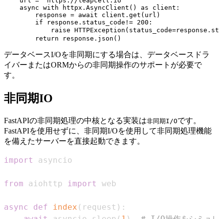
    url = "https://leapcell.io"

    async with httpx.AsyncClient() as client:

        response = await client.get(url)

        if response.status_code!= 200:

            raise HTTPException(status_code=respon
データベースI/Oを非同期にする場合は、データベースドラ
イバーまたはORMからの非同期操作のサポートが必要で
す。
非同期IO
FastAPIの非同期処理の中核となる実装は
です。
非同期I/O
FastAPIを使用せずに、非同期I/Oを使用して非同期処理機能
を備えたサーバーを直接起動できます。
import
from
 aiohttp 
import
async
def
index
(
request
)
:
await
 asyncio
.
sleep
(
1
)
# I/O操作をシミュ