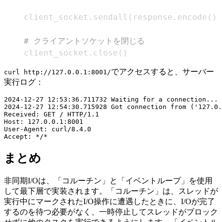
    client_socket
.
sendall
(
response
.
encode
(
)
)
# クライアントソケットを閉じる
    client_socket
.
close
(
)
でアクセスすると、サーバー
curl http://127.0.0.1:8001/
実行ログ：
2024-12-27 12:53:36.711732 Waiting for a connection...

2024-12-27 12:54:30.715928 Got connection from ('127.0.
Received: GET / HTTP/1.1

Host: 127.0.0.1:8001

User-Agent: curl/8.4.0

まとめ
非同期I/Oは、「コルーチン」と「イベントループ」を使用
して最下層で実装されます。「コルーチン」は、スレッドが
実行中にマークされたI/O操作に遭遇したときに、I/Oが完了
するのを待つ必要がなく、一時停止してスレッドがブロック