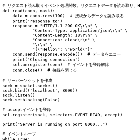
# リクエスト読み取りイベント処理関数。リクエストデータを読み取り、HT
def read(conn, mask):

    data = conn.recv(100)  # 接続からデータを読み取る

    print('response to')

    response = "HTTP/1.1 200 OK\r\n" \

            "Content-Type: application/json\r\n" \

            "Content-Length: 18\r\n" \

            "Connection: close\r\n" \

            "\r\n" \

            "{\"Hello\": \"World\"}"

    conn.send(response.encode())  # データをエコー

    print('Closing connection')

    sel.unregister(conn)  # イベントを登録解除

    conn.close()  # 接続を閉じる

# サーバーソケットを作成

sock = socket.socket()

sock.bind(('localhost', 8000))

sock.listen()

sock.setblocking(False)

# acceptイベントを登録

sel.register(sock, selectors.EVENT_READ, accept)

print("Server is running on port 8000...")

# イベントループ

while True:
