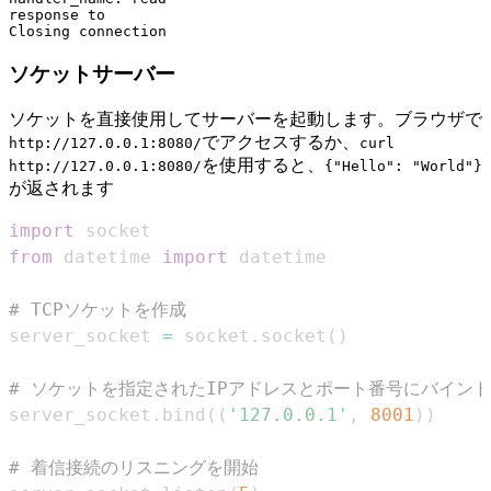
response to

ソケットサーバー
ソケットを直接使用してサーバーを起動します。ブラウザで
でアクセスするか、
http://127.0.0.1:8080/
curl
を使用すると、
http://127.0.0.1:8080/
{"Hello": "World"}
が返されます
import
from
 datetime 
import
# TCPソケットを作成
server_socket 
=
 socket
.
socket
(
)
# ソケットを指定されたIPアドレスとポート番号にバインド
server_socket
.
bind
(
(
'127.0.0.1'
,
8001
)
)
# 着信接続のリスニングを開始