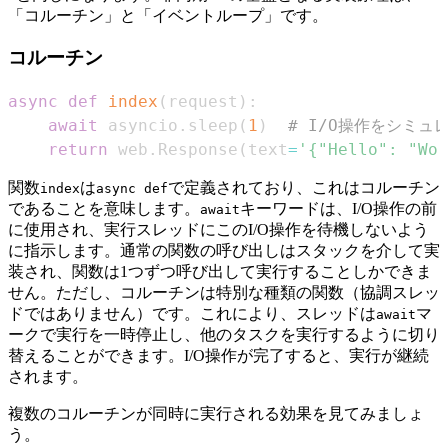
「コルーチン」と「イベントループ」です。
コルーチン
async
def
index
(
request
)
:
await
 asyncio
.
sleep
(
1
)
# I/O操作をシミュ
return
 web
.
Response
(
text
=
'{"Hello": "Wor
関数
は
で定義されており、これはコルーチン
index
async def
であることを意味します。
キーワードは、I/O操作の前
await
に使用され、実行スレッドにこのI/O操作を待機しないよう
に指示します。通常の関数の呼び出しはスタックを介して実
装され、関数は1つずつ呼び出して実行することしかできま
せん。ただし、コルーチンは特別な種類の関数（協調スレッ
ドではありません）です。これにより、スレッドは
マ
await
ークで実行を一時停止し、他のタスクを実行するように切り
替えることができます。I/O操作が完了すると、実行が継続
されます。
複数のコルーチンが同時に実行される効果を見てみましょ
う。