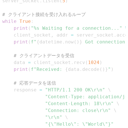
server_socket
.
listen
(
5
)
# クライアント接続を受け入れるループ
while
True
:
print
(
"%s Waiting for a connection..."
%
    client_socket
,
 addr 
=
 server_socket
.
acce
print
(
f"
{
datetime
.
now
(
)
}
 Got connection 
# クライアントデータを受信
    data 
=
 client_socket
.
recv
(
1024
)
print
(
f"Received: 
{
data
.
decode
(
)
}
"
)
# 応答データを送信
    response 
=
"HTTP/1.1 200 OK\r\n"
"Content-Type: application/js
"Content-Length: 18\r\n"
"Connection: close\r\n"
"\r\n"
"{\"Hello\": \"World\"}"