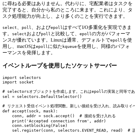
に尋ねる必要はありません。代わりに、宅配業者はタスクを
完了すると、自分から私のところに来ます。これにより、タ
スク処理能力が向上し、より多くのことを実行できます。
、
、および
はすべてI/O多重化を実現できま
select
poll
epoll
す。
および
と比較して、
の方がパフォーマ
select
poll
epoll
ンスが優れています。Linuxは通常、デフォルトで
を使
epoll
用し、macOSは
に似た
を使用し、同様のパフォ
epoll
kqueue
ーマンスを発揮します。
イベントループを使用したソケットサーバー
import selectors

import socket

# selectorsオブジェクトを作成します。これはepollの実装と同等であ
sel = selectors.DefaultSelector()

# リクエスト受信イベント処理関数。新しい接続を受け入れ、読み取りイベ
def accept(sock, mask):

    conn, addr = sock.accept()  # 接続を受け入れる

    print('Accepted connection from', addr)

    conn.setblocking(False)

    sel.register(conn, selectors.EVENT_READ, read)