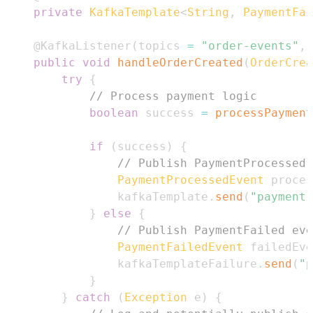
private
KafkaTemplate
<
String
,
PaymentFai
@KafkaListener
(
topics 
=
"order-events"
,
 
public
void
handleOrderCreated
(
OrderCrea
try
{
// Process payment logic
boolean
 success 
=
processPayment
if
(
success
)
{
// Publish PaymentProcessed 
PaymentProcessedEvent
 proces
                kafkaTemplate
.
send
(
"payment-
}
else
{
// Publish PaymentFailed eve
PaymentFailedEvent
 failedEve
                kafkaTemplateFailure
.
send
(
"p
}
}
catch
(
Exception
 e
)
{