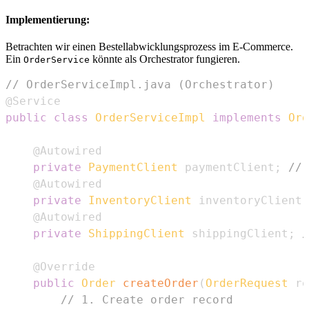
Implementierung:
Betrachten wir einen Bestellabwicklungsprozess im E-Commerce.
Ein
könnte als Orchestrator fungieren.
OrderService
// OrderServiceImpl.java (Orchestrator)
@Service
public
class
OrderServiceImpl
implements
Ord
@Autowired
private
PaymentClient
 paymentClient
;
// 
@Autowired
private
InventoryClient
 inventoryClient
;
@Autowired
private
ShippingClient
 shippingClient
;
/
@Override
public
Order
createOrder
(
OrderRequest
 re
// 1. Create order record