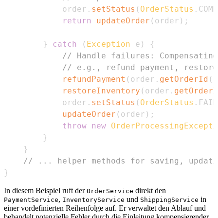
            order
.
setStatus
(
OrderStatus
.
COMP
return
updateOrder
(
order
)
;
}
catch
(
Exception
 e
)
{
// Handle failures: Compensating
// e.g., refund payment, restore
refundPayment
(
order
.
getOrderId
(
)
restoreInventory
(
order
.
getOrderI
            order
.
setStatus
(
OrderStatus
.
FAIL
updateOrder
(
order
)
;
throw
new
OrderProcessingExcepti
}
}
// ... helper methods for saving, updati
}
In diesem Beispiel ruft der
direkt den
OrderService
,
und
in
PaymentService
InventoryService
ShippingService
einer vordefinierten Reihenfolge auf. Er verwaltet den Ablauf und
behandelt potenzielle Fehler durch die Einleitung kompensierender