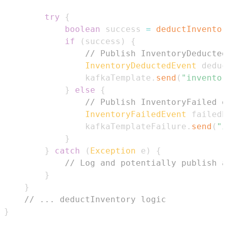
try
{
boolean
 success 
=
deductInventor
if
(
success
)
{
// Publish InventoryDeducted
InventoryDeductedEvent
 deduc
                kafkaTemplate
.
send
(
"inventor
}
else
{
// Publish InventoryFailed e
InventoryFailedEvent
 failedE
                kafkaTemplateFailure
.
send
(
"i
}
}
catch
(
Exception
 e
)
{
// Log and potentially publish a
}
}
// ... deductInventory logic
}