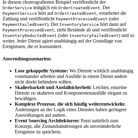
In diesem choreografierten Beispiel veröffentlicht der
lediglich ein
. Der
OrderService
OrderCreatedEvent
hört auf
, verarbeitet die
PaymentService
OrderCreatedEvent
Zahlung und veröffentlicht
(oder
PaymentProcessedEvent
). Der
hört dann auf
PaymentFailedEvent
InventoryService
, zieht Bestände ab und veröffentlicht
PaymentProcessedEvent
(oder
) und so
InventoryDeductedEvent
InventoryFailedEvent
weiter. Jeder Dienst agiert unabhängig auf der Grundlage von
Ereignissen, die er konsumiert.
Anwendungsszenarien:
Lose gekoppelte Systeme:
Wo Dienste wirklich unabhängig
voneinander arbeiten und Ausfälle in einem Dienst andere
nicht direkt behindern sollten.
Skalierbarkeit und Ausfallsicherheit:
Leichter, einzelne
Dienste zu skalieren und Komponentenausfälle elegant zu
bewältigen.
Komplexe Prozesse, die sich häufig weiterentwickeln:
Änderungen an der Logik eines Dienstes haben geringere
Auswirkungen auf andere.
Event Sourcing Architekturen:
Passt natürlich zum
Konzept, alle Zustandsänderungen als unveränderliche
Ereignisse zu speichern.