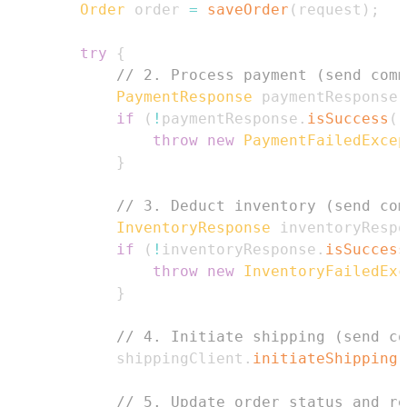
Order
 order 
=
saveOrder
(
request
)
;
try
{
// 2. Process payment (send comm
PaymentResponse
 paymentResponse 
if
(
!
paymentResponse
.
isSuccess
(
)
throw
new
PaymentFailedExcep
}
// 3. Deduct inventory (send com
InventoryResponse
 inventoryRespo
if
(
!
inventoryResponse
.
isSuccess
throw
new
InventoryFailedExc
}
// 4. Initiate shipping (send co
            shippingClient
.
initiateShipping
(
// 5. Update order status and re