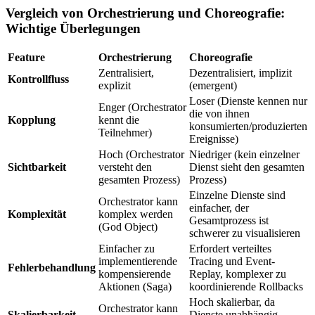
Vergleich von Orchestrierung und Choreografie:
Wichtige Überlegungen
Feature
Orchestrierung
Choreografie
Zentralisiert,
Dezentralisiert, implizit
Kontrollfluss
explizit
(emergent)
Loser (Dienste kennen nur
Enger (Orchestrator
die von ihnen
Kopplung
kennt die
konsumierten/produzierten
Teilnehmer)
Ereignisse)
Hoch (Orchestrator
Niedriger (kein einzelner
Sichtbarkeit
versteht den
Dienst sieht den gesamten
gesamten Prozess)
Prozess)
Einzelne Dienste sind
Orchestrator kann
einfacher, der
Komplexität
komplex werden
Gesamtprozess ist
(God Object)
schwerer zu visualisieren
Einfacher zu
Erfordert verteiltes
implementierende
Tracing und Event-
Fehlerbehandlung
kompensierende
Replay, komplexer zu
Aktionen (Saga)
koordinierende Rollbacks
Hoch skalierbar, da
Orchestrator kann
Skalierbarkeit
Dienste unabhängig