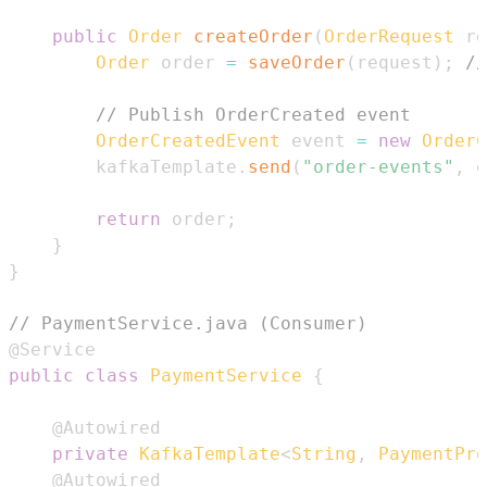
public
Order
createOrder
(
OrderRequest
 re
Order
 order 
=
saveOrder
(
request
)
;
//
// Publish OrderCreated event
OrderCreatedEvent
 event 
=
new
OrderC
        kafkaTemplate
.
send
(
"order-events"
,
 e
return
 order
;
}
}
// PaymentService.java (Consumer)
@Service
public
class
PaymentService
{
@Autowired
private
KafkaTemplate
<
String
,
PaymentPro
@Autowired