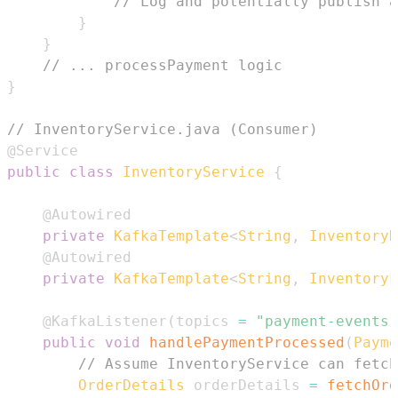
// Log and potentially publish a
}
}
// ... processPayment logic
}
// InventoryService.java (Consumer)
@Service
public
class
InventoryService
{
@Autowired
private
KafkaTemplate
<
String
,
InventoryD
@Autowired
private
KafkaTemplate
<
String
,
InventoryF
@KafkaListener
(
topics 
=
"payment-events"
public
void
handlePaymentProcessed
(
Payme
// Assume InventoryService can fetch
OrderDetails
 orderDetails 
=
fetchOrd