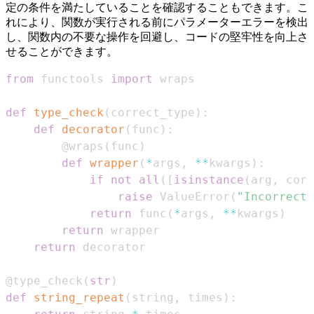
定の条件を満たしていることを確認することもできます。こ
れにより、関数が実行される前にパラメーターエラーを検出
し、関数内の不要な操作を回避し、コードの堅牢性を向上さ
せることができます。
from
 functools 
import
def
type_check
(
correct_type
)
:
def
decorator
(
func
)
:
@wraps
(
func
)
def
wrapper
(
*
args
,
**
kwargs
)
:
if
not
all
(
[
isinstance
(
arg
,
 corr
raise
 ValueError
(
"Incorrect 
return
 func
(
*
args
,
**
kwargs
)
return
return
@type_check
(
str
)
def
string_repeat
(
string
,
 times
)
: