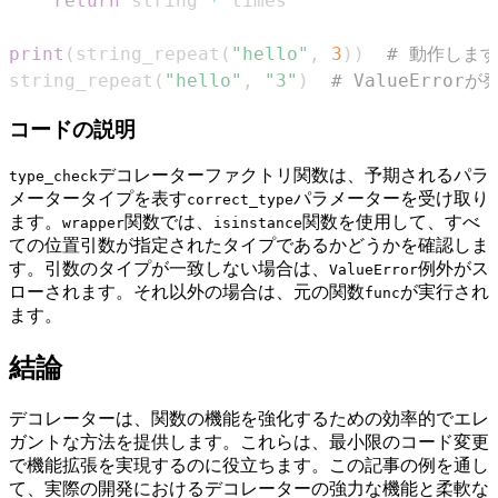
return
 string 
*
print
(
string_repeat
(
"hello"
,
3
)
)
# 動作します
string_repeat
(
"hello"
,
"3"
)
# ValueError
コードの説明
デコレーターファクトリ関数は、予期されるパラ
type_check
メータータイプを表す
パラメーターを受け取り
correct_type
ます。
関数では、
関数を使用して、すべ
wrapper
isinstance
ての位置引数が指定されたタイプであるかどうかを確認しま
す。引数のタイプが一致しない場合は、
例外がス
ValueError
ローされます。それ以外の場合は、元の関数
が実行され
func
ます。
結論
デコレーターは、関数の機能を強化するための効率的でエレ
ガントな方法を提供します。これらは、最小限のコード変更
で機能拡張を実現するのに役立ちます。この記事の例を通し
て、実際の開発におけるデコレーターの強力な機能と柔軟な