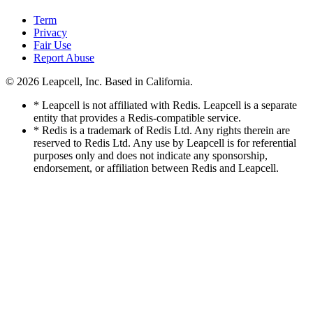
Term
Privacy
Fair Use
Report Abuse
© 2026
Leapcell, Inc.
Based in California.
* Leapcell is not affiliated with Redis. Leapcell is a separate
entity that provides a Redis-compatible service.
* Redis is a trademark of Redis Ltd. Any rights therein are
reserved to Redis Ltd. Any use by Leapcell is for referential
purposes only and does not indicate any sponsorship,
endorsement, or affiliation between Redis and Leapcell.