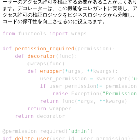
ーザーのアクセス許可を検証する必要があることがよくあり
ます。デコレーターは、この機能をエレガントに実装し、ア
クセス許可の検証ロジックをビジネスロジックから分離し、
コードの保守性を向上させるのに役立ちます。
from
 functools 
import
def
permission_required
(
permission
)
:
def
decorator
(
func
)
:
@wraps
(
func
)
def
wrapper
(
*
args
,
**
kwargs
)
:
            user_permission 
=
 kwargs
.
get
(
'us
if
 user_permission
!=
 permission
:
raise
 Exception
(
"Permission 
return
 func
(
*
args
,
**
kwargs
)
return
return
@permission_required
(
'admin'
)
def
delete_user
(
user_id
,
 user_permission
)
: