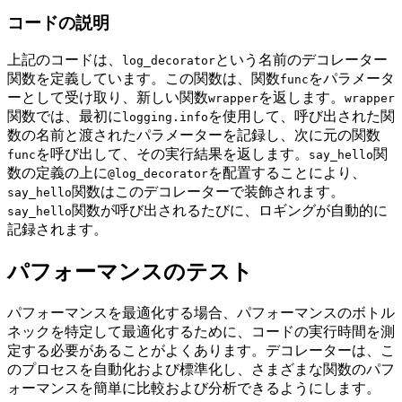
コードの説明
上記のコードは、
という名前のデコレーター
log_decorator
関数を定義しています。この関数は、関数
をパラメータ
func
ーとして受け取り、新しい関数
を返します。
wrapper
wrapper
関数では、最初に
を使用して、呼び出された関
logging.info
数の名前と渡されたパラメーターを記録し、次に元の関数
を呼び出して、その実行結果を返します。
関
func
say_hello
数の定義の上に
を配置することにより、
@log_decorator
関数はこのデコレーターで装飾されます。
say_hello
関数が呼び出されるたびに、ロギングが自動的に
say_hello
記録されます。
パフォーマンスのテスト
パフォーマンスを最適化する場合、パフォーマンスのボトル
ネックを特定して最適化するために、コードの実行時間を測
定する必要があることがよくあります。デコレーターは、こ
のプロセスを自動化および標準化し、さまざまな関数のパフ
ォーマンスを簡単に比較および分析できるようにします。