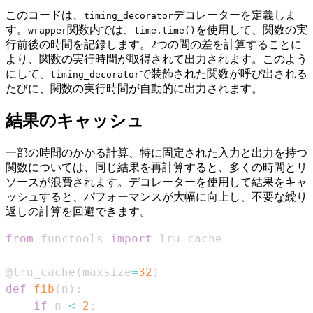
このコードは、
デコレーターを定義しま
timing_decorator
す。
関数内では、
を使用して、関数の実
wrapper
time.time()
行前後の時間を記録します。2つの間の差を計算することに
より、関数の実行時間が取得されて出力されます。このよう
にして、
で装飾された関数が呼び出される
timing_decorator
たびに、関数の実行時間が自動的に出力されます。
結果のキャッシュ
一部の時間のかかる計算、特に固定された入力と出力を持つ
関数については、同じ結果を再計算すると、多くの時間とリ
ソースが浪費されます。デコレーターを使用して結果をキャ
ッシュすると、パフォーマンスが大幅に向上し、不要な繰り
返しの計算を回避できます。
from
 functools 
import
@lru_cache
(
maxsize
=
32
)
def
fib
(
n
)
:
if
 n 
<
2
: