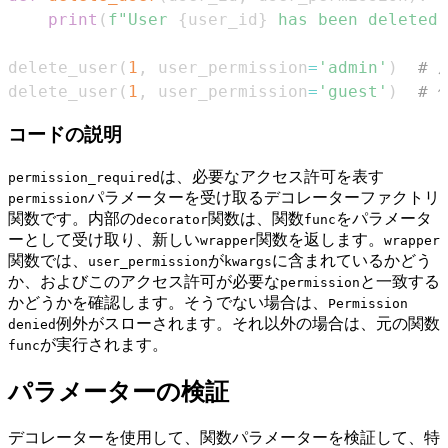
print
(
f"User 
{
user_id
}
 has been deleted.
delete_user
(
1
,
 user_permission
=
'admin'
)
# 
delete_user
(
1
,
 user_permission
=
'guest'
)
#
コードの説明
は、必要なアクセス許可を表す
permission_required
パラメーターを受け取るデコレーターファクトリ
permission
関数です。内部の
関数は、関数
をパラメータ
decorator
func
ーとして受け取り、新しい
関数を返します。
wrapper
wrapper
関数では、
が
に含まれているかどう
user_permission
kwargs
か、およびこのアクセス許可が必要な
と一致する
permission
かどうかを確認します。そうでない場合は、
Permission
例外がスローされます。それ以外の場合は、元の関数
denied
が実行されます。
func
パラメーターの検証
デコレーターを使用して、関数パラメーターを検証して、特