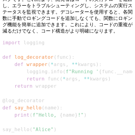
し、エラーをトラブルシューティングし、システムの実行ス
テータスを監視できます。デコレーターを使用すると、各関
数に手動でロギングコードを追加しなくても、関数にロギン
グ機能を簡単に追加できます。これにより、コードの重複が
減るだけでなく、コード構造がより明確になります。
import
def
log_decorator
(
func
)
:
def
wrapper
(
*
args
,
**
kwargs
)
:
        logging
.
info
(
f"Running '
{
func
.
__name
return
 func
(
*
args
,
**
kwargs
)
return
@log_decorator
def
say_hello
(
name
)
:
print
(
f"Hello, 
{
name
}
!"
)
say_hello
(
"Alice"
)