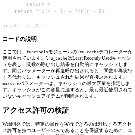
return
return
 fib
(
n 
-
1
)
+
 fib
(
n 
-
2
)
print
(
fib
(
10
)
)
コードの説明
ここでは、
モジュールの
デコレーターが
functools
lru_cache
使用されています。
はLeast Recently Usedキャッシ
lru_cache
ュを表し、関数の呼び出し結果を自動的にキャッシュしま
す。同じパラメーターが再度呼び出されると、関数を再実行
する代わりに、キャッシュされた結果が直接返されます。
パラメーターは、キャッシュの最大容量を指定しま
maxsize
す。キャッシュがこの容量に達すると、最も最近使用されて
いないキャッシュアイテムが削除されます。
アクセス許可の検証
Web開発では、特定の操作を実行できるのは対応するアクセ
ス許可を持つユーザーのみであることを保証するために、ユ