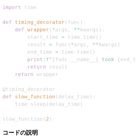
import
def
timing_decorator
(
func
)
:
def
wrapper
(
*
args
,
**
kwargs
)
:
        start_time 
=
 time
.
time
(
)
        result 
=
 func
(
*
args
,
**
kwargs
)
        end_time 
=
 time
.
time
(
)
print
(
f"
{
func
.
__name__
}
 took 
{
end_ti
return
return
@timing_decorator
def
slow_function
(
delay_time
)
:
    time
.
sleep
(
delay_time
)
slow_function
(
2
)
コードの説明