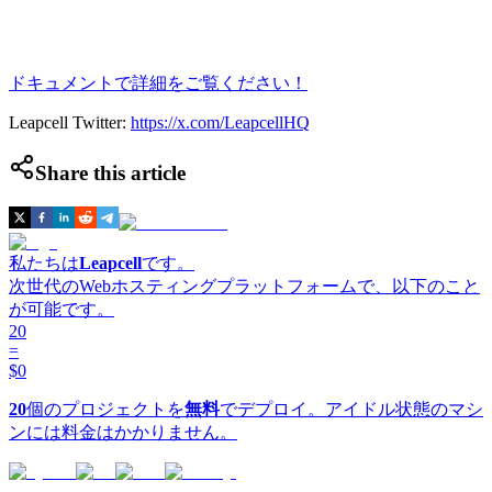
ドキュメントで詳細をご覧ください！
Leapcell Twitter:
https://x.com/LeapcellHQ
Share this article
私たちは
Leapcell
です。
次世代のWebホスティングプラットフォームで、以下のこと
が可能です。
20
=
$0
20
個のプロジェクトを
無料
でデプロイ。アイドル状態のマシ
ンには料金はかかりません。