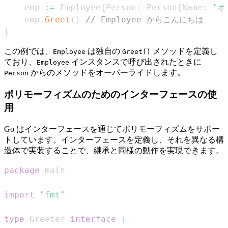
    emp 
:=
 Employee
{
Person
:
 Person
{
Name
:
"ボ
    emp
.
Greet
(
)
// Employee からこんにちは
}
この例では、
は独自の
メソッドを定義し
Employee
Greet()
ており、
インスタンスで呼び出されたときに
Employee
からのメソッドをオーバーライドします。
Person
ポリモーフィズムのためのインターフェースの使
用
Go はインターフェースを通じてポリモーフィズムをサポー
トしています。インターフェースを定義し、それを異なる構
造体で実装することで、継承と同様の動作を実現できます。
package
import
"fmt"
type
 Greeter 
interface
{