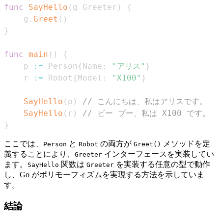
func
SayHello
(
g Greeter
)
{
    g
.
Greet
(
)
}
func
main
(
)
{
    p 
:=
 Person
{
Name
:
"アリス"
}
    r 
:=
 Robot
{
Model
:
"X100"
}
SayHello
(
p
)
// こんにちは、私はアリスです。
SayHello
(
r
)
// ビー プー、私は X100 です。
}
ここでは、
と
の両方が
メソッドを定
Person
Robot
Greet()
義することにより、
インターフェースを実装してい
Greeter
ます。
関数は
を実装する任意の型で動作
SayHello
Greeter
し、Go がポリモーフィズムを実現する方法を示していま
す。
結論