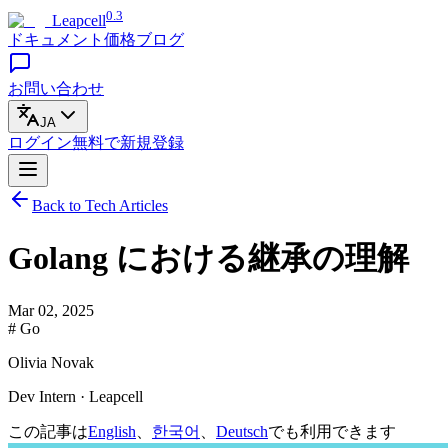
0.3
Leapcell
ドキュメント
価格
ブログ
お問い合わせ
JA
ログイン
無料で
新規登録
Back to Tech Articles
Golang における継承の理解
Mar 02, 2025
# Go
Olivia Novak
Dev Intern · Leapcell
この記事は
English
、
한국어
、
Deutsch
でも利用できます