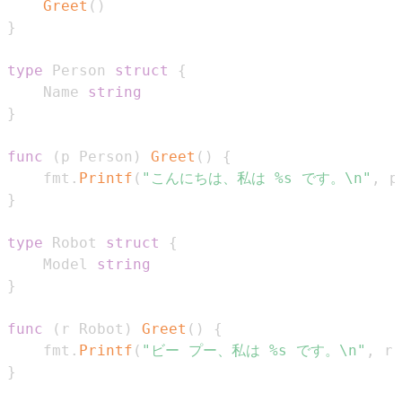
Greet
(
)
}
type
 Person 
struct
{
    Name 
string
}
func
(
p Person
)
Greet
(
)
{
    fmt
.
Printf
(
"こんにちは、私は %s です。\n"
,
 p
}
type
 Robot 
struct
{
    Model 
string
}
func
(
r Robot
)
Greet
(
)
{
    fmt
.
Printf
(
"ビー プー、私は %s です。\n"
,
 r
.
}