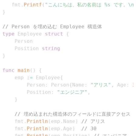
   fmt
.
Printf
(
"こんにちは、私の名前は %s です。\n
}
// Person を埋め込む Employee 構造体
type
 Employee 
struct
{
    Position 
string
}
func
main
(
)
{
    emp 
:=
 Employee
{
        Person
:
 Person
{
Name
:
"アリス"
,
 Age
:
3
        Position
:
"エンジニア"
,
}
// 埋め込まれた構造体のフィールドに直接アクセス
    fmt
.
Println
(
emp
.
Name
)
// アリス
    fmt
.
Println
(
emp
.
Age
)
// 30
    fmt
.
Println
(
emp
.
Position
)
// エンジニア