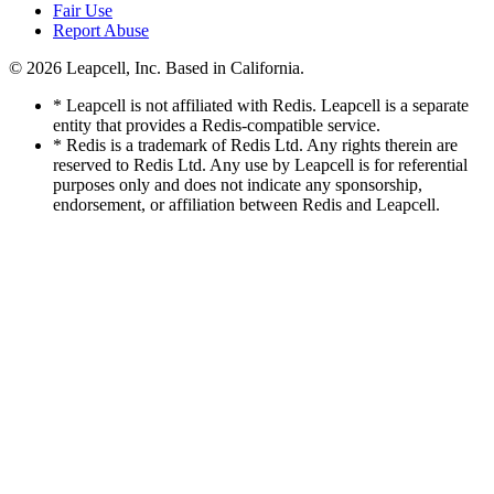
Fair Use
Report Abuse
© 2026
Leapcell, Inc.
Based in California.
* Leapcell is not affiliated with Redis. Leapcell is a separate
entity that provides a Redis-compatible service.
* Redis is a trademark of Redis Ltd. Any rights therein are
reserved to Redis Ltd. Any use by Leapcell is for referential
purposes only and does not indicate any sponsorship,
endorsement, or affiliation between Redis and Leapcell.