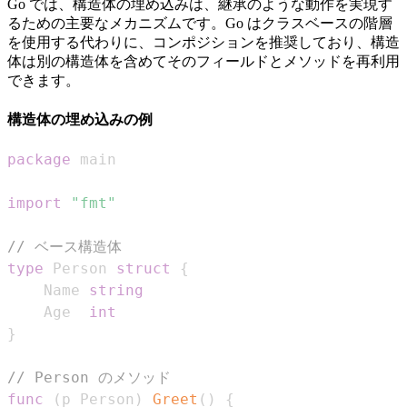
Go では、構造体の埋め込みは、継承のような動作を実現す
るための主要なメカニズムです。Go はクラスベースの階層
を使用する代わりに、コンポジションを推奨しており、構造
体は別の構造体を含めてそのフィールドとメソッドを再利用
できます。
構造体の埋め込みの例
package
import
"fmt"
// ベース構造体
type
 Person 
struct
{
    Name 
string
    Age  
int
}
// Person のメソッド
func
(
p Person
)
Greet
(
)
{