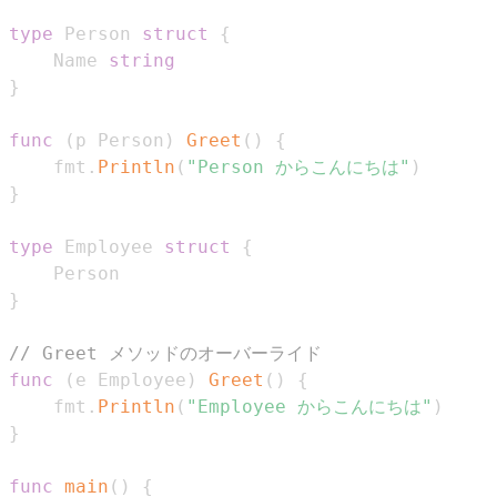
type
 Person 
struct
{
    Name 
string
}
func
(
p Person
)
Greet
(
)
{
    fmt
.
Println
(
"Person からこんにちは"
)
}
type
 Employee 
struct
{
}
// Greet メソッドのオーバーライド
func
(
e Employee
)
Greet
(
)
{
    fmt
.
Println
(
"Employee からこんにちは"
)
}
func
main
(
)
{