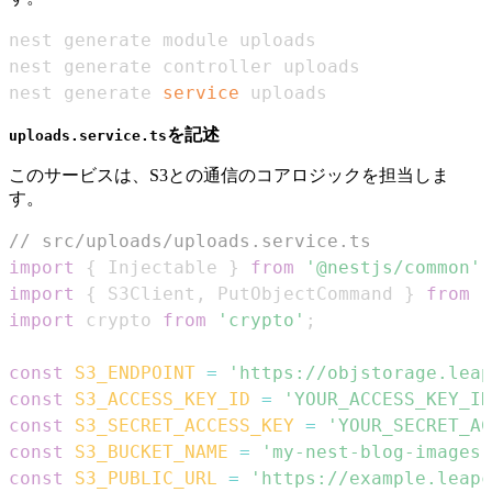
nest generate 
service
 uploads
を記述
uploads.service.ts
このサービスは、S3との通信のコアロジックを担当しま
す。
// src/uploads/uploads.service.ts
import
{
Injectable
}
from
'@nestjs/common'
;
import
{
S3Client
,
PutObjectCommand
}
from
'
import
crypto
from
'crypto'
;
const
S3_ENDPOINT
=
'https://objstorage.leap
const
S3_ACCESS_KEY_ID
=
'YOUR_ACCESS_KEY_ID
const
S3_SECRET_ACCESS_KEY
=
'YOUR_SECRET_AC
const
S3_BUCKET_NAME
=
'my-nest-blog-images'
const
S3_PUBLIC_URL
=
'https://example.leapc