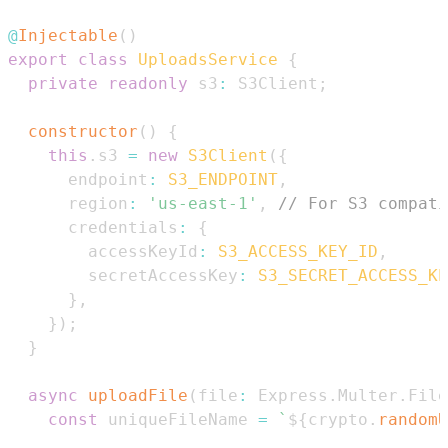
@
Injectable
(
)
export
class
UploadsService
{
private
readonly
 s3
:
S3Client
;
constructor
(
)
{
this
.
s3
=
new
S3Client
(
{
      endpoint
:
S3_ENDPOINT
,
      region
:
'us-east-1'
,
// For S3 compati
      credentials
:
{
        accessKeyId
:
S3_ACCESS_KEY_ID
,
        secretAccessKey
:
S3_SECRET_ACCESS_KE
}
,
}
)
;
}
async
uploadFile
(
file
:
Express
.
Multer
.
File
const
 uniqueFileName 
=
`
${
crypto
.
randomU