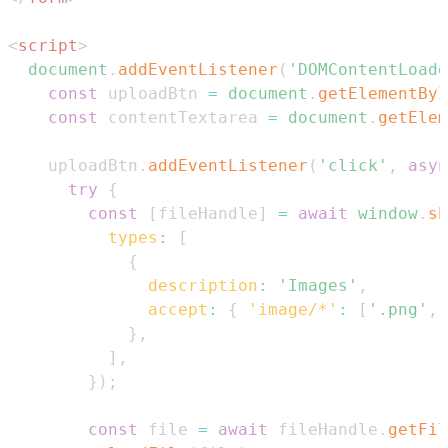
<
script
>
document
.
addEventListener
(
'DOMContentLoade
const
 uploadBtn 
=
document
.
getElementByI
const
 contentTextarea 
=
document
.
getElem
    uploadBtn
.
addEventListener
(
'click'
,
asyn
try
{
const
[
fileHandle
]
=
await
window
.
sh
types
:
[
{
description
:
'Images'
,
accept
:
{
'image/*'
:
[
'.png'
,
}
,
]
,
}
)
;
const
 file 
=
await
 fileHandle
.
getFil