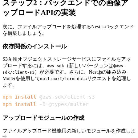
ステップ2：バックエンドでの画像ア
ップロードAPIの実装
次に、ファイルアップロードを処理するNest.jsバックエンド
を構築しましょう。
依存関係のインストール
S3互換オブジェクトストレージサービスにファイルをアッ
プロードするには、
（新しいバージョンは
aws-sdk
@aws-
）が必要です。さらに、Nest.jsの組み込み
sdk/client-s3
Multerを使用して
リクエストを処理し
multipart/form-data
ます。
npm
install
npm
install
 -D @types/multer
アップロードモジュールの作成
ファイルアップロード機能用の新しいモジュールを作成しま
す。