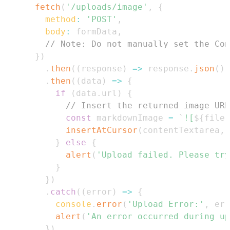
fetch
(
'/uploads/image'
,
{
method
:
'POST'
,
body
:
 formData
,
// Note: Do not manually set the Con
}
)
.
then
(
(
response
)
=>
 response
.
json
(
)
)
.
then
(
(
data
)
=>
{
if
(
data
.
url
)
{
// Insert the returned image URL
const
 markdownImage 
=
`
![
${
file
.
insertAtCursor
(
contentTextarea
,
 
}
else
{
alert
(
'Upload failed. Please try
}
}
)
.
catch
(
(
error
)
=>
{
console
.
error
(
'Upload Error:'
,
 err
alert
(
'An error occurred during up
}
)