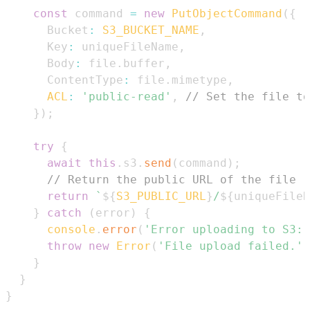
const
 command 
=
new
PutObjectCommand
(
{
Bucket
:
S3_BUCKET_NAME
,
Key
:
 uniqueFileName
,
Body
:
 file
.
buffer
,
ContentType
:
 file
.
mimetype
,
ACL
:
'public-read'
,
// Set the file to
}
)
;
try
{
await
this
.
s3
.
send
(
command
)
;
// Return the public URL of the file
return
`
${
S3_PUBLIC_URL
}
/
${
uniqueFileN
}
catch
(
error
)
{
console
.
error
(
'Error uploading to S3:'
throw
new
Error
(
'File upload failed.'
)
}
}
}