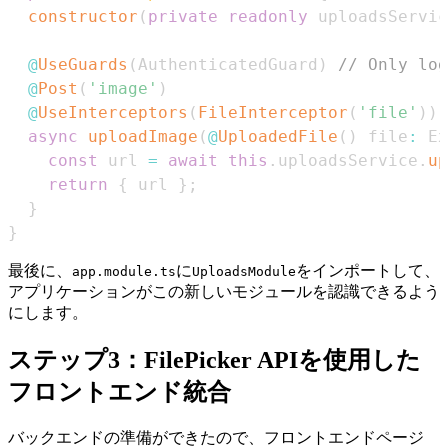
constructor
(
private
readonly
 uploadsServic
@
UseGuards
(
AuthenticatedGuard
)
// Only log
@
Post
(
'image'
)
@
UseInterceptors
(
FileInterceptor
(
'file'
)
)
async
uploadImage
(
@
UploadedFile
(
)
 file
:
Ex
const
 url 
=
await
this
.
uploadsService
.
up
return
{
 url 
}
;
}
}
最後に、
に
をインポートして、
app.module.ts
UploadsModule
アプリケーションがこの新しいモジュールを認識できるよう
にします。
ステップ3：FilePicker APIを使用した
フロントエンド統合
バックエンドの準備ができたので、フロントエンドページ