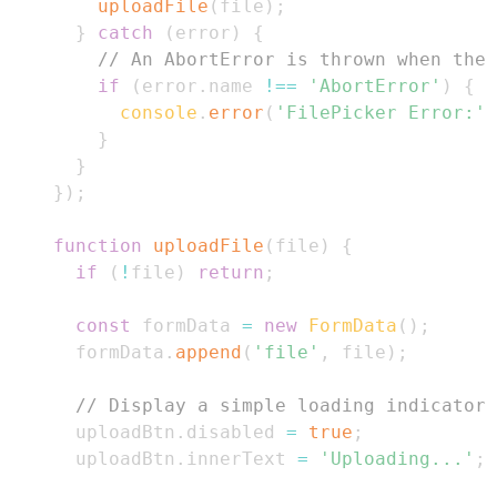
uploadFile
(
file
)
;
}
catch
(
error
)
{
// An AbortError is thrown when the 
if
(
error
.
name
!==
'AbortError'
)
{
console
.
error
(
'FilePicker Error:'
,
}
}
}
)
;
function
uploadFile
(
file
)
{
if
(
!
file
)
return
;
const
 formData 
=
new
FormData
(
)
;
      formData
.
append
(
'file'
,
 file
)
;
// Display a simple loading indicator
      uploadBtn
.
disabled
=
true
;
      uploadBtn
.
innerText
=
'Uploading...'
;