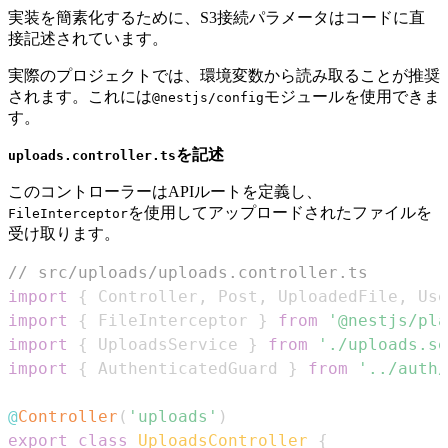
実装を簡素化するために、S3接続パラメータはコードに直
接記述されています。
実際のプロジェクトでは、環境変数から読み取ることが推奨
されます。これには
モジュールを使用できま
@nestjs/config
す。
を記述
uploads.controller.ts
このコントローラーはAPIルートを定義し、
を使用してアップロードされたファイルを
FileInterceptor
受け取ります。
// src/uploads/uploads.controller.ts
import
{
Controller
,
Post
,
UploadedFile
,
Use
import
{
FileInterceptor
}
from
'@nestjs/pla
import
{
UploadsService
}
from
'./uploads.se
import
{
AuthenticatedGuard
}
from
'../auth/
@
Controller
(
'uploads'
)
export
class
UploadsController
{