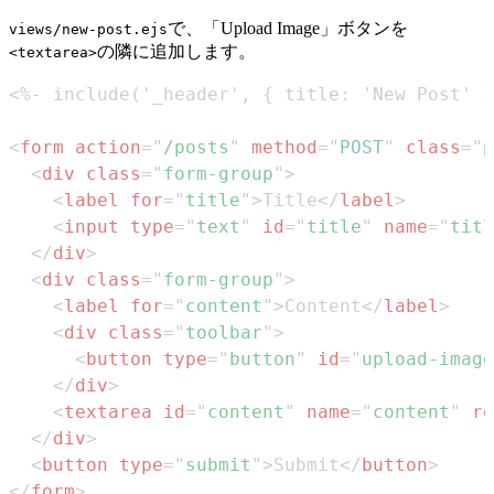
で、「Upload Image」ボタンを
views/new-post.ejs
の隣に追加します。
<textarea>
<
form
action
=
"
/posts
"
method
=
"
POST
"
class
=
"
p
<
div
class
=
"
form-group
"
>
<
label
for
=
"
title
"
>
Title
</
label
>
<
input
type
=
"
text
"
id
=
"
title
"
name
=
"
titl
</
div
>
<
div
class
=
"
form-group
"
>
<
label
for
=
"
content
"
>
Content
</
label
>
<
div
class
=
"
toolbar
"
>
<
button
type
=
"
button
"
id
=
"
upload-image
</
div
>
<
textarea
id
=
"
content
"
name
=
"
content
"
ro
</
div
>
<
button
type
=
"
submit
"
>
Submit
</
button
>
</
form
>