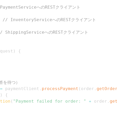
 PaymentServiceへのRESTクライアント
// InventoryServiceへのRESTクライアント
// ShippingServiceへのRESTクライアント
quest
)
{
応答を待つ）
=
 paymentClient
.
processPayment
(
order
.
getOrde
)
{
tion
(
"Payment failed for order: "
+
 order
.
ge