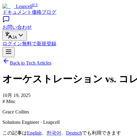
0.3
Leapcell
ドキュメント
価格
ブログ
お問い合わせ
JA
ログイン
無料で
新規登録
Back to Tech Articles
オーケストレーション vs. 
10月 19, 2025
# Misc
Grace Collins
Solutions Engineer · Leapcell
この記事は
English
、
한국어
、
Deutsch
でも利用できます