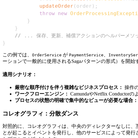
updateOrder
(
order
)
;
throw
new
OrderProcessingExcepti
}
}
// ... 保存、更新、補償アクションのヘルパーメソ
}
この例では、
が
、
OrderService
PaymentService
InventorySer
ーションで一般的に使用されるSagaパターンの形式）を開
適用シナリオ：
厳密な順序付けを伴う複雑なビジネスプロセス：
操作
ワークフローエンジン：
CamundaやNetflix C
プロセスの状態の明確で集中的なビューが必要な場合：
コレオグラフィ：分散ダンス
対照的に、コレオグラフィは、中央のディレクターなしに、
とが起こるとイベントを発行し、他のサービスによって発行