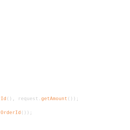
rId
(
)
,
 request
.
getAmount
(
)
)
;
tOrderId
(
)
)
;