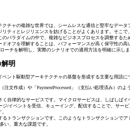
テクチャの複雑な世界では、シームレスな通信と堅牢なデータ
ジリティとレジリエンスを妨げることがよくあります。そこで
このパラダイムの中で、複雑なビジネスプロセスを調整するた
ードオフを理解することは、パフォーマンスが高く保守性の高
プローチを解明し、実際のシナリオでの適用方法を明確に示し
の解明
イベント駆動型アーキテクチャの基盤を形成する主要な用語に
ed」（注文作成）や「PaymentProcessed」（支払い処理
さく自律的なサービスです。マイクロサービスは、しばしばイ
ージ/イベントを受信、キューイング、配信することで、サー
ます。
するトランザクションです。このようなトランザクションでア
が多い、重大な課題です。