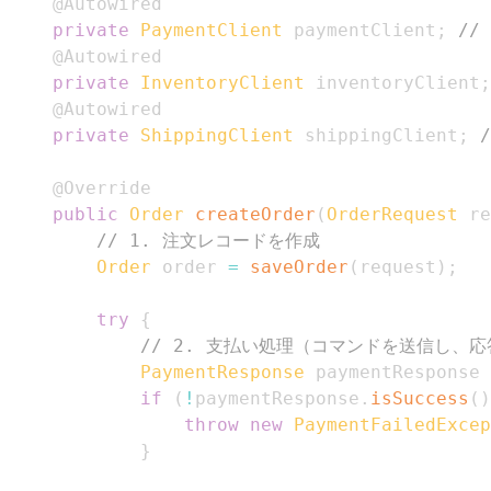
@Autowired
private
PaymentClient
 paymentClient
;
//
@Autowired
private
InventoryClient
 inventoryClient
;
@Autowired
private
ShippingClient
 shippingClient
;
@Override
public
Order
createOrder
(
OrderRequest
 re
// 1. 注文レコードを作成
Order
 order 
=
saveOrder
(
request
)
;
try
{
// 2. 支払い処理（コマンドを送信し、
PaymentResponse
 paymentResponse 
if
(
!
paymentResponse
.
isSuccess
(
)
throw
new
PaymentFailedExcep
}