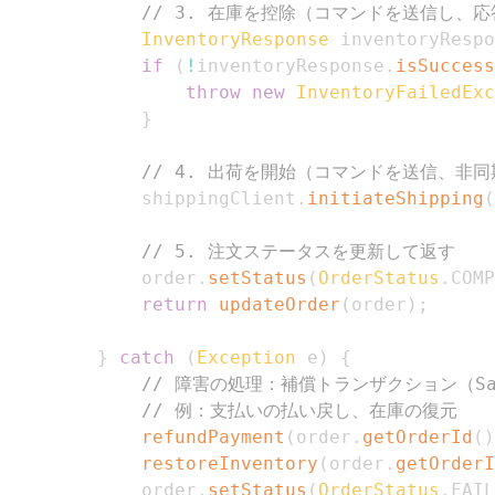
// 3. 在庫を控除（コマンドを送信し、
InventoryResponse
 inventoryRespo
if
(
!
inventoryResponse
.
isSuccess
throw
new
InventoryFailedExc
}
// 4. 出荷を開始（コマンドを送信、非
            shippingClient
.
initiateShipping
(
// 5. 注文ステータスを更新して返す
            order
.
setStatus
(
OrderStatus
.
COMP
return
updateOrder
(
order
)
;
}
catch
(
Exception
 e
)
{
// 障害の処理：補償トランザクション（S
// 例：支払いの払い戻し、在庫の復元
refundPayment
(
order
.
getOrderId
(
)
restoreInventory
(
order
.
getOrderI
            order
.
setStatus
(
OrderStatus
.
FAIL