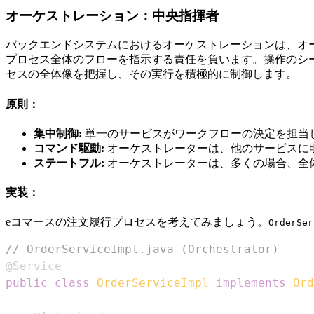
オーケストレーション：中央指揮者
バックエンドシステムにおけるオーケストレーションは、オ
プロセス全体のフローを指示する責任を負います。操作のシ
セスの全体像を把握し、その実行を積極的に制御します。
原則：
集中制御:
単一のサービスがワークフローの決定を担当
コマンド駆動:
オーケストレーターは、他のサービスに
ステートフル:
オーケストレーターは、多くの場合、全
実装：
eコマースの注文履行プロセスを考えてみましょう。
OrderSer
// OrderServiceImpl.java (Orchestrator)
@Service
public
class
OrderServiceImpl
implements
Ord