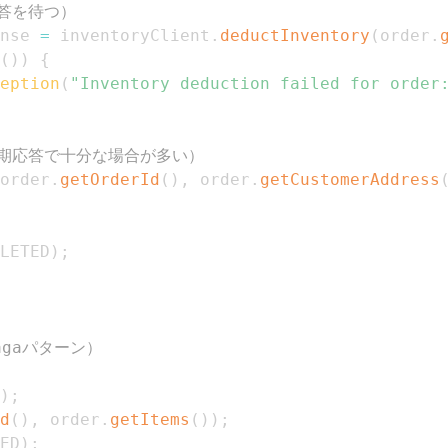
応答を待つ）
nse 
=
 inventoryClient
.
deductInventory
(
order
.
(
)
)
{
eption
(
"Inventory deduction failed for order
同期応答で十分な場合が多い）
order
.
getOrderId
(
)
,
 order
.
getCustomerAddress
LETED
)
;
agaパターン）
)
;
d
(
)
,
 order
.
getItems
(
)
)
;
ED
)
;