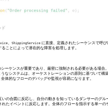
on
(
"Order processing failed"
,
 e
)
;
ッド
、
に直接、定義されたシーケンスで呼び
vice
ShippingService
始することによって潜在的な障害を処理します。
のシーケンスが重要であり、厳密に強制される必要がある場合
onductorのようなシステムは、オーケストレーションの原則に基づい
全体的なフローのデバッグや監視が容易になります。
互いの合図に反応し、自分の動きを知っているダンサーのグル
されたイベントに反応します。全体のフローを指示する単一の