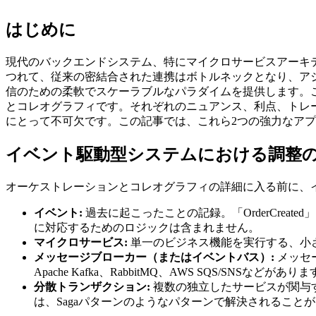
はじめに
現代のバックエンドシステム、特にマイクロサービスアーキ
つれて、従来の密結合された連携はボトルネックとなり、ア
信のための柔軟でスケーラブルなパラダイムを提供します。
とコレオグラフィです。それぞれのニュアンス、利点、トレ
にとって不可欠です。この記事では、これら2つの強力なア
イベント駆動型システムにおける調整
オーケストレーションとコレオグラフィの詳細に入る前に、
イベント:
過去に起こったことの記録。「OrderCreat
に対応するためのロジックは含まれません。
マイクロサービス:
単一のビジネス機能を実行する、小
メッセージブローカー（またはイベントバス）:
メッセ
Apache Kafka、RabbitMQ、AWS SQS/SNSなどがあり
分散トランザクション:
複数の独立したサービスが関与
は、Sagaパターンのようなパターンで解決されること