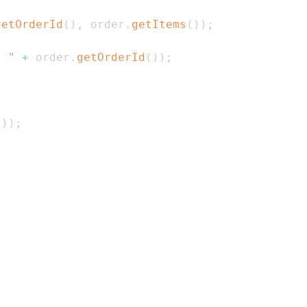
getOrderId
(
)
,
 order
.
getItems
(
)
)
;
: "
+
 order
.
getOrderId
(
)
)
;
(
)
)
;