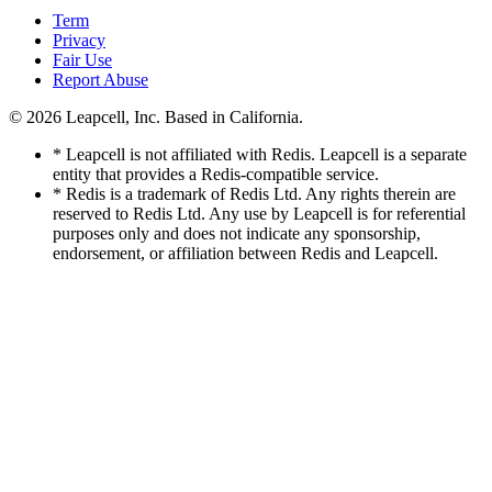
Term
Privacy
Fair Use
Report Abuse
© 2026
Leapcell, Inc.
Based in California.
* Leapcell is not affiliated with Redis. Leapcell is a separate
entity that provides a Redis-compatible service.
* Redis is a trademark of Redis Ltd. Any rights therein are
reserved to Redis Ltd. Any use by Leapcell is for referential
purposes only and does not indicate any sponsorship,
endorsement, or affiliation between Redis and Leapcell.