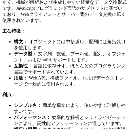
すく、機械が解析および生成しやすい軽量なデータ交換形式
です。JavaScriptプログラミング言語のサブセットに基づい
ており、Webクライアントとサーバー間のデータ交換に広く
使用されています。
主な特徴：
構文：
オブジェクトには中括弧
、配列には角括弧
{}
[]
を使用します。
データ型：
文字列、数値、ブール値、配列、オブジェ
クト、およびnullをサポートします。
互換性：
言語に依存せず、ほとんどのプログラミング
言語でサポートされています。
用途：
Web API、構成ファイル、およびデータストレ
ージで一般的に使用されます。
利点：
シンプルさ：
簡単な構文により、使いやすく理解しや
すいです。
パフォーマンス：
効率的な解析とシリアライゼーショ
ンにより、高性能アプリケーションに適しています。