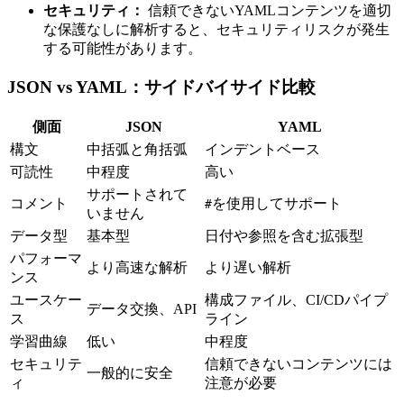
セキュリティ：
信頼できないYAMLコンテンツを適切
な保護なしに解析すると、セキュリティリスクが発生
する可能性があります。
JSON vs YAML：サイドバイサイド比較
側面
JSON
YAML
構文
中括弧と角括弧
インデントベース
可読性
中程度
高い
サポートされて
コメント
を使用してサポート
#
いません
データ型
基本型
日付や参照を含む拡張型
パフォーマ
より高速な解析
より遅い解析
ンス
ユースケー
構成ファイル、CI/CDパイプ
データ交換、API
ス
ライン
学習曲線
低い
中程度
セキュリテ
信頼できないコンテンツには
一般的に安全
ィ
注意が必要