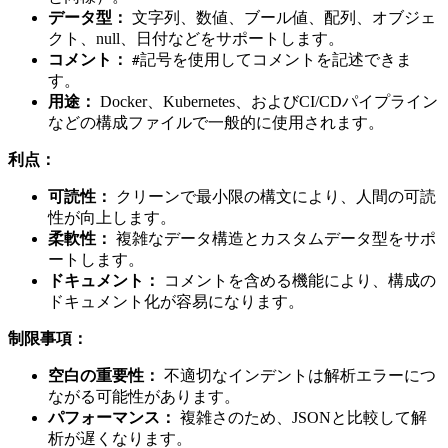
データ型：
文字列、数値、ブール値、配列、オブジェ
クト、null、日付などをサポートします。
コメント：
記号を使用してコメントを記述できま
#
す。
用途：
Docker、Kubernetes、およびCI/CDパイプライン
などの構成ファイルで一般的に使用されます。
利点：
可読性：
クリーンで最小限の構文により、人間の可読
性が向上します。
柔軟性：
複雑なデータ構造とカスタムデータ型をサポ
ートします。
ドキュメント：
コメントを含める機能により、構成の
ドキュメント化が容易になります。
制限事項：
空白の重要性：
不適切なインデントは解析エラーにつ
ながる可能性があります。
パフォーマンス：
複雑さのため、JSONと比較して解
析が遅くなります。