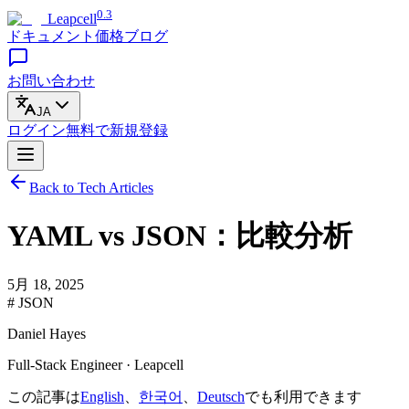
0.3
Leapcell
ドキュメント
価格
ブログ
お問い合わせ
JA
ログイン
無料で
新規登録
Back to Tech Articles
YAML vs JSON：比較分析
5月 18, 2025
# JSON
Daniel Hayes
Full-Stack Engineer · Leapcell
この記事は
English
、
한국어
、
Deutsch
でも利用できます