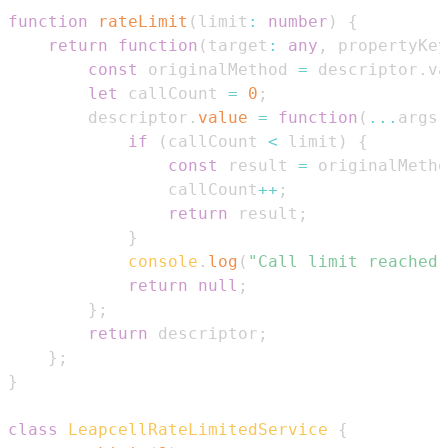
function
rateLimit
(
limit
:
number
)
{
return
function
(
target
:
any
,
 propertyKey
const
 originalMethod 
=
 descriptor
.
va
let
 callCount 
=
0
;
        descriptor
.
value
=
function
(
...
args
:
if
(
callCount 
<
 limit
)
{
const
 result 
=
 originalMetho
                callCount
++
;
return
 result
;
}
console
.
log
(
"Call limit reached"
return
null
;
}
;
return
 descriptor
;
}
;
}
class
LeapcellRateLimitedService
{