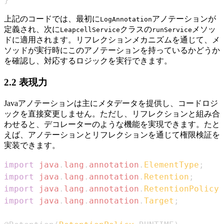
上記のコードでは、最初に
アノテーションが
LogAnnotation
定義され、次に
クラスの
メソッ
LeapcellService
runService
ドに適用されます。リフレクションメカニズムを通じて、メ
ソッドが実行時にこのアノテーションを持っているかどうか
を確認し、対応するロジックを実行できます。
2.2 表現力
Javaアノテーションは主にメタデータを提供し、コードロジ
ックを直接変更しません。ただし、リフレクションと組み合
わせると、デコレーターのような機能を実現できます。たと
えば、アノテーションとリフレクションを通じて権限検証を
実装できます。
import
java
.
lang
.
annotation
.
ElementType
;
import
java
.
lang
.
annotation
.
Retention
;
import
java
.
lang
.
annotation
.
RetentionPolicy
;
import
java
.
lang
.
annotation
.
Target
;