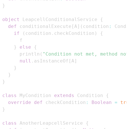
}
object
 LeapcellConditionalService 
{
def
 conditionalExecute
[
A
]
(
condition
:
 Condi
if
(
condition
.
checkCondition
)
{
}
else
{
      println
(
"Condition not met, method not
null
.
asInstanceOf
[
A
]
}
}
}
class
 MyCondition 
extends
 Condition 
{
override
def
 checkCondition
:
Boolean
=
tru
}
class
 AnotherLeapcellService 
{