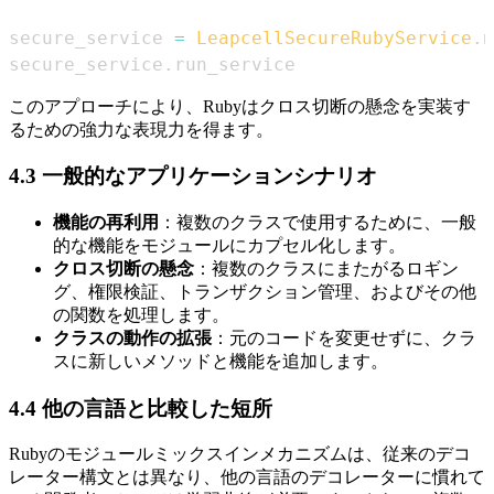
secure_service 
=
LeapcellSecureRubyService
.
n
secure_service
.
run_service
このアプローチにより、Rubyはクロス切断の懸念を実装す
るための強力な表現力を得ます。
4.3 一般的なアプリケーションシナリオ
機能の再利用
：複数のクラスで使用するために、一般
的な機能をモジュールにカプセル化します。
クロス切断の懸念
：複数のクラスにまたがるロギン
グ、権限検証、トランザクション管理、およびその他
の関数を処理します。
クラスの動作の拡張
：元のコードを変更せずに、クラ
スに新しいメソッドと機能を追加します。
4.4 他の言語と比較した短所
Rubyのモジュールミックスインメカニズムは、従来のデコ
レーター構文とは異なり、他の言語のデコレーターに慣れて