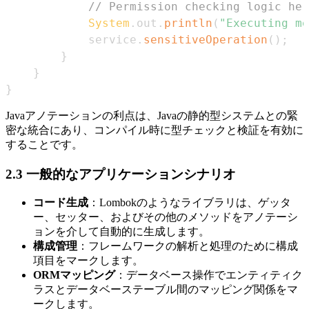
// Permission checking logic her
System
.
out
.
println
(
"Executing me
            service
.
sensitiveOperation
(
)
;
}
}
}
Javaアノテーションの利点は、Javaの静的型システムとの緊
密な統合にあり、コンパイル時に型チェックと検証を有効に
することです。
2.3 一般的なアプリケーションシナリオ
コード生成
：Lombokのようなライブラリは、ゲッタ
ー、セッター、およびその他のメソッドをアノテーシ
ョンを介して自動的に生成します。
構成管理
：フレームワークの解析と処理のために構成
項目をマークします。
ORMマッピング
：データベース操作でエンティティク
ラスとデータベーステーブル間のマッピング関係をマ
ークします。