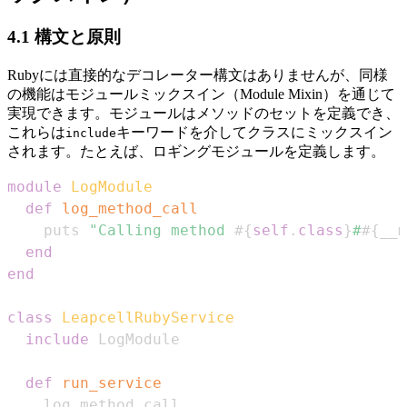
4.1 構文と原則
Rubyには直接的なデコレーター構文はありませんが、同様
の機能はモジュールミックスイン（Module Mixin）を通じて
実現できます。モジュールはメソッドのセットを定義でき、
これらは
キーワードを介してクラスにミックスイン
include
されます。たとえば、ロギングモジュールを定義します。
module
LogModule
def
log_method_call
    puts 
"Calling method 
#{
self
.
class
}
#
#{
__m
end
end
class
LeapcellRubyService
include
def
run_service