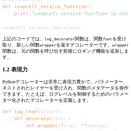
def
leapcell_service_function
(
)
:
print
(
"Leapcell service function is exec
leapcell_service_function
(
)
上記のコードでは、
関数は、関数
を受け
log_decorator
func
取り、新しい関数
を返すデコレーターです。
wrapper
wrapper
関数は、元の関数を呼び出す前後にロギング機能を追加しま
す。
1.2 表現力
Pythonデコレーターは非常に表現力豊かで、パラメーター、
ネストされたレイヤーを受け入れ、関数のメタデータを操作
できます。たとえば、ログレベルを制御するためのパラメー
ター化されたデコレーターを定義します。
def
log_level
(
level
)
:
def
decorator
(
func
)
:
def
wrapper
(
*
args
,
**
kwargs
)
: