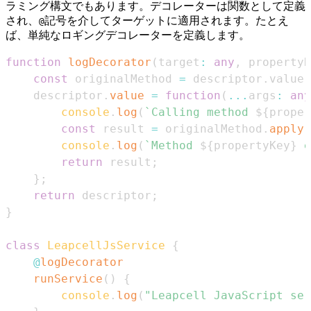
ラミング構文でもあります。デコレーターは関数として定義
され、
記号を介してターゲットに適用されます。たとえ
@
ば、単純なロギングデコレーターを定義します。
function
logDecorator
(
target
:
any
,
 propertyK
const
 originalMethod 
=
 descriptor
.
value
;
    descriptor
.
value
=
function
(
...
args
:
any
console
.
log
(
`
Calling method 
${
proper
const
 result 
=
 originalMethod
.
apply
(
console
.
log
(
`
Method 
${
propertyKey
}
 e
return
 result
;
}
;
return
 descriptor
;
}
class
LeapcellJsService
{
@
logDecorator
runService
(
)
{
console
.
log
(
"Leapcell JavaScript ser