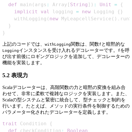
def
 main
(
args
:
 Array
[
String
]
)
:
Unit
=
{
implicit
val
 logging 
=
new
 Logging 
{
}
    withLogging
(
new
 MyLeapcellService
(
)
.
runS
}
}
上記のコードでは、
関数は、関数
と暗黙的な
withLogging
f
インスタンスを受け入れるデコレーターです。
を呼
Logging
f
び出す前後にロギングロジックを追加して、デコレーターの
機能を実装します。
5.2 表現力
Scalaデコレーターは、高階関数の力と暗黙の変換を組み合
わせて、非常に柔軟で複雑なロジックを実装します。また、
Scalaの型システムと緊密に統合して、型チェックと制約を
行います。たとえば、メソッドの実行条件を制御するための
パラメーター化されたデコレーターを定義します。
trait
 Condition 
{
def
 checkCondition
:
Boolean