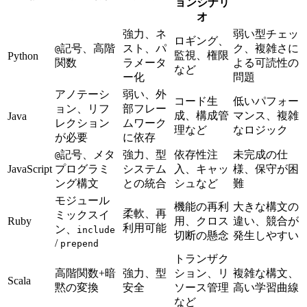
ョンシナリ
オ
強力、ネ
弱い型チェッ
ロギング、
記号、高階
スト、パ
ク、複雑さに
@
監視、権限
Python
関数
ラメータ
よる可読性の
など
ー化
問題
アノテーシ
弱い、外
コード生
低いパフォー
ョン、リフ
部フレー
成、構成管
マンス、複雑
Java
レクション
ムワーク
理など
なロジック
が必要
に依存
記号、メタ
強力、型
依存性注
未完成の仕
@
JavaScript
プログラミ
システム
入、キャッ
様、保守が困
ング構文
との統合
シュなど
難
モジュール
機能の再利
大きな構文の
柔軟、再
ミックスイ
Ruby
用、クロス
違い、競合が
利用可能
ン、
include
切断の懸念
発生しやすい
/
prepend
トランザク
高階関数+暗
強力、型
ション、リ
複雑な構文、
Scala
黙の変換
安全
ソース管理
高い学習曲線
など