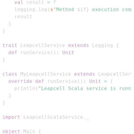
val
 result 
=
    logging
.
log
(
s
"Method 
${
f
}
 execution comp
}
}
trait
 LeapcellService 
extends
 Logging 
{
def
 runService
(
)
:
Unit
}
class
 MyLeapcellService 
extends
 LeapcellServ
override
def
 runService
(
)
:
Unit
=
{
    println
(
"Leapcell Scala service is runni
}
}
import
 LeapcellScalaService
.
object
 Main 
{