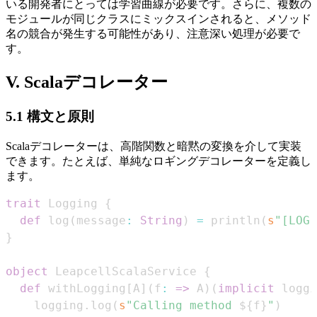
いる開発者にとっては学習曲線が必要です。さらに、複数の
モジュールが同じクラスにミックスインされると、メソッド
名の競合が発生する可能性があり、注意深い処理が必要で
す。
V. Scalaデコレーター
5.1 構文と原則
Scalaデコレーターは、高階関数と暗黙の変換を介して実装
できます。たとえば、単純なロギングデコレーターを定義し
ます。
trait
 Logging 
{
def
 log
(
message
:
String
)
=
 println
(
s
"[LOG]
}
object
 LeapcellScalaService 
{
def
 withLogging
[
A
]
(
f
:
=>
 A
)
(
implicit
 loggi
    logging
.
log
(
s
"Calling method 
${
f
}
"
)