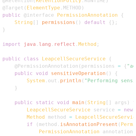
@Retention
(
RetentionPolicy
.
RUNTIME
)
@Target
(
ElementType
.
METHOD
)
public
@interface
PermissionAnnotation
{
String
[
]
permissions
(
)
default
{
}
;
}
import
java
.
lang
.
reflect
.
Method
;
public
class
LeapcellSecureService
{
@PermissionAnnotation
(
permissions 
=
{
"ad
public
void
sensitiveOperation
(
)
{
System
.
out
.
println
(
"Performing sensi
}
public
static
void
main
(
String
[
]
 args
)
t
LeapcellSecureService
 service 
=
new
Method
 method 
=
LeapcellSecureServic
if
(
method
.
isAnnotationPresent
(
Permi
PermissionAnnotation
 annotation 