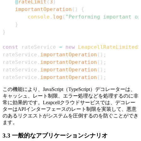
@
rateLimit
(
3
)
importantOperation
(
)
{
console
.
log
(
"Performing important op
}
}
const
 rateService 
=
new
LeapcellRateLimitedS
rateService
.
importantOperation
(
)
;
rateService
.
importantOperation
(
)
;
rateService
.
importantOperation
(
)
;
rateService
.
importantOperation
(
)
;
この機能により、JavaScript（TypeScript）デコレーターは、
キャッシュ、レート制限、エラー処理などを処理するのに非
常に効果的です。Leapcellクラウドサービスでは、デコレー
ターはAPIインターフェースのレート制限を実装して、悪意
のあるリクエストがシステムを圧倒するのを防ぐことができ
ます。
3.3 一般的なアプリケーションシナリオ