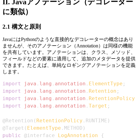
II. Javaアノテーション（デコレーター
に類似）
2.1 構文と原則
JavaにはPythonのような直接的なデコレーターの概念はあり
ませんが、そのアノテーション（Annotation）は同様の機能
を共有しています。アノテーションは、クラス、メソッド、
フィールドなどの要素に適用して、追加のメタデータを提供
できます。たとえば、単純なロギングアノテーションを定義
します。
import
java
.
lang
.
annotation
.
ElementType
;
import
java
.
lang
.
annotation
.
Retention
;
import
java
.
lang
.
annotation
.
RetentionPolicy
;
import
java
.
lang
.
annotation
.
Target
;
@Retention
(
RetentionPolicy
.
RUNTIME
)
@Target
(
ElementType
.
METHOD
)
public
@interface
LogAnnotation
{