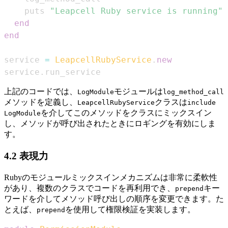
    puts 
"Leapcell Ruby service is running"
end
end
service 
=
LeapcellRubyService
.
new
service
.
run_service
上記のコードでは、
モジュールは
LogModule
log_method_call
メソッドを定義し、
クラスは
LeapcellRubyService
include
を介してこのメソッドをクラスにミックスイン
LogModule
し、メソッドが呼び出されたときにロギングを有効にしま
す。
4.2 表現力
Rubyのモジュールミックスインメカニズムは非常に柔軟性
があり、複数のクラスでコードを再利用でき、
キー
prepend
ワードを介してメソッド呼び出しの順序を変更できます。た
とえば、
を使用して権限検証を実装します。
prepend