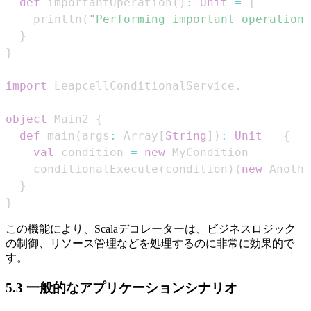
def
 importantOperation
(
)
:
Unit
=
{
    println
(
"Performing important operation"
}
}
import
 LeapcellConditionalService
.
object
 Main2 
{
def
 main
(
args
:
 Array
[
String
]
)
:
Unit
=
{
val
 condition 
=
new
    conditionalExecute
(
condition
)
(
new
 Anothe
}
}
この機能により、Scalaデコレーターは、ビジネスロジック
の制御、リソース管理などを処理するのに非常に効果的で
す。
5.3 一般的なアプリケーションシナリオ