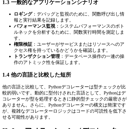
1.3 一般的なアプリケーションシナリオ
ロギング
：デバッグと監視のために、関数呼び出し情
報と実行結果を記録します。
パフォーマンス監視
：システムパフォーマンスのボト
ルネックを分析するために、関数実行時間を測定しま
す。
権限検証
：ユーザーがサービスまたはリソースへのア
クセス権を持っているかどうかを確認します。
トランザクション管理
：データベース操作の一連の操
作のアトミック性を保証します。
1.4 他の言語と比較した短所
他の言語と比較して、Pythonデコレーターは型チェックが比
較的弱いです。動的に型付けされた言語として、Pythonはデ
コレーターが型を処理するときに静的型チェックの厳密さが
ありません。さらに、Pythonデコレーターの構文は簡潔です
が、複雑なデコレーターロジックはコードの可読性を低下さ
せる可能性があります。