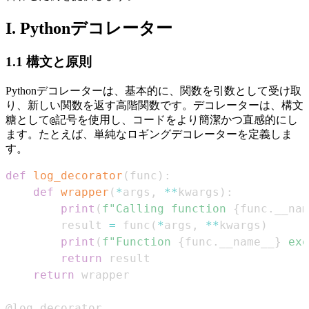
I. Pythonデコレーター
1.1 構文と原則
Pythonデコレーターは、基本的に、関数を引数として受け取
り、新しい関数を返す高階関数です。デコレーターは、構文
糖として
記号を使用し、コードをより簡潔かつ直感的にし
@
ます。たとえば、単純なロギングデコレーターを定義しま
す。
def
log_decorator
(
func
)
:
def
wrapper
(
*
args
,
**
kwargs
)
:
print
(
f"Calling function 
{
func
.
__nam
        result 
=
 func
(
*
args
,
**
kwargs
)
print
(
f"Function 
{
func
.
__name__
}
 exe
return
return
@log_decorator