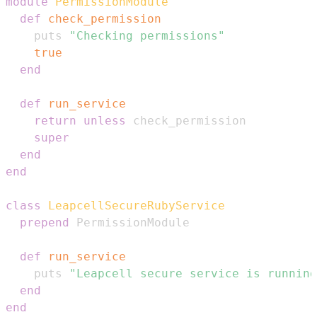
module
PermissionModule
def
check_permission
    puts 
"Checking permissions"
true
end
def
run_service
return
unless
super
end
end
class
LeapcellSecureRubyService
prepend
def
run_service
    puts 
"Leapcell secure service is running
end
end