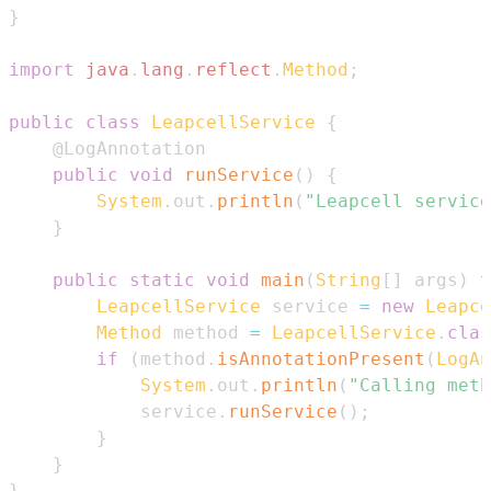
}
import
java
.
lang
.
reflect
.
Method
;
public
class
LeapcellService
{
@LogAnnotation
public
void
runService
(
)
{
System
.
out
.
println
(
"Leapcell service
}
public
static
void
main
(
String
[
]
 args
)
t
LeapcellService
 service 
=
new
Leapce
Method
 method 
=
LeapcellService
.
clas
if
(
method
.
isAnnotationPresent
(
LogAn
System
.
out
.
println
(
"Calling meth
            service
.
runService
(
)
;
}
}
}