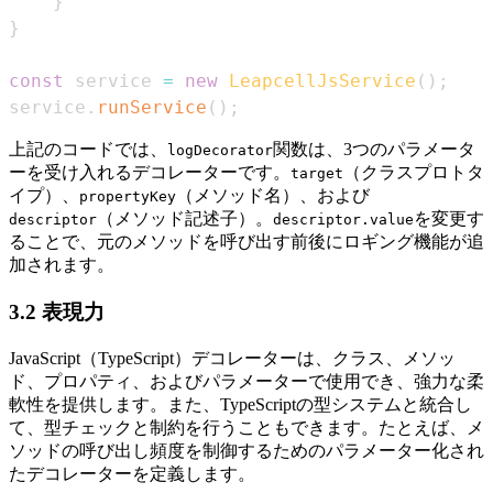
}
}
const
 service 
=
new
LeapcellJsService
(
)
;
service
.
runService
(
)
;
上記のコードでは、
関数は、3つのパラメータ
logDecorator
ーを受け入れるデコレーターです。
（クラスプロトタ
target
イプ）、
（メソッド名）、および
propertyKey
（メソッド記述子）。
を変更す
descriptor
descriptor.value
ることで、元のメソッドを呼び出す前後にロギング機能が追
加されます。
3.2 表現力
JavaScript（TypeScript）デコレーターは、クラス、メソッ
ド、プロパティ、およびパラメーターで使用でき、強力な柔
軟性を提供します。また、TypeScriptの型システムと統合し
て、型チェックと制約を行うこともできます。たとえば、メ
ソッドの呼び出し頻度を制御するためのパラメーター化され
たデコレーターを定義します。