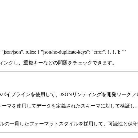
 "json/json", rules: { "json/no-duplicate-keys": "error", }, }, ]; ```
ンティングし、重複キーなどの問題をチェックできます。
/CDパイプラインを使用して、JSONリンティングを開発ワー
ONスキーマを使用してデータを定義されたスキーマに対して検
ファイルの一貫したフォーマットスタイルを採用して、可読性と保