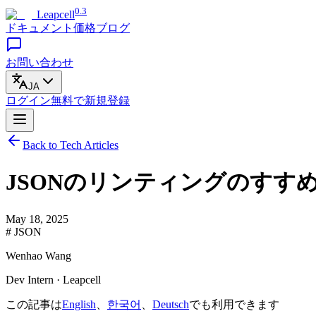
0.3
Leapcell
ドキュメント
価格
ブログ
お問い合わせ
JA
ログイン
無料で
新規登録
Back to Tech Articles
JSONのリンティングのすす
May 18, 2025
# JSON
Wenhao Wang
Dev Intern · Leapcell
この記事は
English
、
한국어
、
Deutsch
でも利用できます