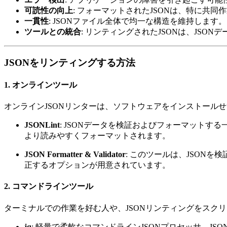
可読性の向上
: フォーマットされたJSONは、特に共
一貫性
: JSONファイル全体で均一な構造を維持しま
ツールとの統合
: リンティングされたJSONは、JS
JSONをリンティングする方法
1.
オンラインツール
オンラインJSONリンターは、ソフトウェアをインストール
JSONLint
: JSONデータを検証およびフォーマットす
より読みやすくフォーマットされます。
JSON Formatter & Validator
: このツールは、JSONを
正するオプションが用意されています。
2.
コマンドラインツール
ターミナルでの作業を好む人や、JSONリンティングをスク
jq
: 軽量で柔軟なコマンドラインJSONプロセッサ。JS