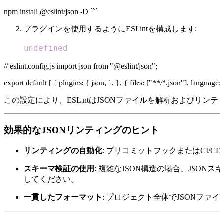
npm install @eslint/json -D ```
プラグインを使用するようにESLintを構成します:
undefined
// eslint.config.js import json from "@eslint/json";
export default [ { plugins: { json, }, }, { files: ["**/*.json"], language:
この設定により、ESLintはJSONファイルを解析およびリ
効果的なJSONリンティングのヒント
リンティングの自動化
: プリコミットフックまたはCI
スキーマ検証の使用
: 複雑なJSON構造の場合、JS
してください。
一貫したフォーマット
: プロジェクト全体でJSON