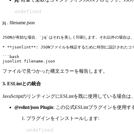
undefined
jq . filename.json
JSONが有効な場合、`jq`はそれを美しく印刷します。それ以外の場合は
* **jsonlint**: JSONファイルを検証するために特別に設計された
```bash

ファイルで見つかった構文エラーを報告します。
3.
ESLintとの統合
JavaScriptのリンティングにESLintを既に使用してい
@eslint/json Plugin
: この公式ESLintプラグインを使
プラグインをインストールします:
undefined