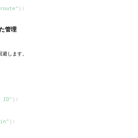
route"
}
)
た管理
回避します。
 ID"
}
)
in"
}
)