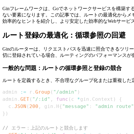
Ginフレームワークは、Goでネットワークサービスを構築
ない要素になります。この記事では、ルートの最適化からメモ
効率的なヒントを紹介し、より安定した効率的なWebサービ
ルート登録の最適化：循環参照の回避
Ginのルーターは、リクエストパスを迅速に照合できるツリ
切に登録されている場合、ルーティングのパフォーマンスが
一般的な問題：ルートの循環参照と登録の競合
ルートを定義するとき、不合理なグループ化または重複した
admin 
:=
 r
.
Group
(
"/admin"
)
admin
.
GET
(
"/:id"
,
func
(
c 
*
gin
.
Context
)
{
  c
.
JSON
(
200
,
 gin
.
H
{
"message"
:
"admin route"
}
)
// エラー：上記のルートと競合します