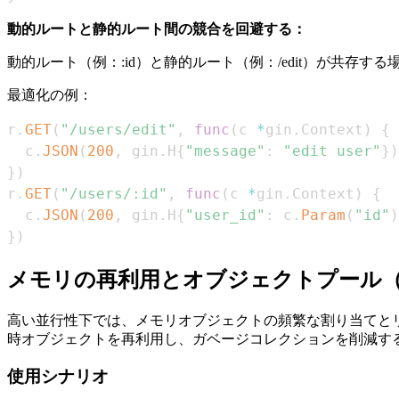
動的ルートと静的ルート間の競合を回避する：
動的ルート（例：:id）と静的ルート（例：/edit）が共存
最適化の例：
r
.
GET
(
"/users/edit"
,
func
(
c 
*
gin
.
Context
)
{
  c
.
JSON
(
200
,
 gin
.
H
{
"message"
:
"edit user"
}
)
}
)
r
.
GET
(
"/users/:id"
,
func
(
c 
*
gin
.
Context
)
{
  c
.
JSON
(
200
,
 gin
.
H
{
"user_id"
:
 c
.
Param
(
"id"
)
}
)
メモリの再利用とオブジェクトプール（syn
高い並行性下では、メモリオブジェクトの頻繁な割り当てとリ
時オブジェクトを再利用し、ガベージコレクションを削減するため
使用シナリオ