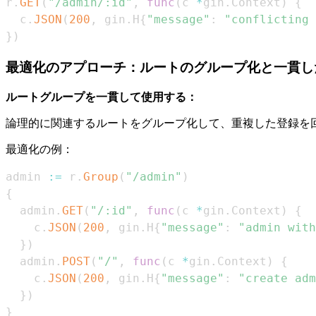
r
.
GET
(
"/admin/:id"
,
func
(
c 
*
gin
.
Context
)
{
  c
.
JSON
(
200
,
 gin
.
H
{
"message"
:
"conflicting 
}
)
最適化のアプローチ：ルートのグループ化と一貫し
ルートグループを一貫して使用する：
論理的に関連するルートをグループ化して、重複した登録を
最適化の例：
admin 
:=
 r
.
Group
(
"/admin"
)
{
  admin
.
GET
(
"/:id"
,
func
(
c 
*
gin
.
Context
)
{
    c
.
JSON
(
200
,
 gin
.
H
{
"message"
:
"admin with
}
)
  admin
.
POST
(
"/"
,
func
(
c 
*
gin
.
Context
)
{
    c
.
JSON
(
200
,
 gin
.
H
{
"message"
:
"create adm
}
)
}