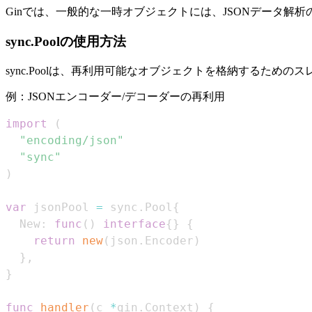
Ginでは、一般的な一時オブジェクトには、JSONデータ解
sync.Poolの使用方法
sync.Poolは、再利用可能なオブジェクトを格納するため
例：JSONエンコーダー/デコーダーの再利用
import
(
"encoding/json"
"sync"
)
var
 jsonPool 
=
 sync
.
Pool
{
  New
:
func
(
)
interface
{
}
{
return
new
(
json
.
Encoder
)
}
,
}
func
handler
(
c 
*
gin
.
Context
)
{