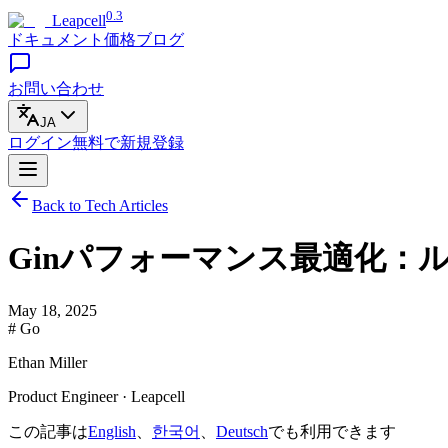
0.3
Leapcell
ドキュメント
価格
ブログ
お問い合わせ
JA
ログイン
無料で
新規登録
Back to Tech Articles
Ginパフォーマンス最適化
May 18, 2025
# Go
Ethan Miller
Product Engineer · Leapcell
この記事は
English
、
한국어
、
Deutsch
でも利用できます