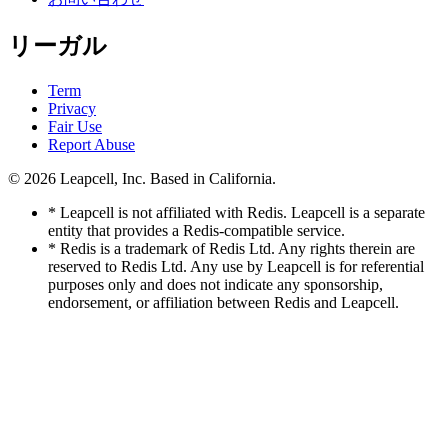
リーガル
Term
Privacy
Fair Use
Report Abuse
© 2026
Leapcell, Inc.
Based in California.
* Leapcell is not affiliated with Redis. Leapcell is a separate
entity that provides a Redis-compatible service.
* Redis is a trademark of Redis Ltd. Any rights therein are
reserved to Redis Ltd. Any use by Leapcell is for referential
purposes only and does not indicate any sponsorship,
endorsement, or affiliation between Redis and Leapcell.