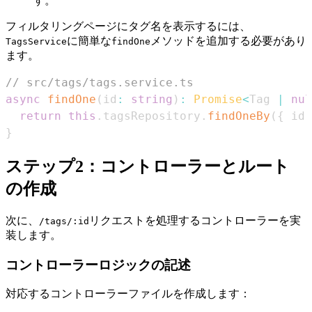
す。
フィルタリングページにタグ名を表示するには、
に簡単な
メソッドを追加する必要があり
TagsService
findOne
ます。
// src/tags/tags.service.ts
async
findOne
(
id
:
string
)
:
Promise
<
Tag
|
nul
return
this
.
tagsRepository
.
findOneBy
(
{
 id 
}
ステップ2：コントローラーとルート
の作成
次に、
リクエストを処理するコントローラーを実
/tags/:id
装します。
コントローラーロジックの記述
対応するコントローラーファイルを作成します：