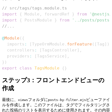
// src/tags/tags.module.ts
import
{
Module
,
 forwardRef 
}
from
'@nestjs/
import
{
PostsModule
}
from
'../posts/posts.
//...
@
Module
(
{
  imports
:
[
TypeOrmModule
.
forFeature
(
[
Tag
]
)
,
  controllers
:
[
TagsController
]
,
  providers
:
[
TagsService
]
,
}
)
export
class
TagsModule
{
}
ステップ3：フロントエンドビューの
作成
最後に、
フォルダに
ビューファイ
views
posts-by-filter.ejs
ルを作成します。このファイルは、タグでフィルタリングさ
れた投稿のリストを表示するために使用されます。その内容