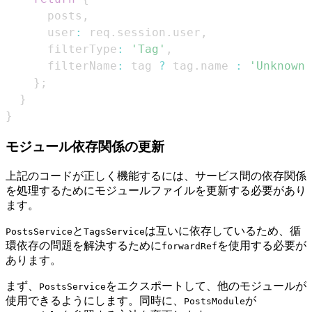
      posts
,
      user
:
 req
.
session
.
user
,
      filterType
:
'Tag'
,
      filterName
:
 tag 
?
 tag
.
name
:
'Unknown'
}
;
}
}
モジュール依存関係の更新
上記のコードが正しく機能するには、サービス間の依存関係
を処理するためにモジュールファイルを更新する必要があり
ます。
と
は互いに依存しているため、循
PostsService
TagsService
環依存の問題を解決するために
を使用する必要が
forwardRef
あります。
まず、
をエクスポートして、他のモジュールが
PostsService
使用できるようにします。同時に、
が
PostsModule