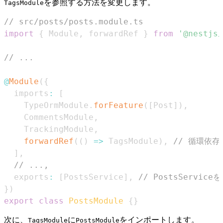
を参照する方法を変更します。
TagsModule
// src/posts/posts.module.ts
import
{
Module
,
 forwardRef 
}
from
'@nestjs/
// ...
@
Module
(
{
  imports
:
[
TypeOrmModule
.
forFeature
(
[
Post
]
)
,
CommentsModule
,
TrackingModule
,
forwardRef
(
(
)
=>
TagsModule
)
,
// 循環依存
]
,
// ...,
  exports
:
[
PostsService
]
,
// PostsServic
}
)
export
class
PostsModule
{
}
次に、
に
をインポートします。
TagsModule
PostsModule