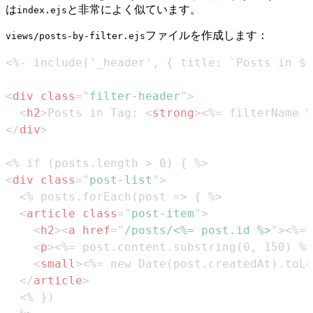
は
と非常によく似ています。
index.ejs
ファイルを作成します：
views/posts-by-filter.ejs
<
div
class
=
"
filter-header
"
>
<
h2
>
Posts in Tag: 
<
strong
>
<%= filterName %
</
div
>
<
div
class
=
"
post-list
"
>
<
article
class
=
"
post-item
"
>
<
h2
>
<
a
href
=
"
/posts/<%= post.id %>
"
>
<%= 
<
p
>
<%= post.content.substring(0, 150) %>
<
small
>
<%= new Date(post.createdAt).toLo
</
article
>