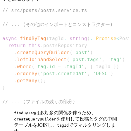
// src/posts/posts.service.ts
// ... (その他のインポートとコンストラクター)
async
findByTag
(
tagId
:
string
)
:
Promise
<
Post
return
this
.
postsRepository
.
createQueryBuilder
(
'post'
)
.
leftJoinAndSelect
(
'post.tags'
,
'tag'
)
.
where
(
'tag.id = :tagId'
,
{
 tagId 
}
)
.
orderBy
(
'post.createdAt'
,
'DESC'
)
.
getMany
(
)
;
}
// ... (ファイルの残りの部分)
は多対多の関係を伴うため、
findByTag
を使用して投稿とタグの中間
createQueryBuilder
テーブルをJOINし、
でフィルタリングしま
tagId