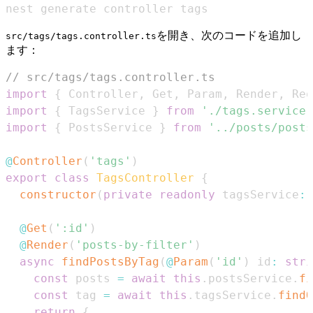
nest generate controller tags
を開き、次のコードを追加し
src/tags/tags.controller.ts
ます：
// src/tags/tags.controller.ts
import
{
Controller
,
Get
,
Param
,
Render
,
Req
import
{
TagsService
}
from
'./tags.service'
import
{
PostsService
}
from
'../posts/posts
@
Controller
(
'tags'
)
export
class
TagsController
{
constructor
(
private
readonly
 tagsService
:
@
Get
(
':id'
)
@
Render
(
'posts-by-filter'
)
async
findPostsByTag
(
@
Param
(
'id'
)
 id
:
stri
const
 posts 
=
await
this
.
postsService
.
fi
const
 tag 
=
await
this
.
tagsService
.
findO
return
{