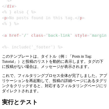
</
div
>
<
p
>
No posts found in this tag.
</
p
>
<
a
href
=
"
/
"
class
=
"
back-link
"
style
=
"
margin-
<%- include('_footer') %>
このテンプレートは、タイトル（例：「Posts in Tag:
Tutorial」）と投稿のリストを動的に表示します。タグの下
に投稿がない場合は、メッセージが表示されます。
これで、フィルタリングプロセス全体が完了しました。アプ
リケーションを再起動して、投稿の詳細ページにあるタグリ
ンクをクリックすると、対応するフィルタリングページにリ
ダイレクトされます。
実行とテスト