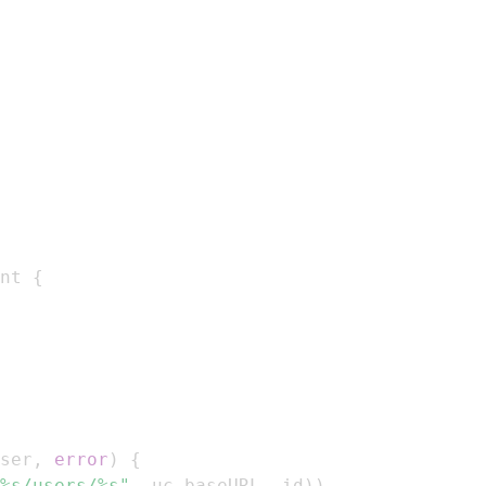
nt 
{
ser
,
error
)
{
%s/users/%s"
,
 uc
.
baseURL
,
 id
)
)