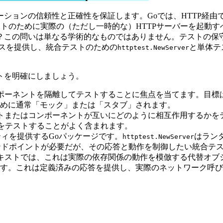
ションの信頼性と正確性を保証します。Goでは、HTTP経
ストのために実際の（ただし一時的な）HTTPサーバーを起動
問いは単なる学術的なものではありません。テストの保守性、実行速
ンスを提供し、統合テストのための
と単体テ
httptest.NewServer
トを明確にしましょう。
ポーネントを隔離してテストすることに焦点を当てます。目標
めに通常「モック」または「スタブ」されます。
トまたはコンポーネントが互いにどのように相互作用するかを
りをテストすることがよく含まれます。
ティを提供するGoパッケージです。
はラン
httptest.NewServer
ドポイントが必要だが、その応答と動作を制御したい統合テストに 
キストでは、これは実際の依存関係の動作を模倣する代替オブ
す。これは定義済みの応答を提供し、実際のネットワーク呼び