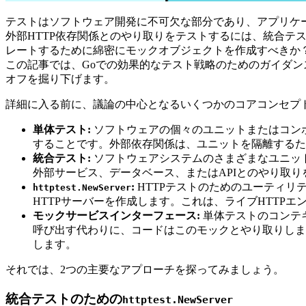
テストはソフトウェア開発に不可欠な部分であり、アプリケー
外部HTTP依存関係とのやり取りをテストするには、統合テ
レートするために綿密にモックオブジェクトを作成すべきか？この
この記事では、Goでの効果的なテスト戦略のためのガイダ
オフを掘り下げます。
詳細に入る前に、議論の中心となるいくつかのコアコンセプ
単体テスト:
ソフトウェアの個々のユニットまたはコン
することです。外部依存関係は、ユニットを隔離するた
統合テスト:
ソフトウェアシステムのさまざまなユニッ
外部サービス、データベース、またはAPIとのやり取
:
HTTPテストのためのユーティリ
httptest.NewServer
HTTPサーバーを作成します。これは、ライブHTTPエン
モックサービスインターフェース:
単体テストのコンテ
呼び出す代わりに、コードはこのモックとやり取りしま
します。
それでは、2つの主要なアプローチを探ってみましょう。
統合テストのための
httptest.NewServer