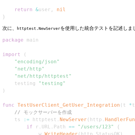
return
&
user
,
nil
}
次に、
を使用した統合テストを記述しま
httptest.NewServer
package
import
(
"encoding/json"
"net/http"
"net/http/httptest"
	testing 
"testing"
)
func
TestUserClient_GetUser_Integration
(
t 
*
t
// モックサーバーを作成
	ts 
:=
 httptest
.
NewServer
(
http
.
HandlerFun
if
 r
.
URL
.
Path 
==
"/users/123"
{
			w
.
WriteHeader
(
http
.
StatusOK
)