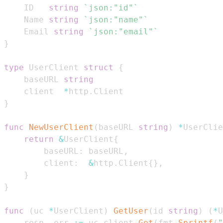
	ID   
string
`json:"id"`
	Name 
string
`json:"name"`
	Email 
string
`json:"email"`
}
type
 UserClient 
struct
{
	baseURL 
string
	client  
*
http
.
}
func
NewUserClient
(
baseURL 
string
)
*
UserClie
return
&
UserClient
{
		baseURL
:
 baseURL
,
		client
:
&
http
.
Client
{
}
,
}
}
func
(
uc 
*
UserClient
)
GetUser
(
id 
string
)
(
*
U
	resp
,
 err 
:=
 uc
.
client
.
Get
(
fmt
.
Sprintf
(
"