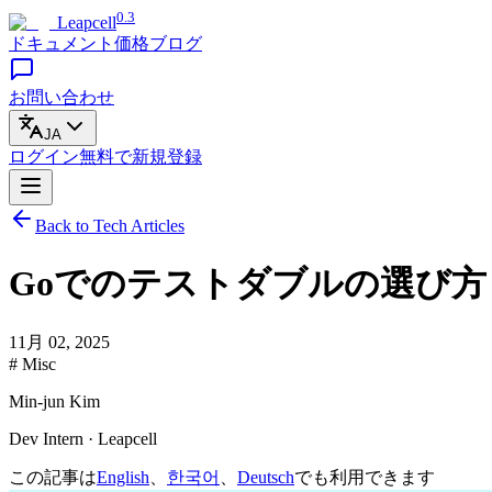
0.3
Leapcell
ドキュメント
価格
ブログ
お問い合わせ
JA
ログイン
無料で
新規登録
Back to Tech Articles
Goでのテストダブルの選び方
11月 02, 2025
# Misc
Min-jun Kim
Dev Intern · Leapcell
この記事は
English
、
한국어
、
Deutsch
でも利用できます