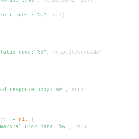
ke request: %w"
,
 err
)
tatus code: %d"
,
 resp
.
StatusCode
)
ad response body: %w"
,
 err
)
rr 
!=
nil
{
marshal user data: %w"
,
 err
)