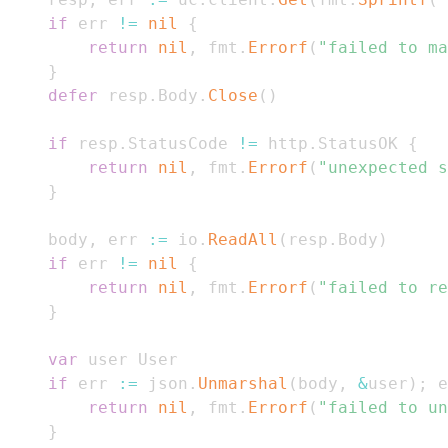
if
 err 
!=
nil
{
return
nil
,
 fmt
.
Errorf
(
"failed to ma
}
defer
 resp
.
Body
.
Close
(
)
if
 resp
.
StatusCode 
!=
 http
.
StatusOK 
{
return
nil
,
 fmt
.
Errorf
(
"unexpected s
}
	body
,
 err 
:=
 io
.
ReadAll
(
resp
.
Body
)
if
 err 
!=
nil
{
return
nil
,
 fmt
.
Errorf
(
"failed to re
}
var
if
 err 
:=
 json
.
Unmarshal
(
body
,
&
user
)
;
 e
return
nil
,
 fmt
.
Errorf
(
"failed to un
}