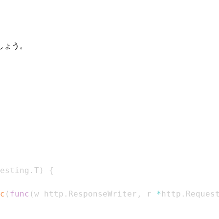
しょう。
esting
.
T
)
{
c
(
func
(
w http
.
ResponseWriter
,
 r 
*
http
.
Reques