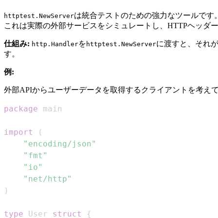
は統合テストのための強力なツールです
httptest.NewServer
これは実際の外部サービスをシミュレートし、HTTPヘッダ
仕組み:
を
に渡すと、それが
http.Handler
httptest.NewServer
す。
例:
外部APIからユーザーデータを取得するクライアントを考え
package
import
(
"encoding/json"
"fmt"
"io"
"net/http"
)
type
 User 
struct
{