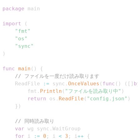
package
import
(
"fmt"
"os"
"sync"
)
func
main
(
)
{
// ファイルを一度だけ読み取ります
	ReadFile 
:=
 sync
.
OnceValues
(
func
(
)
(
[
]
by
		fmt
.
Println
(
"ファイルを読み取り中"
)
return
 os
.
ReadFile
(
"config.json"
)
}
)
// 同時読み取り
var
 wg sync
.
for
 i 
:=
0
;
 i 
<
3
;
 i
++
{