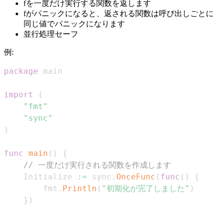
fを一度だけ実行する関数を返します
fがパニックになると、返される関数は呼び出しごとに
同じ値でパニックになります
並行処理セーフ
例:
package
import
(
"fmt"
"sync"
)
func
main
(
)
{
// 一度だけ実行される関数を作成します
	Initialize 
:=
 sync
.
OnceFunc
(
func
(
)
{
		fmt
.
Println
(
"初期化が完了しました"
)
}
)