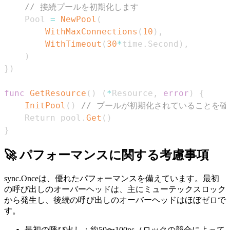
// 接続プールを初期化します
	Pool 
=
NewPool
(
WithMaxConnections
(
10
)
,
WithTimeout
(
30
*
time
.
Second
)
,
)
}
)
func
GetResource
(
)
(
*
Resource
,
error
)
{
InitPool
(
)
// プールが初期化されていることを確
	Return pool
.
Get
(
)
}
🚀 パフォーマンスに関する考慮事項
sync.Onceは、優れたパフォーマンスを備えています。最初
の呼び出しのオーバーヘッドは、主にミューテックスロック
から発生し、後続の呼び出しのオーバーヘッドはほぼゼロで
す。
最初の呼び出し：約50〜100ns（ロックの競合によって