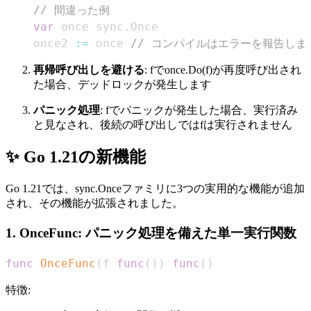
// 間違った例
var
 once sync
.
once2 
:=
 once 
// コンパイルはエラーを報告し
再帰呼び出しを避ける
: fでonce.Do(f)が再度呼び出され
た場合、デッドロックが発生します
パニック処理
: fでパニックが発生した場合、実行済み
と見なされ、後続の呼び出しではfは実行されません
✨ Go 1.21の新機能
Go 1.21では、sync.Onceファミリに3つの実用的な機能が追加
され、その機能が拡張されました。
1. OnceFunc: パニック処理を備えた単一実行関数
func
OnceFunc
(
f 
func
(
)
)
func
(
)
特徴: