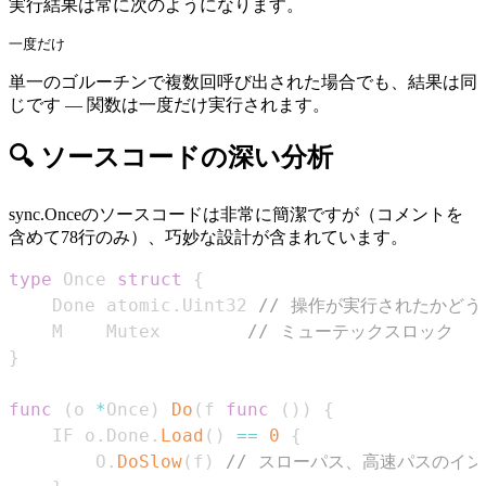
実行結果は常に次のようになります。
単一のゴルーチンで複数回呼び出された場合でも、結果は同
じです — 関数は一度だけ実行されます。
🔍 ソースコードの深い分析
sync.Onceのソースコードは非常に簡潔ですが（コメントを
含めて78行のみ）、巧妙な設計が含まれています。
type
 Once 
struct
{
	Done atomic
.
Uint32 
// 操作が実行されたかどう
	M    Mutex        
// ミューテックスロック
}
func
(
o 
*
Once
)
Do
(
f 
func
(
)
)
{
	IF o
.
Done
.
Load
(
)
==
0
{
		O
.
DoSlow
(
f
)
// スローパス、高速パスのイ