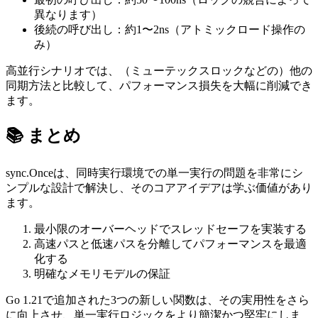
異なります）
後続の呼び出し：約1〜2ns（アトミックロード操作の
み）
高並行シナリオでは、（ミューテックスロックなどの）他の
同期方法と比較して、パフォーマンス損失を大幅に削減でき
ます。
📚 まとめ
sync.Onceは、同時実行環境での単一実行の問題を非常にシ
ンプルな設計で解決し、そのコアアイデアは学ぶ価値があり
ます。
最小限のオーバーヘッドでスレッドセーフを実装する
高速パスと低速パスを分離してパフォーマンスを最適
化する
明確なメモリモデルの保証
Go 1.21で追加された3つの新しい関数は、その実用性をさら
に向上させ、単一実行ロジックをより簡潔かつ堅牢にしま