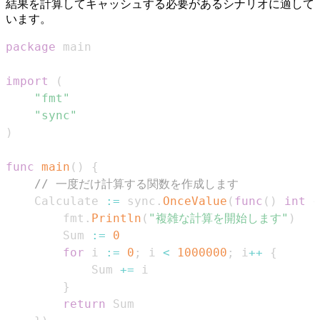
結果を計算してキャッシュする必要があるシナリオに適して
います。
package
import
(
"fmt"
"sync"
)
func
main
(
)
{
// 一度だけ計算する関数を作成します
	Calculate 
:=
 sync
.
OnceValue
(
func
(
)
int
{
		fmt
.
Println
(
"複雑な計算を開始します"
)
		Sum 
:=
0
for
 i 
:=
0
;
 i 
<
1000000
;
 i
++
{
			Sum 
+=
}
return