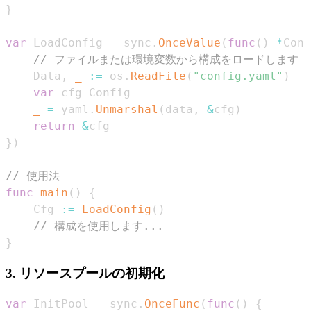
}
var
 LoadConfig 
=
 sync
.
OnceValue
(
func
(
)
*
Conf
// ファイルまたは環境変数から構成をロードします
	Data
,
_
:=
 os
.
ReadFile
(
"config.yaml"
)
var
_
=
 yaml
.
Unmarshal
(
data
,
&
cfg
)
return
&
}
)
// 使用法
func
main
(
)
{
	Cfg 
:=
LoadConfig
(
)
// 構成を使用します...
}
3. リソースプールの初期化
var
 InitPool 
=
 sync
.
OnceFunc
(
func
(
)
{