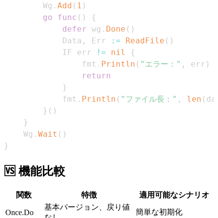
		Wg
.
Add
(
1
)
go
func
(
)
{
defer
 wg
.
Done
(
)
			Data
,
 Err 
:=
ReadFile
(
)
			IF err 
!=
nil
{
				fmt
.
Println
(
"エラー："
,
 err
)
return
}
			fmt
.
Println
(
"ファイル長："
,
len
(
da
}
(
)
}
	Wg
.
Wait
(
)
}
🆚 機能比較
関数
特徴
適用可能なシナリオ
基本バージョン、戻り値
簡単な初期化
Once.Do
なし