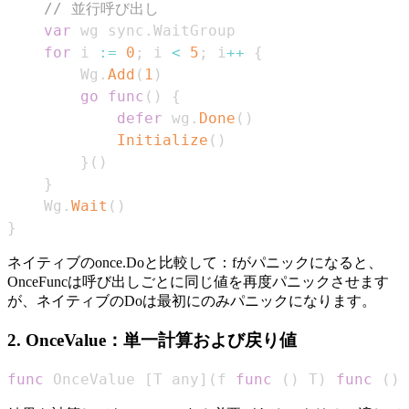
// 並行呼び出し
var
 wg sync
.
for
 i 
:=
0
;
 i 
<
5
;
 i
++
{
		Wg
.
Add
(
1
)
go
func
(
)
{
defer
 wg
.
Done
(
)
Initialize
(
)
}
(
)
}
	Wg
.
Wait
(
)
}
ネイティブのonce.Doと比較して：fがパニックになると、
OnceFuncは呼び出しごとに同じ値を再度パニックさせます
が、ネイティブのDoは最初にのみパニックになります。
2. OnceValue：単一計算および戻り値
func
 OnceValue 
[
T any
]
(
f 
func
(
)
 T
)
func
(
)
 