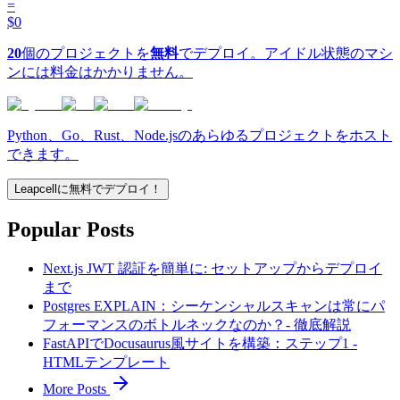
=
$0
20
個のプロジェクトを
無料
でデプロイ。アイドル状態のマシ
ンには料金はかかりません。
Python、Go、Rust、Node.jsのあらゆるプロジェクトをホスト
できます。
Leapcellに無料でデプロイ！
Popular Posts
Next.js JWT 認証を簡単に: セットアップからデプロイ
まで
Postgres EXPLAIN：シーケンシャルスキャンは常にパ
フォーマンスのボトルネックなのか？- 徹底解説
FastAPIでDocusaurus風サイトを構築：ステップ1 -
HTMLテンプレート
More Posts