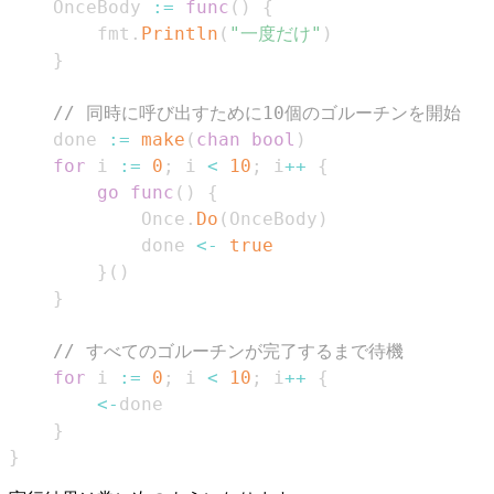
	OnceBody 
:=
func
(
)
{
		fmt
.
Println
(
"一度だけ"
)
}
// 同時に呼び出すために10個のゴルーチンを開始
	done 
:=
make
(
chan
bool
)
for
 i 
:=
0
;
 i 
<
10
;
 i
++
{
go
func
(
)
{
			Once
.
Do
(
OnceBody
)
			done 
<-
true
}
(
)
}
// すべてのゴルーチンが完了するまで待機
for
 i 
:=
0
;
 i 
<
10
;
 i
++
{
<-
}
}