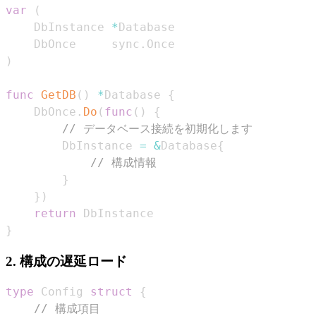
var
(
	DbInstance 
*
	DbOnce     sync
.
)
func
GetDB
(
)
*
Database 
{
	DbOnce
.
Do
(
func
(
)
{
// データベース接続を初期化します
		DbInstance 
=
&
Database
{
// 構成情報
}
}
)
return
}
2. 構成の遅延ロード
type
 Config 
struct
{
// 構成項目