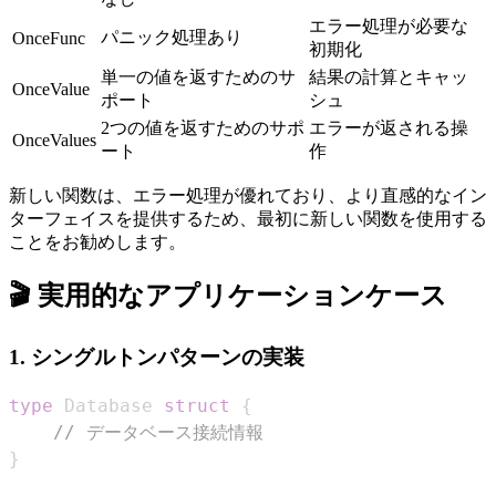
エラー処理が必要な
パニック処理あり
OnceFunc
初期化
単一の値を返すためのサ
結果の計算とキャッ
OnceValue
ポート
シュ
2つの値を返すためのサポ
エラーが返される操
OnceValues
ート
作
新しい関数は、エラー処理が優れており、より直感的なイン
ターフェイスを提供するため、最初に新しい関数を使用する
ことをお勧めします。
🎬 実用的なアプリケーションケース
1. シングルトンパターンの実装
type
 Database 
struct
{
// データベース接続情報
}