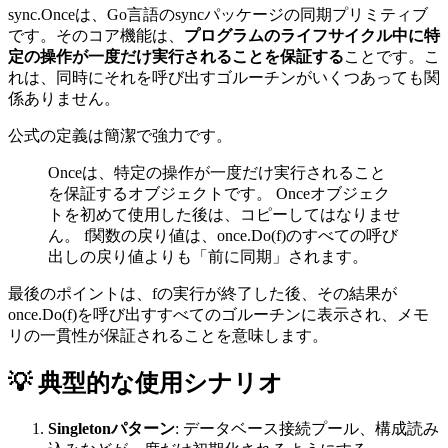
sync.Onceは、Go言語のsyncパッケージの同期プリミティブ
です。そのコア機能は、
プログラムのライフサイクル中に特
定の操作が一度だけ実行されることを保証する
ことです。こ
れは、同時にそれを呼び出すゴルーチンがいくつあっても関
係ありません。
公式の定義は簡潔で強力です。
Onceは、特定の操作が一度だけ実行されること
を保証するオブジェクトです。 Onceオブジェク
トを初めて使用した後は、コピーしてはなりませ
ん。 f関数の戻り値は、once.Do(f)のすべての呼び
出しの戻り値よりも「前に同期」されます。
最後のポイントは、fの実行が終了した後、その結果が
once.Do(f)を呼び出すすべてのゴルーチンに表示され、メモ
リの一貫性が保証されることを意味します。
💡 典型的な使用シナリオ
Singletonパターン
: データベース接続プール、構成読み