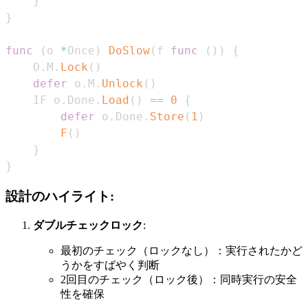
}
}
func
(
o 
*
Once
)
DoSlow
(
f 
func
(
)
)
{
	O
.
M
.
Lock
(
)
defer
 o
.
M
.
Unlock
(
)
	IF o
.
Done
.
Load
(
)
==
0
{
defer
 o
.
Done
.
Store
(
1
)
F
(
)
}
}
設計のハイライト:
ダブルチェックロック
:
最初のチェック（ロックなし）：実行されたかど
うかをすばやく判断
2回目のチェック（ロック後）：同時実行の安全
性を確保