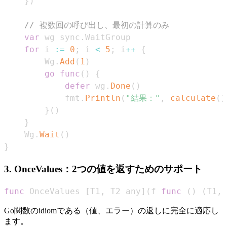
}
)
// 複数回の呼び出し、最初の計算のみ
var
 wg sync
.
for
 i 
:=
0
;
 i 
<
5
;
 i
++
{
		Wg
.
Add
(
1
)
go
func
(
)
{
defer
 wg
.
Done
(
)
			fmt
.
Println
(
"結果："
,
calculate
(
)
}
(
)
}
	Wg
.
Wait
(
)
}
3. OnceValues：2つの値を返すためのサポート
func
 OnceValues 
[
T1
,
 T2 any
]
(
f 
func
(
)
(
T1
,
 
Go関数のidiomである（値、エラー）の返しに完全に適応し
ます。