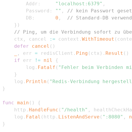
		Addr
:
"localhost:6379"
,
		Password
:
""
,
// kein Passwort geset
		DB
:
0
,
// Standard-DB verwend
}
)
// Ping, um die Verbindung sofort zu übe
	ctx
,
 cancel 
:=
 context
.
WithTimeout
(
conte
defer
cancel
(
)
_
,
 err 
=
 redisClient
.
Ping
(
ctx
)
.
Result
(
)
if
 err 
!=
nil
{
		log
.
Fatalf
(
"Fehler beim Verbinden mi
}
	log
.
Println
(
"Redis-Verbindung hergestell
}
func
main
(
)
{
	http
.
HandleFunc
(
"/health"
,
 healthCheckHa
	log
.
Fatal
(
http
.
ListenAndServe
(
":8080"
,
n
}