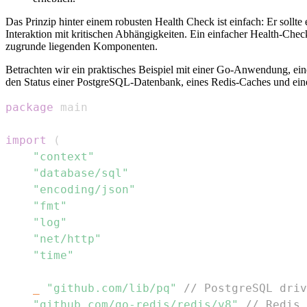
Das Prinzip hinter einem robusten Health Check ist einfach: Er sollte 
Interaktion mit kritischen Abhängigkeiten. Ein einfacher Health-Chec
zugrunde liegenden Komponenten.
Betrachten wir ein praktisches Beispiel mit einer Go-Anwendung, ei
den Status einer PostgreSQL-Datenbank, eines Redis-Caches und eine
package
import
(
"context"
"database/sql"
"encoding/json"
"fmt"
"log"
"net/http"
"time"
_
"github.com/lib/pq"
// PostgreSQL driv
"github.com/go-redis/redis/v8"
// Redis 