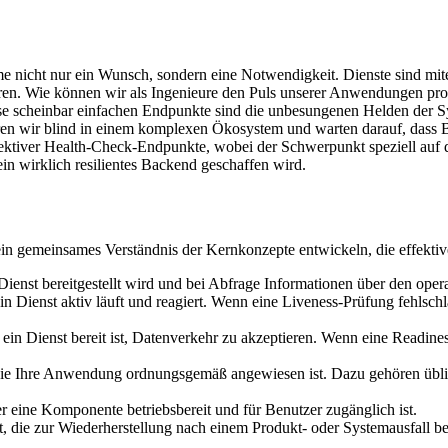
nicht nur ein Wunsch, sondern eine Notwendigkeit. Dienste sind mitei
en. Wie können wir als Ingenieure den Puls unserer Anwendungen proak
e scheinbar einfachen Endpunkte sind die unbesungenen Helden der Syst
eren wir blind in einem komplexen Ökosystem und warten darauf, dass 
 effektiver Health-Check-Endpunkte, wobei der Schwerpunkt speziell au
in wirklich resilientes Backend geschaffen wird.
 ein gemeinsames Verständnis der Kernkonzepte entwickeln, die effekti
ienst bereitgestellt wird und bei Abfrage Informationen über den opera
ein Dienst aktiv läuft und reagiert. Wenn eine Liveness-Prüfung fehlsch
 ein Dienst bereit ist, Datenverkehr zu akzeptieren. Wenn eine Readine
f die Ihre Anwendung ordnungsgemäß angewiesen ist. Dazu gehören üb
er eine Komponente betriebsbereit und für Benutzer zugänglich ist.
t, die zur Wiederherstellung nach einem Produkt- oder Systemausfall 