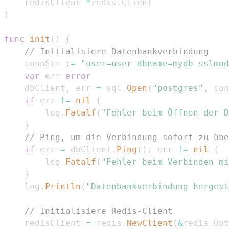
	redisClient 
*
redis
.
)
func
init
(
)
{
// Initialisiere Datenbankverbindung
	connStr 
:=
"user=user dbname=mydb sslmod
var
 err 
error
	dbClient
,
 err 
=
 sql
.
Open
(
"postgres"
,
 con
if
 err 
!=
nil
{
		log
.
Fatalf
(
"Fehler beim Öffnen der D
}
// Ping, um die Verbindung sofort zu übe
if
 err 
=
 dbClient
.
Ping
(
)
;
 err 
!=
nil
{
		log
.
Fatalf
(
"Fehler beim Verbinden mi
}
	log
.
Println
(
"Datenbankverbindung hergest
// Initialisiere Redis-Client
	redisClient 
=
 redis
.
NewClient
(
&
redis
.
Opt