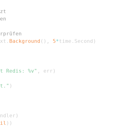
zt
en
rprüfen
xt
.
Background
(
)
,
5
*
time
.
Second
)
t Redis: %v"
,
 err
)
t."
)
ndler
)
il
)
)