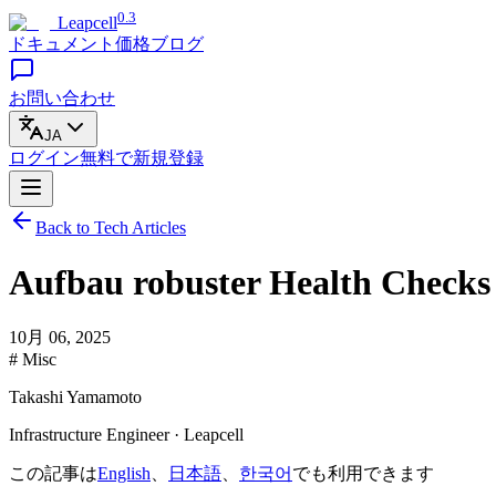
0.3
Leapcell
ドキュメント
価格
ブログ
お問い合わせ
JA
ログイン
無料で
新規登録
Back to Tech Articles
Aufbau robuster Health Checks 
10月 06, 2025
# Misc
Takashi Yamamoto
Infrastructure Engineer · Leapcell
この記事は
English
、
日本語
、
한국어
でも利用できます