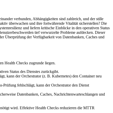
nander verbunden, Abhängigkeiten sind zahlreich, und der stille
tiv überwachen und ihre fortwährende Vitalität sicherstellen? Die
emresilienz und liefern kritische Einblicke in den operativen Status
Benutzerbeschwerden tief verwurzelte Probleme aufdecken. Dieser
f der Überprüfung der Verfügbarkeit von Datenbanken, Caches und
ven Health Checks zugrunde liegen.
tiven Status des Dienstes zurückgibt.
lägt, kann der Orchestrator (z. B. Kubernetes) den Container neu
ss-Prüfung fehlschlägt, kann der Orchestrator den Dienst
licherweise Datenbanken, Caches, Nachrichtenwarteschlangen und
benötigt wird. Effektive Health Checks reduzieren die MTTR