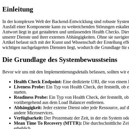
Einleitung
In der komplexen Welt der Backend-Entwicklung sind robuste Systeme 
Ausfall einer Komponente kann zu weitreichenden Störungen eskalier
Antwort liegt in gut gestalteten und umfassenden Health Checks. Dies
unserer Dienste und ihrer externen Abhängigkeiten. Ohne sie navigi
Artikel befasst sich mit der Kunst und Wissenschaft der Erstellung
wichtigen nachgelagerten Diensten liegt, wodurch die Grundlage für e
Die Grundlage des Systembewusstseins
Bevor wir uns mit den Implementierungsdetails befassen, sollten wir
Health Check Endpoint:
Eine dedizierte URI, die von einem D
Liveness Probe:
Ein Typ von Health Check, der feststellt, ob 
starten.
Readiness Probe:
Ein Typ von Health Check, der feststellt, ob
vorübergehend aus dem Load Balancer entfernen.
Abhängigkeit:
Jeder externe Dienst oder jede Ressource, au
andere Microservices.
Verfügbarkeit:
Der Prozentsatz der Zeit, in der ein System od
Mean Time To Recovery (MTTR):
Die durchschnittliche Zei
erheblich.