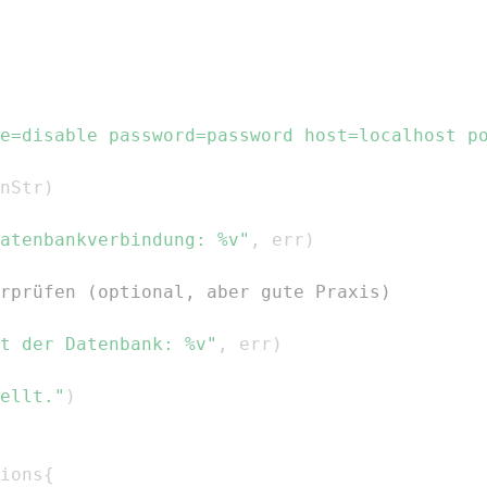
e=disable password=password host=localhost p
nStr
)
atenbankverbindung: %v"
,
 err
)
rprüfen (optional, aber gute Praxis)
t der Datenbank: %v"
,
 err
)
ellt."
)
ions
{