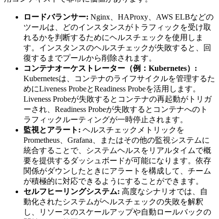
ロードバランサー:
Nginx、HAProxy、AWS ELBなどの
ツールは、どのインスタンスがトラフィックを受け取
れるかを判断するためにヘルスチェックを使用しま
す。インスタンスのヘルスチェックが失敗すると、回
復するまでプールから削除されます。
コンテナオーケストレーター（例：Kubernetes）:
Kubernetesは、コンテナのライフサイクルを管理するた
めにLiveness ProbeとReadiness Probeを活用します。
Liveness Probeが失敗するとコンテナの再起動がトリガ
ーされ、Readiness Probeが失敗するとコンテナへのト
ラフィックルーティングが一時停止されます。
監視とアラート:
ヘルスチェックメトリックを
Prometheus、Grafana、またはその他の監視システムに
統合することで、システムヘルスをリアルタイムで概
要を提供するダッシュボードが可能になります。依存
関係がダウンしたときにアラートを構成して、チーム
が積極的に対応できるようにすることができます。
セルフヒーリングシステム:
高度なシナリオでは、自
動化されたシステムがヘルスチェックの失敗を解釈
し、リソースのスケールアップや自動ロールバックの