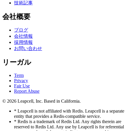
技術記事
会社概要
ブログ
会社情報
採用情報
お問い合わせ
リーガル
Term
Privacy
Fair Use
Report Abuse
© 2026
Leapcell, Inc.
Based in California.
* Leapcell is not affiliated with Redis. Leapcell is a separate
entity that provides a Redis-compatible service.
* Redis is a trademark of Redis Ltd. Any rights therein are
reserved to Redis Ltd. Any use by Leapcell is for referential