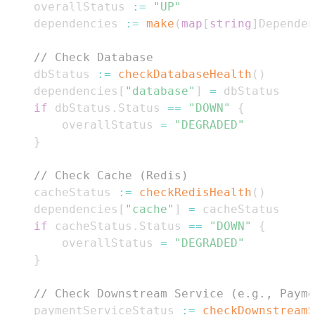
	overallStatus 
:=
"UP"
	dependencies 
:=
make
(
map
[
string
]
Dependen
// Check Database
	dbStatus 
:=
checkDatabaseHealth
(
)
	dependencies
[
"database"
]
=
if
 dbStatus
.
Status 
==
"DOWN"
{
		overallStatus 
=
"DEGRADED"
}
// Check Cache (Redis)
	cacheStatus 
:=
checkRedisHealth
(
)
	dependencies
[
"cache"
]
=
if
 cacheStatus
.
Status 
==
"DOWN"
{
		overallStatus 
=
"DEGRADED"
}
// Check Downstream Service (e.g., Payme
	paymentServiceStatus 
:=
checkDownstreamS