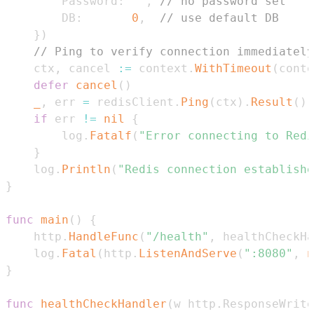
		Password
:
""
,
// no password set
		DB
:
0
,
// use default DB
}
)
// Ping to verify connection immediately
	ctx
,
 cancel 
:=
 context
.
WithTimeout
(
conte
defer
cancel
(
)
_
,
 err 
=
 redisClient
.
Ping
(
ctx
)
.
Result
(
)
if
 err 
!=
nil
{
		log
.
Fatalf
(
"Error connecting to Redi
}
	log
.
Println
(
"Redis connection establishe
}
func
main
(
)
{
	http
.
HandleFunc
(
"/health"
,
 healthCheckHa
	log
.
Fatal
(
http
.
ListenAndServe
(
":8080"
,
n
}
func
healthCheckHandler
(
w http
.
ResponseWrite