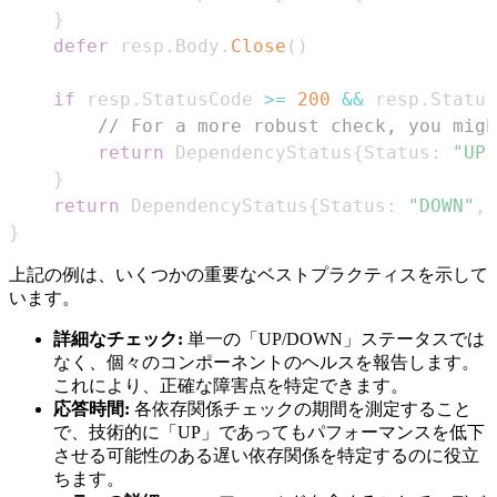
}
defer
 resp
.
Body
.
Close
(
)
if
 resp
.
StatusCode 
>=
200
&&
 resp
.
Status
// For a more robust check, you migh
return
 DependencyStatus
{
Status
:
"UP"
}
return
 DependencyStatus
{
Status
:
"DOWN"
,
 
}
上記の例は、いくつかの重要なベストプラクティスを示して
います。
詳細なチェック:
単一の「UP/DOWN」ステータスでは
なく、個々のコンポーネントのヘルスを報告します。
これにより、正確な障害点を特定できます。
応答時間:
各依存関係チェックの期間を測定すること
で、技術的に「UP」であってもパフォーマンスを低下
させる可能性のある遅い依存関係を特定するのに役立
ちます。