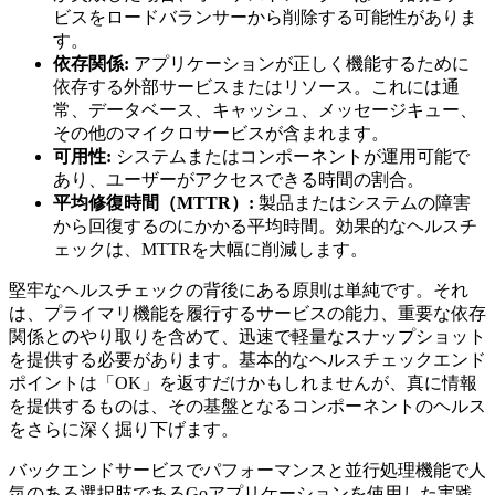
ビスをロードバランサーから削除する可能性がありま
す。
依存関係:
アプリケーションが正しく機能するために
依存する外部サービスまたはリソース。これには通
常、データベース、キャッシュ、メッセージキュー、
その他のマイクロサービスが含まれます。
可用性:
システムまたはコンポーネントが運用可能で
あり、ユーザーがアクセスできる時間の割合。
平均修復時間（MTTR）:
製品またはシステムの障害
から回復するのにかかる平均時間。効果的なヘルスチ
ェックは、MTTRを大幅に削減します。
堅牢なヘルスチェックの背後にある原則は単純です。それ
は、プライマリ機能を履行するサービスの能力、重要な依存
関係とのやり取りを含めて、迅速で軽量なスナップショット
を提供する必要があります。基本的なヘルスチェックエンド
ポイントは「OK」を返すだけかもしれませんが、真に情報
を提供するものは、その基盤となるコンポーネントのヘルス
をさらに深く掘り下げます。
バックエンドサービスでパフォーマンスと並行処理機能で人
気のある選択肢であるGoアプリケーションを使用した実践