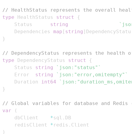
// HealthStatus represents the overall healt
type
 HealthStatus 
struct
{
	Status      
string
`json
	Dependencies 
map
[
string
]
DependencyStatus
}
// DependencyStatus represents the health of
type
 DependencyStatus 
struct
{
	Status 
string
`json:"status"`
	Error  
string
`json:"error,omitempty"`
	Duration 
int64
`json:"duration_ms,omitem
}
// Global variables for database and Redis c
var
(
	dbClient    
*
sql
.
	redisClient 
*
redis
.
)