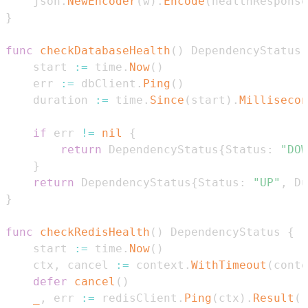
	json
.
NewEncoder
(
w
)
.
Encode
(
healthResponse
}
func
checkDatabaseHealth
(
)
 DependencyStatus 
	start 
:=
 time
.
Now
(
)
	err 
:=
 dbClient
.
Ping
(
)
	duration 
:=
 time
.
Since
(
start
)
.
Millisecon
if
 err 
!=
nil
{
return
 DependencyStatus
{
Status
:
"DOW
}
return
 DependencyStatus
{
Status
:
"UP"
,
 Du
}
func
checkRedisHealth
(
)
 DependencyStatus 
{
	start 
:=
 time
.
Now
(
)
	ctx
,
 cancel 
:=
 context
.
WithTimeout
(
conte
defer
cancel
(
)
_
,
 err 
:=
 redisClient
.
Ping
(
ctx
)
.
Result
(
)