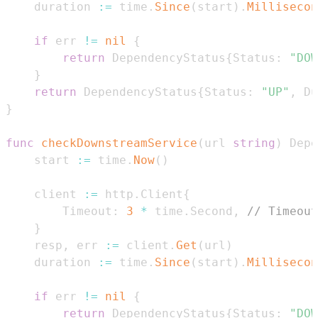
	duration 
:=
 time
.
Since
(
start
)
.
Millisecon
if
 err 
!=
nil
{
return
 DependencyStatus
{
Status
:
"DOW
}
return
 DependencyStatus
{
Status
:
"UP"
,
 Du
}
func
checkDownstreamService
(
url 
string
)
 Depe
	start 
:=
 time
.
Now
(
)
	client 
:=
 http
.
Client
{
		Timeout
:
3
*
 time
.
Second
,
// Timeout
}
	resp
,
 err 
:=
 client
.
Get
(
url
)
	duration 
:=
 time
.
Since
(
start
)
.
Millisecon
if
 err 
!=
nil
{
return
 DependencyStatus
{
Status
:
"DOW