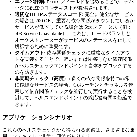
エラーの詳細:
フィールドを含めることで、デバ
Error
ッグに役立つコンテキストが提供されます。
適切なHTTPステータスコード:
完全に健全なサービス
の場合は 200 OK、重要な依存関係がダウンしているか
サービスが低下している場合は 5xx ステータス（例：
503 Service Unavailable）。これは、ロードバランサと
オーケストレーターがサービスのステータスを正しく
解釈するために重要です。
タイムアウト:
依存関係チェックに厳格なタイムアウ
トを実装することで、遅いまたは応答しない依存関係
がヘルスチェックエンドポイント自体をブロックする
のを防ぎます。
非同期チェック（高度）:
多くの依存関係を持つ非常
に複雑なサービスの場合、Goルーチンとチャネルを使
用して依存関係チェックを並行して実行することを検
討して、ヘルスエンドポイントの総応答時間を短縮で
きます。
アプリケーションシナリオ
これらのヘルスチェックから得られる洞察は、さまざまな運
用コンテキストで非常に価値があります。