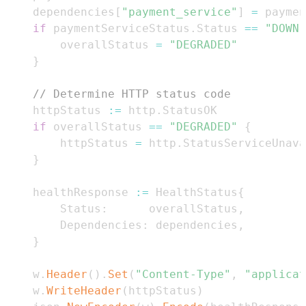
	dependencies
[
"payment_service"
]
=
if
 paymentServiceStatus
.
Status 
==
"DOWN"
		overallStatus 
=
"DEGRADED"
}
// Determine HTTP status code
	httpStatus 
:=
 http
.
if
 overallStatus 
==
"DEGRADED"
{
		httpStatus 
=
 http
.
StatusServiceUnava
}
	healthResponse 
:=
 HealthStatus
{
		Status
:
      overallStatus
,
		Dependencies
:
 dependencies
,
}
	w
.
Header
(
)
.
Set
(
"Content-Type"
,
"applicat
	w
.
WriteHeader
(
httpStatus
)