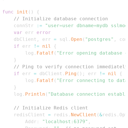
func
init
(
)
{
// Initialize database connection
	connStr 
:=
"user=user dbname=mydb sslmod
var
 err 
error
	dbClient
,
 err 
=
 sql
.
Open
(
"postgres"
,
 con
if
 err 
!=
nil
{
		log
.
Fatalf
(
"Error opening database c
}
// Ping to verify connection immediately
if
 err 
=
 dbClient
.
Ping
(
)
;
 err 
!=
nil
{
		log
.
Fatalf
(
"Error connecting to data
}
	log
.
Println
(
"Database connection establi
// Initialize Redis client
	redisClient 
=
 redis
.
NewClient
(
&
redis
.
Opt
		Addr
:
"localhost:6379"
,