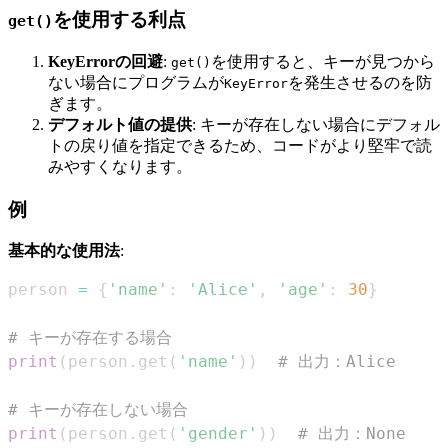
を使用する利点
get()
KeyErrorの回避
:
を使用すると、キーが見つから
get()
ない場合にプログラムが
を発生させるのを防
KeyError
ぎます。
デフォルト値の提供
: キーが存在しない場合にデフォル
トの戻り値を指定できるため、コードがより堅牢で読
みやすくなります。
例
基本的な使用法
:
person 
=
{
'name'
:
'Alice'
,
'age'
:
30
}
# キーが存在する場合
print
(
person
.
get
(
'name'
)
)
# 出力：Alice
# キーが存在しない場合
print
(
person
.
get
(
'gender'
)
)
# 出力：None