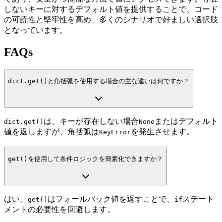
しないキーに対するデフォルト値を提供することで、コード
の可読性と堅牢性を高め、多くのシナリオで好ましい選択肢
となっています。
FAQs
dict.get()
と角括弧を使用する場合の主な違いは何ですか？
は、キーが存在しない場合
またはデフォルト
dict.get()
None
値を返しますが、角括弧は
を発生させます。
KeyError
get()
を使用して条件ロジックを簡素化できますか？
はい、
はフォールバック値を返すことで、
ステート
get()
if
メントの必要性を回避します。