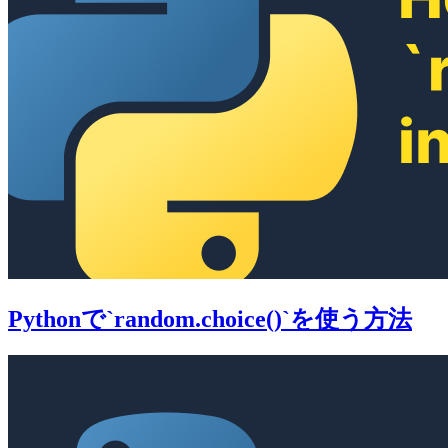
Pythonで`random.choice()`を使う方法