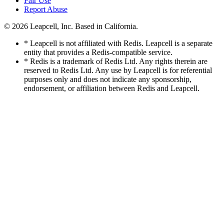
Fair Use
Report Abuse
© 2026
Leapcell, Inc.
Based in California.
* Leapcell is not affiliated with Redis. Leapcell is a separate
entity that provides a Redis-compatible service.
* Redis is a trademark of Redis Ltd. Any rights therein are
reserved to Redis Ltd. Any use by Leapcell is for referential
purposes only and does not indicate any sponsorship,
endorsement, or affiliation between Redis and Leapcell.