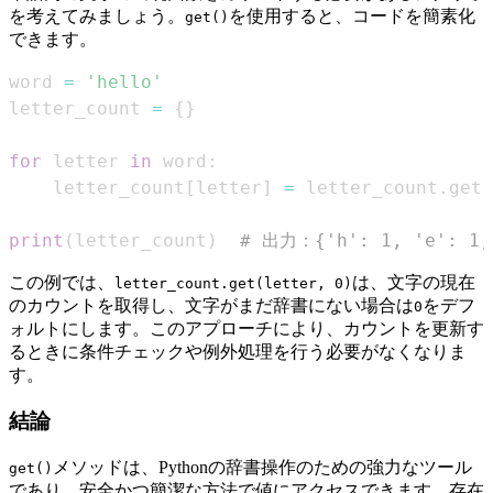
を考えてみましょう。
を使用すると、コードを簡素化
get()
できます。
word 
=
'hello'
letter_count 
=
{
}
for
 letter 
in
 word
:
    letter_count
[
letter
]
=
 letter_count
.
get
(
print
(
letter_count
)
# 出力：{'h': 1, 'e': 1,
この例では、
は、文字の現在
letter_count.get(letter, 0)
のカウントを取得し、文字がまだ辞書にない場合は
をデフ
0
ォルトにします。このアプローチにより、カウントを更新す
るときに条件チェックや例外処理を行う必要がなくなりま
す。
結論
メソッドは、Pythonの辞書操作のための強力なツール
get()
であり、安全かつ簡潔な方法で値にアクセスできます。存在