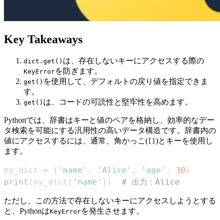
Key Takeaways
は、存在しないキーにアクセスする際の
dict.get()
を防ぎます。
KeyError
を使用して、デフォルトの戻り値を指定できま
get()
す。
は、コードの可読性と堅牢性を高めます。
get()
Pythonでは、辞書はキーと値のペアを格納し、効率的なデー
タ検索を可能にする汎用性の高いデータ構造です。辞書内の
値にアクセスするには、通常、角かっこ(
)とキーを使用し
[]
ます。
my_dict 
=
{
'name'
:
'Alice'
,
'age'
:
30
}
print
(
my_dict
[
'name'
]
)
# 出力：Alice
ただし、この方法で存在しないキーにアクセスしようとする
と、Pythonは
を発生させます。
KeyError