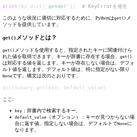
print
(
my_dict
[
'gender'
]
)
# KeyErrorを発生
このような状況に適切に対応するために、Pythonは
メ
get()
ソッドを提供しています。
メソッドとは？
get()
メソッドを使用すると、指定されたキーに関連付けら
get()
れた値を取得できます。キーが辞書に存在する場合、
get()
は対応する値を返します。キーが存在しない場合は、デフォ
ルト値を返します。デフォルト値は、特に指定がない限り
です。構文は次のとおりです。
None
dictionary
.
get
(
key
,
 default_value
)
ここ:
：辞書内で検索するキー。
key
（オプション）：キーが見つからない場
default_value
合に返す値。指定しない場合は、デフォルトで
に
None
なります。