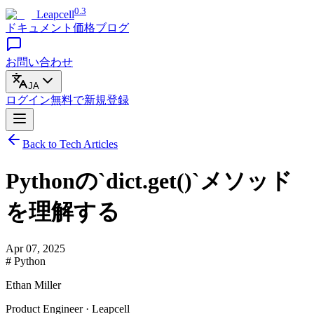
0.3
Leapcell
ドキュメント
価格
ブログ
お問い合わせ
JA
ログイン
無料で
新規登録
Back to Tech Articles
Pythonの`dict.get()`メソッド
を理解する
Apr 07, 2025
# Python
Ethan Miller
Product Engineer · Leapcell