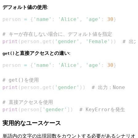
デフォルト値の使用
:
person 
=
{
'name'
:
'Alice'
,
'age'
:
30
}
# キーが存在しない場合に、デフォルト値を指定
print
(
person
.
get
(
'gender'
,
'Female'
)
)
# 出力
と直接アクセスとの違い
:
get()
person 
=
{
'name'
:
'Alice'
,
'age'
:
30
}
# get()を使用
print
(
person
.
get
(
'gender'
)
)
# 出力：None
# 直接アクセスを使用
print
(
person
[
'gender'
]
)
# KeyErrorを発生
実用的なユースケース
単語内の文字の出現回数をカウントする必要があるシナリオ