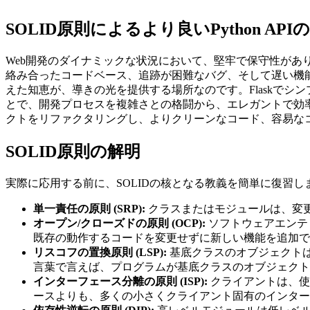
SOLID原則によるより良いPython API
Web開発のダイナミックな状況において、堅牢で保守性があ
絡み合ったコードベース、追跡が困難なバグ、そして遅い機能
えた知恵が、導きの光を提供する場所なのです。Flaskでシン
とで、開発プロセスを複雑さとの格闘から、エレガントで効率的な
クトをリファクタリングし、よりクリーンなコード、容易な
SOLID原則の解明
実際に応用する前に、SOLIDの核となる教義を簡単に復習
単一責任の原則 (SRP):
クラスまたはモジュールは、変
オープン/クローズドの原則 (OCP):
ソフトウェアエンテ
既存の動作するコードを変更せずに新しい機能を追加で
リスコフの置換原則 (LSP):
基底クラスのオブジェクト
言葉で言えば、プログラムが基底クラスのオブジェクト
インターフェース分離の原則 (ISP):
クライアントは、使
ースよりも、多くの小さくクライアント固有のインター