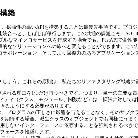
の構築
り、拡張性の高いAPIを構築することは最優先事項です。プロ
統合へと、しばしば移行します。この共通の課題こそ、SOL
プルなマイクロサービスを作成する場合でも、FastAPIで高
ソリューションへの旅へと変えることができます。この記事では、S
コラボレーション、そしてより回復力のあるアプリケーション
しましょう。これらの原則は、私たちのリファクタリング戦略の
更される理由を1つだけ持つべきです。つまり、単一の主要な責
ィティ（クラス、モジュール、関数など）は、拡張に対しては
きるようにする必要があります。
は、プログラムの正しさに影響を与えることなく、そのサブク
を期待する場合、派生クラスのオブジェクトでも同様にうまく
用しないインターフェースに依存することを強制されるべきで
フェースを推奨します。