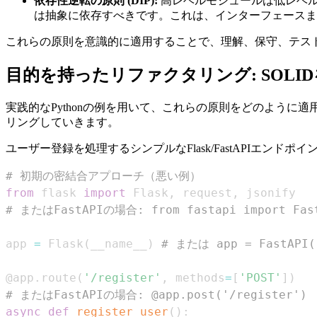
依存性逆転の原則 (DIP):
高レベルモジュールは低レベル
は抽象に依存すべきです。これは、インターフェースま
これらの原則を意識的に適用することで、理解、保守、テス
目的を持ったリファクタリング: SOLIDをFl
実践的なPythonの例を用いて、これらの原則をどのように適
リングしていきます。
ユーザー登録を処理するシンプルなFlask/FastAPIエン
# 初期の密結合アプローチ（悪い例）
from
 flask 
import
 Flask
,
 request
,
# またはFastAPIの場合: from fastapi import Fast
app 
=
 Flask
(
__name__
)
# または app = FastAPI(
@app
.
route
(
'/register'
,
 methods
=
[
'POST'
]
)
# またはFastAPIの場合: @app.post('/register')
async
def
register_user
(
)
: