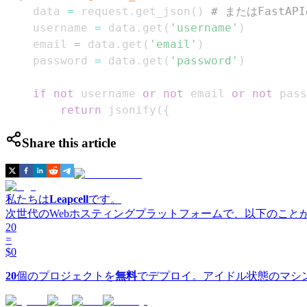
    data 
=
 request
.
get_json
(
)
# またはFastAPI
    username 
=
 data
.
get
(
'username'
)
    email 
=
 data
.
get
(
'email'
)
    password 
=
 data
.
get
(
'password'
)
if
not
 username 
or
not
 email 
or
not
 pass
return
 jsonify
(
{
Share this article
私たちは
Leapcell
です。
次世代のWebホスティングプラットフォームで、以下のこと
20
=
$0
20
個のプロジェクトを
無料
でデプロイ。アイドル状態のマシ