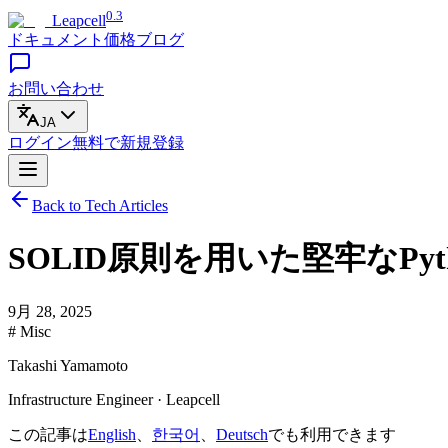
0.3
Leapcell
ドキュメント
価格
ブログ
お問い合わせ
JA
ログイン
無料で
新規登録
Back to Tech Articles
SOLID原則を用いた堅牢なPyth
9月 28, 2025
# Misc
Takashi Yamamoto
Infrastructure Engineer · Leapcell
この記事は
English
、
한국어
、
Deutsch
でも利用できます