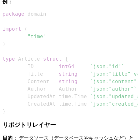
例：
package
import
(
"time"
)
type
 Article 
struct
{
        ID        
int64
`json:"id"`
        Title     
string
`json:"title" va
        Content   
string
`json:"content" 
        Author    Author    
`json:"author"`
        UpdatedAt time
.
Time 
`json:"updated_a
        CreatedAt time
.
Time 
`json:"created_a
}
リポジトリレイヤー
目的：
データソース（データベースやキャッシュなど）と