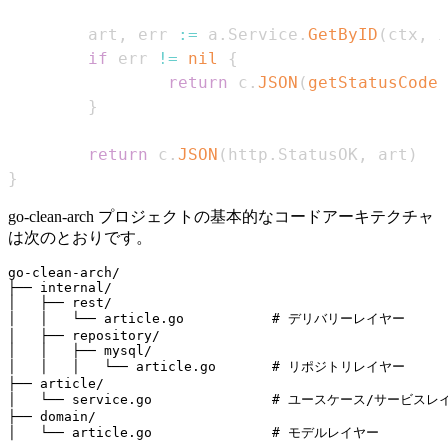
        art
,
 err 
:=
 a
.
Service
.
GetByID
(
ctx
,
 i
if
 err 
!=
nil
{
return
 c
.
JSON
(
getStatusCode
(
}
return
 c
.
JSON
(
http
.
StatusOK
,
 art
)
}
go-clean-arch プロジェクトの基本的なコードアーキテクチャ
は次のとおりです。
go-clean-arch/

├── internal/

│   ├── rest/

│   │   └── article.go           # デリバリーレイヤー

│   ├── repository/

│   │   ├── mysql/

│   │   │   └── article.go       # リポジトリレイヤー

├── article/

│   └── service.go               # ユースケース/サービスレ
├── domain/
