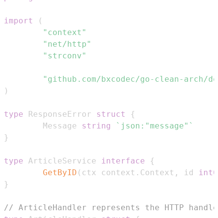
import
(
"context"
"net/http"
"strconv"
"github.com/bxcodec/go-clean-arch/do
)
type
 ResponseError 
struct
{
        Message 
string
`json:"message"`
}
type
 ArticleService 
interface
{
GetByID
(
ctx context
.
Context
,
 id 
int6
}
// ArticleHandler represents the HTTP handle