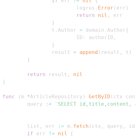
if
 err 
!=
nil
{
                        logrus
.
Error
(
err
)
return
nil
,
}
                t
.
Author 
=
 domain
.
Author
{
                        ID
:
 authorID
,
}
                result 
=
append
(
result
,
 t
)
}
return
 result
,
nil
}
func
(
m 
*
ArticleRepository
)
GetByID
(
ctx cont
        query 
:=
                                            
        list
,
 err 
:=
 m
.
fetch
(
ctx
,
 query
,
 id
)
if
 err 
!=
nil
{