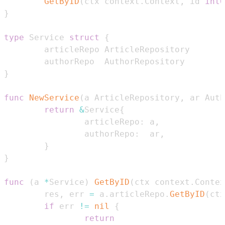
GetByID
(
ctx context
.
Context
,
 id 
int6
}
type
 Service 
struct
{
}
func
NewService
(
a ArticleRepository
,
 ar Auth
return
&
Service
{
                articleRepo
:
 a
,
                authorRepo
:
  ar
,
}
}
func
(
a 
*
Service
)
GetByID
(
ctx context
.
Contex
        res
,
 err 
=
 a
.
articleRepo
.
GetByID
(
ctx
if
 err 
!=
nil
{
return