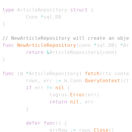
type
 ArticleRepository 
struct
{
        Conn 
*
sql
.
}
// NewArticleRepository will create an objec
func
NewArticleRepository
(
conn 
*
sql
.
DB
)
*
Art
return
&
ArticleRepository
{
conn
}
}
func
(
m 
*
ArticleRepository
)
fetch
(
ctx contex
        rows
,
 err 
:=
 m
.
Conn
.
QueryContext
(
ctx
if
 err 
!=
nil
{
                logrus
.
Error
(
err
)
return
nil
,
}
defer
func
(
)
{
                errRow 
:=
 rows
.
Close
(
)