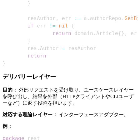
}
        resAuthor
,
 err 
:=
 a
.
authorRepo
.
GetBy
if
 err 
!=
nil
{
return
 domain
.
Article
{
}
,
}
        res
.
Author 
=
return
}
デリバリーレイヤー
目的：
外部リクエストを受け取り、ユースケースレイヤー
を呼び出し、結果を外部（HTTPクライアントやCLIユーザ
ーなど）に返す役割を担います。
対応する理論レイヤー：
インターフェースアダプター。
例：
package