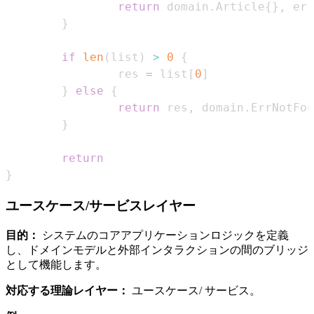
return
 domain
.
Article
{
}
,
}
if
len
(
list
)
>
0
{
                res 
=
 list
[
0
]
}
else
{
return
 res
,
 domain
.
}
return
}
ユースケース/サービスレイヤー
目的：
システムのコアアプリケーションロジックを定義
し、ドメインモデルと外部インタラクションの間のブリッジ
として機能します。
対応する理論レイヤー：
ユースケース/ サービス。