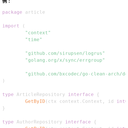
例：
package
import
(
"context"
"time"
"github.com/sirupsen/logrus"
"golang.org/x/sync/errgroup"
"github.com/bxcodec/go-clean-arch/do
)
type
 ArticleRepository 
interface
{
GetByID
(
ctx context
.
Context
,
 id 
int6
}
type
 AuthorRepository 
interface
{