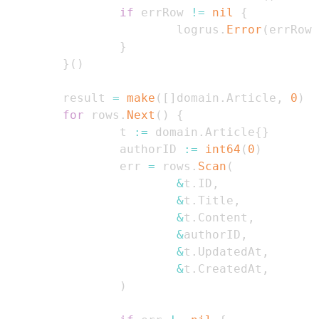
if
 errRow 
!=
nil
{
                        logrus
.
Error
(
errRow
)
}
}
(
)
        result 
=
make
(
[
]
domain
.
Article
,
0
)
for
 rows
.
Next
(
)
{
                t 
:=
 domain
.
Article
{
}
                authorID 
:=
int64
(
0
)
                err 
=
 rows
.
Scan
(
&
t
.
ID
,
&
t
.
Title
,
&
t
.
Content
,
&
authorID
,
&
t
.
UpdatedAt
,
&
t
.
CreatedAt
,
)