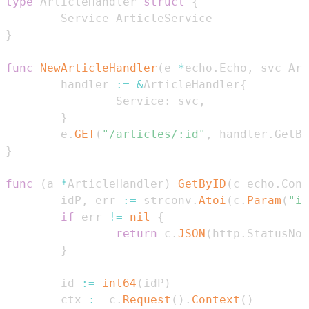
type
 ArticleHandler 
struct
{
}
func
NewArticleHandler
(
e 
*
echo
.
Echo
,
 svc Art
        handler 
:=
&
ArticleHandler
{
                Service
:
 svc
,
}
        e
.
GET
(
"/articles/:id"
,
 handler
.
GetBy
}
func
(
a 
*
ArticleHandler
)
GetByID
(
c echo
.
Cont
        idP
,
 err 
:=
 strconv
.
Atoi
(
c
.
Param
(
"id
if
 err 
!=
nil
{
return
 c
.
JSON
(
http
.
StatusNot
}
        id 
:=
int64
(
idP
)
        ctx 
:=
 c
.
Request
(
)
.
Context
(
)