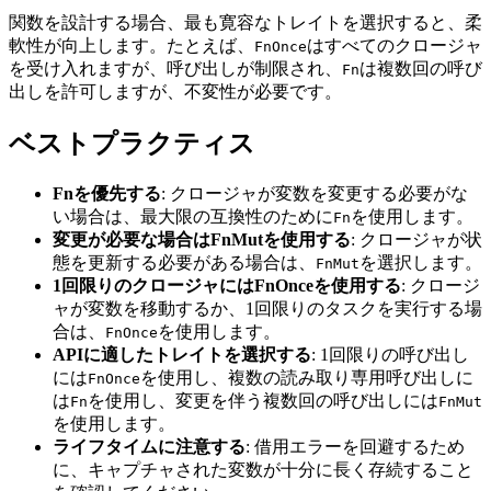
関数を設計する場合、最も寛容なトレイトを選択すると、柔
軟性が向上します。たとえば、
はすべてのクロージャ
FnOnce
を受け入れますが、呼び出しが制限され、
は複数回の呼び
Fn
出しを許可しますが、不変性が必要です。
ベストプラクティス
Fnを優先する
: クロージャが変数を変更する必要がな
い場合は、最大限の互換性のために
を使用します。
Fn
変更が必要な場合はFnMutを使用する
: クロージャが状
態を更新する必要がある場合は、
を選択します。
FnMut
1回限りのクロージャにはFnOnceを使用する
: クロージ
ャが変数を移動するか、1回限りのタスクを実行する場
合は、
を使用します。
FnOnce
APIに適したトレイトを選択する
: 1回限りの呼び出し
には
を使用し、複数の読み取り専用呼び出しに
FnOnce
は
を使用し、変更を伴う複数回の呼び出しには
Fn
FnMut
を使用します。
ライフタイムに注意する
: 借用エラーを回避するため
に、キャプチャされた変数が十分に長く存続すること