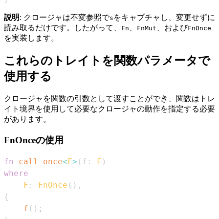
説明
: クロージャは不変参照で
をキャプチャし、変更せずに
s
読み取るだけです。したがって、
、
、および
Fn
FnMut
FnOnce
を実装します。
これらのトレイトを関数パラメータで
使用する
クロージャを関数の引数として渡すことができ、関数はトレ
イト境界を使用して必要なクロージャの動作を指定する必要
があります。
FnOnceの使用
fn
call_once
<
F
>
(
f
:
F
)
where
F
:
FnOnce
(
)
,
{
f
(
)
;