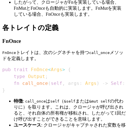
したがって、クロージャがFnを実装している場合、
FnMutとFnOnceも自動的に実装します。FnMutを実装
している場合、FnOnceも実装します。
各トレイトの定義
FnOnce
トレイトは、次のシグネチャを持つ
メソッ
FnOnce
call_once
ドを定義します。
pub
trait
FnOnce
<
Args
>
{
type
Output
;
fn
call_once
(
self
,
 args
:
Args
)
->
Self
::
}
特徴
:
は
（
または
の代わ
call_once
self
&self
&mut self
りに）を取ります。これは、クロージャが呼び出され
ると、それ自体の所有権が移転され、したがって1回だ
け呼び出すことができることを意味します。
ユースケース
: クロージャがキャプチャされた変数を移