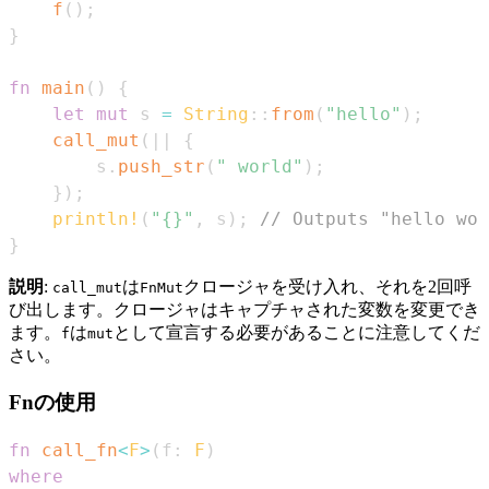
f
(
)
;
}
fn
main
(
)
{
let
mut
 s 
=
String
::
from
(
"hello"
)
;
call_mut
(
|
|
{
        s
.
push_str
(
" world"
)
;
}
)
;
println!
(
"{}"
,
 s
)
;
// Outputs "hello wor
}
説明
:
は
クロージャを受け入れ、それを2回呼
call_mut
FnMut
び出します。クロージャはキャプチャされた変数を変更でき
ます。
は
として宣言する必要があることに注意してくだ
f
mut
さい。
Fnの使用
fn
call_fn
<
F
>
(
f
:
F
)
where