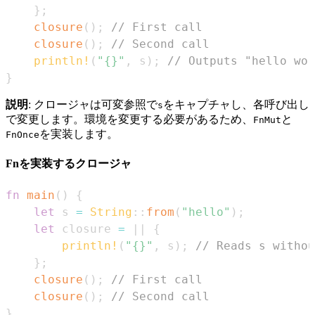
}
;
closure
(
)
;
// First call
closure
(
)
;
// Second call
println!
(
"{}"
,
 s
)
;
// Outputs "hello wor
}
説明
: クロージャは可変参照で
をキャプチャし、各呼び出し
s
で変更します。環境を変更する必要があるため、
と
FnMut
を実装します。
FnOnce
Fnを実装するクロージャ
fn
main
(
)
{
let
 s 
=
String
::
from
(
"hello"
)
;
let
 closure 
=
|
|
{
println!
(
"{}"
,
 s
)
;
// Reads s withou
}
;
closure
(
)
;
// First call
closure
(
)
;
// Second call
}