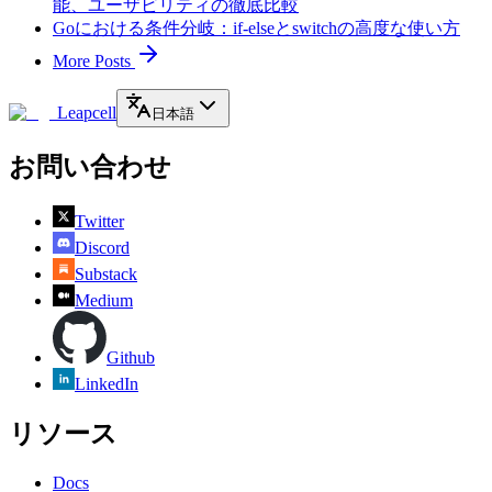
能、ユーザビリティの徹底比較
Goにおける条件分岐：if-elseとswitchの高度な使い方
More Posts
Leapcell
日本語
お問い合わせ
Twitter
Discord
Substack
Medium
Github
LinkedIn
リソース
Docs