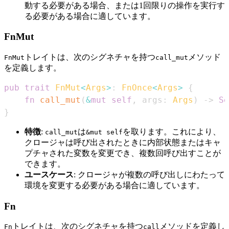
動する必要がある場合、または1回限りの操作を実行す
る必要がある場合に適しています。
FnMut
トレイトは、次のシグネチャを持つ
メソッド
FnMut
call_mut
を定義します。
pub
trait
FnMut
<
Args
>
:
FnOnce
<
Args
>
{
fn
call_mut
(
&
mut
self
,
 args
:
Args
)
->
Se
}
特徴
:
は
を取ります。これにより、
call_mut
&mut self
クロージャは呼び出されたときに内部状態またはキャ
プチャされた変数を変更でき、複数回呼び出すことが
できます。
ユースケース
: クロージャが複数の呼び出しにわたって
環境を変更する必要がある場合に適しています。
Fn
トレイトは、次のシグネチャを持つ
メソッドを定義し
Fn
call