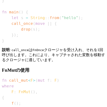
}
fn
main
(
)
{
let
 s 
=
String
::
from
(
"hello"
)
;
call_once
(
move
|
|
{
drop
(
s
)
;
}
)
;
}
説明
:
は
クロージャを受け入れ、それを1回
call_once
FnOnce
呼び出します。これにより、キャプチャされた変数を移動す
るクロージャに適しています。
FnMutの使用
fn
call_mut
<
F
>
(
mut
 f
:
F
)
where
F
:
FnMut
(
)
,
{
f
(
)
;