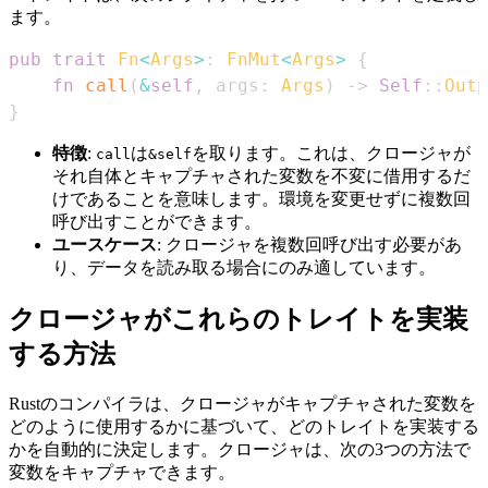
ます。
pub
trait
Fn
<
Args
>
:
FnMut
<
Args
>
{
fn
call
(
&
self
,
 args
:
Args
)
->
Self
::
Outp
}
特徴
:
は
を取ります。これは、クロージャが
call
&self
それ自体とキャプチャされた変数を不変に借用するだ
けであることを意味します。環境を変更せずに複数回
呼び出すことができます。
ユースケース
: クロージャを複数回呼び出す必要があ
り、データを読み取る場合にのみ適しています。
クロージャがこれらのトレイトを実装
する方法
Rustのコンパイラは、クロージャがキャプチャされた変数を
どのように使用するかに基づいて、どのトレイトを実装する
かを自動的に決定します。クロージャは、次の3つの方法で
変数をキャプチャできます。