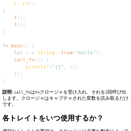
F
:
Fn
(
)
,
{
f
(
)
;
f
(
)
;
}
fn
main
(
)
{
let
 s 
=
String
::
from
(
"hello"
)
;
call_fn
(
|
|
{
println!
(
"{}"
,
 s
)
;
}
)
;
}
説明
:
は
クロージャを受け入れ、それを2回呼び出
call_fn
Fn
します。クロージャはキャプチャされた変数を読み取るだけ
です。
各トレイトをいつ使用するか？