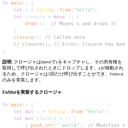
fn
main
(
)
{
let
 s 
=
String
::
from
(
"hello"
)
;
let
 closure 
=
move
|
|
{
drop
(
s
)
;
// Moves s and drops it
}
;
closure
(
)
;
// Called once
// closure(); // Error: Closure has been
}
説明
: クロージャはmoveで
をキャプチャし、その所有権を
s
取得して呼び出されたときにドロップします。
が移動され
s
るため、クロージャは1回だけ呼び出すことができ、
FnOnce
のみを実装します。
FnMutを実装するクロージャ
fn
main
(
)
{
let
mut
 s 
=
String
::
from
(
"hello"
)
;
let
mut
 closure 
=
|
|
{
        s
.
push_str
(
" world"
)
;
// Modifies s