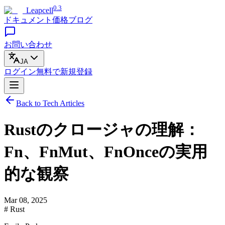
0.3
Leapcell
ドキュメント
価格
ブログ
お問い合わせ
JA
ログイン
無料で
新規登録
Back to Tech Articles
Rustのクロージャの理解：
Fn、FnMut、FnOnceの実用
的な観察
Mar 08, 2025
# Rust