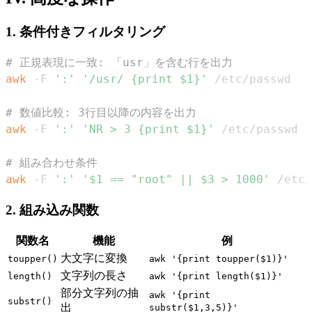
1. 条件付きフィルタリング
# 正規表現に一致: 「usr」を含む行を出力
awk
 -F 
':'
'/usr/ {print $1}'
# 数値比較: 3行目以降の内容を出力
awk
 -F 
':'
'NR > 3 {print $1}'
# 組み合わせ条件
awk
 -F 
':'
'$1 == "root" || $3 > 1000'
 /etc/
2. 組み込み関数
関数名
機能
例
大文字に変換
toupper()
awk '{print toupper($1)}'
文字列の長さ
length()
awk '{print length($1)}'
部分文字列の抽
awk '{print
substr()
出
substr($1,3,5)}'