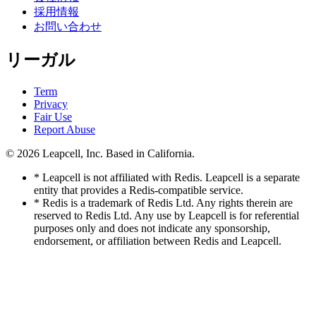
採用情報
お問い合わせ
リーガル
Term
Privacy
Fair Use
Report Abuse
© 2026
Leapcell, Inc.
Based in California.
* Leapcell is not affiliated with Redis. Leapcell is a separate
entity that provides a Redis-compatible service.
* Redis is a trademark of Redis Ltd. Any rights therein are
reserved to Redis Ltd. Any use by Leapcell is for referential
purposes only and does not indicate any sponsorship,
endorsement, or affiliation between Redis and Leapcell.