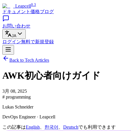
0.3
Leapcell
ドキュメント
価格
ブログ
お問い合わせ
JA
ログイン
無料で
新規登録
Back to Tech Articles
AWK初心者向けガイド
3月 08, 2025
# programming
Lukas Schneider
DevOps Engineer · Leapcell
この記事は
English
、
한국어
、
Deutsch
でも利用できます