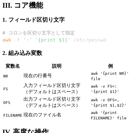
III. コア機能
1. フィールド区切り文字
# コロンを区切り文字として指定
awk
 -F 
':'
'{print $1}'
 /etc/passwd
2. 組み込み変数
変数名
説明
例
awk '{print NR}'
現在の行番号
NR
file
入力フィールド区切り文字
awk -v FS=:
FS
（デフォルトはスペース）
'{print $1}'
出力フィールド区切り文字
awk -v OFS=,
OFS
（デフォルトはスペース）
'{print $1,$2}'
awk '{print
現在のファイル名
FILENAME
FILENAME}' file
IV. 高度な操作