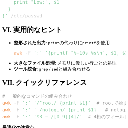
}'
 /etc/passwd
VI. 実用的なヒント
整形された出力
:
の代わりに
を使用
print
printf
awk
 -F 
':'
'{printf "%-10s %s\n", $1, $3
大きなファイル処理
: メモリに優しい行ごとの処理
ツール統合
:
/
と組み合わせる
grep
sed
VII. クイックリファレンス
# 一般的なコマンドの組み合わせ
awk
 -F 
':'
'/^root/ {print $1}'
# rootで始
awk
 -F 
':'
'!/nologin/ {print $1}'
# nolo
awk
 -F 
':'
'$3 ~ /[0-9]{4}/'
# 4桁のフィール
最適化の注意点
: