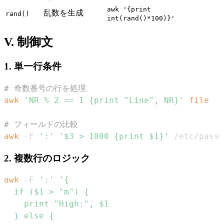
awk '{print
乱数を生成
rand()
int(rand()*100)}'
V. 制御文
1. 単一行条件
# 奇数番号の行を処理
awk
'NR % 2 == 1 {print "Line", NR}'
file
# フィールドの比較
awk
 -F 
':'
'$3 > 1000 {print $1}'
 /etc/passw
2. 複数行のロジック
awk
 -F 
':'