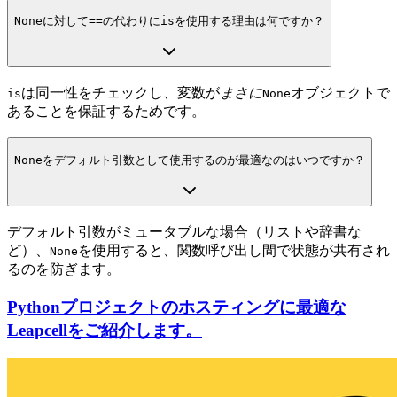
None
に対して
==
の代わりに
is
を使用する理由は何ですか？
は同一性をチェックし、変数が
まさに
オブジェクトで
is
None
あることを保証するためです。
None
をデフォルト引数として使用するのが最適なのはいつですか？
デフォルト引数がミュータブルな場合（リストや辞書な
ど）、
を使用すると、関数呼び出し間で状態が共有され
None
るのを防ぎます。
Pythonプロジェクトのホスティングに最適な
Leapcellをご紹介します。