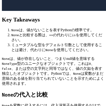
Key Takeaways
は、値がないことを表すPythonの標準です。
None
と比較する際は、
の代わりに
を使用してくだ
None
==
is
さい。
ミュータブルな型をデフォルト引数として使用するこ
とは避け、代わりに
を使用してください。
None
は、値が存在しないこと、つまりnull値を意味する
None
型のユニークなオブジェクトです。これは
、
NoneType
0
、または空の文字列と同等ではなく、値の欠如を表す
False
独立したオブジェクトです。Pythonでは、
は変数がまだ
None
意味のある値を割り当てられていないことを示すためによく
使用されます。
の代入と比較
None
を変数に代入するには、代入演算子を使用するだけで
None