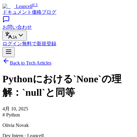
0.3
Leapcell
ドキュメント
価格
ブログ
お問い合わせ
JA
ログイン
無料で
新規登録
Back to Tech Articles
Pythonにおける`None`の理
解：`null`と同等
4月 10, 2025
# Python
Olivia Novak
Dev Intern · Leapcell