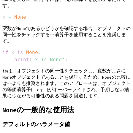
す。
x 
=
None
変数が
であるかどうかを確認する場合、オブジェクトの
None
同一性をチェックする
演算子を使用することを推奨しま
is
す。
if
 x 
is
None
:
print
(
"x is None"
)
は、オブジェクトの同一性をチェックし、変数がまさに
is
オブジェクトであることを保証するため、
の比較に
None
None
は
よりも推奨されます。このアプローチは、オブジェクト
==
の等価演算子(
)がオーバーライドされ、予期しない結
__eq__
果につながる可能性のある問題を回避します。
の一般的な使用法
None
デフォルトのパラメータ値