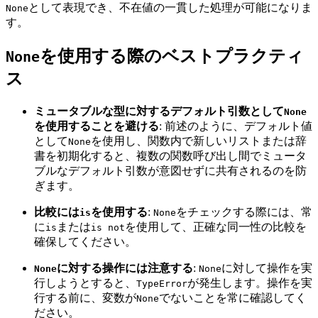
として表現でき、不在値の一貫した処理が可能になりま
None
す。
を使用する際のベストプラクティ
None
ス
ミュータブルな型に対するデフォルト引数として
None
を使用することを避ける
: 前述のように、デフォルト値
として
を使用し、関数内で新しいリストまたは辞
None
書を初期化すると、複数の関数呼び出し間でミュータ
ブルなデフォルト引数が意図せずに共有されるのを防
ぎます。
比較には
を使用する
:
をチェックする際には、常
is
None
に
または
を使用して、正確な同一性の比較を
is
is not
確保してください。
に対する操作には注意する
:
に対して操作を実
None
None
行しようとすると、
が発生します。操作を実
TypeError
行する前に、変数が
でないことを常に確認してく
None
ださい。