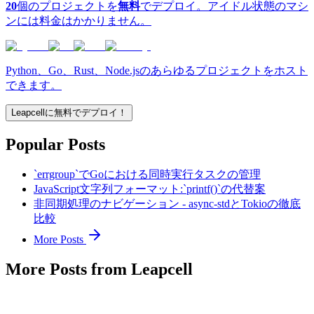
20
個のプロジェクトを
無料
でデプロイ。アイドル状態のマシ
ンには料金はかかりません。
Python、Go、Rust、Node.jsのあらゆるプロジェクトをホスト
できます。
Leapcellに無料でデプロイ！
Popular Posts
`errgroup`でGoにおける同時実行タスクの管理
JavaScript文字列フォーマット:`printf()`の代替案
非同期処理のナビゲーション - async-stdとTokioの徹底
比較
More Posts
More Posts from Leapcell