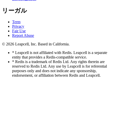
リーガル
Term
Privacy
Fair Use
Report Abuse
© 2026
Leapcell, Inc.
Based in California.
* Leapcell is not affiliated with Redis. Leapcell is a separate
entity that provides a Redis-compatible service.
* Redis is a trademark of Redis Ltd. Any rights therein are
reserved to Redis Ltd. Any use by Leapcell is for referential
purposes only and does not indicate any sponsorship,
endorsement, or affiliation between Redis and Leapcell.