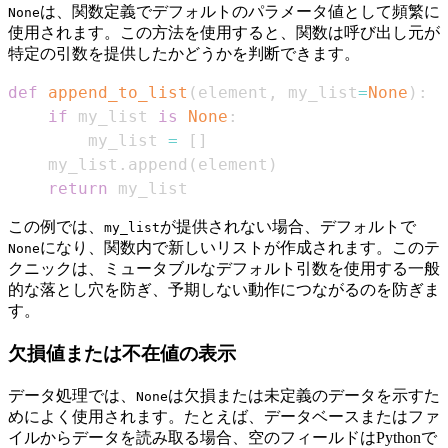
は、関数定義でデフォルトのパラメータ値として頻繁に
None
使用されます。この方法を使用すると、関数は呼び出し元が
特定の引数を提供したかどうかを判断できます。
def
append_to_list
(
element
,
 my_list
=
None
)
:
if
 my_list 
is
None
:
        my_list 
=
[
]
    my_list
.
append
(
element
)
return
 my_list
この例では、
が提供されない場合、デフォルトで
my_list
になり、関数内で新しいリストが作成されます。このテ
None
クニックは、ミュータブルなデフォルト引数を使用する一般
的な落とし穴を防ぎ、予期しない動作につながるのを防ぎま
す。
欠損値または不在値の表示
データ処理では、
は欠損または未定義のデータを示すた
None
めによく使用されます。たとえば、データベースまたはファ
イルからデータを読み取る場合、空のフィールドはPythonで