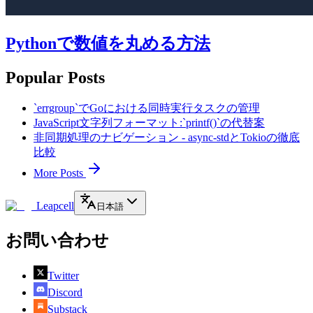
Pythonで数値を丸める方法
Popular Posts
`errgroup`でGoにおける同時実行タスクの管理
JavaScript文字列フォーマット:`printf()`の代替案
非同期処理のナビゲーション - async-stdとTokioの徹底
比較
More Posts
Leapcell
日本語
お問い合わせ
Twitter
Discord
Substack