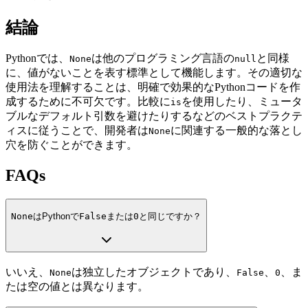
結論
Pythonでは、
は他のプログラミング言語の
と同様
None
null
に、値がないことを表す標準として機能します。その適切な
使用法を理解することは、明確で効果的なPythonコードを作
成するために不可欠です。比較に
を使用したり、ミュータ
is
ブルなデフォルト引数を避けたりするなどのベストプラクテ
ィスに従うことで、開発者は
に関連する一般的な落とし
None
穴を防ぐことができます。
FAQs
None
はPythonで
False
または
0
と同じですか？
いいえ、
は独立したオブジェクトであり、
、
、ま
None
False
0
たは空の値とは異なります。