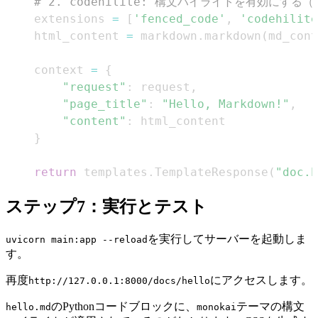
# 2. codehilite: 構文ハイライトを有効にする（
    extensions 
=
[
'fenced_code'
,
'codehilite
    html_content 
=
 markdown
.
markdown
(
md_cont
    context 
=
{
"request"
:
 request
,
"page_title"
:
"Hello, Markdown!"
,
"content"
:
}
return
 templates
.
TemplateResponse
(
"doc.h
ステップ7：実行とテスト
を実行してサーバーを起動しま
uvicorn main:app --reload
す。
再度
にアクセスします。
http://127.0.0.1:8000/docs/hello
のPythonコードブロックに、
テーマの構文
hello.md
monokai