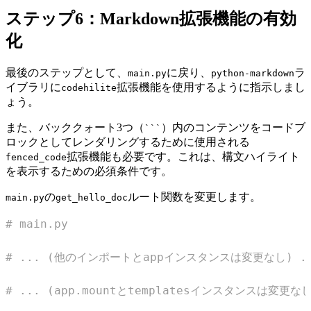
ステップ6：Markdown拡張機能の有効
化
最後のステップとして、
に戻り、
ラ
main.py
python-markdown
イブラリに
拡張機能を使用するように指示しまし
codehilite
ょう。
また、バッククォート3つ（
）内のコンテンツをコードブ
```
ロックとしてレンダリングするために使用される
拡張機能も必要です。これは、構文ハイライト
fenced_code
を表示するための必須条件です。
の
ルート関数を変更します。
main.py
get_hello_doc
# main.py
# ... (他のインポートとappインスタンスは変更なし) .
# ... (app.mountとtemplatesインスタンスは変更なし