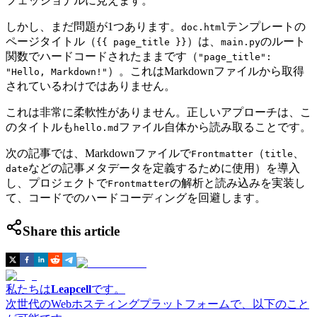
フェッショナルに見えます。
しかし、まだ問題が1つあります。
テンプレートの
doc.html
ページタイトル（
）は、
のルート
{{ page_title }}
main.py
関数でハードコードされたままです（
"page_title":
）。これはMarkdownファイルから取得
"Hello, Markdown!"
されているわけではありません。
これは非常に柔軟性がありません。正しいアプローチは、こ
のタイトルも
ファイル自体から読み取ることです。
hello.md
次の記事では、Markdownファイルで
（
、
Frontmatter
title
などの記事メタデータを定義するために使用）を導入
date
し、プロジェクトで
の解析と読み込みを実装し
Frontmatter
て、コードでのハードコーディングを回避します。
Share this article
私たちは
Leapcell
です。
次世代のWebホスティングプラットフォームで、以下のこと