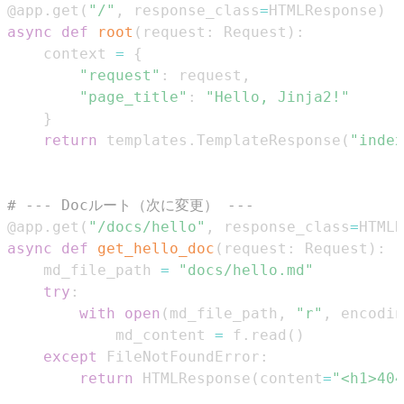
@app
.
get
(
"/"
,
 response_class
=
HTMLResponse
)
async
def
root
(
request
:
 Request
)
:
    context 
=
{
"request"
:
 request
,
"page_title"
:
"Hello, Jinja2!"
}
return
 templates
.
TemplateResponse
(
"index
# --- Docルート（次に変更） ---
@app
.
get
(
"/docs/hello"
,
 response_class
=
HTMLR
async
def
get_hello_doc
(
request
:
 Request
)
:
    md_file_path 
=
"docs/hello.md"
try
:
with
open
(
md_file_path
,
"r"
,
 encodin
            md_content 
=
 f
.
read
(
)
except
 FileNotFoundError
:
return
 HTMLResponse
(
content
=
"<h1>404