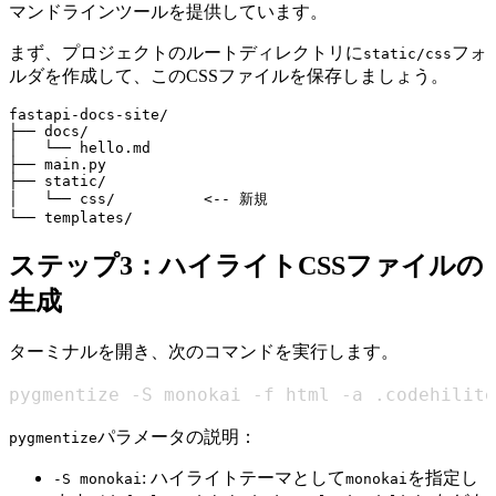
マンドラインツールを提供しています。
まず、プロジェクトのルートディレクトリに
フォ
static/css
ルダを作成して、このCSSファイルを保存しましょう。
fastapi-docs-site/

├── docs/

│   └── hello.md

├── main.py

├── static/

│   └── css/          <-- 新規

ステップ3：ハイライトCSSファイルの
生成
ターミナルを開き、次のコマンドを実行します。
pygmentize -S monokai -f html -a .codehilite
パラメータの説明：
pygmentize
: ハイライトテーマとして
を指定し
-S monokai
monokai