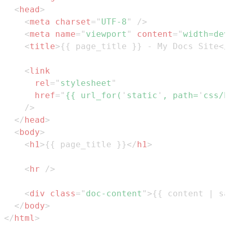
<
head
>
<
meta
charset
=
"
UTF-8
"
/>
<
meta
name
=
"
viewport
"
content
=
"
width=dev
<
title
>
{{ page_title }} - My Docs Site
</
<
link
rel
=
"
stylesheet
"
href
=
"
{{ url_for(
'
static
'
, path=
'
css/h
/>
</
head
>
<
body
>
<
h1
>
{{ page_title }}
</
h1
>
<
hr
/>
<
div
class
=
"
doc-content
"
>
{{ content | sa
</
body
>
</
html
>