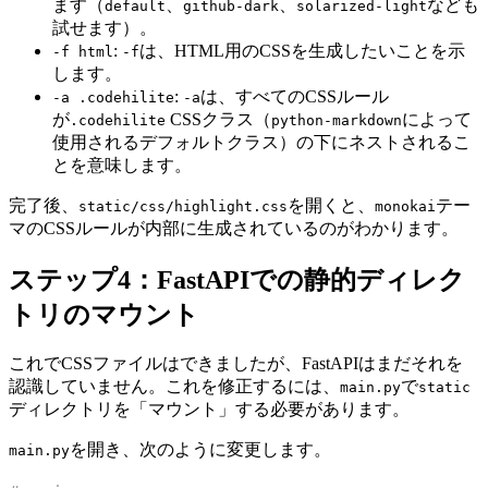
ます（
、
、
なども
default
github-dark
solarized-light
試せます）。
:
は、HTML用のCSSを生成したいことを示
-f html
-f
します。
:
は、すべてのCSSルール
-a .codehilite
-a
が
CSSクラス（
によって
.codehilite
python-markdown
使用されるデフォルトクラス）の下にネストされるこ
とを意味します。
完了後、
を開くと、
テー
static/css/highlight.css
monokai
マのCSSルールが内部に生成されているのがわかります。
ステップ4：FastAPIでの静的ディレク
トリのマウント
これでCSSファイルはできましたが、FastAPIはまだそれを
認識していません。これを修正するには、
で
main.py
static
ディレクトリを「マウント」する必要があります。
を開き、次のように変更します。
main.py