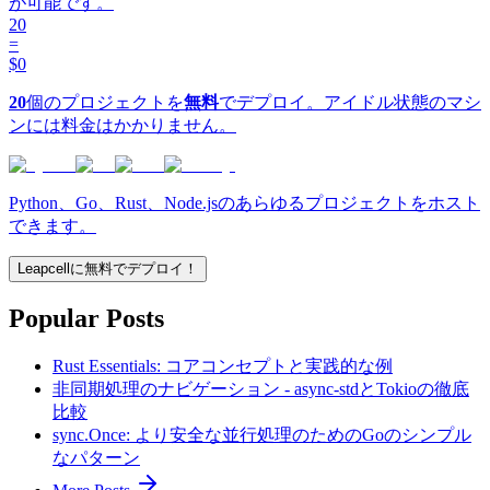
が可能です。
20
=
$0
20
個のプロジェクトを
無料
でデプロイ。アイドル状態のマシ
ンには料金はかかりません。
Python、Go、Rust、Node.jsのあらゆるプロジェクトをホスト
できます。
Leapcellに無料でデプロイ！
Popular Posts
Rust Essentials: コアコンセプトと実践的な例
非同期処理のナビゲーション - async-stdとTokioの徹底
比較
sync.Once: より安全な並行処理のためのGoのシンプル
なパターン