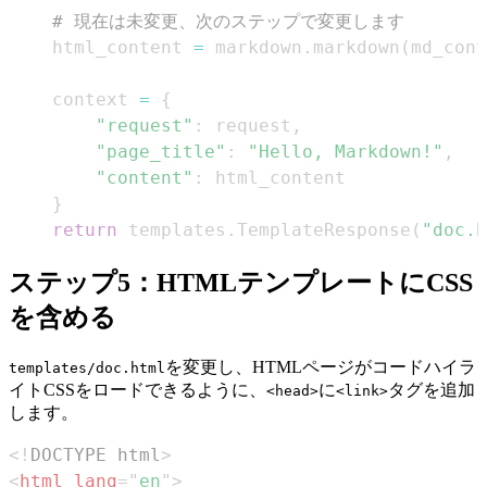
# 現在は未変更、次のステップで変更します
    html_content 
=
 markdown
.
markdown
(
md_cont
    context 
=
{
"request"
:
 request
,
"page_title"
:
"Hello, Markdown!"
,
"content"
:
}
return
 templates
.
TemplateResponse
(
"doc.h
ステップ5：HTMLテンプレートにCSS
を含める
を変更し、HTMLページがコードハイラ
templates/doc.html
イトCSSをロードできるように、
に
タグを追加
<head>
<link>
します。
<!
DOCTYPE
html
>
<
html
lang
=
"
en
"
>