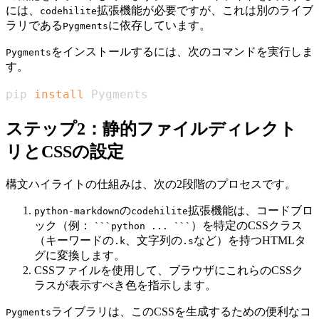
には、
拡張機能が必要ですが、これは別のライブ
codehilite
ラリである
に依存しています。
Pygments
をインストールするには、次のコマンドを実行しま
Pygments
す。
pip 
install
 Pygments
ステップ2：静的ファイルディレクト
リとCSSの設定
構文ハイライトの仕組みは、次の2段階のプロセスです。
の
拡張機能は、コードブロ
python-markdown
codehilite
ック（例：
）を特定のCSSクラス
```python ... ```
（キーワードの
、文字列の
など）を持つHTMLタ
.k
.s
グに変換します。
CSSファイルを使用して、ブラウザにこれらのCSSク
ラスが表示すべき色を指示します。
ライブラリは、このCSSを生成するための便利なコ
Pygments