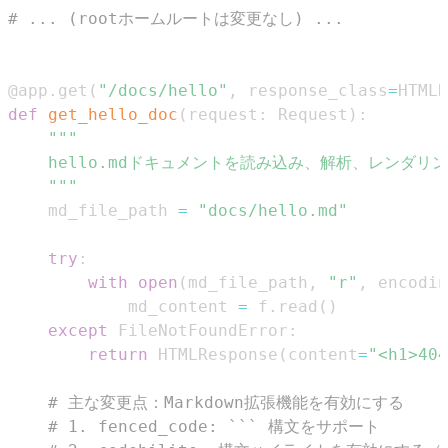
# ... (rootホームルートは変更なし) ...
@app
.
get
(
"/docs/hello"
,
 response_class
=
HTMLR
def
get_hello_doc
(
request
:
 Request
)
:
    """
    md_file_path 
=
"docs/hello.md"
try
:
with
open
(
md_file_path
,
"r"
,
 encodin
            md_content 
=
 f
.
read
(
)
except
 FileNotFoundError
:
return
 HTMLResponse
(
content
=
"<h1>404
# 主な変更点：Markdown拡張機能を有効にする
# 1. fenced_code: ``` 構文をサポート