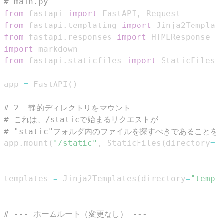
# main.py
from
 fastapi 
import
 FastAPI
,
from
 fastapi
.
templating 
import
from
 fastapi
.
responses 
import
import
from
 fastapi
.
staticfiles 
import
 StaticFiles 
app 
=
 FastAPI
(
)
# 2. 静的ディレクトリをマウント
# これは、/staticで始まるリクエストが
# "static"フォルダ内のファイルを探すべきであることをF
app
.
mount
(
"/static"
,
 StaticFiles
(
directory
=
"
templates 
=
 Jinja2Templates
(
directory
=
"templ
# --- ホームルート（変更なし） ---