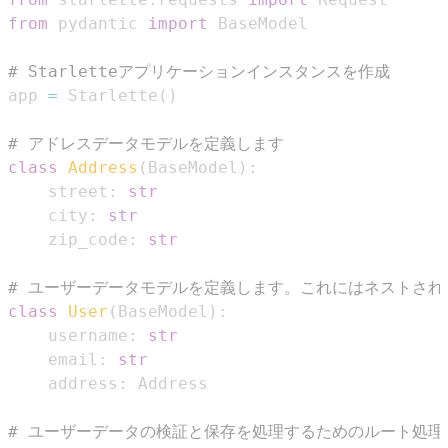
from
 pydantic 
import
# Starletteアプリケーションインスタンスを作成
app 
=
 Starlette
(
)
# アドレスデータモデルを定義します
class
Address
(
BaseModel
)
:
    street
:
str
    city
:
str
    zip_code
:
str
# ユーザーデータモデルを定義します。これにはネストされ
class
User
(
BaseModel
)
:
    username
:
str
    email
:
str
    address
:
# ユーザーデータの検証と保存を処理するためのルート処理