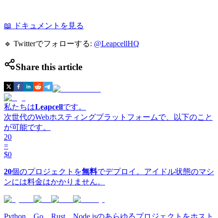
📖 ドキュメントを見る
🔹 Twitterでフォローする:
@LeapcellHQ
Share this article
私たちは
Leapcell
です。
次世代のWebホスティングプラットフォームで、以下のこと
が可能です。
20
=
$0
20
個のプロジェクトを
無料
でデプロイ。アイドル状態のマシ
ンには料金はかかりません。
Python、Go、Rust、Node.jsのあらゆるプロジェクトをホスト