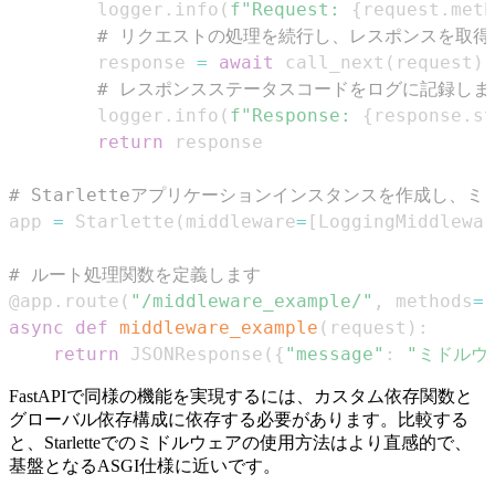
        logger
.
info
(
f"Request: 
{
request
.
meth
# リクエストの処理を続行し、レスポンスを取得
        response 
=
await
 call_next
(
request
)
# レスポンスステータスコードをログに記録しま
        logger
.
info
(
f"Response: 
{
response
.
st
return
# Starletteアプリケーションインスタンスを作成し、
app 
=
 Starlette
(
middleware
=
[
LoggingMiddlewar
# ルート処理関数を定義します
@app
.
route
(
"/middleware_example/"
,
 methods
=
[
async
def
middleware_example
(
request
)
:
return
 JSONResponse
(
{
"message"
:
"ミドルウ
FastAPIで同様の機能を実現するには、カスタム依存関数と
グローバル依存構成に依存する必要があります。比較する
と、Starletteでのミドルウェアの使用方法はより直感的で、
基盤となるASGI仕様に近いです。