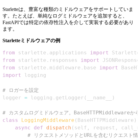
Starletteは、豊富な種類のミドルウェアをサポートしていま
す。たとえば、単純なログミドルウェアを追加すると、
FastAPIでは特定の依存性注入を介して実装する必要があり
ます。
Starletteミドルウェアの例
from
 starlette
.
applications 
import
from
 starlette
.
responses 
import
from
 starlette
.
middleware
.
base 
import
import
# ロガーを設定
logger 
=
 logging
.
getLogger
(
__name__
)
# カスタムログミドルウェア。BaseHTTPMiddlewareか
class
LoggingMiddleware
(
BaseHTTPMiddleware
)
:
async
def
dispatch
(
self
,
 request
,
 call_n
# リクエストメソッドとURLを含むリクエスト