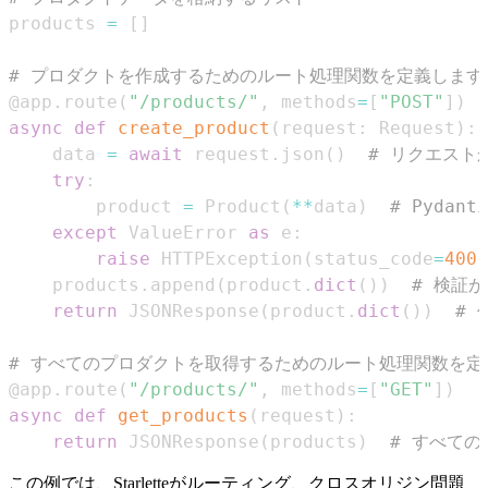
products 
=
[
]
# プロダクトを作成するためのルート処理関数を定義します
@app
.
route
(
"/products/"
,
 methods
=
[
"POST"
]
)
async
def
create_product
(
request
:
 Request
)
:
    data 
=
await
 request
.
json
(
)
# リクエスト
try
:
        product 
=
 Product
(
**
data
)
# Pyda
except
 ValueError 
as
 e
:
raise
 HTTPException
(
status_code
=
400
,
    products
.
append
(
product
.
dict
(
)
)
# 検証
return
 JSONResponse
(
product
.
dict
(
)
)
#
# すべてのプロダクトを取得するためのルート処理関数を定
@app
.
route
(
"/products/"
,
 methods
=
[
"GET"
]
)
async
def
get_products
(
request
)
:
return
 JSONResponse
(
products
)
# すべて
この例では、Starletteがルーティング、クロスオリジン問題