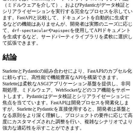
（ミドルウェアを介して）、およびPydanticがデータ検証と
シリアライゼーションを実行する完全なプロセスを示してい
ます。FastAPIと比較して、ドキュメントを自動的に生成す
るなどの機能はありませんが、開発者は実際のニーズに応じ
て、
や
を使用してAPIドキュメント
drf-spectacular
apispec
を生成するなど、サードパーティライブラリを柔軟に選択し
て拡張できます。
結論
StarletteとPydanticの組み合わせにより、FastAPIのカプセル化
に頼らずに、高性能で機能豊富なAPIを構築できます。
Starletteは柔軟なASGIアプリケーション基盤を提供し、非同
期処理、ミドルウェア、WebSocketなどのコア機能をサポー
トします。Pydanticはデータ検証とシリアライゼーションに
焦点を当てています。FastAPIは開発プロセスを簡素化しま
すが、StarletteとPydanticを直接使用すると、開発者は基盤と
なる原則をより深く理解し、プロジェクトの要件に応じて高
度にカスタマイズされた調整を行い、複雑なシナリオでより
強力な適応性を示すことができます。