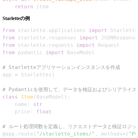
return
 item
Starletteの例
from
 starlette
.
applications 
import
from
 starlette
.
responses 
import
from
 starlette
.
requests 
import
from
 pydantic 
import
# Starletteアプリケーションインスタンスを作成
app 
=
 Starlette
(
)
# Pydanticを使用して、データを検証およびシリアラ
class
Item
(
BaseModel
)
:
    name
:
str
    price
:
float
# ルート処理関数を定義し、リクエストデータと検証ロジッ
@app
.
route
(
"/starlette_items/"
,
 methods
=
[
"PO