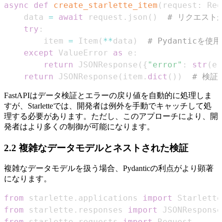
async
def
create_starlette_item
(
request
:
 Req
    data 
=
await
 request
.
json
(
)
# リクエスト
try
:
        item 
=
 Item
(
**
data
)
# Pydantic
except
 ValueError 
as
 e
:
return
 JSONResponse
(
{
"error"
:
str
(
e
)
return
 JSONResponse
(
item
.
dict
(
)
)
# 検
FastAPIはデータ検証とエラーの戻り値を自動的に処理しま
すが、Starletteでは、開発者は例外を手動でキャッチして処
理する必要があります。ただし、このアプローチにより、開
発者はより多くの制御が可能になります。
2.2 複雑なデータモデルとネストされた検証
複雑なデータモデルを扱う場合、Pydanticの利点がより顕著
になります。
from
 starlette
.
applications 
import
from
 starlette
.
responses 
import
from
 starlette
.
requests 
import