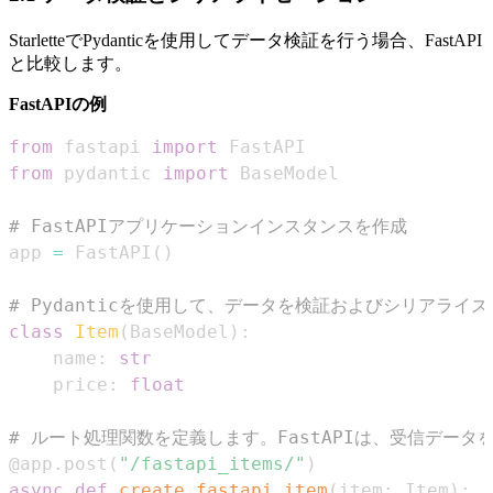
StarletteでPydanticを使用してデータ検証を行う場合、FastAPI
と比較します。
FastAPIの例
from
 fastapi 
import
from
 pydantic 
import
# FastAPIアプリケーションインスタンスを作成
app 
=
 FastAPI
(
)
# Pydanticを使用して、データを検証およびシリアラ
class
Item
(
BaseModel
)
:
    name
:
str
    price
:
float
# ルート処理関数を定義します。FastAPIは、受信デー
@app
.
post
(
"/fastapi_items/"
)
async
def
create_fastapi_item
(
item
:
 Item
)
: