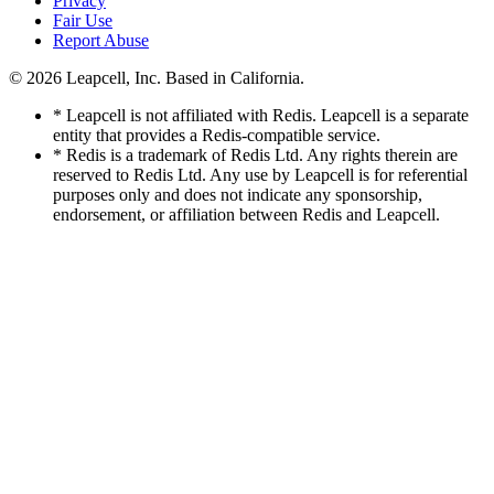
Privacy
Fair Use
Report Abuse
© 2026
Leapcell, Inc.
Based in California.
* Leapcell is not affiliated with Redis. Leapcell is a separate
entity that provides a Redis-compatible service.
* Redis is a trademark of Redis Ltd. Any rights therein are
reserved to Redis Ltd. Any use by Leapcell is for referential
purposes only and does not indicate any sponsorship,
endorsement, or affiliation between Redis and Leapcell.