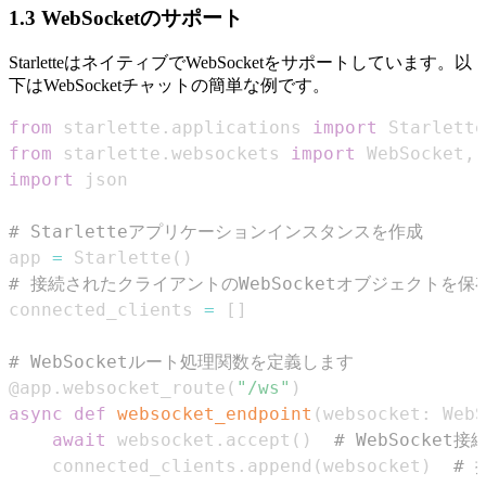
1.3 WebSocketのサポート
StarletteはネイティブでWebSocketをサポートしています。以
下はWebSocketチャットの簡単な例です。
from
 starlette
.
applications 
import
from
 starlette
.
websockets 
import
 WebSocket
,
import
# Starletteアプリケーションインスタンスを作成
app 
=
 Starlette
(
)
# 接続されたクライアントのWebSocketオブジェクトを保
connected_clients 
=
[
]
# WebSocketルート処理関数を定義します
@app
.
websocket_route
(
"/ws"
)
async
def
websocket_endpoint
(
websocket
:
 WebS
await
 websocket
.
accept
(
)
# WebSocket
    connected_clients
.
append
(
websocket
)
#