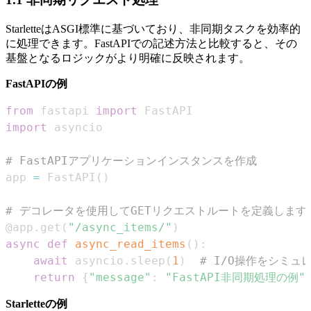
StarletteはASGI標準に基づいており、非同期タスクを効率的
に処理できます。FastAPIでの記述方法と比較すると、その
基盤となるロジックがより明確に反映されます。
FastAPIの例
from
 fastapi 
import
import
# FastAPIアプリケーションインスタンスを作成
app 
=
 FastAPI
(
)
# デコレータを使用してGETリクエストルートを定義しま
@app
.
get
(
"/async_items/"
)
async
def
async_read_items
(
)
:
await
 asyncio
.
sleep
(
1
)
# I/O操作をシミ
return
{
"message"
:
"FastAPI非同期処理の例"
Starletteの例