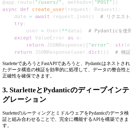
@app
.
route
(
"/users/"
,
 methods
=
[
"POST"
]
)
async
def
create_user
(
request
:
 Request
)
:
    data 
=
await
 request
.
json
(
)
# リクエスト
try
:
        user 
=
 User
(
**
data
)
# Pydantic
except
 ValueError 
as
 e
:
return
 JSONResponse
(
{
"error"
:
str
(
e
)
return
 JSONResponse
(
user
.
dict
(
)
)
# 検
StarletteであろうとFastAPIであろうと、Pydanticはネストされ
たデータ構造の検証を効率的に処理して、データの整合性と
正確性を確保できます。
3. StarletteとPydanticのディープインテ
グレーション
StarletteのルーティングとミドルウェアをPydanticのデータ検
証と組み合わせることで、完全に機能するAPIを構築できま
す。