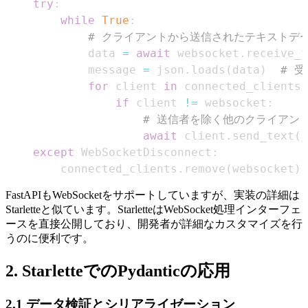
try
:
while
True
:
# クライアントから送信されたテキストデ
            data 
=
await
 websocket
.
receive_t
            message 
=
 json
.
loads
(
data
)
# 
for
 client 
in
 connected_clients
:
if
 client 
!=
 websocket
:
# 送信者を除く他のクライアン
await
 client
.
send_text
(
j
except
 WebSocketDisconnect
:
        connected_clients
.
remove
(
websocket
)
FastAPIもWebSocketをサポートしていますが、実装の詳細は
Starletteと似ています。StarletteはWebSocket処理インターフェ
ースを直接公開しており、開発者が詳細なカスタマイズを行
うのに便利です。
2. StarletteでのPydanticの応用
2.1 データ検証とシリアライゼーション