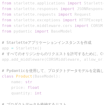
from
 starlette
.
applications 
import
from
 starlette
.
responses 
import
from
 starlette
.
requests 
import
from
 starlette
.
exceptions 
import
from
 starlette
.
middleware
.
cors 
import
from
 pydantic 
import
# Starletteアプリケーションインスタンスを作成
app 
=
 Starlette
(
)
# すべてのオリジンからのリクエストを許可するために、C
app
.
add_middleware
(
CORSMiddleware
,
 allow_ori
# Pydanticを使用して、プロダクトデータモデルを定義し
class
Product
(
BaseModel
)
:
    name
:
str
    price
:
float
    quantity
:
int
# プロダクトデータを格納するリスト