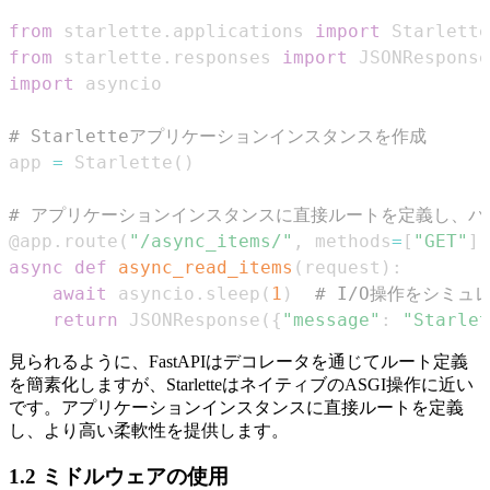
from
 starlette
.
applications 
import
from
 starlette
.
responses 
import
import
# Starletteアプリケーションインスタンスを作成
app 
=
 Starlette
(
)
# アプリケーションインスタンスに直接ルートを定義し、
@app
.
route
(
"/async_items/"
,
 methods
=
[
"GET"
]
)
async
def
async_read_items
(
request
)
:
await
 asyncio
.
sleep
(
1
)
# I/O操作をシミ
return
 JSONResponse
(
{
"message"
:
"Starl
見られるように、FastAPIはデコレータを通じてルート定義
を簡素化しますが、StarletteはネイティブのASGI操作に近い
です。アプリケーションインスタンスに直接ルートを定義
し、より高い柔軟性を提供します。
1.2 ミドルウェアの使用