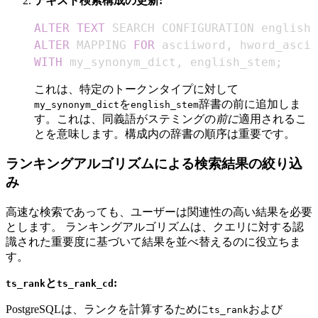
テキスト検索構成の更新:
ALTER
TEXT
ALTER
 MAPPING 
FOR
 asciiword
,
 hword_ascii
WITH
 my_synonym_dict
,
 english_stem
;
これは、特定のトークンタイプに対して
を
辞書の前に追加しま
my_synonym_dict
english_stem
す。これは、同義語がステミングの
前に
適用されるこ
とを意味します。構成内の辞書の順序は重要です。
ランキングアルゴリズムによる検索結果の絞り込
み
高速な検索であっても、ユーザーは関連性の高い結果を必要
とします。 ランキングアルゴリズムは、クエリに対する認
識された重要度に基づいて結果を並べ替えるのに役立ちま
す。
と
:
ts_rank
ts_rank_cd
PostgreSQLは、ランクを計算するために
および
ts_rank