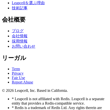
Leapcellを選ぶ理由
技術記事
会社概要
ブログ
会社情報
採用情報
お問い合わせ
リーガル
Term
Privacy
Fair Use
Report Abuse
© 2026
Leapcell, Inc.
Based in California.
* Leapcell is not affiliated with Redis. Leapcell is a separate
entity that provides a Redis-compatible service.
* Redis is a trademark of Redis Ltd. Any rights therein are