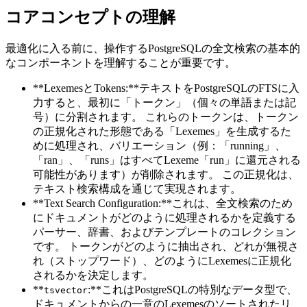
コアコンセプトの理解
最適化に入る前に、操作するPostgreSQLの全文検索の基本的
なコンポーネントを理解することが重要です。
**LexemesとTokens:**テキストをPostgreSQLのFTSに入
力すると、最初に「トークン」（個々の単語または記
号）に分割されます。 これらのトークンは、トークン
の正規化された形態である「Lexemes」を生成するた
めに処理され、バリエーション（例：「running」、
「ran」、「runs」はすべてLexeme「run」に還元される
可能性があります）が削除されます。 この正規化は、
テキスト検索構成を通じて実現されます。
**Text Search Configuration:**これは、全文検索のため
にドキュメントがどのように処理されるかを定義する
パーサー、辞書、およびテンプレートのコレクション
です。 トークンがどのように抽出され、どれが無視さ
れ（ストップワード）、どのようにLexemesに正規化
されるかを決定します。
**
:**これはPostgreSQLの特別なデータ型で、
tsvector
ドキュメントからの一意のLexemesのソートされたリ