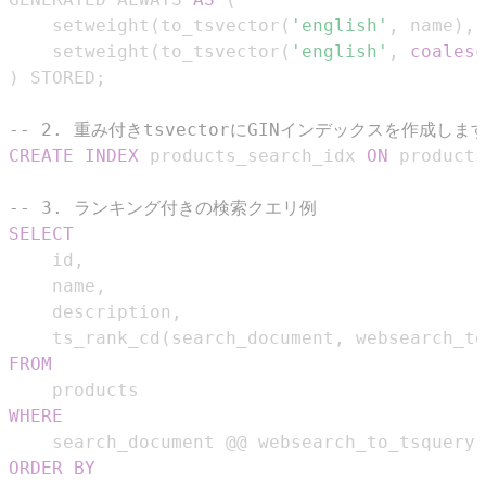
    setweight
(
to_tsvector
(
'english'
,
 name
)
,
    setweight
(
to_tsvector
(
'english'
,
coalesc
)
 STORED
;
-- 2. 重み付きtsvectorにGINインデックスを作成しま
CREATE
INDEX
 products_search_idx 
ON
 products
-- 3. ランキング付きの検索クエリ例
SELECT
    id
,
    name
,
    description
,
    ts_rank_cd
(
search_document
,
 websearch_to
FROM
WHERE
    search_document @@ websearch_to_tsquery
(
ORDER
BY