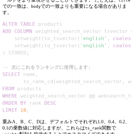
title
での一致は、
での一致よりも重要になる場合がありま
body
す。
ALTER
TABLE
ADD
COLUMN
 weighted_search_vector tsvector G
    setweight
(
to_tsvector
(
'english'
,
coalesc
    setweight
(
to_tsvector
(
'english'
,
coalesc
)
 STORED
;
-- 次にこれをランキングに使用します:
SELECT
 name
,
       ts_rank_cd
(
weighted_search_vector
,
 we
FROM
WHERE
 weighted_search_vector @@ websearch_to
ORDER
BY
 rank 
DESC
LIMIT
10
;
重みA、B、C、Dは、デフォルトでそれぞれ1.0、0.4、0.2、
0.1の乗数値に対応しますが、これらは
関数で
ts_rank