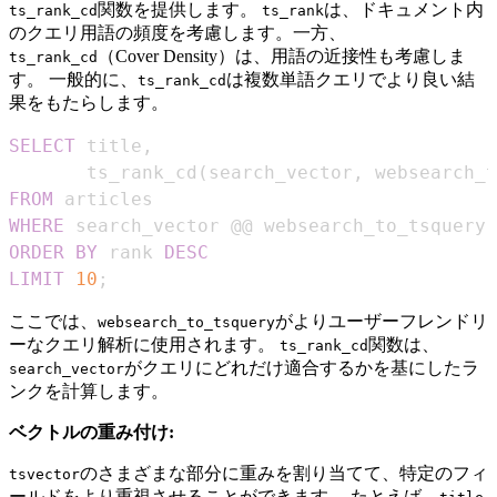
関数を提供します。
は、ドキュメント内
ts_rank_cd
ts_rank
のクエリ用語の頻度を考慮します。一方、
（Cover Density）は、用語の近接性も考慮しま
ts_rank_cd
す。 一般的に、
は複数単語クエリでより良い結
ts_rank_cd
果をもたらします。
SELECT
 title
,
       ts_rank_cd
(
search_vector
,
 websearch_t
FROM
WHERE
 search_vector @@ websearch_to_tsquery
(
ORDER
BY
 rank 
DESC
LIMIT
10
;
ここでは、
がよりユーザーフレンドリ
websearch_to_tsquery
ーなクエリ解析に使用されます。
関数は、
ts_rank_cd
がクエリにどれだけ適合するかを基にしたラ
search_vector
ンクを計算します。
ベクトルの重み付け:
のさまざまな部分に重みを割り当てて、特定のフィ
tsvector
ールドをより重視させることができます。 たとえば、