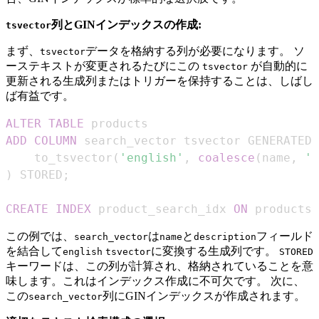
列とGINインデックスの作成:
tsvector
まず、
データを格納する列が必要になります。 ソ
tsvector
ーステキストが変更されるたびにこの
が自動的に
tsvector
更新される生成列またはトリガーを保持することは、しばし
ば有益です。
ALTER
TABLE
ADD
COLUMN
 search_vector tsvector GENERATED 
    to_tsvector
(
'english'
,
coalesce
(
name
,
''
)
 STORED
;
CREATE
INDEX
 product_search_idx 
ON
 products 
この例では、
は
と
フィールド
search_vector
name
description
を結合して
に変換する生成列です。
english
tsvector
STORED
キーワードは、この列が計算され、格納されていることを意
味します。これはインデックス作成に不可欠です。 次に、
この
列にGINインデックスが作成されます。
search_vector