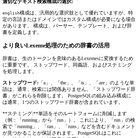
適切なテキスト検索構成の選択:
構成は、汎用的な選択肢として優れていますが、特
english
定の言語またはドメインではカスタム構成が必要になる場合
があります。 構成は、パーサー、テンプレート、および辞
書を定義します。
より良いLexeme処理のための辞書の活用
辞書は、生のトークンを意味のあるLexemesに変換するため
に重要です。 ストップワード、同義語、およびステミング
を処理します。
ストップワード:
「a」、「the」、「is」、「are」のような単
語は、通常、検索には関係ありません。「ストップワード辞
書」がこれらを削除します。 PostgreSQLの組み込み構成に
は通常、1つのストップワード辞書が含まれています。
**ステミング:**単語をそのルートフォームに削減します
（例：「running」から「run」）。 これにより、「run」の検
索で「running」、「ran」、「runs」などを含むドキュメント
が見つかることが保証されます。 PostgreSQLはこれに