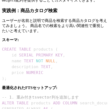
配列を提供することでカスタマイズできます。
weights
実践例：商品カタログ検索
ユーザーが名前と説明で商品を検索する商品カタログを考え
てみましょう。 商品名での検索をより高い関連性で重視し
たいと考えています。
スキーマ:
CREATE
TABLE
 products 
(
    id 
SERIAL
PRIMARY
KEY
,
    name 
TEXT
NOT
NULL
,
    description 
TEXT
,
    price 
NUMERIC
)
;
最適化されたFTSセットアップ:
-- 1. 重み付きtsvector列を追加します
ALTER
TABLE
 products 
ADD
COLUMN
GENERATED ALWAYS 
AS
(