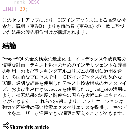
    rank 
DESC
LIMIT
20
;
このセットアップにより、GINインデックスによる高速な検
索と、説明（重みB）よりも商品名（重みA）の一致に基づ
いた結果の優先順位付けが保証されます。
結論
PostgreSQLの全文検索の最適化は、インデックス作成戦略の
慎重な計画、テキスト処理のためのインテリジェントな辞書
の利用、およびランキングアルゴリズムの賢明な適用を含
む、多面的なプロセスです。 GINインデックスの効果的な
実装、適切な辞書を使用したテキスト検索構成のカスタマイ
ズ、および重み付き
を使用した
の活用に
tsvector
ts_rank_cd
より、検索結果の速度と関連性の両方を大幅に向上させるこ
とができます。 これらの技術により、アプリケーションは
強力で応答性の高い検索エクスペリエンスを提供し、生のデ
ータをユーザーが活用できる洞察に変えることができます。
Share this article