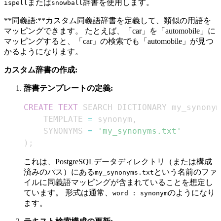
または
辞書を使用します。
ispell
snowball
**同義語:**カスタム同義語辞書を定義して、類似の用語を
マッピングできます。 たとえば、「car」を「automobile」に
マッピングすると、「car」の検索でも「automobile」が見つ
かるようになります。
カスタム辞書の作成:
辞書テンプレートの定義:
CREATE
TEXT
 SEARCH DICTIONARY my_synonym
    TEMPLATE 
=
 synonym
,
    SYNONYMS 
=
'my_synonyms.txt'
)
;
これは、PostgreSQLデータディレクトリ（または構成
済みのパス）にある
という名前のファ
my_synonyms.txt
イルに同義語マッピングが含まれていることを想定し
ています。 形式は通常、
のようになり
word : synonym
ます。