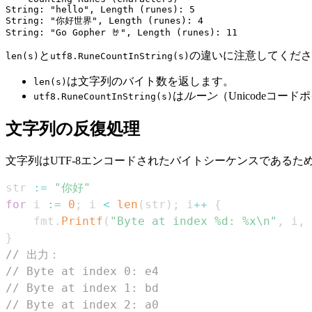
String: "hello", Length (runes): 5

String: "你好世界", Length (runes): 4

と
の違いに注意してくださ
len(s)
utf8.RuneCountInString(s)
は文字列のバイト数を返します。
len(s)
は
ルーン
（Unicodeコ
utf8.RuneCountInString(s)
文字列の反復処理
文字列はUTF-8エンコードされたバイトシーケンスであるた
str 
:=
"你好"
for
 i 
:=
0
;
 i 
<
len
(
str
)
;
 i
++
{
	fmt
.
Printf
(
"Byte at index %d: %x\n"
,
 i
,
 
}
// 出力：
// Byte at index 0: e4
// Byte at index 1: bd
// Byte at index 2: a0