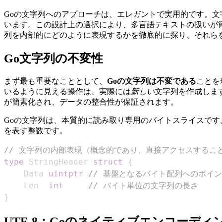
Goの文字列へのアプローチは、エレガントで実用的です。文字
います。この設計上の選択により、多言語テキストの扱​​いが
列を内部的にどのように表現するかを徹底的に探り、それら
Go文字列の不変性
まず最も重要なこととして、
Goの文字列は不変である
ことを
いるように見える操作は、実際には
新しい
文字列を作成しま
が簡素化され、データの整合性が保証されます。
Goの文字列は、本質的に読み取り専用のバイトスライスで
を表す整数です。
// 文字列の内部表現（概念的であり、直接アクセスするこ
type
 StringHeader 
struct
{
	Data 
uintptr
// 基盤となるバイト配列へのポイ
	Len  
int
// バイト単位の文字列の長さ
}
UTF-8：Goのネイティブエンコーディ