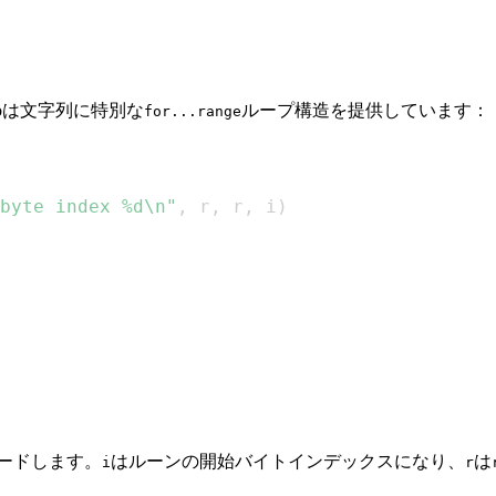
Goは文字列に特別な
ループ構造を提供しています：
for...range
byte index %d\n"
,
 r
,
 r
,
 i
)
ードします。
はルーンの開始バイトインデックスになり、
は
i
r