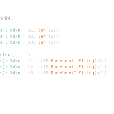
字を含む
s): %d\n"
,
 s1
,
len
(
s1
)
)
s): %d\n"
,
 s2
,
len
(
s2
)
)
s): %d\n"
,
 s3
,
len
(
s3
)
)
cters) ---"
)
s): %d\n"
,
 s1
,
 utf8
.
RuneCountInString
(
s1
)
)
s): %d\n"
,
 s2
,
 utf8
.
RuneCountInString
(
s2
)
)
s): %d\n"
,
 s3
,
 utf8
.
RuneCountInString
(
s3
)
)