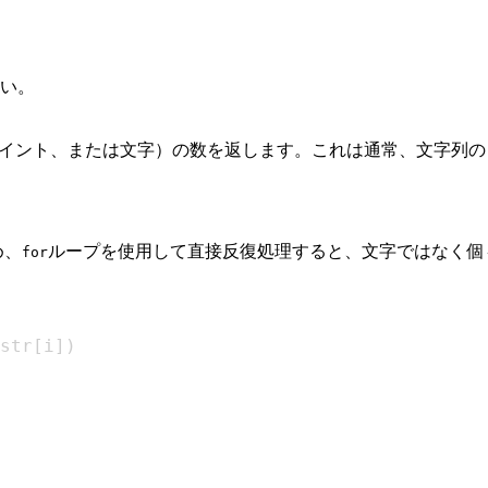
い。
ードポイント、または文字）の数を返します。これは通常、文字
め、
ループを使用して直接反復処理すると、文字ではなく個
for
str
[
i
]
)