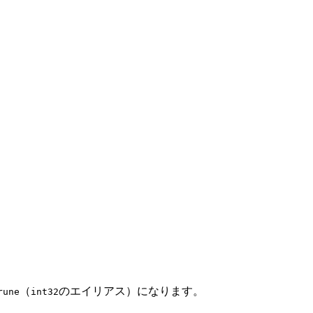
（
のエイリアス）になります。
rune
int32