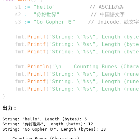
	s1 
:=
"hello"
// ASCIIのみ
	s2 
:=
"你好世界"
// 中国語文字
	s3 
:=
"Go Gopher 🤘"
// Unicode、絵文
	fmt
.
Printf
(
"String: \"%s\", Length (byte
	fmt
.
Printf
(
"String: \"%s\", Length (byte
	fmt
.
Printf
(
"String: \"%s\", Length (byte
	fmt
.
Println
(
"\n--- Counting Runes (Chara
	fmt
.
Printf
(
"String: \"%s\", Length (rune
	fmt
.
Printf
(
"String: \"%s\", Length (rune
	fmt
.
Printf
(
"String: \"%s\", Length (rune
}
出力：
String: "hello", Length (bytes): 5

String: "你好世界", Length (bytes): 12

String: "Go Gopher 🤘", Length (bytes): 13

--- Counting Runes (Characters) ---
