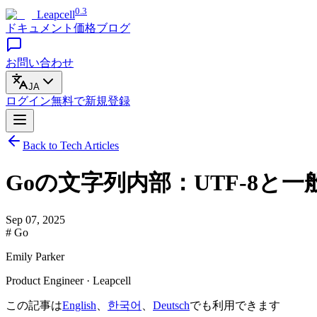
0.3
Leapcell
ドキュメント
価格
ブログ
お問い合わせ
JA
ログイン
無料で
新規登録
Back to Tech Articles
Goの文字列内部：UTF-8と
Sep 07, 2025
# Go
Emily Parker
Product Engineer · Leapcell
この記事は
English
、
한국어
、
Deutsch
でも利用できます