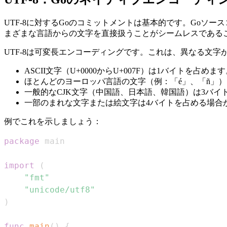
UTF-8に対するGoのコミットメントは基本的です。Goソ
まざまな言語からの文字を直接扱うことがシームレスである
UTF-8は可変長エンコーディングです。これは、異なる文
ASCII文字（U+0000からU+007F）は1バイトを占めま
ほとんどのヨーロッパ言語の文字（例：「é」、「ñ」）
一般的なCJK文字（中国語、日本語、韓国語）は3バイ
一部のまれな文字または絵文字は4バイトを占める場合
例でこれを示しましょう：
package
import
(
"fmt"
"unicode/utf8"
)
func
main
(
)
{