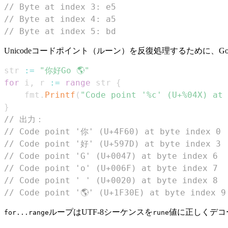
// Byte at index 3: e5
// Byte at index 4: a5
// Byte at index 5: bd
Unicodeコードポイント（ルーン）を反復処理するために、
str 
:=
"你好Go 🌎"
for
 i
,
 r 
:=
range
 str 
{
	fmt
.
Printf
(
"Code point '%c' (U+%04X) at 
}
// 出力：
// Code point '你' (U+4F60) at byte index 0
// Code point '好' (U+597D) at byte index 3
// Code point 'G' (U+0047) at byte index 6
// Code point 'o' (U+006F) at byte index 7
// Code point ' ' (U+0020) at byte index 8
// Code point '🌎' (U+1F30E) at byte index 9
ループはUTF-8シーケンスを
値に正しくデコ
for...range
rune