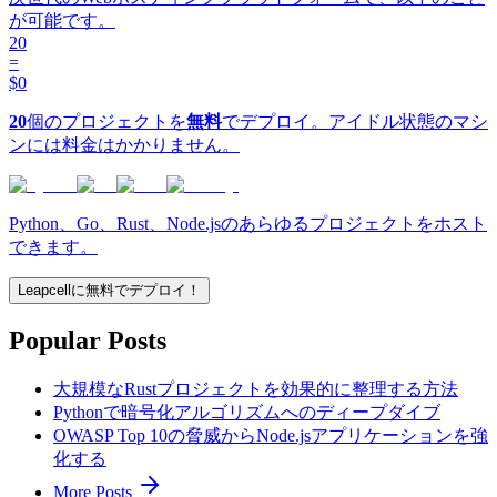
が可能です。
20
=
$0
20
個のプロジェクトを
無料
でデプロイ。アイドル状態のマシ
ンには料金はかかりません。
Python、Go、Rust、Node.jsのあらゆるプロジェクトをホスト
できます。
Leapcellに無料でデプロイ！
Popular Posts
大規模なRustプロジェクトを効果的に整理する方法
Pythonで暗号化アルゴリズムへのディープダイブ
OWASP Top 10の脅威からNode.jsアプリケーションを強
化する
More Posts