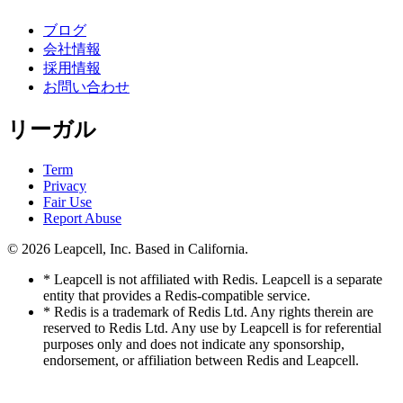
ブログ
会社情報
採用情報
お問い合わせ
リーガル
Term
Privacy
Fair Use
Report Abuse
© 2026
Leapcell, Inc.
Based in California.
* Leapcell is not affiliated with Redis. Leapcell is a separate
entity that provides a Redis-compatible service.
* Redis is a trademark of Redis Ltd. Any rights therein are
reserved to Redis Ltd. Any use by Leapcell is for referential
purposes only and does not indicate any sponsorship,
endorsement, or affiliation between Redis and Leapcell.