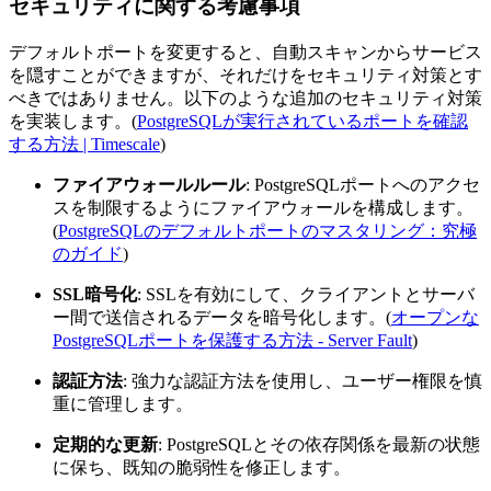
セキュリティに関する考慮事項
デフォルトポートを変更すると、自動スキャンからサービス
を隠すことができますが、それだけをセキュリティ対策とす
べきではありません。以下のような追加のセキュリティ対策
を実装します。(
PostgreSQLが実行されているポートを確認
する方法 | Timescale
)
ファイアウォールルール
: PostgreSQLポートへのアクセ
スを制限するようにファイアウォールを構成します。
(
PostgreSQLのデフォルトポートのマスタリング：究極
のガイド
)
SSL暗号化
: SSLを有効にして、クライアントとサーバ
ー間で送信されるデータを暗号化します。(
オープンな
PostgreSQLポートを保護する方法 - Server Fault
)
認証方法
: 強力な認証方法を使用し、ユーザー権限を慎
重に管理します。
定期的な更新
: PostgreSQLとその依存関係を最新の状態
に保ち、既知の脆弱性を修正します。