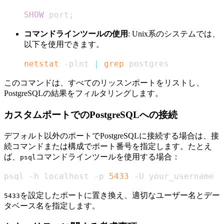
SHOW
 port
;
コマンドラインツールの使用
: Unix系のシステムでは、
以下を使用できます。
netstat
 -plnt 
|
grep
 postgres
このコマンドは、すべてのリッスンポートをリストし、
PostgreSQLの結果をフィルタリングします。
カスタムポートでのPostgreSQLへの接続
デフォルト以外のポートでPostgreSQLに接続する場合は、接
続コマンドまたは構成でポート番号を指定します。たとえ
ば、
コマンドラインツールを使用する場合：
psql
psql -h localhost -p 
5433
 -U your_username -
を設定したポートに置き換え、適切なユーザー名とデー
5433
タベース名を指定します。