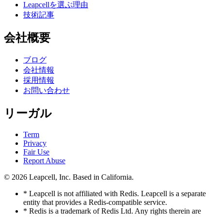
Leapcellを選ぶ理由
技術記事
会社概要
ブログ
会社情報
採用情報
お問い合わせ
リーガル
Term
Privacy
Fair Use
Report Abuse
© 2026
Leapcell, Inc.
Based in California.
* Leapcell is not affiliated with Redis. Leapcell is a separate
entity that provides a Redis-compatible service.
* Redis is a trademark of Redis Ltd. Any rights therein are