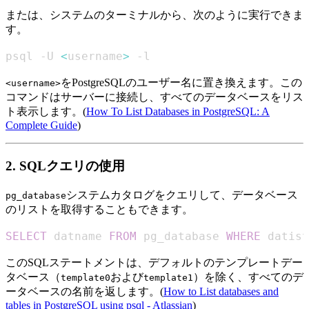
または、システムのターミナルから、次のように実行できま
す。
psql -U 
<
username
>
 -l
をPostgreSQLのユーザー名に置き換えます。この
<username>
コマンドはサーバーに接続し、すべてのデータベースをリス
ト表示します。(
How To List Databases in PostgreSQL: A
Complete Guide
)
2. SQLクエリの使用
システムカタログをクエリして、データベース
pg_database
のリストを取得することもできます。
SELECT
 datname 
FROM
 pg_database 
WHERE
 datist
このSQLステートメントは、デフォルトのテンプレートデー
タベース（
および
）を除く、すべてのデ
template0
template1
ータベースの名前を返します。(
How to List databases and
tables in PostgreSQL using psql - Atlassian
)