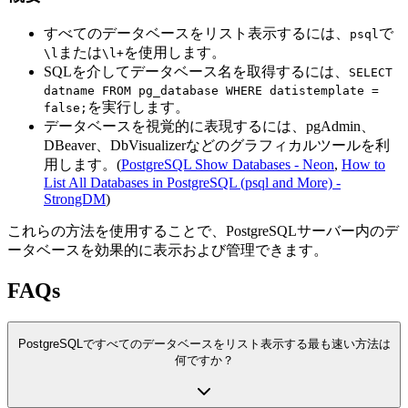
すべてのデータベースをリスト表示するには、
で
psql
または
を使用します。
\l
\l+
SQLを介してデータベース名を取得するには、
SELECT
datname FROM pg_database WHERE datistemplate =
を実行します。
false;
データベースを視覚的に表現するには、pgAdmin、
DBeaver、DbVisualizerなどのグラフィカルツールを利
用します。(
PostgreSQL Show Databases - Neon
,
How to
List All Databases in PostgreSQL (psql and More) -
StrongDM
)
これらの方法を使用することで、PostgreSQLサーバー内のデ
ータベースを効果的に表示および管理できます。
FAQs
PostgreSQLですべてのデータベースをリスト表示する最も速い方法は
何ですか？