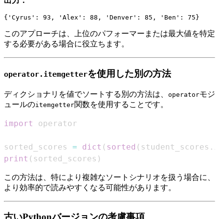
出力：
このアプローチは、上位のパフォーマーまたは最大値を特定
する必要がある場合に役立ちます。
を使用した別の方法
operator.itemgetter
ディクショナリを値でソートする別の方法は、
モジ
operator
ュールの
関数を使用することです。
itemgetter
import
sorted_scores 
=
dict
(
sorted
(
student_scores
.
i
print
(
sorted_scores
)
この方法は、特により複雑なソートシナリオを扱う場合に、
より効率的で読みやすくなる可能性があります。
古いPythonバージョンの考慮事項