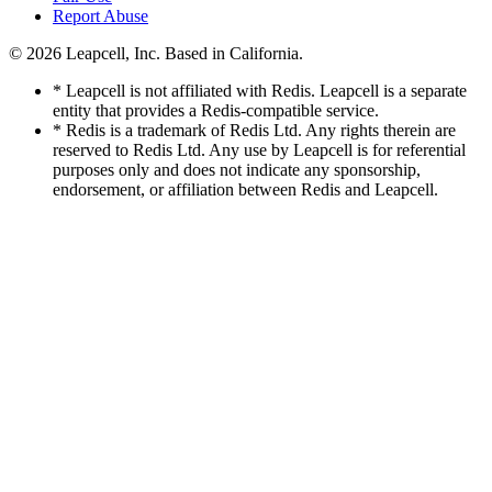
Report Abuse
© 2026
Leapcell, Inc.
Based in California.
* Leapcell is not affiliated with Redis. Leapcell is a separate
entity that provides a Redis-compatible service.
* Redis is a trademark of Redis Ltd. Any rights therein are
reserved to Redis Ltd. Any use by Leapcell is for referential
purposes only and does not indicate any sponsorship,
endorsement, or affiliation between Redis and Leapcell.