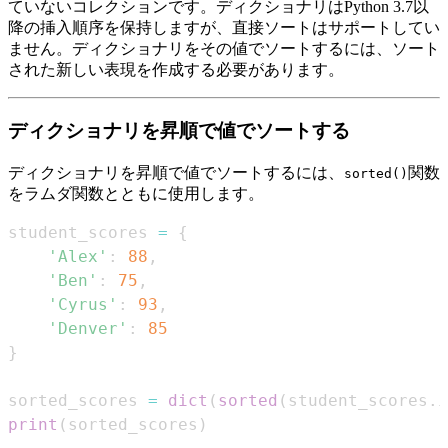
ていないコレクションです。ディクショナリはPython 3.7以
降の挿入順序を保持しますが、直接ソートはサポートしてい
ません。ディクショナリをその値でソートするには、ソート
された新しい表現を作成する必要があります。
ディクショナリを昇順で値でソートする
ディクショナリを昇順で値でソートするには、
関数
sorted()
をラムダ関数とともに使用します。
student_scores 
=
{
'Alex'
:
88
,
'Ben'
:
75
,
'Cyrus'
:
93
,
'Denver'
:
85
}
sorted_scores 
=
dict
(
sorted
(
student_scores
.
i
print
(
sorted_scores
)