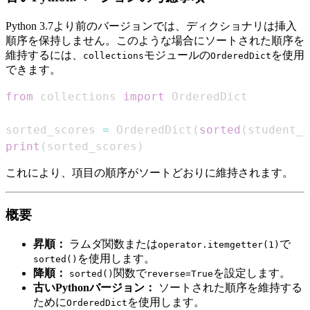
Python 3.7より前のバージョンでは、ディクショナリは挿入
順序を保持しません。このような場合にソートされた順序を
維持するには、
モジュールの
を使用
collections
OrderedDict
できます。
from
 collections 
import
sorted_scores 
=
 OrderedDict
(
sorted
(
student_s
print
(
sorted_scores
)
これにより、項目の順序がソートどおりに維持されます。
概要
昇順：
ラムダ関数または
で
operator.itemgetter(1)
を使用します。
sorted()
降順：
関数で
を設定します。
sorted()
reverse=True
古いPythonバージョン：
ソートされた順序を維持する
ために
を使用します。
OrderedDict