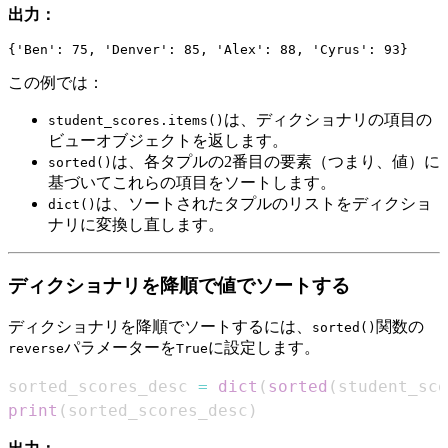
出力：
この例では：
は、ディクショナリの項目の
student_scores.items()
ビューオブジェクトを返します。
は、各タプルの2番目の要素（つまり、値）に
sorted()
基づいてこれらの項目をソートします。
は、ソートされたタプルのリストをディクショ
dict()
ナリに変換し直します。
ディクショナリを降順で値でソートする
ディクショナリを降順でソートするには、
関数の
sorted()
パラメーターを
に設定します。
reverse
True
sorted_scores_desc 
=
dict
(
sorted
(
student_sco
print
(
sorted_scores_desc
)