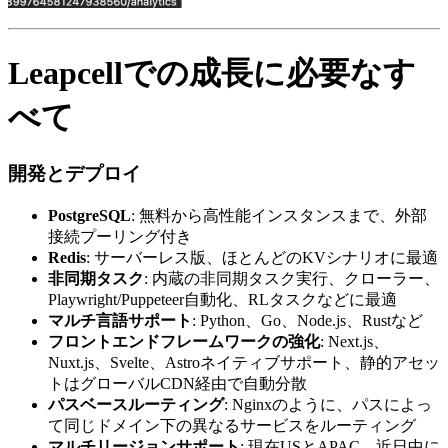
Leapcellでの成長に必要なす
べて
開発とデプロイ
PostgreSQL
: 無料から高性能インスタンスまで、外部
接続プーリング付き
Redis
: サーバーレス版、ほとんどのKVシナリオに最適
非同期タスク
: 内蔵の非同期タスク実行、クローラー、
Playwright/Puppeteer自動化、RLタスクなどに最適
マルチ言語サポート
: Python、Go、Node.js、Rustなど
フロントエンドフレームワークの強化
: Next.js、
Nuxt.js、Svelte、Astroネイティブサポート、静的アセッ
トはグローバルCDN経由で自動分散
パスベースルーティング
: Nginxのように、パスによっ
て同じドメイン下の異なるサービスをルーティング
マルチリージョンサポート
: 現在USとAPAC、近日中に