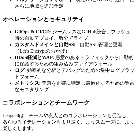
さらに地域を追加予定
オペレーションとセキュリティ
GitOps & CI/CD
: シームレスなGitHub統合、プッシュ
時の自動デプロイ、数分でライブ
カスタムドメインと自動SSL
: 自動SSL管理と更新
（Let’s Encryptのおかげ）
DDoS軽減とWAF
: 悪意のあるトラフィックから自動的
に保護するための組み込みファイアウォール
ログ
: 効率的な分析とデバッグのための集中ログプラッ
トフォーム
メトリクス
: 問題を正確に特定し最適化するための豊富
なモニタリング
コラボレーションとチームワーク
Leapcellは、チームや友人とのコラボレーションも促進し、
あらゆるイテレーションをより速く、よりスムーズに、より
楽しくします。