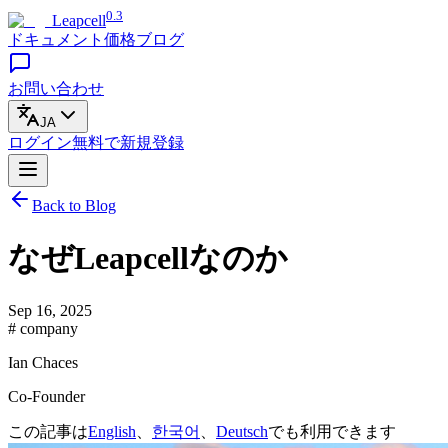
0.3
Leapcell
ドキュメント
価格
ブログ
お問い合わせ
JA
ログイン
無料で
新規登録
Back to Blog
なぜLeapcellなのか
Sep 16, 2025
# company
Ian Chaces
Co-Founder
この記事は
English
、
한국어
、
Deutsch
でも利用できます