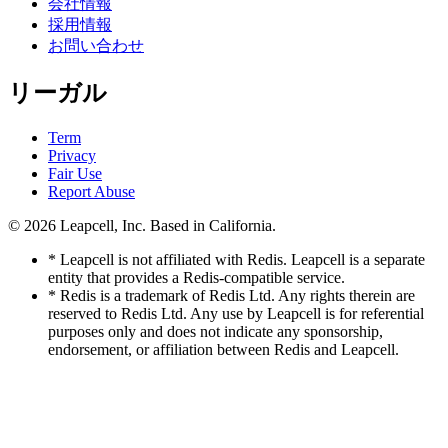
会社情報
採用情報
お問い合わせ
リーガル
Term
Privacy
Fair Use
Report Abuse
© 2026
Leapcell, Inc.
Based in California.
* Leapcell is not affiliated with Redis. Leapcell is a separate
entity that provides a Redis-compatible service.
* Redis is a trademark of Redis Ltd. Any rights therein are
reserved to Redis Ltd. Any use by Leapcell is for referential
purposes only and does not indicate any sponsorship,
endorsement, or affiliation between Redis and Leapcell.