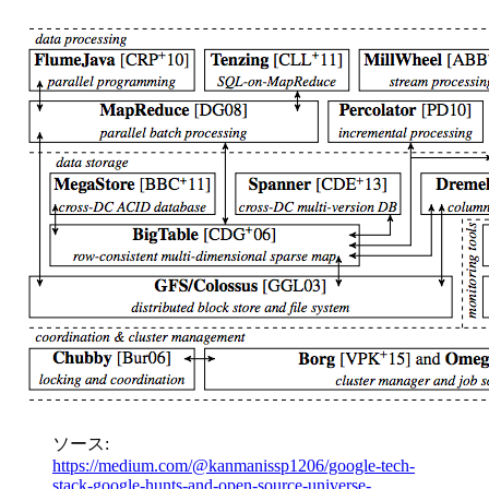
ソース:
https://medium.com/@kanmanissp1206/google-tech-
stack-google-hunts-and-open-source-universe-