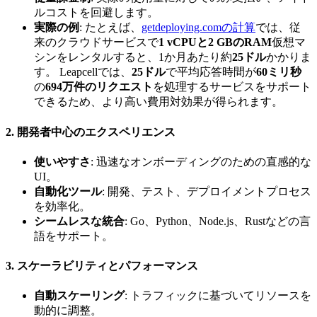
ルコストを回避します。
実際の例
: たとえば、
getdeploying.comの計算
では、従
来のクラウドサービスで
1 vCPUと2 GBのRAM
仮想マ
シンをレンタルすると、1か月あたり約
25ドル
かかりま
す。 Leapcellでは、
25ドル
で平均応答時間が
60ミリ秒
の
694万件のリクエスト
を処理するサービスをサポート
できるため、より高い費用対効果が得られます。
2.
開発者中心のエクスペリエンス
使いやすさ
: 迅速なオンボーディングのための直感的な
UI。
自動化ツール
: 開発、テスト、デプロイメントプロセス
を効率化。
シームレスな統合
: Go、Python、Node.js、Rustなどの言
語をサポート。
3.
スケーラビリティとパフォーマンス
自動スケーリング
: トラフィックに基づいてリソースを
動的に調整。