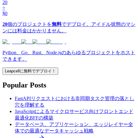
20
=
$0
20
個のプロジェクトを
無料
でデプロイ。アイドル状態のマシ
ンには料金はかかりません。
Python、Go、Rust、Node.jsのあらゆるプロジェクトをホスト
できます。
Leapcellに無料でデプロイ！
Popular Posts
FastAPIリクエストにおける非同期タスク管理の落とし
穴を理解する
JavaScriptによるマイクロサービス向けフロントエンド
最適化BFFの構築
データベース、アプリケーション、エッジレイヤー全
体での最適なデータキャッシュ戦略