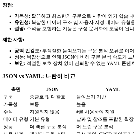
장점:
가독성:
깔끔하고 최소한의 구문으로 사람이 읽기 쉽습니
유연성:
복잡한 데이터 구조 및 사용자 지정 데이터 유형
설명:
주석을 포함하는 기능은 구성 문서화에 도움이 됩니
제한 사항:
공백 민감도:
부적절한 들여쓰기는 구문 분석 오류로 이어
성능:
복잡성으로 인해 JSON에 비해 구문 분석 속도가 느
보안:
적절한 보호 장치 없이 신뢰할 수 없는 YAML 콘
JSON vs YAML: 나란히 비교
측면
JSON
YAML
구문
중괄호 및 대괄호
들여쓰기 기반
가독성
보통
높음
주석
지원되지 않음
를 사용하여 지원
#
데이터 유형
기본 유형
날짜 및 참조를 포함한 확장
성능
더 빠른 구문 분석
더 느린 구문 분석