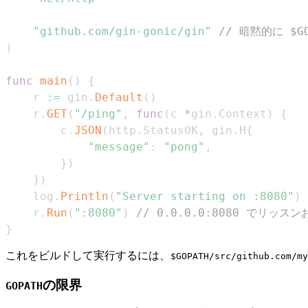
"github.com/gin-gonic/gin"
// 暗黙的に $G
)
func
main
(
)
{
	r 
:=
 gin
.
Default
(
)
	r
.
GET
(
"/ping"
,
func
(
c 
*
gin
.
Context
)
{
		c
.
JSON
(
http
.
StatusOK
,
 gin
.
H
{
"message"
:
"pong"
,
}
)
}
)
	log
.
Println
(
"Server starting on :8080"
)
	r
.
Run
(
":8080"
)
// 0.0.0.0:8080 でリッ
}
これをビルドして実行するには、
$GOPATH/src/github.com/my
の限界
GOPATH