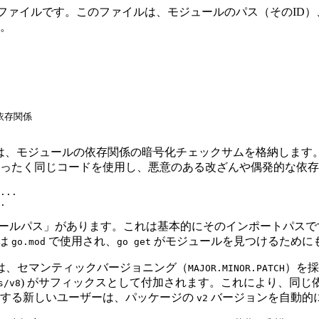
ファイルです。このファイルは、モジュールのパス（そのID）
。
な依存関係

は、モジュールの依存関係の暗号化チェックサムを格納します
ったく同じコードを使用し、悪意のある改ざんや偶発的な依存
...

ールパス」があります。これは基本的にそのインポートパスです
は
で使用され、
がモジュールを見つけるために
go.mod
go get
ulesは、セマンティックバージョニング（
）を採
MAJOR.MINOR.PATCH
) がサフィックスとして付加されます。これにより、同
s/v8
チする新しいユーザーは、パッケージの
バージョンを自動的
v2