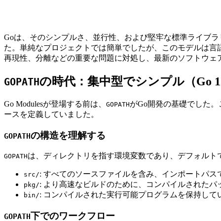
Goは、そのシンプルさ、並行性、および堅牢な標準ライブラ
た。単純なプロジェクトでは簡単でしたが、このモデルは言
再現性、分離などの重要な問題に対処し、最新のソフトウェ
の時代：集中型でシンプル（Go 1.0 -
GOPATH
Go Modulesが登場する前は、
がGo開発の基礎でした
GOPATH
ースを定義していました。
の構造を理解する
GOPATH
は、ディレクトリを指す環境変数であり、デフォルト
GOPATH
: すべてのソースファイルを含み、インポートパ
src/
: より高速なビルドのために、コンパイルされた
pkg/
: コンパイルされた実行可能プログラムを保持して
bin/
下でのワークフロー
GOPATH