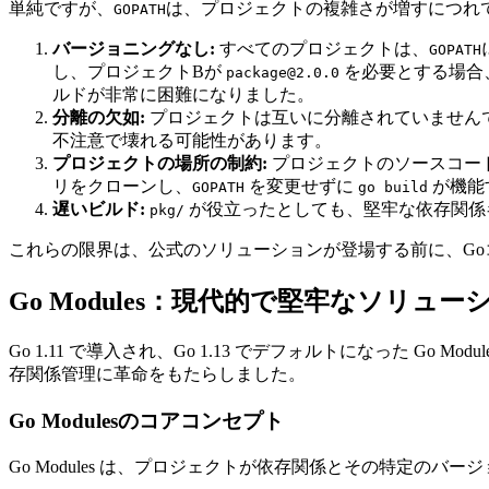
単純ですが、
は、プロジェクトの複雑さが増すにつれ
GOPATH
バージョニングなし:
すべてのプロジェクトは、
GOPATH
し、プロジェクトBが
を必要とする場合
package@2.0.0
ルドが非常に困難になりました。
分離の欠如:
プロジェクトは互いに分離されていませんで
不注意で壊れる可能性があります。
プロジェクトの場所の制約:
プロジェクトのソースコー
リをクローンし、
を変更せずに
が機能
GOPATH
go build
遅いビルド:
が役立ったとしても、堅牢な依存関係
pkg/
これらの限界は、公式のソリューションが登場する前に、G
Go Modules：現代的で堅牢なソリューション
Go 1.11 で導入され、Go 1.13 でデフォルトになった
存関係管理に革命をもたらしました。
Go Modulesのコアコンセプト
Go Modules は、プロジェクトが依存関係とその特定