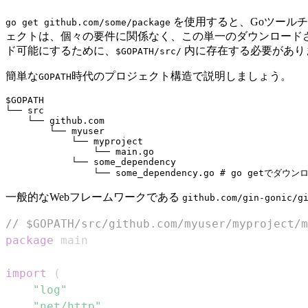
を使用すると、Goツール
go get github.com/some/package
ェクトは、個々の要件に関係なく、この単一のダウンロード
ド可能にするために、
内に存在する必要があり
$GOPATH/src/
簡単な
時代のプロジェクト構造で説明しましょう。
GOPATH
$GOPATH

└── src

    └── github.com

        └── myuser

            └── myproject

                └── main.go

            └── some_dependency

一般的なWebフレームワークである
github.com/gin-gonic/g
// $GOPATH/src/github.com/myuser/myproject/m
package
import
(
"log"
"net/http"