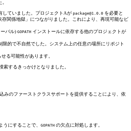
た。
有していました。プロジェクトAが
を必要と
package@1.0.0
依存関係地獄」につながりました。これにより、再現可能なビ
ーバル)
インストールに依存する他のプロジェクトが
GOPATH
制限的で不自然でした。システム上の任意の場所にリポジト
らせる可能性があります。
模索するきっかけとなりました。
ルドの組み込みのファーストクラスサポートを提供することにより、依
るようにすることで、
の欠点に対処します。
GOPATH