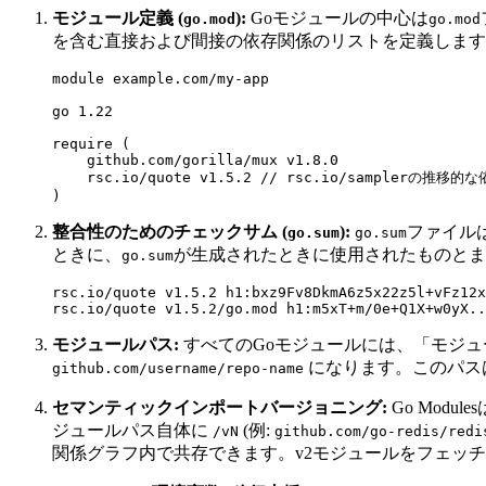
モジュール定義 (
):
Goモジュールの中心は
go.mod
go.mod
を含む直接および間接の依存関係のリストを定義します
module example.com/my-app

go 1.22

require (

    github.com/gorilla/mux v1.8.0

    rsc.io/quote v1.5.2 // rsc.io/samplerの推移的
整合性のためのチェックサム (
):
ファイル
go.sum
go.sum
ときに、
が生成されたときに使用されたものとま
go.sum
rsc.io/quote v1.5.2 h1:bxz9Fv8DkmA6z5x22z5l+vFz12x
モジュールパス:
すべてのGoモジュールには、「モジュ
になります。このパス
github.com/username/repo-name
セマンティックインポートバージョニング:
Go Mod
ジュールパス自体に
(例:
/vN
github.com/go-redis/redi
関係グラフ内で共存できます。v2モジュールをフェッ