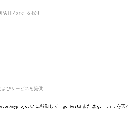
OPATH/src を探す
スンおよびサービスを提供
に移動して、
または
を実
user/myproject/
go build
go run .