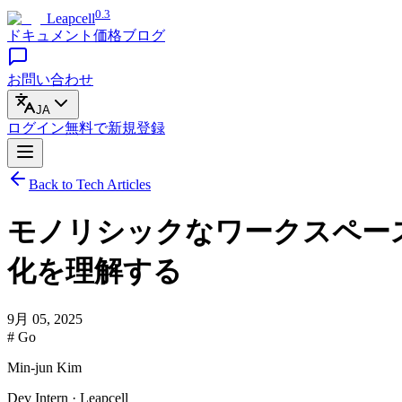
0.3
Leapcell
ドキュメント
価格
ブログ
お問い合わせ
JA
ログイン
無料で
新規登録
Back to Tech Articles
モノリシックなワークスペース
化を理解する
9月 05, 2025
# Go
Min-jun Kim
Dev Intern · Leapcell