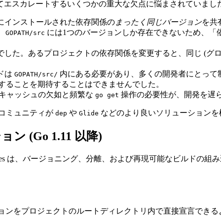
てエスカレートするいくつかの重大な欠点に悩まされていまし
にインストールされた依存関係の
まったく同じバージョン
を共
、
には1つのバージョンしか存在できないため、「
GOPATH/src
した。あるプロジェクトの依存関係を変更すると、同じ (グロ
ドは
内にある必要があり、多くの開発者にとって
GOPATH/src/
することを期待することはできませんでした。
キャッシュの欠如と頻繁な
操作の必要性が、開発を遅
go get
oコミュニティが
や
などのより良いソリューションを
dep
Glide
 (Go 1.11 以降)
 Go Modules は、バージョニング、分離、および再現可能なビ
のバージョンをプロジェクトのルートディレクトリ内で直接宣言でき