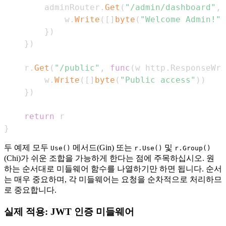
        adminRouter
.
Get
(
"/admin/dashboard"
,
            w
.
Write
(
[
]
byte
(
"Welcome Admin!"
)
}
)
}
)
    r
.
Get
(
"/public"
,
func
(
w http
.
ResponseWri
        w
.
Write
(
[
]
byte
(
"Public access"
)
)
}
)
return
}
두 예제 모두
메서드(Gin) 또는
및
Use()
r.Use()
r.Group()
(Chi)가 쉬운 조합을 가능하게 한다는 점에 주목하십시오. 원
하는 순서대로 미들웨어 함수를 나열하기만 하면 됩니다. 순서
는 매우 중요하며, 각 미들웨어는 요청을 순차적으로 처리하므
로 중요합니다.
실제 적용: JWT 인증 미들웨어