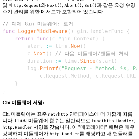
및
와
,
,
과 같은 요청 수명
*http.Request
Next()
Abort()
Set()
주기 관리를 위한 메서드가 포함되어 있습니다.
// 예제 Gin 미들웨어: 로거
func
LoggerMiddleware
(
)
 gin
.
HandlerFunc 
{
return
func
(
c 
*
gin
.
Context
)
{
        start 
:=
 time
.
Now
(
)
        c
.
Next
(
)
// 다음 미들웨어/핸들러 처리
        duration 
:=
 time
.
Since
(
start
)
        log
.
Printf
(
"Request - Method: %s, Pa
            c
.
Request
.
Method
,
 c
.
Request
.
URL
.
}
}
Chi 미들웨어 서명:
Chi 미들웨어는 표준
인터페이스에 더 가깝게 따릅
net/http
니다. Chi의 미들웨어 함수는 일반적으로
func(http.Handler)
서명을 갖습니다. 이 "데코레이터" 패턴은 매우
http.Handler
강력하여 미들웨어가
를 래핑하고 새 핸들러를
http.Handler