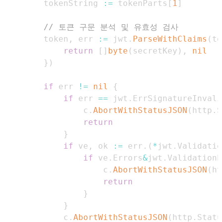
        tokenString 
:=
 tokenParts
[
1
]
// 토큰 구문 분석 및 유효성 검사
        token
,
 err 
:=
 jwt
.
ParseWithClaims
(
to
return
[
]
byte
(
secretKey
)
,
nil
}
)
if
 err 
!=
nil
{
if
 err 
==
 jwt
.
ErrSignatureInvali
                c
.
AbortWithStatusJSON
(
http
.
S
return
}
if
 ve
,
 ok 
:=
 err
.
(
*
jwt
.
Validatio
if
 ve
.
Errors
&
jwt
.
ValidationE
                    c
.
AbortWithStatusJSON
(
ht
return
}
}
            c
.
AbortWithStatusJSON
(
http
.
Statu