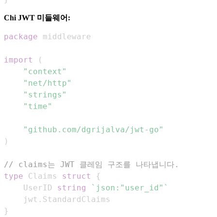
Chi JWT 미들웨어:
package
import
(
"context"
"net/http"
"strings"
"time"
"github.com/dgrijalva/jwt-go"
)
// claims는 JWT 클레임 구조를 나타냅니다.
type
 Claims 
struct
{
    UserID 
string
`json:"user_id"`
    jwt
.
}