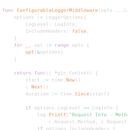
func
ConfigurableLoggerMiddleware
(
opts 
...
Lo
    options 
:=
 LoggerOptions
{
        LogLevel
:
 LogInfo
,
        IncludeHeaders
:
false
,
}
for
_
,
 opt 
:=
range
 opts 
{
opt
(
&
options
)
}
return
func
(
c 
*
gin
.
Context
)
{
        start 
:=
 time
.
Now
(
)
        c
.
Next
(
)
        duration 
:=
 time
.
Since
(
start
)
if
 options
.
LogLevel 
==
 LogInfo 
{
            log
.
Printf
(
"Request Info - Metho
                c
.
Request
.
Method
,
 c
.
Request
.
if
 options
.
IncludeHeaders 
{