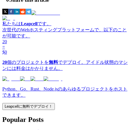
私たちは
Leapcell
です。
次世代のWebホスティングプラットフォームで、以下のこと
が可能です。
20
=
$0
20
個のプロジェクトを
無料
でデプロイ。アイドル状態のマシ
ンには料金はかかりません。
Python、Go、Rust、Node.jsのあらゆるプロジェクトをホスト
できます。
Leapcellに無料でデプロイ！
Popular Posts