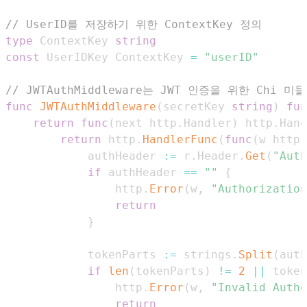
// UserID를 저장하기 위한 ContextKey 정의
type
 ContextKey 
string
const
 UserIDKey ContextKey 
=
"userID"
// JWTAuthMiddleware는 JWT 인증을 위한 Chi
func
JWTAuthMiddleware
(
secretKey 
string
)
fun
return
func
(
next http
.
Handler
)
 http
.
Hand
return
 http
.
HandlerFunc
(
func
(
w http
.
            authHeader 
:=
 r
.
Header
.
Get
(
"Auth
if
 authHeader 
==
""
{
                http
.
Error
(
w
,
"Authorization
return
}
            tokenParts 
:=
 strings
.
Split
(
auth
if
len
(
tokenParts
)
!=
2
||
 token
                http
.
Error
(
w
,
"Invalid Autho
return