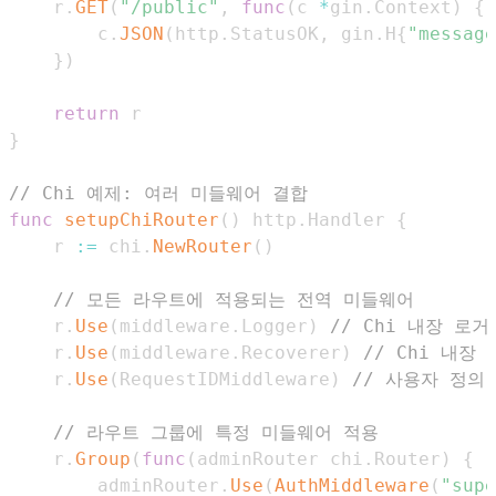
    r
.
GET
(
"/public"
,
func
(
c 
*
gin
.
Context
)
{
        c
.
JSON
(
http
.
StatusOK
,
 gin
.
H
{
"message
}
)
return
}
// Chi 예제: 여러 미들웨어 결합
func
setupChiRouter
(
)
 http
.
Handler 
{
    r 
:=
 chi
.
NewRouter
(
)
// 모든 라우트에 적용되는 전역 미들웨어
    r
.
Use
(
middleware
.
Logger
)
// Chi 내장 로거
    r
.
Use
(
middleware
.
Recoverer
)
// Chi 내장 
    r
.
Use
(
RequestIDMiddleware
)
// 사용자 정의 
// 라우트 그룹에 특정 미들웨어 적용
    r
.
Group
(
func
(
adminRouter chi
.
Router
)
{
        adminRouter
.
Use
(
AuthMiddleware
(
"supe