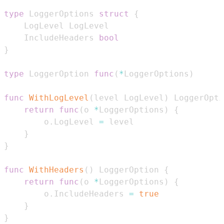
type
 LoggerOptions 
struct
{
    IncludeHeaders 
bool
}
type
 LoggerOption 
func
(
*
LoggerOptions
)
func
WithLogLevel
(
level LogLevel
)
 LoggerOpti
return
func
(
o 
*
LoggerOptions
)
{
        o
.
LogLevel 
=
}
}
func
WithHeaders
(
)
 LoggerOption 
{
return
func
(
o 
*
LoggerOptions
)
{
        o
.
IncludeHeaders 
=
true
}
}