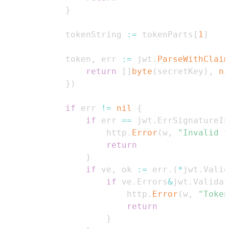
}
            tokenString 
:=
 tokenParts
[
1
]
            token
,
 err 
:=
 jwt
.
ParseWithClaim
return
[
]
byte
(
secretKey
)
,
ni
}
)
if
 err 
!=
nil
{
if
 err 
==
 jwt
.
ErrSignatureIn
                    http
.
Error
(
w
,
"Invalid t
return
}
if
 ve
,
 ok 
:=
 err
.
(
*
jwt
.
Valid
if
 ve
.
Errors
&
jwt
.
Validat
                        http
.
Error
(
w
,
"Token
return
}