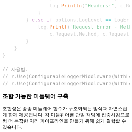
                log
.
Println
(
"Headers:"
,
 c
.
Re
}
}
else
if
 options
.
LogLevel 
==
 LogErr
            log
.
Printf
(
"Request Error - Meth
                c
.
Request
.
Method
,
 c
.
Request
.
}
}
}
// 사용법:
// r.Use(ConfigurableLoggerMiddleware(WithLo
// r.Use(ConfigurableLoggerMiddleware(WithLo
조합 가능한 미들웨어 구축
조합성은 종종 미들웨어 함수가 구조화되는 방식과 자연스럽
게 함께 제공됩니다. 각 미들웨어를 단일 책임에 집중시킴으로
써 더 복잡한 처리 파이프라인을 만들기 위해 쉽게 결합할 수
있습니다.