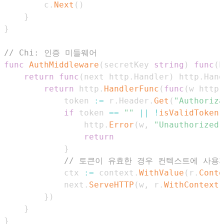
        c
.
Next
(
)
}
}
// Chi: 인증 미들웨어
func
AuthMiddleware
(
secretKey 
string
)
func
(
h
return
func
(
next http
.
Handler
)
 http
.
Hand
return
 http
.
HandlerFunc
(
func
(
w http
.
            token 
:=
 r
.
Header
.
Get
(
"Authoriza
if
 token 
==
""
||
!
isValidToken
(
                http
.
Error
(
w
,
"Unauthorized"
return
}
// 토큰이 유효한 경우 컨텍스트에 사용
            ctx 
:=
 context
.
WithValue
(
r
.
Conte
            next
.
ServeHTTP
(
w
,
 r
.
WithContext
(
}
)
}
}