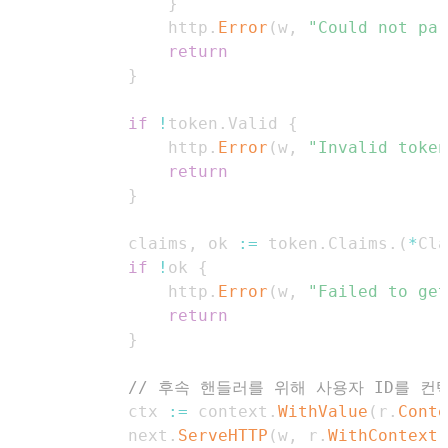
}
                http
.
Error
(
w
,
"Could not par
return
}
if
!
token
.
Valid 
{
                http
.
Error
(
w
,
"Invalid token
return
}
            claims
,
 ok 
:=
 token
.
Claims
.
(
*
Cla
if
!
ok 
{
                http
.
Error
(
w
,
"Failed to get
return
}
// 후속 핸들러를 위해 사용자 ID를 컨
            ctx 
:=
 context
.
WithValue
(
r
.
Conte
            next
.
ServeHTTP
(
w
,
 r
.
WithContext
(