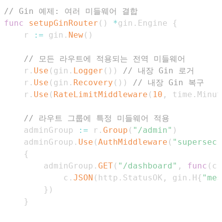
// Gin 예제: 여러 미들웨어 결합
func
setupGinRouter
(
)
*
gin
.
Engine 
{
    r 
:=
 gin
.
New
(
)
// 모든 라우트에 적용되는 전역 미들웨어
    r
.
Use
(
gin
.
Logger
(
)
)
// 내장 Gin 로거
    r
.
Use
(
gin
.
Recovery
(
)
)
// 내장 Gin 복구
    r
.
Use
(
RateLimitMiddleware
(
10
,
 time
.
Minut
// 라우트 그룹에 특정 미들웨어 적용
    adminGroup 
:=
 r
.
Group
(
"/admin"
)
    adminGroup
.
Use
(
AuthMiddleware
(
"supersecr
{
        adminGroup
.
GET
(
"/dashboard"
,
func
(
c 
            c
.
JSON
(
http
.
StatusOK
,
 gin
.
H
{
"mes
}
)
}