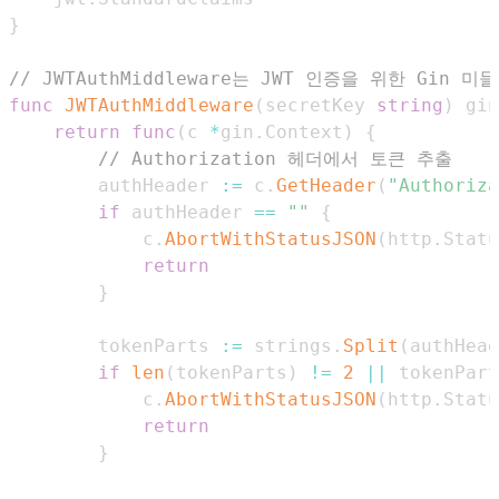
}
// JWTAuthMiddleware는 JWT 인증을 위한 Gin
func
JWTAuthMiddleware
(
secretKey 
string
)
 gin
return
func
(
c 
*
gin
.
Context
)
{
// Authorization 헤더에서 토큰 추출
        authHeader 
:=
 c
.
GetHeader
(
"Authoriza
if
 authHeader 
==
""
{
            c
.
AbortWithStatusJSON
(
http
.
Statu
return
}
        tokenParts 
:=
 strings
.
Split
(
authHead
if
len
(
tokenParts
)
!=
2
||
 tokenPart
            c
.
AbortWithStatusJSON
(
http
.
Statu
return
}