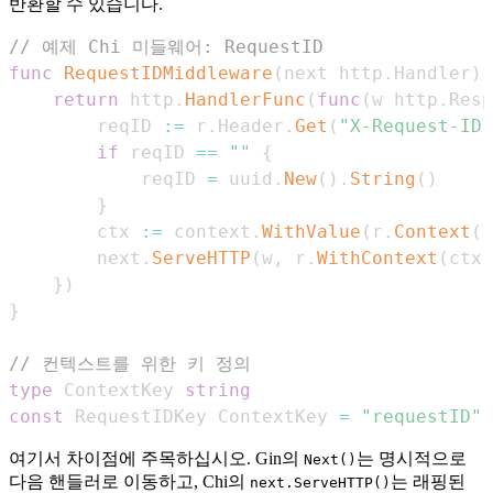
반환할 수 있습니다.
// 예제 Chi 미들웨어: RequestID
func
RequestIDMiddleware
(
next http
.
Handler
)
 
return
 http
.
HandlerFunc
(
func
(
w http
.
Resp
        reqID 
:=
 r
.
Header
.
Get
(
"X-Request-ID"
if
 reqID 
==
""
{
            reqID 
=
 uuid
.
New
(
)
.
String
(
)
}
        ctx 
:=
 context
.
WithValue
(
r
.
Context
(
)
        next
.
ServeHTTP
(
w
,
 r
.
WithContext
(
ctx
)
}
)
}
// 컨텍스트를 위한 키 정의
type
 ContextKey 
string
const
 RequestIDKey ContextKey 
=
"requestID"
여기서 차이점에 주목하십시오. Gin의
는 명시적으로
Next()
다음 핸들러로 이동하고, Chi의
는 래핑된
next.ServeHTTP()