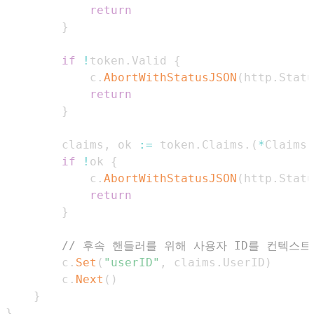
return
}
if
!
token
.
Valid 
{
            c
.
AbortWithStatusJSON
(
http
.
Statu
return
}
        claims
,
 ok 
:=
 token
.
Claims
.
(
*
Claims
)
if
!
ok 
{
            c
.
AbortWithStatusJSON
(
http
.
Statu
return
}
// 후속 핸들러를 위해 사용자 ID를 컨텍스트
        c
.
Set
(
"userID"
,
 claims
.
UserID
)
        c
.
Next
(
)
}
}