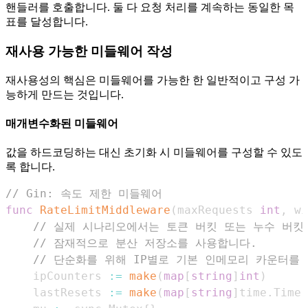
핸들러를 호출합니다. 둘 다 요청 처리를 계속하는 동일한 목
표를 달성합니다.
재사용 가능한 미들웨어 작성
재사용성의 핵심은 미들웨어를 가능한 한 일반적이고 구성 가
능하게 만드는 것입니다.
매개변수화된 미들웨어
값을 하드코딩하는 대신 초기화 시 미들웨어를 구성할 수 있도
록 합니다.
// Gin: 속도 제한 미들웨어
func
RateLimitMiddleware
(
maxRequests 
int
,
 wi
// 실제 시나리오에서는 토큰 버킷 또는 누수 버킷
// 잠재적으로 분산 저장소를 사용합니다.
// 단순화를 위해 IP별로 기본 인메모리 카운터를
    ipCounters 
:=
make
(
map
[
string
]
int
)
    lastResets 
:=
make
(
map
[
string
]
time
.
Time
)