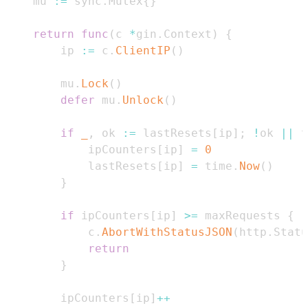
    mu 
:=
 sync
.
Mutex
{
}
return
func
(
c 
*
gin
.
Context
)
{
        ip 
:=
 c
.
ClientIP
(
)
        mu
.
Lock
(
)
defer
 mu
.
Unlock
(
)
if
_
,
 ok 
:=
 lastResets
[
ip
]
;
!
ok 
||
 t
            ipCounters
[
ip
]
=
0
            lastResets
[
ip
]
=
 time
.
Now
(
)
}
if
 ipCounters
[
ip
]
>=
 maxRequests 
{
            c
.
AbortWithStatusJSON
(
http
.
Statu
return
}
        ipCounters
[
ip
]
++