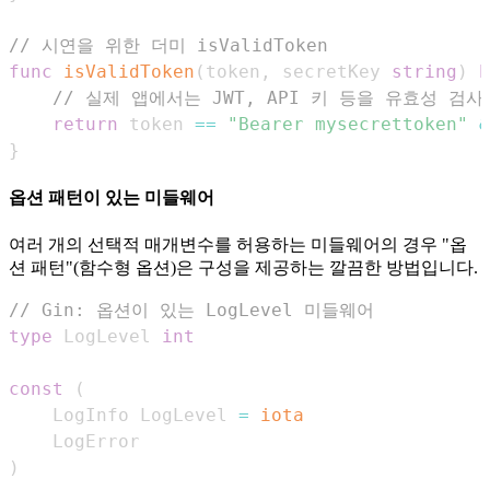
// 시연을 위한 더미 isValidToken
func
isValidToken
(
token
,
 secretKey 
string
)
b
// 실제 앱에서는 JWT, API 키 등을 유효성 검
return
 token 
==
"Bearer mysecrettoken"
&
}
옵션 패턴이 있는 미들웨어
여러 개의 선택적 매개변수를 허용하는 미들웨어의 경우 "옵
션 패턴"(함수형 옵션)은 구성을 제공하는 깔끔한 방법입니다.
// Gin: 옵션이 있는 LogLevel 미들웨어
type
 LogLevel 
int
const
(
    LogInfo LogLevel 
=
iota
)