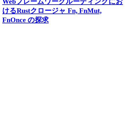
Webフレームワークルーティングにお
けるRustクロージャ Fn, FnMut,
FnOnce の探求