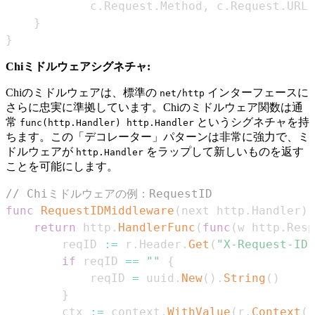
            c
.
Request
.
Method
,
 c
.
Request
.
URL
.
}
}
Chiミドルウェアシグネチャ:
Chiのミドルウェアは、標準の
インターフェースに
net/http
さらに忠実に準拠しています。Chiのミドルウェア関数は通
常
というシグネチャを持
func(http.Handler) http.Handler
ちます。この「デコレーター」パターンは非常に強力で、ミ
ドルウェアが
をラップして新しいものを返す
http.Handler
ことを可能にします。
// Chiミドルウェアの例：RequestID
func
RequestIDMiddleware
(
next http
.
Handler
)
 
return
 http
.
HandlerFunc
(
func
(
w http
.
Resp
        reqID 
:=
 r
.
Header
.
Get
(
"X-Request-ID"
if
 reqID 
==
""
{
            reqID 
=
 uuid
.
New
(
)
.
String
(
)
}
        ctx 
:=
 context
.
WithValue
(
r
.
Context
(
)