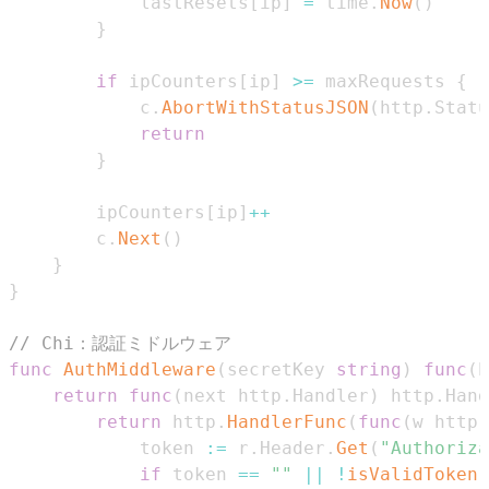
            lastResets
[
ip
]
=
 time
.
Now
(
)
}
if
 ipCounters
[
ip
]
>=
 maxRequests 
{
            c
.
AbortWithStatusJSON
(
http
.
Statu
return
}
        ipCounters
[
ip
]
++
        c
.
Next
(
)
}
}
// Chi：認証ミドルウェア
func
AuthMiddleware
(
secretKey 
string
)
func
(
h
return
func
(
next http
.
Handler
)
 http
.
Hand
return
 http
.
HandlerFunc
(
func
(
w http
.
            token 
:=
 r
.
Header
.
Get
(
"Authoriza
if
 token 
==
""
||
!
isValidToken
(