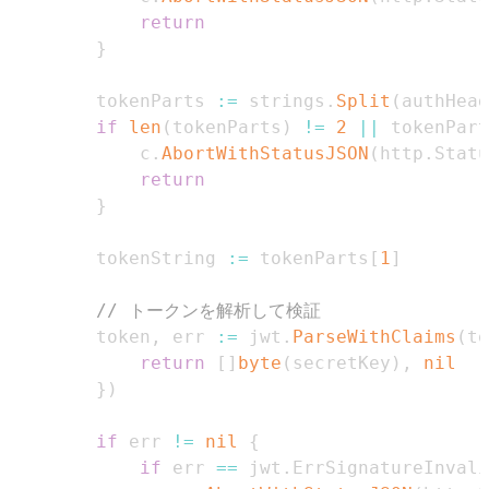
return
}
        tokenParts 
:=
 strings
.
Split
(
authHead
if
len
(
tokenParts
)
!=
2
||
 tokenPart
            c
.
AbortWithStatusJSON
(
http
.
Statu
return
}
        tokenString 
:=
 tokenParts
[
1
]
// トークンを解析して検証
        token
,
 err 
:=
 jwt
.
ParseWithClaims
(
to
return
[
]
byte
(
secretKey
)
,
nil
}
)
if
 err 
!=
nil
{
if
 err 
==
 jwt
.
ErrSignatureInvali