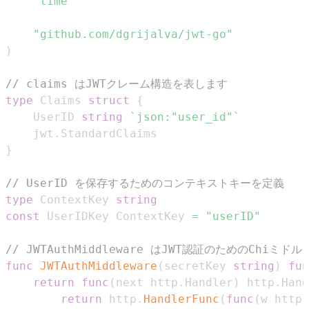
"time"
"github.com/dgrijalva/jwt-go"
)
// claims はJWTクレーム構造を表します
type
 Claims 
struct
{
    UserID 
string
`json:"user_id"`
    jwt
.
}
// UserID を保存するためのコンテキストキーを定義
type
 ContextKey 
string
const
 UserIDKey ContextKey 
=
"userID"
// JWTAuthMiddleware はJWT認証のためのChiミ
func
JWTAuthMiddleware
(
secretKey 
string
)
fun
return
func
(
next http
.
Handler
)
 http
.
Hand
return
 http
.
HandlerFunc
(
func
(
w http
.