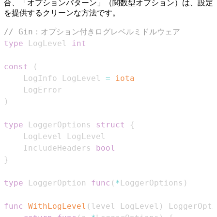
合、「オプションパターン」（関数型オプション）は、設定
を提供するクリーンな方法です。
// Gin：オプション付きログレベルミドルウェア
type
 LogLevel 
int
const
(
    LogInfo LogLevel 
=
iota
)
type
 LoggerOptions 
struct
{
    IncludeHeaders 
bool
}
type
 LoggerOption 
func
(
*
LoggerOptions
)
func
WithLogLevel
(
level LogLevel
)
 LoggerOpti