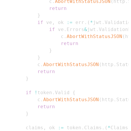
                c
.
AbortWithStatusJSON
(
http
.
S
return
}
if
 ve
,
 ok 
:=
 err
.
(
*
jwt
.
Validatio
if
 ve
.
Errors
&
jwt
.
ValidationE
                    c
.
AbortWithStatusJSON
(
ht
return
}
}
            c
.
AbortWithStatusJSON
(
http
.
Statu
return
}
if
!
token
.
Valid 
{
            c
.
AbortWithStatusJSON
(
http
.
Statu
return
}
        claims
,
 ok 
:=
 token
.
Claims
.
(
*
Claims
)