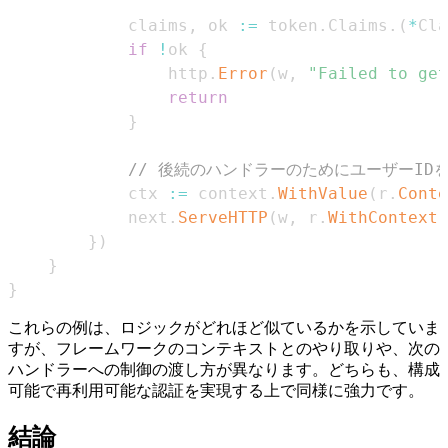
            claims
,
 ok 
:=
 token
.
Claims
.
(
*
Cla
if
!
ok 
{
                http
.
Error
(
w
,
"Failed to get
return
}
// 後続のハンドラーのためにユーザーID
            ctx 
:=
 context
.
WithValue
(
r
.
Conte
            next
.
ServeHTTP
(
w
,
 r
.
WithContext
(
}
)
}
}
これらの例は、ロジックがどれほど似ているかを示していま
すが、フレームワークのコンテキストとのやり取りや、次の
ハンドラーへの制御の渡し方が異なります。どちらも、構成
可能で再利用可能な認証を実現する上で同様に強力です。
結論