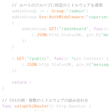
// ルートのグループに特定のミドルウェアを適用
    adminGroup 
:=
 r
.
Group
(
"/admin"
)
    adminGroup
.
Use
(
AuthMiddleware
(
"supersecr
{
        adminGroup
.
GET
(
"/dashboard"
,
func
(
c 
            c
.
JSON
(
http
.
StatusOK
,
 gin
.
H
{
"mes
}
)
}
    r
.
GET
(
"/public"
,
func
(
c 
*
gin
.
Context
)
{
        c
.
JSON
(
http
.
StatusOK
,
 gin
.
H
{
"message
}
)
return
}
// Chiの例：複数のミドルウェアの組み合わせ
func
setupChiRouter
(
)
 http
.
Handler 
{