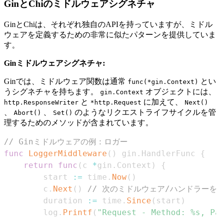
GinとChiのミドルウェアシグネチャ
GinとChiは、それぞれ独自のAPIを持っていますが、ミドル
ウェアを定義するための非常に似たパターンを提供していま
す。
Ginミドルウェアシグネチャ:
Ginでは、ミドルウェア関数は通常
とい
func(*gin.Context)
うシグネチャを持ちます。
オブジェクトには、
gin.Context
と
に加えて、
http.ResponseWriter
*http.Request
Next()
、
、
のようなリクエストライフサイクルを管
Abort()
Set()
理するためのメソッドが含まれています。
// Ginミドルウェアの例：ロガー
func
LoggerMiddleware
(
)
 gin
.
HandlerFunc 
{
return
func
(
c 
*
gin
.
Context
)
{
        start 
:=
 time
.
Now
(
)
        c
.
Next
(
)
// 次のミドルウェア/ハンドラーを
        duration 
:=
 time
.
Since
(
start
)
        log
.
Printf
(
"Request - Method: %s, Pa