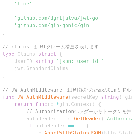
"time"
"github.com/dgrijalva/jwt-go"
"github.com/gin-gonic/gin"
)
// claims はJWTクレーム構造を表します
type
 Claims 
struct
{
    UserID 
string
`json:"user_id"`
    jwt
.
}
// JWTAuthMiddleware はJWT認証のためのGinミ
func
JWTAuthMiddleware
(
secretKey 
string
)
 gin
return
func
(
c 
*
gin
.
Context
)
{
// Authorizationヘッダーからトークンを抽
        authHeader 
:=
 c
.
GetHeader
(
"Authoriza
if
 authHeader 
==
""
{
            c
.
AbortWithStatusJSON
(
http
.
Statu