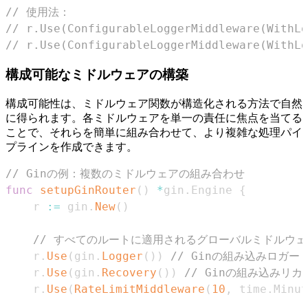
// 使用法：
// r.Use(ConfigurableLoggerMiddleware(WithLo
// r.Use(ConfigurableLoggerMiddleware(WithLo
構成可能なミドルウェアの構築
構成可能性は、ミドルウェア関数が構造化される方法で自然
に得られます。各ミドルウェアを単一の責任に焦点を当てる
ことで、それらを簡単に組み合わせて、より複雑な処理パイ
プラインを作成できます。
// Ginの例：複数のミドルウェアの組み合わせ
func
setupGinRouter
(
)
*
gin
.
Engine 
{
    r 
:=
 gin
.
New
(
)
// すべてのルートに適用されるグローバルミドルウェ
    r
.
Use
(
gin
.
Logger
(
)
)
// Ginの組み込みロガー
    r
.
Use
(
gin
.
Recovery
(
)
)
// Ginの組み込みリカ
    r
.
Use
(
RateLimitMiddleware
(
10
,
 time
.
Minut