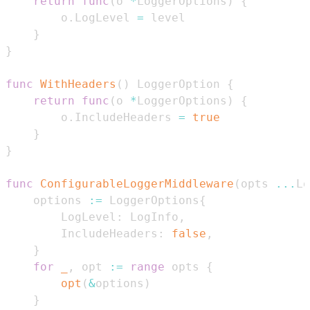
return
func
(
o 
*
LoggerOptions
)
{
        o
.
LogLevel 
=
}
}
func
WithHeaders
(
)
 LoggerOption 
{
return
func
(
o 
*
LoggerOptions
)
{
        o
.
IncludeHeaders 
=
true
}
}
func
ConfigurableLoggerMiddleware
(
opts 
...
Lo
    options 
:=
 LoggerOptions
{
        LogLevel
:
 LogInfo
,
        IncludeHeaders
:
false
,
}
for
_
,
 opt 
:=
range
 opts 
{
opt
(
&
options
)
}