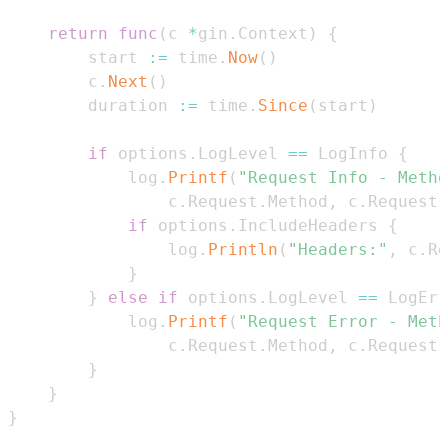
return
func
(
c 
*
gin
.
Context
)
{
        start 
:=
 time
.
Now
(
)
        c
.
Next
(
)
        duration 
:=
 time
.
Since
(
start
)
if
 options
.
LogLevel 
==
 LogInfo 
{
            log
.
Printf
(
"Request Info - Metho
                c
.
Request
.
Method
,
 c
.
Request
.
if
 options
.
IncludeHeaders 
{
                log
.
Println
(
"Headers:"
,
 c
.
Re
}
}
else
if
 options
.
LogLevel 
==
 LogErr
            log
.
Printf
(
"Request Error - Meth
                c
.
Request
.
Method
,
 c
.
Request
.
}
}
}