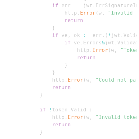
if
 err 
==
 jwt
.
ErrSignatureIn
                    http
.
Error
(
w
,
"Invalid t
return
}
if
 ve
,
 ok 
:=
 err
.
(
*
jwt
.
Valid
if
 ve
.
Errors
&
jwt
.
Validat
                        http
.
Error
(
w
,
"Token
return
}
}
                http
.
Error
(
w
,
"Could not par
return
}
if
!
token
.
Valid 
{
                http
.
Error
(
w
,
"Invalid token
return
}