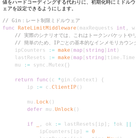
値をハードコーディングする代わりに、初期化時にミドルウ
ェアを設定できるようにします。
// Gin：レート制限ミドルウェア
func
RateLimitMiddleware
(
maxRequests 
int
,
 wi
// 実際のシナリオでは、これはトークンバケットや
// 簡単のため、IPごとの基本的なインメモリカウン
    ipCounters 
:=
make
(
map
[
string
]
int
)
    lastResets 
:=
make
(
map
[
string
]
time
.
Time
)
    mu 
:=
 sync
.
Mutex
{
}
return
func
(
c 
*
gin
.
Context
)
{
        ip 
:=
 c
.
ClientIP
(
)
        mu
.
Lock
(
)
defer
 mu
.
Unlock
(
)
if
_
,
 ok 
:=
 lastResets
[
ip
]
;
!
ok 
||
 t
            ipCounters
[
ip
]
=
0