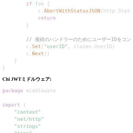
if
!
ok 
{
            c
.
AbortWithStatusJSON
(
http
.
Statu
return
}
// 後続のハンドラーのためにユーザーIDをコ
        c
.
Set
(
"userID"
,
 claims
.
UserID
)
        c
.
Next
(
)
}
}
Chi JWTミドルウェア:
package
import
(
"context"
"net/http"
"strings"