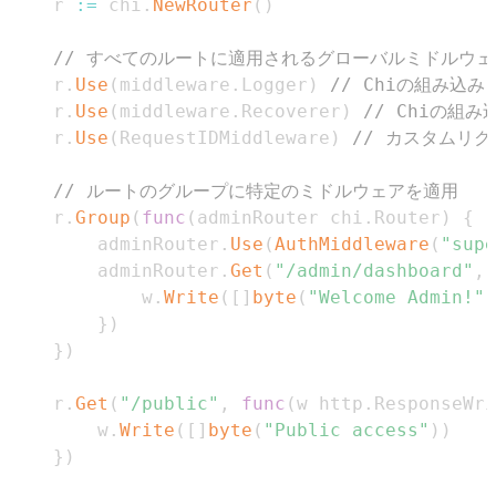
    r 
:=
 chi
.
NewRouter
(
)
// すべてのルートに適用されるグローバルミドルウェ
    r
.
Use
(
middleware
.
Logger
)
// Chiの組み込み
    r
.
Use
(
middleware
.
Recoverer
)
// Chiの組
    r
.
Use
(
RequestIDMiddleware
)
// カスタムリク
// ルートのグループに特定のミドルウェアを適用
    r
.
Group
(
func
(
adminRouter chi
.
Router
)
{
        adminRouter
.
Use
(
AuthMiddleware
(
"supe
        adminRouter
.
Get
(
"/admin/dashboard"
,
            w
.
Write
(
[
]
byte
(
"Welcome Admin!"
)
}
)
}
)
    r
.
Get
(
"/public"
,
func
(
w http
.
ResponseWri
        w
.
Write
(
[
]
byte
(
"Public access"
)
)
}
)