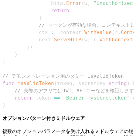
                http
.
Error
(
w
,
"Unauthorized"
return
}
// トークンが有効な場合、コンテキスト
            ctx 
:=
 context
.
WithValue
(
r
.
Conte
            next
.
ServeHTTP
(
w
,
 r
.
WithContext
(
}
)
}
}
// デモンストレーション用のダミー isValidToken
func
isValidToken
(
token
,
 secretKey 
string
)
b
// 実際のアプリではJWT、APIキーなどを検証します
return
 token 
==
"Bearer mysecrettoken"
&
}
オプションパターン付きミドルウェア
複数のオプションパラメータを受け入れるミドルウェアの場