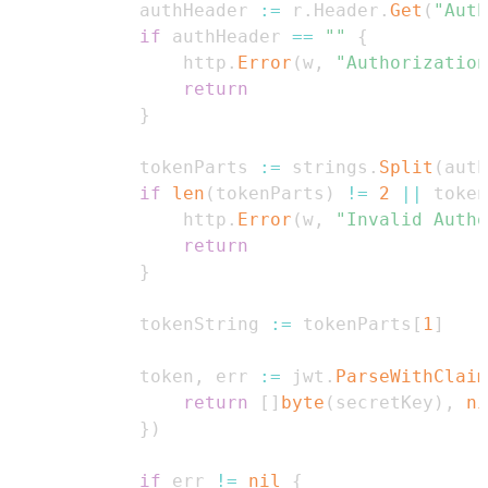
            authHeader 
:=
 r
.
Header
.
Get
(
"Auth
if
 authHeader 
==
""
{
                http
.
Error
(
w
,
"Authorization
return
}
            tokenParts 
:=
 strings
.
Split
(
auth
if
len
(
tokenParts
)
!=
2
||
 token
                http
.
Error
(
w
,
"Invalid Autho
return
}
            tokenString 
:=
 tokenParts
[
1
]
            token
,
 err 
:=
 jwt
.
ParseWithClaim
return
[
]
byte
(
secretKey
)
,
ni
}
)
if
 err 
!=
nil
{