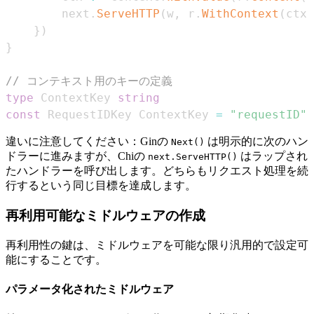
        next
.
ServeHTTP
(
w
,
 r
.
WithContext
(
ctx
)
}
)
}
// コンテキスト用のキーの定義
type
 ContextKey 
string
const
 RequestIDKey ContextKey 
=
"requestID"
違いに注意してください：Ginの
は明示的に次のハン
Next()
ドラーに進みますが、Chiの
はラップされ
next.ServeHTTP()
たハンドラーを呼び出します。どちらもリクエスト処理を続
行するという同じ目標を達成します。
再利用可能なミドルウェアの作成
再利用性の鍵は、ミドルウェアを可能な限り汎用的で設定可
能にすることです。
パラメータ化されたミドルウェア