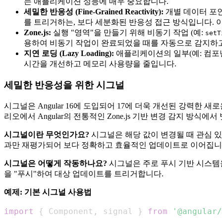
는 애플리케이션 성능에 매우 중요합니다.
세밀한 반응성 (Fine-Grained Reactivity):
개별 데이터 포
를 트리거하는, 보다 세분화된 반응성 접근 방식입니다.
Zone.js:
실행 "영역"을 만들기 위해 비동기 작업 (예:
setT
용하여 비동기 작업이 완료되었을 때를 자동으로 감지하
지연 로딩 (Lazy Loading):
애플리케이션의 일부(예: 컴포넌
시간을 개선하고 메모리 사용량을 줄입니다.
세밀한 반응성을 위한 시그널
시그널은 Angular 16에 도입되어 17에 더욱 개선된 강력
리오에서 Angular의 전통적인 Zone.js 기반 변경 감지 방식에
시그널이란 무엇인가요?
시그널은 해당 값이 변경될 때 관심 
과만 재평가되어 보다 정확하고 효율적인 업데이트로 이어집니
시그널은 어떻게 작동하나요?
시그널은 주로 푸시 기반 시스템
을 "푸시"하여 대상 업데이트를 트리거합니다.
예제: 기본 시그널 사용법
import
{
Component
,
 signal 
}
from
'@angular/