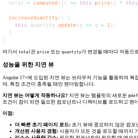
  total 
=
computed
(
(
)
=>
this
.
price
(
)
*
this
increaseQuantity
(
)
{
this
.
quantity
.
update
(
q 
=>
 q 
+
1
)
;
}
}
여기서
은
또는
가 변경될 때마다 자동으로
total
price
quantity
성능을 위한 지연 뷰
Angular 17+에 도입된 지연 뷰는 브라우저 기능을 활용하
며, 특정 조건이 충족될 때만 렌더링합니다.
지연 뷰는 어떻게 작동하나요?
지연 뷰는 템플릿의 새로운
@def
조건이 참이 되면 필요한 컴포넌트나 디렉티브를 로드하고 렌
이점:
더 빠른 초기 페이지 로드:
초기 뷰에 중요하지 않은 컴포넌
개선된 사용자 경험:
사용자가 모든 것을 로드할 때까지 기
리소스 사용량 감소:
필요한 컴포넌트만 필요할 때 메모리