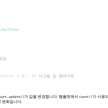
생성
tCount 
+
1
)
;
// 시그널 값 업데이트
가 값을 변경합니다. 템플릿에서
가 사용되
ount.update()
count()
 변화입니다.