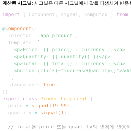
계산된 시그널:
시그널은 다른 시그널에서 값을 파생시켜 반응형
import
{
Component
,
 signal
,
 computed 
}
from
@
Component
(
{
  selector
:
'app-product'
,
  template
:
`
`
,
  standalone
:
true
}
)
export
class
ProductComponent
{
  price 
=
signal
(
19.99
)
;
  quantity 
=
signal
(
1
)
;
// total은 price 또는 quantity의 변경에 