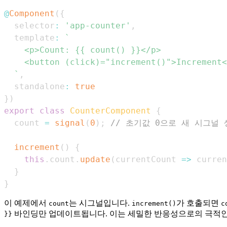
@
Component
(
{
  selector
:
'app-counter'
,
  template
:
`
`
,
  standalone
:
true
}
)
export
class
CounterComponent
{
  count 
=
signal
(
0
)
;
// 초기값 0으로 새 시그널 
increment
(
)
{
this
.
count
.
update
(
currentCount 
=>
 curren
}
}
이 예제에서
는 시그널입니다.
가 호출되면
count
increment()
c
바인딩만 업데이트됩니다. 이는 세밀한 반응성으로의 극적인
}}