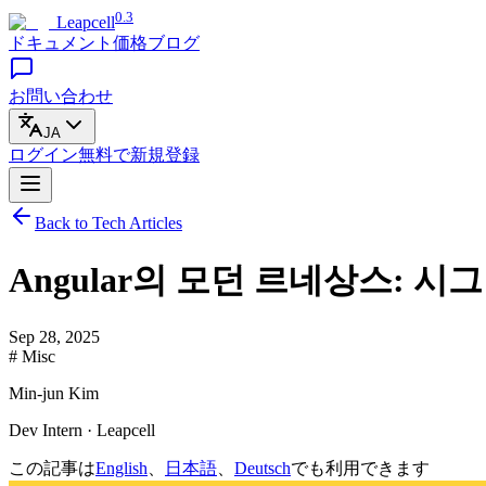
0.3
Leapcell
ドキュメント
価格
ブログ
お問い合わせ
JA
ログイン
無料で
新規登録
Back to Tech Articles
Angular의 모던 르네상스: 시그
Sep 28, 2025
# Misc
Min-jun Kim
Dev Intern · Leapcell
この記事は
English
、
日本語
、
Deutsch
でも利用できます