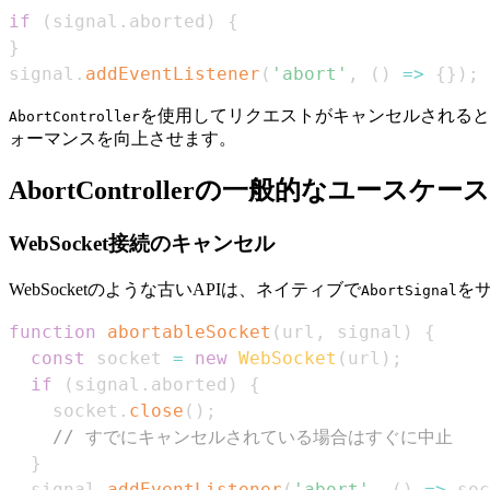
if
(
signal
.
aborted
)
{
}
signal
.
addEventListener
(
'abort'
,
(
)
=>
{
}
)
;
を使用してリクエストがキャンセルされると
AbortController
ォーマンスを向上させます。
AbortControllerの一般的なユースケース
WebSocket接続のキャンセル
WebSocketのような古いAPIは、ネイティブで
を
AbortSignal
function
abortableSocket
(
url
,
 signal
)
{
const
 socket 
=
new
WebSocket
(
url
)
;
if
(
signal
.
aborted
)
{
    socket
.
close
(
)
;
// すでにキャンセルされている場合はすぐに中止
}
  signal
.
addEventListener
(
'abort'
,
(
)
=>
 soc