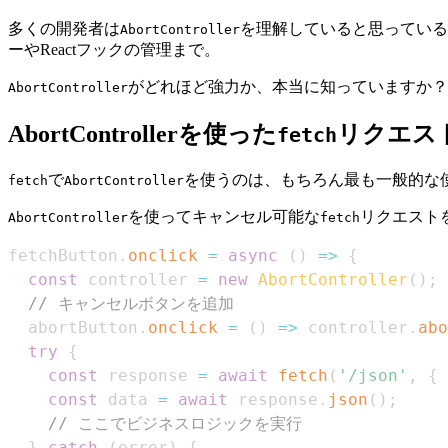
多くの開発者は
を理解していると思ってい
AbortController
ーやReactフックの管理まで。
がどれほど強力か、本当に知っていますか？
AbortController
AbortControllerを使った
リクエス
fetch
で
を使うのは、もちろん最も一般的な
fetch
AbortController
を使ってキャンセル可能な
リクエスト
AbortController
fetch
fetchButton
.
onclick
=
async
(
)
=>
{
const
 controller 
=
new
AbortController
(
)
;
// キャンセルボタンを追加
  abortButton
.
onclick
=
(
)
=>
 controller
.
abo
try
{
const
 response 
=
await
fetch
(
'/json'
,
{
const
 data 
=
await
 response
.
json
(
)
;
// ここでビジネスロジックを実行
}
catch
(
error
)
{