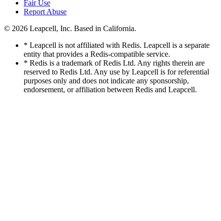
Fair Use
Report Abuse
© 2026
Leapcell, Inc.
Based in California.
* Leapcell is not affiliated with Redis. Leapcell is a separate
entity that provides a Redis-compatible service.
* Redis is a trademark of Redis Ltd. Any rights therein are
reserved to Redis Ltd. Any use by Leapcell is for referential
purposes only and does not indicate any sponsorship,
endorsement, or affiliation between Redis and Leapcell.