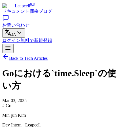
0.3
Leapcell
ドキュメント
価格
ブログ
お問い合わせ
JA
ログイン
無料で
新規登録
Back to Tech Articles
Goにおける`time.Sleep`の使
い方
Mar 03, 2025
# Go
Min-jun Kim
Dev Intern · Leapcell