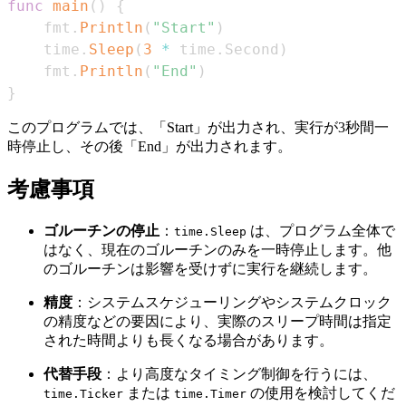
func
main
(
)
{
    fmt
.
Println
(
"Start"
)
    time
.
Sleep
(
3
*
 time
.
Second
)
    fmt
.
Println
(
"End"
)
}
このプログラムでは、「Start」が出力され、実行が3秒間一
時停止し、その後「End」が出力されます。
考慮事項
ゴルーチンの停止
：
は、プログラム全体で
time.Sleep
はなく、現在のゴルーチンのみを一時停止します。他
のゴルーチンは影響を受けずに実行を継続します。
精度
：システムスケジューリングやシステムクロック
の精度などの要因により、実際のスリープ時間は指定
された時間よりも長くなる場合があります。
代替手段
：より高度なタイミング制御を行うには、
または
の使用を検討してくだ
time.Ticker
time.Timer