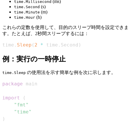
(ms)
time.Millisecond
(s)
time.Second
(m)
time.Minute
(h)
time.Hour
これらの定数を使用して、目的のスリープ時間を設定できま
す。たとえば、2秒間スリープするには：
time
.
Sleep
(
2
*
 time
.
Second
)
例：実行の一時停止
の使用法を示す簡単な例を次に示します。
time.Sleep
package
import
(
"fmt"
"time"
)