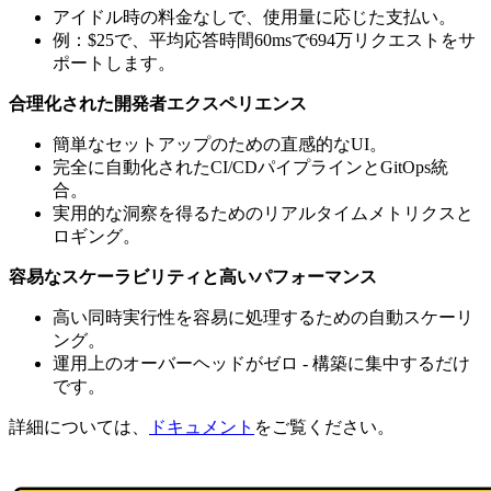
アイドル時の料金なしで、使用量に応じた支払い。
例：$25で、平均応答時間60msで694万リクエストをサ
ポートします。
合理化された開発者エクスペリエンス
簡単なセットアップのための直感的なUI。
完全に自動化されたCI/CDパイプラインとGitOps統
合。
実用的な洞察を得るためのリアルタイムメトリクスと
ロギング。
容易なスケーラビリティと高いパフォーマンス
高い同時実行性を容易に処理するための自動スケーリ
ング。
運用上のオーバーヘッドがゼロ - 構築に集中するだけ
です。
詳細については、
ドキュメント
をご覧ください。