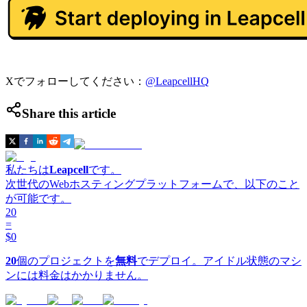
Xでフォローしてください：
@LeapcellHQ
Share this article
私たちは
Leapcell
です。
次世代のWebホスティングプラットフォームで、以下のこと
が可能です。
20
=
$0
20
個のプロジェクトを
無料
でデプロイ。アイドル状態のマシ
ンには料金はかかりません。