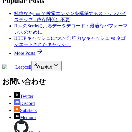
Popular Posts
純粋なPythonで検索エンジンを構築するステップバイ
ステップ - 依存関係は不要
RustのSerdeによるデータデコード：最適なパフォーマ
ンスのために
HTTP キャッシュについて: 強力なキャッシュ vs ネゴ
シエートされたキャッシュ
More Posts
Leapcell
日本語
お問い合わせ
Twitter
Discord
Substack
Medium