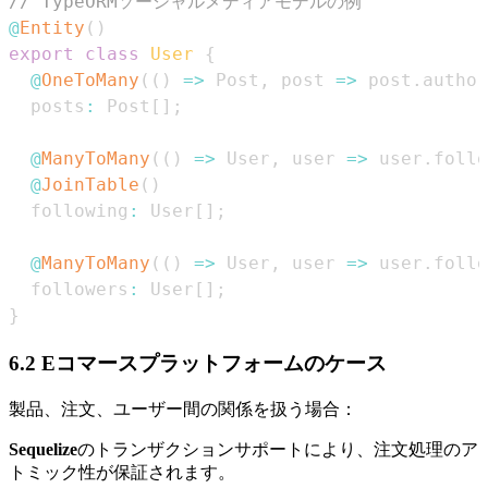
// TypeORMソーシャルメディアモデルの例
@
Entity
(
)
export
class
User
{
@
OneToMany
(
(
)
=>
Post
,
 post 
=>
 post
.
author
  posts
:
Post
[
]
;
@
ManyToMany
(
(
)
=>
User
,
 user 
=>
 user
.
follo
@
JoinTable
(
)
  following
:
User
[
]
;
@
ManyToMany
(
(
)
=>
User
,
 user 
=>
 user
.
follo
  followers
:
User
[
]
;
}
6.2 Eコマースプラットフォームのケース
製品、注文、ユーザー間の関係を扱う場合：
Sequelize
のトランザクションサポートにより、注文処理のア
トミック性が保証されます。