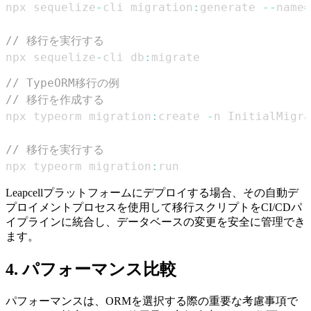
npx sequelize
-
cli migration
:
generate 
--
name
=
// 移行を実行する
npx sequelize
-
cli db
:
migrate
// TypeORM移行の例
// 移行を作成する
npx typeorm migration
:
create 
-
n 
InitialMigra
// 移行を実行する
npx typeorm migration
:
run
Leapcellプラットフォームにデプロイする場合、その自動デ
プロイメントプロセスを使用して移行スクリプトをCI/CDパ
イプラインに統合し、データベースの変更を安全に管理でき
ます。
4. パフォーマンス比較
パフォーマンスは、ORMを選択する際の重要な考慮事項で