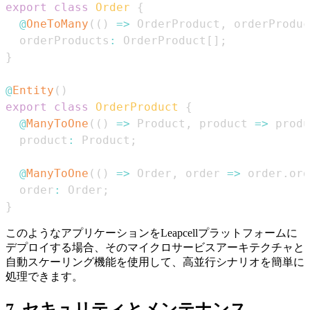
export
class
Order
{
@
OneToMany
(
(
)
=>
OrderProduct
,
 orderProduc
  orderProducts
:
OrderProduct
[
]
;
}
@
Entity
(
)
export
class
OrderProduct
{
@
ManyToOne
(
(
)
=>
Product
,
 product 
=>
 produ
  product
:
Product
;
@
ManyToOne
(
(
)
=>
Order
,
 order 
=>
 order
.
ord
  order
:
Order
;
}
このようなアプリケーションをLeapcellプラットフォームに
デプロイする場合、そのマイクロサービスアーキテクチャと
自動スケーリング機能を使用して、高並行シナリオを簡単に
処理できます。
7. セキュリティとメンテナンス