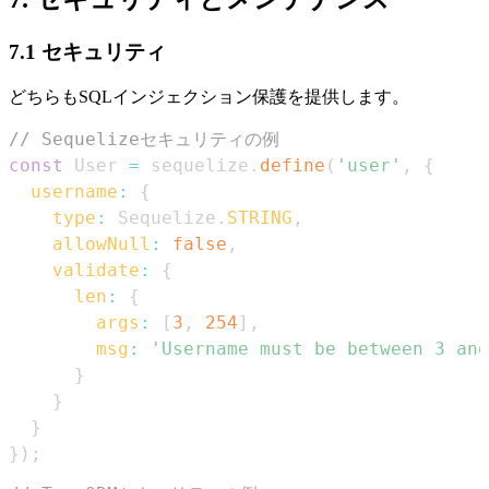
7.1 セキュリティ
どちらもSQLインジェクション保護を提供します。
// Sequelizeセキュリティの例
const
User
=
 sequelize
.
define
(
'user'
,
{
username
:
{
type
:
Sequelize
.
STRING
,
allowNull
:
false
,
validate
:
{
len
:
{
args
:
[
3
,
254
]
,
msg
:
'Username must be between 3 an
}
}
}
}
)
;