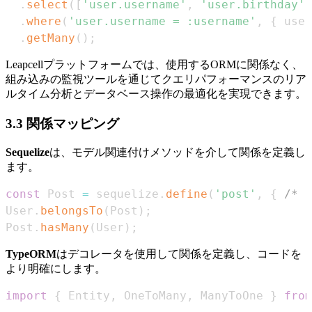
.
select
(
[
'user.username'
,
'user.birthday'
]
.
where
(
'user.username = :username'
,
{
 user
.
getMany
(
)
;
Leapcellプラットフォームでは、使用するORMに関係なく、
組み込みの監視ツールを通じてクエリパフォーマンスのリア
ルタイム分析とデータベース操作の最適化を実現できます。
3.3 関係マッピング
Sequelize
は、モデル関連付けメソッドを介して関係を定義し
ます。
const
Post
=
 sequelize
.
define
(
'post'
,
{
/* .
User
.
belongsTo
(
Post
)
;
Post
.
hasMany
(
User
)
;
TypeORM
はデコレータを使用して関係を定義し、コードを
より明確にします。
import
{
Entity
,
OneToMany
,
ManyToOne
}
from