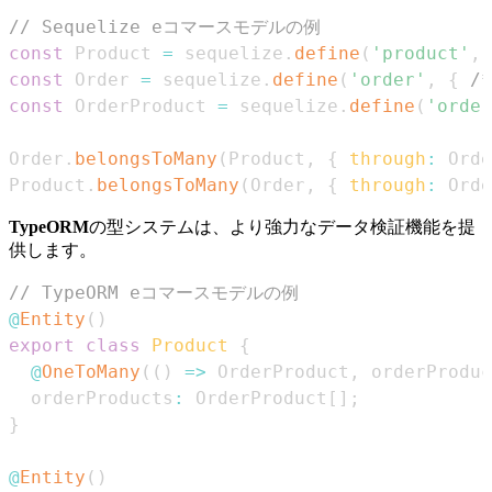
// Sequelize eコマースモデルの例
const
Product
=
 sequelize
.
define
(
'product'
,
const
Order
=
 sequelize
.
define
(
'order'
,
{
/*
const
OrderProduct
=
 sequelize
.
define
(
'order
Order
.
belongsToMany
(
Product
,
{
through
:
Orde
Product
.
belongsToMany
(
Order
,
{
through
:
Orde
TypeORM
の型システムは、より強力なデータ検証機能を提
供します。
// TypeORM eコマースモデルの例
@
Entity
(
)
export
class
Product
{
@
OneToMany
(
(
)
=>
OrderProduct
,
 orderProduc
  orderProducts
:
OrderProduct
[
]
;
}
@
Entity
(
)