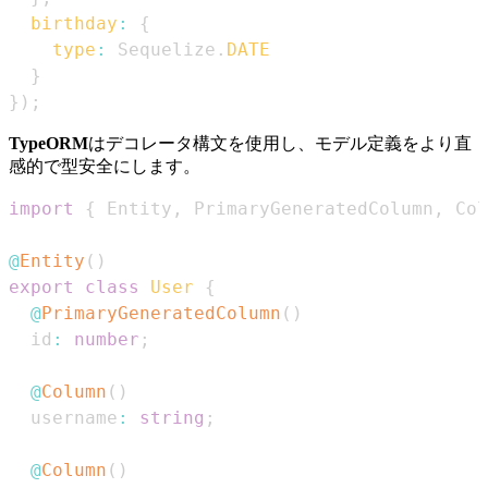
birthday
:
{
type
:
Sequelize
.
DATE
}
}
)
;
TypeORM
はデコレータ構文を使用し、モデル定義をより直
感的で型安全にします。
import
{
Entity
,
PrimaryGeneratedColumn
,
Col
@
Entity
(
)
export
class
User
{
@
PrimaryGeneratedColumn
(
)
  id
:
number
;
@
Column
(
)
  username
:
string
;
@
Column
(
)