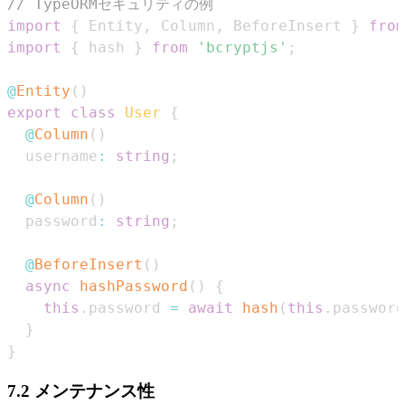
// TypeORMセキュリティの例
import
{
Entity
,
Column
,
BeforeInsert
}
from
import
{
 hash 
}
from
'bcryptjs'
;
@
Entity
(
)
export
class
User
{
@
Column
(
)
  username
:
string
;
@
Column
(
)
  password
:
string
;
@
BeforeInsert
(
)
async
hashPassword
(
)
{
this
.
password
=
await
hash
(
this
.
password
}
}
7.2 メンテナンス性