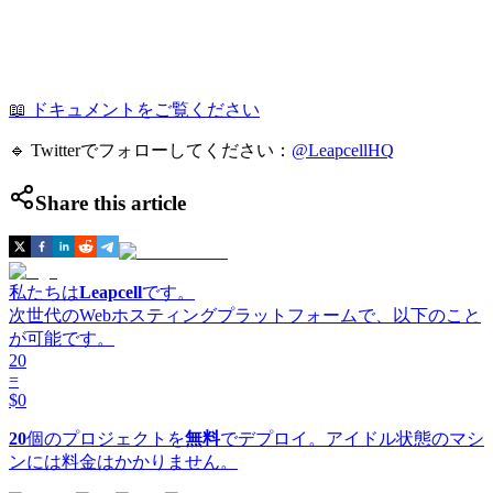
📖 ドキュメントをご覧ください
🔹 Twitterでフォローしてください：
@LeapcellHQ
Share this article
私たちは
Leapcell
です。
次世代のWebホスティングプラットフォームで、以下のこと
が可能です。
20
=
$0
20
個のプロジェクトを
無料
でデプロイ。アイドル状態のマシ
ンには料金はかかりません。