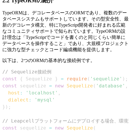
2.2 TypeORMの紹介
TypeORMは、デコレータベースのORMであり、複数のデー
タベースシステムもサポートしています。その型安全性、最
新のデコレータ構文、特にTypeScript開発者に好まれる広範
なコミュニティサポートで知られています。TypeORMの設
計理念は「TypeScriptでコードを書くのと同じくらい簡単に
データベースを操作すること」であり、大規模プロジェクト
に強力な型チェックとコード編成機能を提供します。
以下は、2つのORMの基本的な接続例です。
// Sequelize接続例
const
{
Sequelize
}
=
require
(
'sequelize'
)
;
const
 sequelize 
=
new
Sequelize
(
'database'
,
host
:
'localhost'
,
dialect
:
'mysql'
}
)
;
// Leapcellプラットフォームにデプロイする場合、環
const
 sequelize 
=
new
Sequelize
(