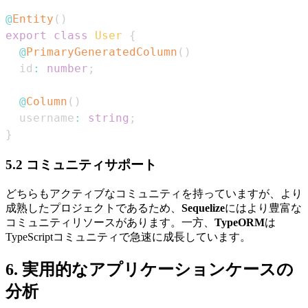
@
Entity
(
)
export
class
User
{
@
PrimaryGeneratedColumn
(
)
  id
:
number
;
@
Column
(
)
  username
:
string
;
}
5.2 コミュニティサポート
どちらもアクティブなコミュニティを持っていますが、より
成熟したプロジェクトであるため、
Sequelize
にはより豊富な
コミュニティリソースがあります。一方、
TypeORM
は
TypeScriptコミュニティで急速に成長しています。
6. 実用的なアプリケーションケースの
分析