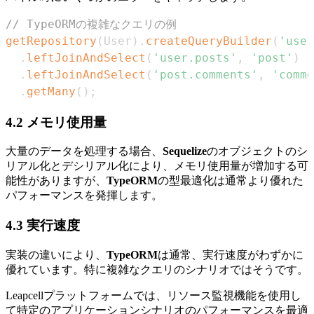
// TypeORMの複雑なクエリの例
getRepository
(
User
)
.
createQueryBuilder
(
'user
.
leftJoinAndSelect
(
'user.posts'
,
'post'
)
.
leftJoinAndSelect
(
'post.comments'
,
'comme
.
getMany
(
)
;
4.2 メモリ使用量
大量のデータを処理する場合、
Sequelize
のオブジェクトのシ
リアル化とデシリアル化により、メモリ使用量が増加する可
能性がありますが、
TypeORM
の型最適化は通常より優れた
パフォーマンスを発揮します。
4.3 実行速度
実装の違いにより、
TypeORM
は通常、実行速度がわずかに
優れています。特に複雑なクエリのシナリオではそうです。
Leapcellプラットフォームでは、リソース監視機能を使用し
て特定のアプリケーションシナリオのパフォーマンスを最適