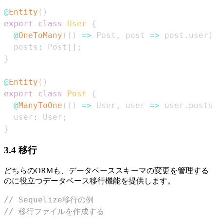
@
Entity
(
)
export
class
User
{
@
OneToMany
(
(
)
=>
Post
,
 post 
=>
 post
.
user
)
  posts
:
Post
[
]
;
}
@
Entity
(
)
export
class
Post
{
@
ManyToOne
(
(
)
=>
User
,
 user 
=>
 user
.
posts
)
  user
:
User
;
}
3.4 移行
どちらのORMも、データベーススキーマの変更を管理する
のに役立つデータベース移行機能を提供します。
// Sequelize移行の例
// 移行ファイルを作成する