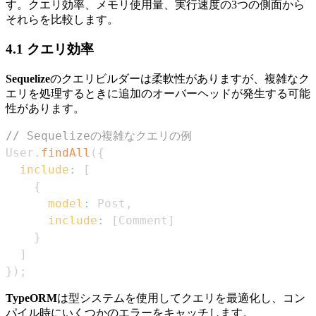
す。クエリ効率、メモリ使用量、実行速度の3つの側面から
それらを比較します。
4.1 クエリ効率
Sequelize
のクエリビルダーは柔軟性がありますが、複雑なク
エリを処理するときに追加のオーバーヘッドが発生する可能
性があります。
// Sequelizeの複雑なクエリの例
User
.
findAll
(
{
include
:
[
{
model
:
Post
,
include
:
[
Comment
]
}
]
}
)
;
TypeORM
は型システムを使用してクエリを最適化し、コン
パイル時にいくつかのエラーをキャッチします。