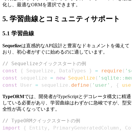
化し、最適なORMを選択できます。
5. 学習曲線とコミュニティサポート
5.1 学習曲線
Sequelize
は直感的なAPI設計と豊富なドキュメントを備えて
おり、初心者がすぐに始めるのに適しています。
// Sequelizeクイックスタートの例
const
{
Sequelize
,
DataTypes
}
=
require
(
'se
const
 sequelize 
=
new
Sequelize
(
'sqlite::mem
const
User
=
 sequelize
.
define
(
'user'
,
{
user
TypeORM
では、開発者がTypeScriptとデコレータ構文に精通
している必要があり、学習曲線はわずかに急峻ですが、型安
全性が高くなっています。
// TypeORMクイックスタートの例
import
{
Entity
,
PrimaryGeneratedColumn
,
Col