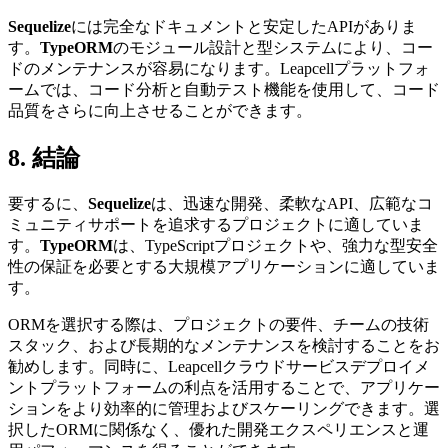
Sequelize
には完全なドキュメントと安定したAPIがありま
す。
TypeORM
のモジュール設計と型システムにより、コー
ドのメンテナンスが容易になります。Leapcellプラットフォ
ームでは、コード分析と自動テスト機能を使用して、コード
品質をさらに向上させることができます。
8. 結論
要するに、
Sequelize
は、迅速な開発、柔軟なAPI、広範なコ
ミュニティサポートを追求するプロジェクトに適していま
す。
TypeORM
は、TypeScriptプロジェクトや、強力な型安全
性の保証を必要とする大規模アプリケーションに適していま
す。
ORMを選択する際は、プロジェクトの要件、チームの技術
スタック、および長期的なメンテナンスを検討することをお
勧めします。同時に、Leapcellクラウドサービスデプロイメ
ントプラットフォームの利点を活用することで、アプリケー
ションをより効率的に管理およびスケーリングできます。選
択したORMに関係なく、優れた開発エクスペリエンスと運