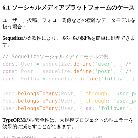
6.1 ソーシャルメディアプラットフォームのケース
ユーザー、投稿、フォロー関係などの複雑なデータモデルを
扱う場合：
Sequelize
の柔軟性により、多対多の関係を簡単に処理できま
す。
// Sequelizeソーシャルメディアモデルの例
const
User
=
 sequelize
.
define
(
'user'
,
{
/* .
const
Post
=
 sequelize
.
define
(
'post'
,
{
/* .
const
Follow
=
 sequelize
.
define
(
'follow'
,
{
User
.
belongsToMany
(
Post
,
{
through
:
'user_po
Post
.
belongsToMany
(
User
,
{
through
:
'user_po
User
.
belongsToMany
(
User
,
{
as
:
'follower'
,
t
TypeORM
の型安全性は、大規模プロジェクトの型エラーを
効果的に減らすことができます。