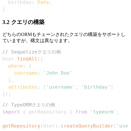
  birthday
:
Date
;
}
3.2 クエリの構築
どちらのORMもチェーンされたクエリの構築をサポートし
ていますが、構文は異なります。
// Sequelizeクエリの例
User
.
findAll
(
{
where
:
{
username
:
'John Doe'
}
,
attributes
:
[
'username'
,
'birthday'
]
}
)
;
// TypeORMクエリの例
import
{
 getRepository 
}
from
'typeorm'
;
getRepository
(
User
)
.
createQueryBuilder
(
'user