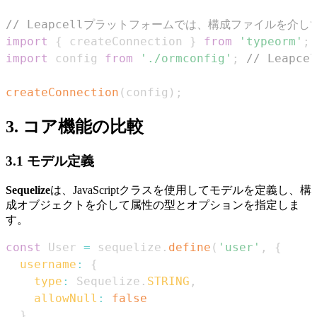
// Leapcellプラットフォームでは、構成ファイルを介
import
{
 createConnection 
}
from
'typeorm'
;
import
config
from
'./ormconfig'
;
// Leap
createConnection
(
config
)
;
3. コア機能の比較
3.1 モデル定義
Sequelize
は、JavaScriptクラスを使用してモデルを定義し、構
成オブジェクトを介して属性の型とオプションを指定しま
す。
const
User
=
 sequelize
.
define
(
'user'
,
{
username
:
{
type
:
Sequelize
.
STRING
,
allowNull
:
false
}
,