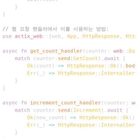
}
}
// 웹 요청 핸들러에서 이를 사용하는 방법:
use
actix_web
::
{
web
,
App
,
HttpResponse
,
Http
async
fn
get_count_handler
(
counter
:
web
::
Dat
match
 counter
.
send
(
GetCount
)
.
await
{
Ok
(
count
)
=>
HttpResponse
::
Ok
(
)
.
body
Err
(
_
)
=>
HttpResponse
::
InternalServ
}
}
async
fn
increment_count_handler
(
counter
:
we
match
 counter
.
send
(
Increment
)
.
await
{
Ok
(
new_count
)
=>
HttpResponse
::
Ok
(
)
.
Err
(
_
)
=>
HttpResponse
::
InternalServ
}