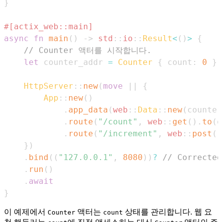
}
#[actix_web::main]
async
fn
main
(
)
->
std
::
io
::
Result
<
(
)
>
{
// Counter 액터를 시작합니다.
let
 counter_addr 
=
Counter
{
 count
:
0
}
.
HttpServer
::
new
(
move
|
|
{
App
::
new
(
)
.
app_data
(
web
::
Data
::
new
(
counter
.
route
(
"/count"
,
web
::
get
(
)
.
to
(
g
.
route
(
"/increment"
,
web
::
post
(
)
}
)
.
bind
(
(
"127.0.0.1"
,
8080
)
)
?
// Corrected
.
run
(
)
.
await
}
이 예제에서
액터는
상태를 관리합니다. 웹 요
Counter
count