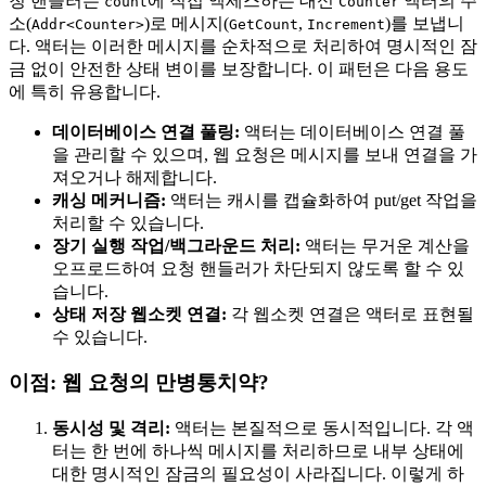
청 핸들러는
에 직접 액세스하는 대신
액터의 주
count
Counter
소(
)로 메시지(
,
)를 보냅니
Addr<Counter>
GetCount
Increment
다. 액터는 이러한 메시지를 순차적으로 처리하여 명시적인 잠
금 없이 안전한 상태 변이를 보장합니다. 이 패턴은 다음 용도
에 특히 유용합니다.
데이터베이스 연결 풀링:
액터는 데이터베이스 연결 풀
을 관리할 수 있으며, 웹 요청은 메시지를 보내 연결을 가
져오거나 해제합니다.
캐싱 메커니즘:
액터는 캐시를 캡슐화하여 put/get 작업을
처리할 수 있습니다.
장기 실행 작업/백그라운드 처리:
액터는 무거운 계산을
오프로드하여 요청 핸들러가 차단되지 않도록 할 수 있
습니다.
상태 저장 웹소켓 연결:
각 웹소켓 연결은 액터로 표현될
수 있습니다.
이점: 웹 요청의 만병통치약?
동시성 및 격리:
액터는 본질적으로 동시적입니다. 각 액
터는 한 번에 하나씩 메시지를 처리하므로 내부 상태에
대한 명시적인 잠금의 필요성이 사라집니다. 이렇게 하