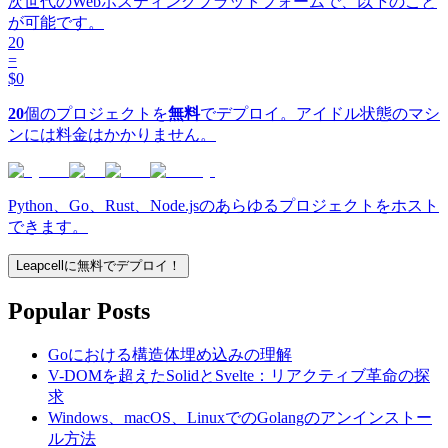
次世代のWebホスティングプラットフォームで、以下のこと
が可能です。
20
=
$0
20
個のプロジェクトを
無料
でデプロイ。アイドル状態のマシ
ンには料金はかかりません。
Python、Go、Rust、Node.jsのあらゆるプロジェクトをホスト
できます。
Leapcellに無料でデプロイ！
Popular Posts
Goにおける構造体埋め込みの理解
V-DOMを超えたSolidとSvelte：リアクティブ革命の探
求
Windows、macOS、LinuxでのGolangのアンインストー
ル方法