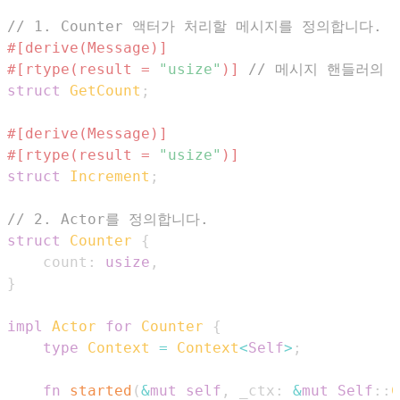
// 1. Counter 액터가 처리할 메시지를 정의합니다.
#[derive(Message)]
#[rtype(result = 
"usize"
)]
// 메시지 핸들러의 
struct
GetCount
;
#[derive(Message)]
#[rtype(result = 
"usize"
)]
struct
Increment
;
// 2. Actor를 정의합니다.
struct
Counter
{
    count
:
usize
,
}
impl
Actor
for
Counter
{
type
Context
=
Context
<
Self
>
;
fn
started
(
&
mut
self
,
 _ctx
:
&
mut
Self
::
C