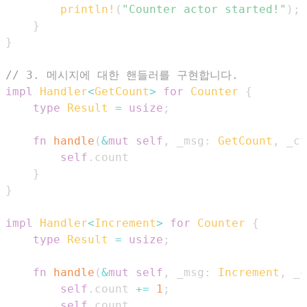
println!
(
"Counter actor started!"
)
;
}
}
// 3. 메시지에 대한 핸들러를 구현합니다.
impl
Handler
<
GetCount
>
for
Counter
{
type
Result
=
usize
;
fn
handle
(
&
mut
self
,
 _msg
:
GetCount
,
 _ct
self
.
}
}
impl
Handler
<
Increment
>
for
Counter
{
type
Result
=
usize
;
fn
handle
(
&
mut
self
,
 _msg
:
Increment
,
 _c
self
.
count 
+=
1
;
self
.