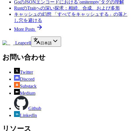
GoのJSONエンコードにおける`omitempty`タグの理解
RustのTraitへの深い探求：相続、合成、および多形
キャッシュの幻想 「すべてをキャッシュする」の落と
し穴を避ける
More Posts
Leapcell
日本語
お問い合わせ
Twitter
Discord
Substack
Medium
Github
LinkedIn
リソース