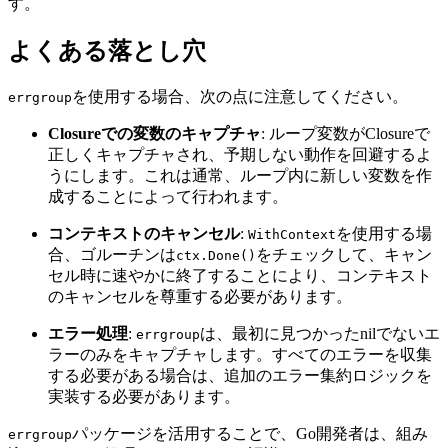
す。
よくある落とし穴
を使用する場合、次の点に注意してください。
errgroup
Closureでの変数のキャプチャ
: ループ変数がClosureで
正しくキャプチャされ、予期しない動作を回避するよ
うにします。これは通常、ループ内に新しい変数を作
成することによって行われます。
コンテキストのキャンセル
:
を使用する場
WithContext
合、ゴルーチンは
をチェックして、キャン
ctx.Done()
セル時に速やかに終了することにより、コンテキスト
のキャンセルを尊重する必要があります。
エラー処理
:
は、最初に見つかったnilでないエ
errgroup
ラーのみをキャプチャします。すべてのエラーを収集
する必要がある場合は、追加のエラー集約ロジックを
実装する必要があります。
パッケージを活用することで、Go開発者は、組み
errgroup