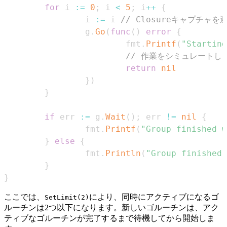
for
 i 
:=
0
;
 i 
<
5
;
 i
++
{
                i 
:=
 i 
// Closureキャプチャを
                g
.
Go
(
func
(
)
error
{
                        fmt
.
Printf
(
"Starting
// 作業をシミュレートし
return
nil
}
)
}
if
 err 
:=
 g
.
Wait
(
)
;
 err 
!=
nil
{
                fmt
.
Printf
(
"Group finished w
}
else
{
                fmt
.
Println
(
"Group finished 
}
}
ここでは、
により、同時にアクティブになるゴ
SetLimit(2)
ルーチンは2つ以下になります。新しいゴルーチンは、アク
ティブなゴルーチンが完了するまで待機してから開始しま