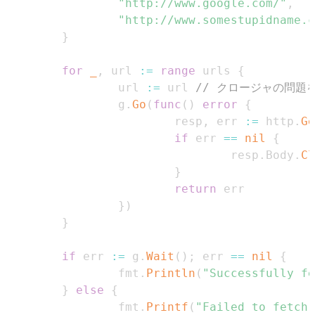
"http://www.google.com/"
,
"http://www.somestupidname.c
}
for
_
,
 url 
:=
range
 urls 
{
                url 
:=
 url 
// クロージャの問題
                g
.
Go
(
func
(
)
error
{
                        resp
,
 err 
:=
 http
.
Ge
if
 err 
==
nil
{
                                resp
.
Body
.
Cl
}
return
}
)
}
if
 err 
:=
 g
.
Wait
(
)
;
 err 
==
nil
{
                fmt
.
Println
(
"Successfully fe
}
else
{
                fmt
.
Printf
(
"Failed to fetch 