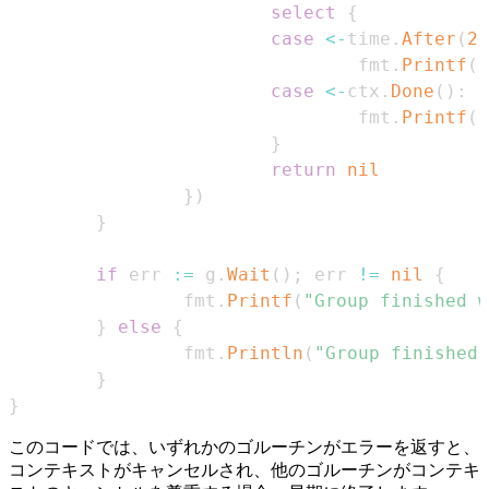
select
{
case
<-
time
.
After
(
2
                                fmt
.
Printf
(
"
case
<-
ctx
.
Done
(
)
:
                                fmt
.
Printf
(
"
}
return
nil
}
)
}
if
 err 
:=
 g
.
Wait
(
)
;
 err 
!=
nil
{
                fmt
.
Printf
(
"Group finished w
}
else
{
                fmt
.
Println
(
"Group finished 
}
}
このコードでは、いずれかのゴルーチンがエラーを返すと、
コンテキストがキャンセルされ、他のゴルーチンがコンテキ