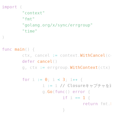
import
(
"context"
"fmt"
"golang.org/x/sync/errgroup"
"time"
)
func
main
(
)
{
        ctx
,
 cancel 
:=
 context
.
WithCancel
(
co
defer
cancel
(
)
        g
,
 ctx 
:=
 errgroup
.
WithContext
(
ctx
)
for
 i 
:=
0
;
 i 
<
3
;
 i
++
{
                i 
:=
 i 
// Closureキャプチャを
                g
.
Go
(
func
(
)
error
{
if
 i 
==
1
{
return
 fmt
.
E
}