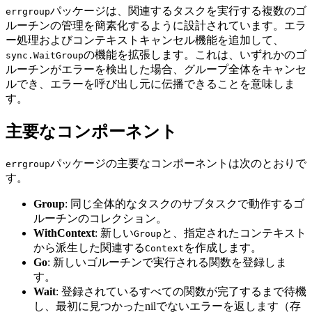
パッケージは、関連するタスクを実行する複数のゴ
errgroup
ルーチンの管理を簡素化するように設計されています。エラ
ー処理およびコンテキストキャンセル機能を追加して、
の機能を拡張します。これは、いずれかのゴ
sync.WaitGroup
ルーチンがエラーを検出した場合、グループ全体をキャンセ
ルでき、エラーを呼び出し元に伝播できることを意味しま
す。
主要なコンポーネント
パッケージの主要なコンポーネントは次のとおりで
errgroup
す。
Group
: 同じ全体的なタスクのサブタスクで動作するゴ
ルーチンのコレクション。
WithContext
: 新しい
と、指定されたコンテキスト
Group
から派生した関連する
を作成します。
Context
Go
: 新しいゴルーチンで実行される関数を登録しま
す。
Wait
: 登録されているすべての関数が完了するまで待機
し、最初に見つかったnilでないエラーを返します（存