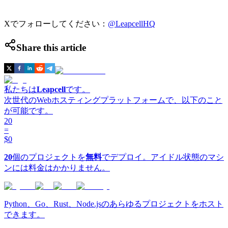
Xでフォローしてください：
@LeapcellHQ
Share this article
私たちは
Leapcell
です。
次世代のWebホスティングプラットフォームで、以下のこと
が可能です。
20
=
$0
20
個のプロジェクトを
無料
でデプロイ。アイドル状態のマシ
ンには料金はかかりません。
Python、Go、Rust、Node.jsのあらゆるプロジェクトをホスト
できます。