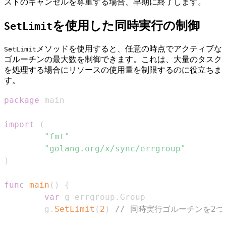
ストのキャンセルを尊重する場合、早期に終了します。
を使用した同時実行の制御
SetLimit
メソッドを使用すると、任意の時点でアクティブな
SetLimit
ゴルーチンの最大数を制御できます。これは、大量のタスク
を処理する場合にリソースの使用量を制限するのに役立ちま
す。
package
import
(
"fmt"
"golang.org/x/sync/errgroup"
)
func
main
(
)
{
var
 g errgroup
.
        g
.
SetLimit
(
2
)
// 同時実行ゴルーチンを2