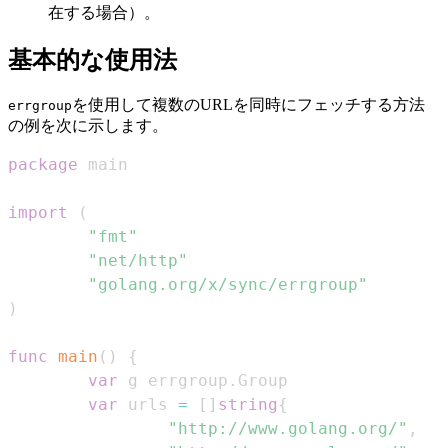
在する場合）。
基本的な使用法
を使用して複数のURLを同時にフェッチする方法
errgroup
の例を次に示します。
package
import
(
"fmt"
"net/http"
"golang.org/x/sync/errgroup"
)
func
main
(
)
{
var
 g errgroup
.
var
 urls 
=
[
]
string
{
"http://www.golang.org/"
,