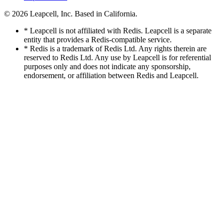
© 2026
Leapcell, Inc.
Based in California.
* Leapcell is not affiliated with Redis. Leapcell is a separate
entity that provides a Redis-compatible service.
* Redis is a trademark of Redis Ltd. Any rights therein are
reserved to Redis Ltd. Any use by Leapcell is for referential
purposes only and does not indicate any sponsorship,
endorsement, or affiliation between Redis and Leapcell.