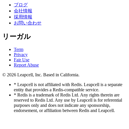
ブログ
会社情報
採用情報
お問い合わせ
リーガル
Term
Privacy
Fair Use
Report Abuse
© 2026
Leapcell, Inc.
Based in California.
* Leapcell is not affiliated with Redis. Leapcell is a separate
entity that provides a Redis-compatible service.
* Redis is a trademark of Redis Ltd. Any rights therein are
reserved to Redis Ltd. Any use by Leapcell is for referential
purposes only and does not indicate any sponsorship,
endorsement, or affiliation between Redis and Leapcell.