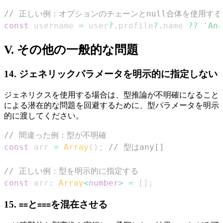
// 正しい例：オプションのチェーンとnull合体を使用する
const
 username 
=
 user
?.
profile
?.
name 
??
'Ano
V. その他の一般的な問題
14. ジェネリックパラメータを明示的に指定しない
ジェネリクスを使用する場合は、型推論が不明確になること
による潜在的な問題を回避するために、型パラメータを明示
的に渡してください。
// 間違った例：型が不明確
const
 arr 
=
Array
(
)
;
// 型はany[]
// 正しい例：型を明示的に指定する
const
 arr
:
Array
<
number
>
=
[
]
;
15.
と
を混在させる
==
===