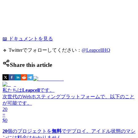
📖 ドキュメントを見る
🔹 Twitterでフォローしてください：
@LeapcellHQ
Share this article
私たちは
Leapcell
です。
次世代のWebホスティングプラットフォームで、以下のこと
が可能です。
20
=
$0
20
個のプロジェクトを
無料
でデプロイ。アイドル状態のマシ
ンには料金はかかりません。