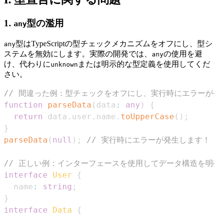
1.
型の濫用
any
型はTypeScriptの型チェックメカニズムをオフにし、型シ
any
ステムを無効にします。実際の開発では、
の使用を避
any
け、代わりに
または明示的な型定義を使用してくだ
unknown
さい。
// 間違った例：型チェックをオフにし、実行時にエラーが
function
parseData
(
data
:
any
)
{
return
 data
.
user
.
name
.
toUpperCase
(
)
;
}
parseData
(
null
)
;
// 実行時にエラーが発生します！
// 正しい例：インターフェースを使用してデータ構造を明
interface
User
{
  name
:
string
;
}
interface
Data
{