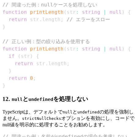
// 間違った例：nullケースを処理しない
function
printLength
(
str
:
string
|
null
)
{
return
 str
.
length
;
// エラーをスロー
}
// 正しい例：型の絞り込みを使用する
function
printLength
(
str
:
string
|
null
)
{
if
(
str
)
{
return
 str
.
length
;
}
return
0
;
}
12.
と
を処理しない
null
undefined
TypeScriptは、デフォルトで
と
の処理を強制し
null
undefined
ません。
オプションを有効にし、コードで
strictNullChecks
null値を明示的に処理することをお勧めします。
// 間違った例：名前がundefinedの場合を考慮しない