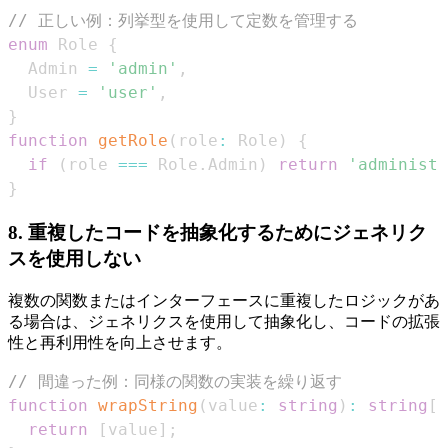
// 正しい例：列挙型を使用して定数を管理する
enum
Role
{
Admin
=
'admin'
,
User
=
'user'
,
}
function
getRole
(
role
:
Role
)
{
if
(
role 
===
Role
.
Admin
)
return
'administr
}
8. 重複したコードを抽象化するためにジェネリク
スを使用しない
複数の関数またはインターフェースに重複したロジックがあ
る場合は、ジェネリクスを使用して抽象化し、コードの拡張
性と再利用性を向上させます。
// 間違った例：同様の関数の実装を繰り返す
function
wrapString
(
value
:
string
)
:
string
[
]
return
[
value
]
;