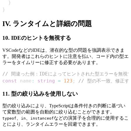
}
}
IV. ランタイムと詳細の問題
10. IDEのヒントを無視する
VSCodeなどのIDEは、潜在的な型​​の問題を強調表示できま
す。開発者はこれらのヒントに注意を払い、コード内の型エ
ラーをタイムリーに修正する必要があります。
// 間違った例：IDEによってヒントされた型エラーを無視
const
 name
:
string
=
123
;
// 型の不一致、修正
11. 型の絞り込みを使用しない
型の絞り込みにより、TypeScriptは条件付きの判断に基づい
て変数型の範囲を自動的に絞り込むことができます。
、
、
などの演算子を合理的に使用するこ
typeof
in
instanceof
とにより、ランタイムエラーを回避できます。