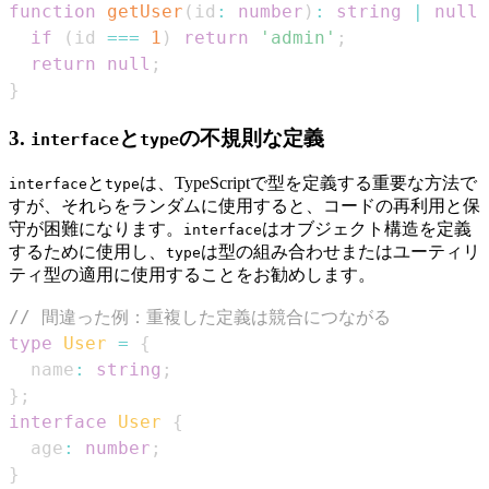
function
getUser
(
id
:
number
)
:
string
|
null
if
(
id 
===
1
)
return
'admin'
;
return
null
;
}
3.
と
の不規則な定義
interface
type
と
は、TypeScriptで型を定義する重要な方法で
interface
type
すが、それらをランダムに使用すると、コードの再利用と保
守が困難になります。
はオブジェクト構造を定義
interface
するために使用し、
は型の組み合わせまたはユーティリ
type
ティ型の適用に使用することをお勧めします。
// 間違った例：重複した定義は競合につながる
type
User
=
{
  name
:
string
;
}
;
interface
User
{
  age
:
number
;
}