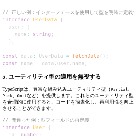
// 正しい例：インターフェースを使用して型を明確に定義
interface
UserData
{
  user
:
{
    name
:
string
;
}
;
}
const
 data
:
UserData
=
fetchData
(
)
;
const
 name 
=
 data
.
user
.
name
;
5. ユーティリティ型の適用を無視する
TypeScriptは、豊富な組み込みユーティリティ型（
、
Partial
、
など）を提供します。これらのユーティリティ型
Pick
Omit
を合理的に使用すると、コードを簡素化し、再利用性を向上
させることができます。
// 間違った例：型フィールドの再定義
interface
User
{
  id
:
number
;