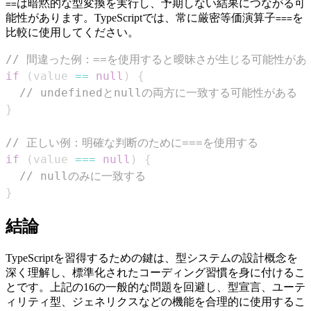
は暗黙的な型変換を実行し、予期しない結果につながる可
==
能性があります。TypeScriptでは、常に厳密等価演算子
を
===
比較に使用してください。
// 間違った例：==を使用すると曖昧さが生じる可能性があ
if
(
value 
==
null
)
{
// undefinedとnullの両方に一致する可能性がある
}
// 正しい例：明確な判断のために===を使用する
if
(
value 
===
null
)
{
// nullのみに一致する
}
結論
TypeScriptを習得するための鍵は​​、型システムの設計概念を
深く理解し、標準化されたコーディング習慣を身に付けるこ
とです。上記の16の一般的な問題を回避し、型宣言、ユーテ
ィリティ型、ジェネリクスなどの機能を合理的に使用するこ