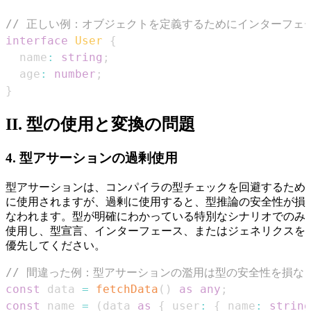
// 正しい例：オブジェクトを定義するためにインターフェ
interface
User
{
  name
:
string
;
  age
:
number
;
}
II. 型の使用と変換の問題
4. 型アサーションの過剰使用
型アサーションは、コンパイラの型チェックを回避するため
に使用されますが、過剰に使用すると、型推論の安全性が損
なわれます。型が明確にわかっている特別なシナリオでのみ
使用し、型宣言、インターフェース、またはジェネリクスを
優先してください。
// 間違った例：型アサーションの濫用は型の安全性を損な
const
 data 
=
fetchData
(
)
as
any
;
const
 name 
=
(
data 
as
{
 user
:
{
 name
:
string