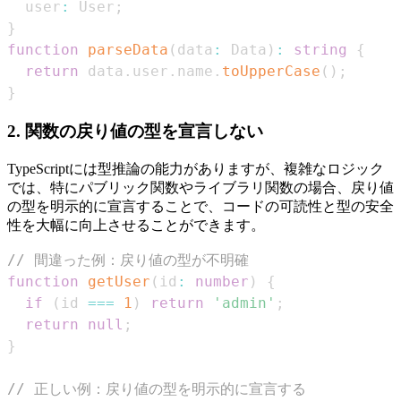
  user
:
User
;
}
function
parseData
(
data
:
Data
)
:
string
{
return
 data
.
user
.
name
.
toUpperCase
(
)
;
}
2. 関数の戻り値の型を宣言しない
TypeScriptには型推論の能力がありますが、複雑なロジック
では、特にパブリック関数やライブラリ関数の場合、戻り値
の型を明示的に宣言することで、コードの可読性と型の安全
性を大幅に向上させることができます。
// 間違った例：戻り値の型が不明確
function
getUser
(
id
:
number
)
{
if
(
id 
===
1
)
return
'admin'
;
return
null
;
}
// 正しい例：戻り値の型を明示的に宣言する