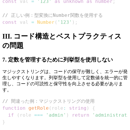
const
 val 
=
'123'
as
unknown
as
number
;
// 正しい例：型変換にNumber関数を使用する
const
 val 
=
Number
(
'123'
)
;
III. コード構造とベストプラクティス
の問題
7. 定数を管理するために列挙型を使用しない
マジックストリングは、コードの保守が難しく、エラーが発
生しやすくなります。列挙型を使用して定数値を統一的に管
理し、コードの可読性と保守性を向上させる必要がありま
す。
// 間違った例：マジックストリングの使用
function
getRole
(
role
:
string
)
{
if
(
role 
===
'admin'
)
return
'administrati
}