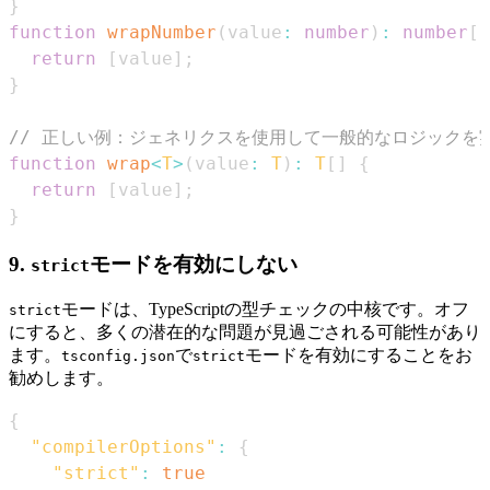
}
function
wrapNumber
(
value
:
number
)
:
number
[
]
return
[
value
]
;
}
// 正しい例：ジェネリクスを使用して一般的なロジックを
function
wrap
<
T
>
(
value
:
T
)
:
T
[
]
{
return
[
value
]
;
}
9.
モードを有効にしない
strict
モードは、TypeScriptの型チェックの中核です。オフ
strict
にすると、多くの潜在的な問題が見過ごされる可能性があり
ます。
で
モードを有効にすることをお
tsconfig.json
strict
勧めします。
{
"compilerOptions"
:
{
"strict"
:
true