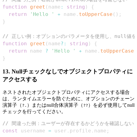
function
greet
(
name
:
string
)
{
return
'Hello '
+
 name
.
toUpperCase
(
)
;
}
// 正しい例：オプションのパラメータを使用し、null値
function
greet
(
name
?
:
string
)
{
return
 name 
?
'Hello '
+
 name
.
toUpperCase
(
}
13. Nullチェックなしでオブジェクトプロパティに
アクセスする
ネストされたオブジェクトプロパティにアクセスする場合
は、ランタイムエラーを防ぐために、オプションのチェーン
演算子（
）またはnull合体演算子（
）を必ず使用してnull
?.
??
チェックを行ってください。
// 間違った例：ユーザーが存在するかどうかを確認しない
const
 username 
=
 user
.
profile
.
name
;