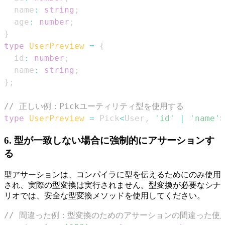
  name
:
string
;
  age
:
number
;
}
type
UserPreview
=
{
  id
:
number
;
  name
:
string
;
}
;
// 正しい例：Pickユーティリティ型を使用する
type
UserPreview
=
Pick
<
User
,
'id'
|
'name'
>
6. 型が一致しない場合に強制的にアサーションす
る
型アサーションは、コンパイラに型を伝えるためにのみ使用
され、実際の型変換は実行されません。型変換が必要なシナ
リオでは、安全な型変換メソッドを使用してください。
// 間違った例：型変換のためのアサーションの間違った使