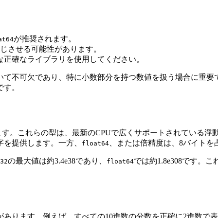
が推奨されます。
at64
じさせる可能性があります。
な正確なライブラリを使用してください。
いて不可欠であり、特に小数部分を持つ数値を扱う場合に重要で
です。
す。これらの型は、最新のCPUで広くサポートされている浮動小
字を提供します。一方、
、または倍精度は、8バイトを
float64
の最大値は約3.4e38であり、
では約1.8e308です
32
float64
あります。例えば、すべての10進数の分数を正確に2進数で