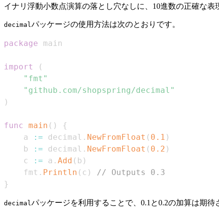
イナリ浮動小数点演算の落とし穴なしに、10進数の正確な表
パッケージの使用方法は次のとおりです。
decimal
package
import
(
"fmt"
"github.com/shopspring/decimal"
)
func
main
(
)
{
    a 
:=
 decimal
.
NewFromFloat
(
0.1
)
    b 
:=
 decimal
.
NewFromFloat
(
0.2
)
    c 
:=
 a
.
Add
(
b
)
    fmt
.
Println
(
c
)
// Outputs 0.3
}
パッケージを利用することで、0.1と0.2の加算は期
decimal