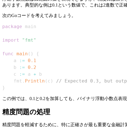
あります。典型的な例は0.1という数値で、これは2進数で
次のGoコードを考えてみましょう。
package
import
"fmt"
func
main
(
)
{
    a 
:=
0.1
    b 
:=
0.2
    c 
:=
 a 
+
    fmt
.
Println
(
c
)
// Expected 0.3, but outp
}
この例では、0.1と0.2を加算しても、バイナリ浮動小数点表
精度問題の処理
精度問題を軽減するために、特に正確さが最も重要な金融計