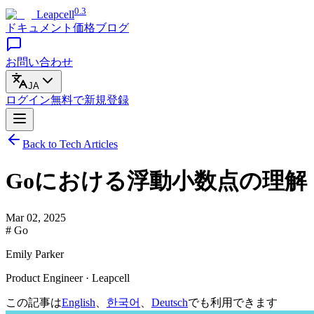
0.3
Leapcell
ドキュメント
価格
ブログ
お問い合わせ
JA
ログイン
無料で
新規登録
Back to Tech Articles
Goにおける浮動小数点の理解
Mar 02, 2025
# Go
Emily Parker
Product Engineer · Leapcell
この記事は
English
、
한국어
、
Deutsch
でも利用できます