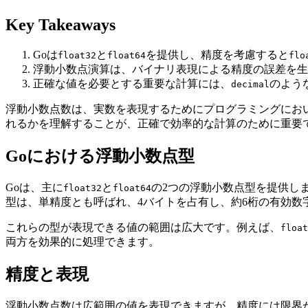
Key Takeaways
Goは
と
を提供し、精度を考慮すると
float32
float64
flo
浮動小数点演算は、バイナリ表現による精度の誤差を生
正確な値を必要とする重要な計算には、
のよう
decimal
浮動小数点数は、実数を表現するためにプログラミングにお
れるかを理解することが、正確で効率的な計算のために重要
Goにおける浮動小数点型
Goは、主に
と
の2つの浮動小数点型を提供しま
float32
float64
型は、単精度とも呼ばれ、4バイトを占有し、約6桁の有効数
これらの型が表現できる値の範囲は広大です。例えば、
float
両方を効果的に処理できます。
精度と表現
浮動小数点数は広範囲の値を表現できますが、精度には限界が