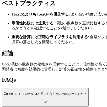
ベストプラクティス
よりも
を優先する
: より高い精度と広
float32
float64
等価性比較には注意する
: 浮動小数点数を直接比較す
るかどうかを確認することを検討してください。
重要な計算には正確なライブラリを利用する
: 金融ソ
演算の落とし穴を回避してください。
結論
Goで浮動小数点数の複雑さを理解することは、信頼性が高
開発者は精度を効果的に管理し、計算の正確性を確保できま
FAQs
Goで
0.1 + 0.2
が
0.3
と等しくならないのはなぜですか？