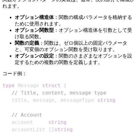
れます。
オプション構造体
：関数の構成パラメータを格納する
ために使用されます。
オプション関数型
：オプション構造体を引数として受
け取る関数。
関数の定義
：関数は、ゼロ個以上の固定パラメータ
と、可変個のオプション関数を受け取ります。
オプションの設定
：関数のさまざまなオプションを設
定するための複数の関数を定義します。
コード例：
type
 Message 
struct
{
// Title, content, message type
   title
,
 message
,
 messageType 
string
// Account
   account     
string
   accountList 
[
]
string