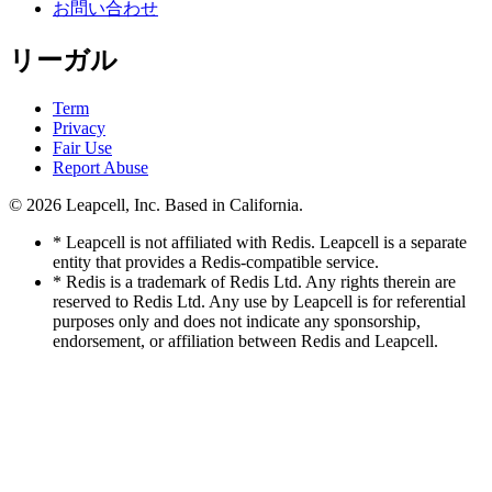
お問い合わせ
リーガル
Term
Privacy
Fair Use
Report Abuse
© 2026
Leapcell, Inc.
Based in California.
* Leapcell is not affiliated with Redis. Leapcell is a separate
entity that provides a Redis-compatible service.
* Redis is a trademark of Redis Ltd. Any rights therein are
reserved to Redis Ltd. Any use by Leapcell is for referential
purposes only and does not indicate any sponsorship,
endorsement, or affiliation between Redis and Leapcell.