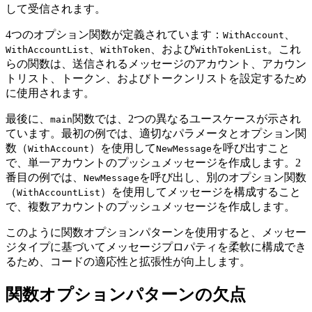
して受信されます。
4つのオプション関数が定義されています：
、
WithAccount
、
、および
。これ
WithAccountList
WithToken
WithTokenList
らの関数は、送信されるメッセージのアカウント、アカウン
トリスト、トークン、およびトークンリストを設定するため
に使用されます。
最後に、
関数では、2つの異なるユースケースが示され
main
ています。最初の例では、適切なパラメータとオプション関
数（
）を使用して
を呼び出すこと
WithAccount
NewMessage
で、単一アカウントのプッシュメッセージを作成します。2
番目の例では、
を呼び出し、別のオプション関数
NewMessage
（
）を使用してメッセージを構成すること
WithAccountList
で、複数アカウントのプッシュメッセージを作成します。
このように関数オプションパターンを使用すると、メッセー
ジタイプに基づいてメッセージプロパティを柔軟に構成でき
るため、コードの適応性と拡張性が向上します。
関数オプションパターンの欠点