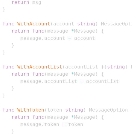
return
}
func
WithAccount
(
account 
string
)
 MessageOpti
return
func
(
message 
*
Message
)
{
      message
.
account 
=
}
}
func
WithAccountList
(
accountList 
[
]
string
)
 M
return
func
(
message 
*
Message
)
{
      message
.
accountList 
=
}
}
func
WithToken
(
token 
string
)
 MessageOption 
{
return
func
(
message 
*
Message
)
{
      message
.
token 
=
}