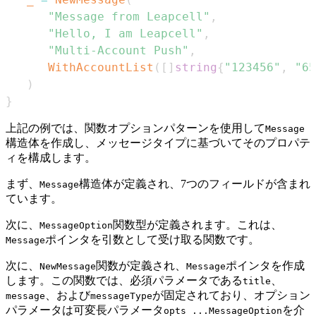
"Message from Leapcell"
,
"Hello, I am Leapcell"
,
"Multi-Account Push"
,
WithAccountList
(
[
]
string
{
"123456"
,
"65
)
}
上記の例では、関数オプションパターンを使用して
Message
構造体を作成し、メッセージタイプに基づいてそのプロパテ
ィを構成します。
まず、
構造体が定義され、7つのフィールドが含まれ
Message
ています。
次に、
関数型が定義されます。これは、
MessageOption
ポインタを引数として受け取る関数です。
Message
次に、
関数が定義され、
ポインタを作成
NewMessage
Message
します。この関数では、必須パラメータである
、
title
、および
が固定されており、オプション
message
messageType
パラメータは可変長パラメータ
を介
opts ...MessageOption