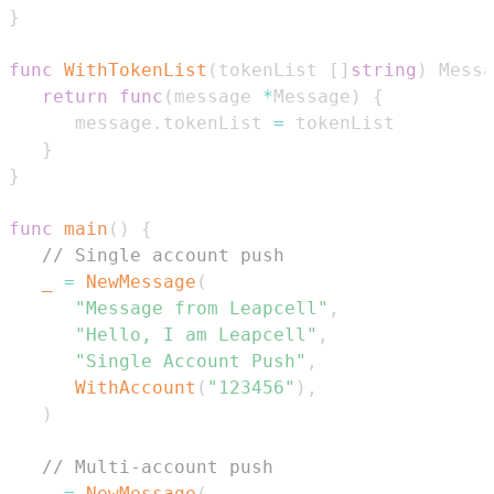
}
func
WithTokenList
(
tokenList 
[
]
string
)
 Messa
return
func
(
message 
*
Message
)
{
      message
.
tokenList 
=
}
}
func
main
(
)
{
// Single account push
_
=
NewMessage
(
"Message from Leapcell"
,
"Hello, I am Leapcell"
,
"Single Account Push"
,
WithAccount
(
"123456"
)
,
)
// Multi-account push
_
=
NewMessage
(