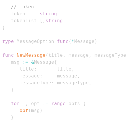
// Token
   token     
string
   tokenList 
[
]
string
}
type
 MessageOption 
func
(
*
Message
)
func
NewMessage
(
title
,
 message
,
 messageType 
   msg 
:=
&
Message
{
      title
:
       title
,
      message
:
     message
,
      messageType
:
 messageType
,
}
for
_
,
 opt 
:=
range
 opts 
{
opt
(
msg
)
}