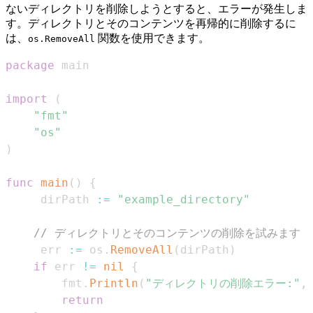
ないディレクトリを削除しようとすると、エラーが発生しま
す。ディレクトリとそのコンテンツを再帰的に削除するに
は、
関数を使用できます。
os.RemoveAll
package
import
(
"fmt"
"os"
)
func
main
(
)
{
	 dirPath 
:=
"example_directory"
// ディレクトリとそのコンテンツの削除を試みます
	 err 
:=
 os
.
RemoveAll
(
dirPath
)
if
 err 
!=
nil
{
		fmt
.
Println
(
"ディレクトリの削除エラー:"
,
return