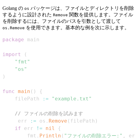
Golang の
パッケージは、ファイルとディレクトリを削除
os
するように設計された
関数を提供します。ファイル
Remove
を削除するには、ファイルのパスを引数として渡して
を使用できます。基本的な例を次に示します。
os.Remove
package
import
(
"fmt"
"os"
)
func
main
(
)
{
	filePath 
:=
"example.txt"
// ファイルの削除を試みます
	 err 
:=
 os
.
Remove
(
filePath
)
if
 err 
!=
nil
{
		fmt
.
Println
(
"ファイルの削除エラー:"
,
 err