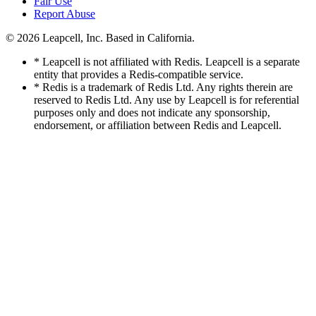
Fair Use
Report Abuse
© 2026
Leapcell, Inc.
Based in California.
* Leapcell is not affiliated with Redis. Leapcell is a separate
entity that provides a Redis-compatible service.
* Redis is a trademark of Redis Ltd. Any rights therein are
reserved to Redis Ltd. Any use by Leapcell is for referential
purposes only and does not indicate any sponsorship,
endorsement, or affiliation between Redis and Leapcell.