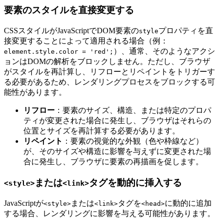
要素のスタイルを直接変更する
CSSスタイルがJavaScriptでDOM要素の
プロパティを直
style
接変更することによって適用される場合（例：
）、通常、そのようなアクシ
element.style.color = 'red';
ョンはDOMの解析をブロックしません。ただし、ブラウザ
がスタイルを再計算し、リフローとリペイントをトリガーす
る必要があるため、レンダリングプロセスをブロックする可
能性があります。
リフロー
：要素のサイズ、構造、または特定のプロパ
ティが変更された場合に発生し、ブラウザはそれらの
位置とサイズを再計算する必要があります。
リペイント
：要素の視覚的な外観（色や枠線など）
が、そのサイズや構造に影響を与えずに変更された場
合に発生し、ブラウザに要素の再描画を促します。
または
タグを動的に挿入する
<style>
<link>
JavaScriptが
または
タグを
に動的に追加
<style>
<link>
<head>
する場合、レンダリングに影響を与える可能性があります。