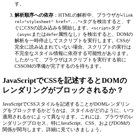
す。
解析順序への依存
：HTMLの解析中、ブラウザが
<link
タグを検出すると、す
rel="stylesheet" href="...">
ぐにCSSの読み込みを開始します。
タグ
<script>
（
または
属性なし）を検出すると、DOMの
async
defer
解析を一時停止してスクリプトを実行します。CSSが
完全に読み込まれていない場合、スクリプトの実行は
不完全なスタイル情報に依存する可能性があります。
したがって、ブラウザはスクリプトを実行する前に
CSSOMの準備が完了するのを待ちます。
JavaScriptでCSSを記述するとDOMの
レンダリングがブロックされるか？
JavaScriptでCSSスタイルを記述することがDOMレンダリン
グをブロックするかどうかは、スタイルがどのように、いつ
適用されるかによって異なります。これには、ブラウザのレ
ンダリングプロセス、特にJavaScript、CSS、およびDOMの
関係が関与します。詳細に見ていきましょう。